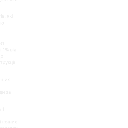
в, які
ню
31
і 1% від
що
трукції
ичних
ди за
 1
вітряних