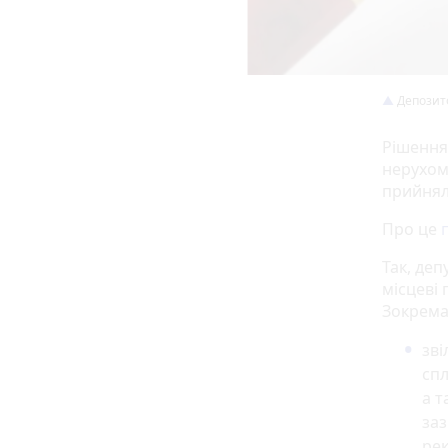
Депозит
Рішення
нерухом
прийняли
Про це
Так, деп
місцеві 
Зокрема
зві
спл
а т
за
рек