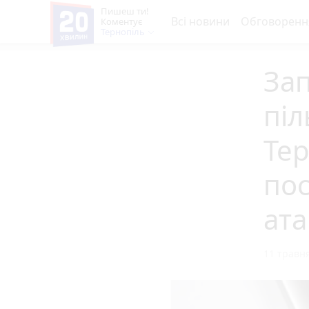
Пишеш ти!
Всі новини
Обговоренн
Коментує
Тернопіль
За
піл
Тер
пос
ата
11 травня