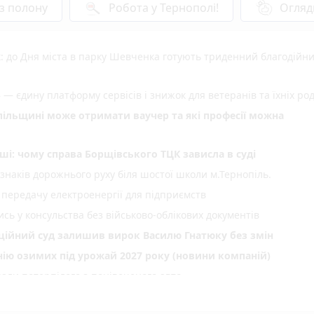
 з полону
Робота у Тернополі!
Огляд
: до Дня міста в парку Шевченка готують триденний благодійн
 — єдину платформу сервісів і знижок для ветеранів та їхніх ро
опільщині може отримати ваучер та які професії можна
ші: чому справа Борщівського ТЦК зависла в суді
 знаків дорожнього руху біля шостої школи м.Тернопіль.
 передачу електроенергії для підприємств
сь у консульства без військово-облікових документів
яційний суд залишив вирок Василю Гнатюку без змін
нію озимих під урожай 2027 року (новини компаній)
али потерпілого з понівеченого авто
photo_camera
лейбусів