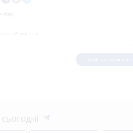
нтарі
Опублікувати комент
 сьогодні