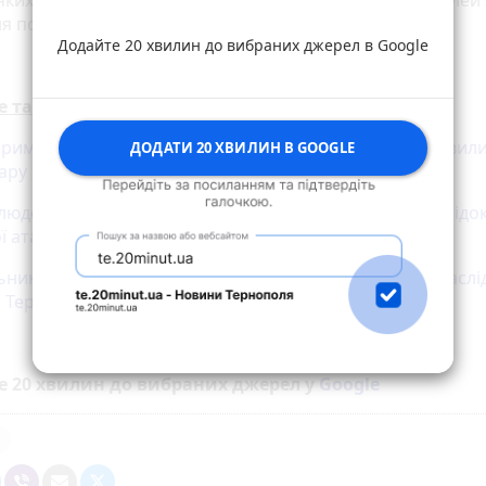
 яких 27 знищили сили протиповітряної оборони. 9 цілей
я по об'єктах цивільної інфраструктури.
Додайте 20 хвилин до вибраних джерел в Google
е також:
 приміщення та стовпи чорного диму: репортаж «20 хвили
ДОДАТИ 20 ХВИЛИН В GOOGLE
дару по Тернополю
людей в лікарнях і як почуваються постраждалі внаслідо
ї атаки на Тернопіль
ники показали кадри з місця пожежі, яка сталась внаслі
а Тернопіль
е 20 хвилин до вибраних джерел у
Google