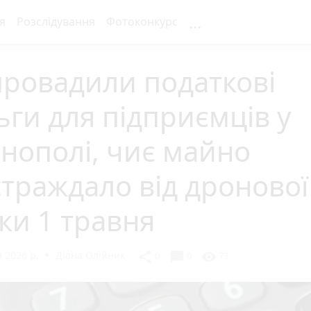
...
я
Розслідування
Фотоконкурс
провадили податкові
ьги для підприємців у
нополі, чиє майно
траждало від дронової
ки 1 травня
 2026 р.
Діана Олійник
chat_bubble
share
visibility
0
0
73