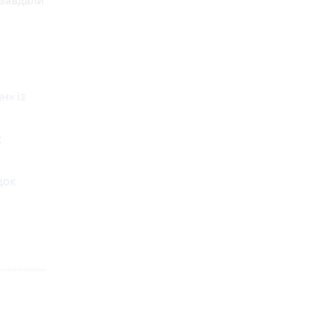
 завдали
н» із
к
док