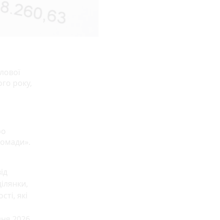
лової
го року,
ро
ромади».
ід
ілянки,
ті, які
дня 2026