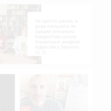
 ви
Не просто школа, а
дієва спільнота: як
працює унікальна
бордингова школа
Української академії
лідерства у Тернополі
photo_camera
play_circle_filled
«Дорогу з
чи задов
ремонтом
mode_comment
mode_comment
8
5