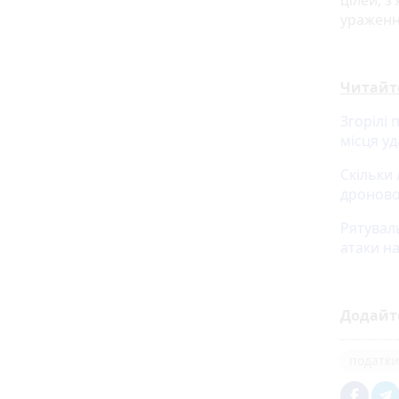
цілей, з
ураженн
Читайт
Згорілі
місця у
Скільки 
дроново
Рятуваль
атаки н
Додайт
податки