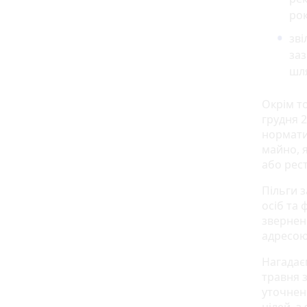
рок
зві
за
шля
Окрім т
грудня 2
нормати
майно, 
або рест
Пільги 
осіб та 
звернен
адресою:
Нагадає
травня 
уточне