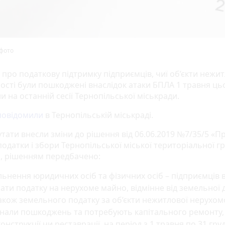
фото
 про податкову підтримку підприємців, чиї об’єкти нежит
ості були пошкоджені внаслідок атаки БПЛА 1 травня цьо
 на останній сесії Тернопільської міськради.
повідомили
в Тернопільській міськраді.
утати внесли зміни до рішення від 06.06.2019 №7/35/5 «П
податки і збори Тернопільської міської територіальної г
, рішенням передбачено:
льнення юридичних осіб та фізичних осіб – підприємців в
ати податку на нерухоме майно, відмінне від земельної д
акож земельного податку за об’єкти нежитлової нерухомос
знали пошкоджень та потребують капітального ремонту,
онструкції чи реставрації, на період з 1 травня по 31 гру