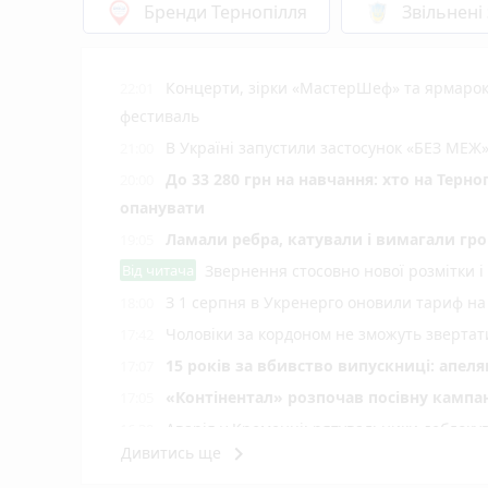
Бренди Тернопілля
Звільнені
Концерти, зірки «МастерШеф» та ярмарок
22:01
фестиваль
В Україні запустили застосунок «БЕЗ МЕЖ»
21:00
До 33 280 грн на навчання: хто на Терн
20:00
опанувати
Ламали ребра, катували і вимагали гро
19:05
Від читача
Звернення стосовно нової розмітки і
З 1 серпня в Укренерго оновили тариф на
18:00
Чоловіки за кордоном не зможуть звертати
17:42
15 років за вбивство випускниці: апел
17:07
«Контінентал» розпочав посівну кампа
17:05
Аварія у Кременці: рятувальники деблокув
16:30
keyboard_arrow_right
Дивитись ще
До Тернополя прибули всі 17 нових тро
15:59