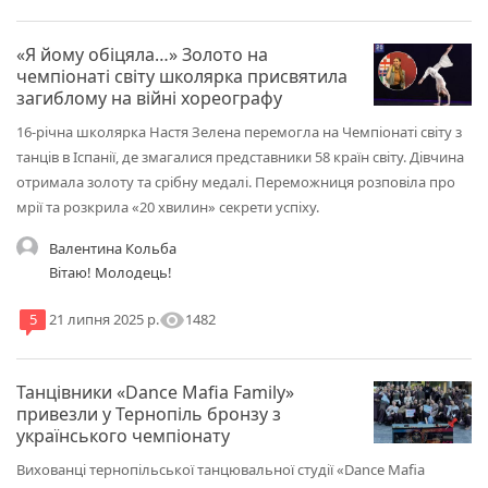
«Я йому обіцяла…» Золото на
чемпіонаті світу школярка присвятила
загиблому на війні хореографу
16-річна школярка Настя Зелена перемогла на Чемпіонаті світу з
танців в Іспанії, де змагалися представники 58 країн світу. Дівчина
отримала золоту та срібну медалі. Переможниця розповіла про
мрії та розкрила «20 хвилин» секрети успіху.
Валентина Кольба
Вітаю! Молодець!
visibility
1482
5
21 липня 2025 р.
Танцівники «Dance Mafia Family»
привезли у Тернопіль бронзу з
українського чемпіонату
Вихованці тернопільської танцювальної студії «Dance Mafia