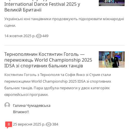
International Dance Festival 2025 у
Великій Британії
Українські юні танцівники продовжують підкорювати міжнародні
сцени.
visibility
449
14 жовтня 2025 р.
Тернополянин Костянтин Гоголь —
переможець World Championship 2025
IDSA зі спортивних бальних танців
Костянтин Гоголь з Тернополя та Софія Янко зі Стрия стали
переможцями World Championship 2025 IDSA зі спортивних
бальних танців. Пара здобула перемоги у двох категоріях
європейської програми.
Галина Чумадевська
Вітаємо!!
visibility
384
8
25 вересня 2025 р.