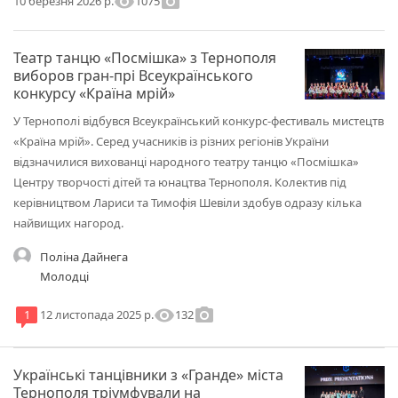
visibility
photo_camera
1075
10 березня 2026 р.
Театр танцю «Посмішка» з Тернополя
виборов гран-прі Всеукраїнського
конкурсу «Країна мрій»
У Тернополі відбувся Всеукраїнський конкурс-фестиваль мистецтв
«Країна мрій». Серед учасників із різних регіонів України
відзначилися вихованці народного театру танцю «Посмішка»
Центру творчості дітей та юнацтва Тернополя. Колектив під
керівництвом Лариси та Тимофія Шевіли здобув одразу кілька
найвищих нагород.
Поліна Дайнега
Молодці
visibility
photo_camera
132
1
12 листопада 2025 р.
Українські танцівники з «Гранде» міста
Тернополя тріумфували на