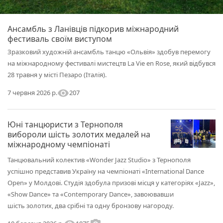
Ансамбль з Ланівців підкорив міжнародний
фестиваль своїм виступом
Зразковий художній ансамбль танцю «Ольвія» здобув перемогу
на міжнародному фестивалі мистецтв La Vie en Rose, який відбувся
28 травня у місті Пезаро (Італія).
visibility
207
7 червня 2026 р.
Юні танцюристи з Тернополя
вибороли шість золотих медалей на
міжнародному чемпіонаті
Танцювальний колектив «Wonder Jazz Studio» з Тернополя
успішно представив Україну на чемпіонаті «International Dance
Open» у Молдові. Студія здобула призові місця у категоріях «Jazz»,
«Show Dance» та «Contemporary Dance», завоювавши
шість золотих, два срібні та одну бронзову нагороду.