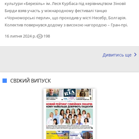
культури «Березіль» ім. Леся Курбаса під керівництвом Зіновії
Бирди взяв участь у міжнародному фестивалі танцю
«Чорноморські перли», що проходив у місті Несебр, Болгарія.
Колектив повернувся додому з високою нагородою – Гран-прі.
visibility
198
16 липня 2024 р.
keyboard_arrow_right
Дивитись ще
СВІЖИЙ ВИПУСК