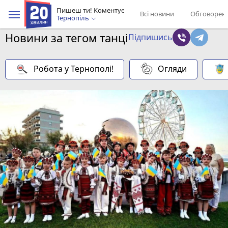
Пишеш ти! Коментує
Всі новини
Обговорен
Тернопіль
Новини за тегом танці
Підпишись
Робота у Тернополі!
Огляди