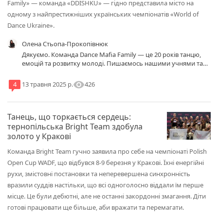
Family» — команда «DDISHKU» — гідно представила місто на
одному з найпрестижніших українських чемпіонатів «World of
Dance Ukraine».
Олена Стьопа-Прокопівнюк
Дякуємо. Команда Dance Mafia Family — це 20 років танцю,
емоцій та розвитку молоді. Пишаємось нашими учнями та
педагогом! Для нас велика честь бути частиною культурного
життя Тернополя.
visibility
426
4
13 травня 2025 р.
Танець, що торкається сердець:
тернопільська Bright Team здобула
золото у Кракові
Команда Bright Team гучно заявила про себе на чемпіонаті Polish
Open Cup WADF, що відбувся 8-9 березня у Кракові. Їхні енергійні
рухи, змістовні постановки та неперевершена синхронність
вразили суддів настільки, що всі одноголосно віддали їм перше
місце. Це були дебютні, але не останні закордонні змагання. Діти
готові працювати ще більше, аби вражати та перемагати.