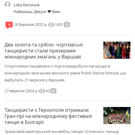
Lidia Doroniuk
Найкращі. Дякую ♥ Вам..
visibility
photo_camera
1451
4
18 березня 2025 р.
Два золота та срібло: чортківські
танцюристи стали призерами
міжнародних змагань у Варшаві
Спортсмени-танцівники з Чортковаздобули нагороди в
міжнародних змаганнях високого рівня Polish Dance Festival, що
відбулись 21 вересня у Варшаві.
visibility
photo_camera
42
27 вересня 2024 р.
Танцюристи з Тернополя отримали
Гран-прі на міжнародному фестивалі
танцю в Болгарії
Зразковий аматорський ансамбль танцю «Сонечко» палацу