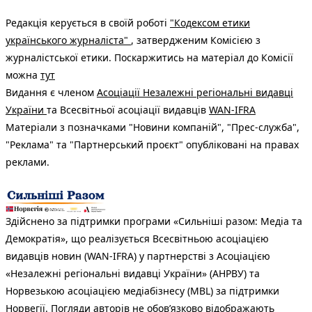
Редакція керується в своїй роботі
"Кодексом етики
українського журналіста"
, затвердженим Комісією з
журналістської етики. Поскаржитись на матеріал до Комісії
можна
тут
Видання є членом
Асоціації Незалежні регіональні видавці
України
та Всесвітньої асоціації видавців
WAN-IFRA
Матеріали з позначками "Новини компаній", "Прес-служба",
"Реклама" та "Партнерський проєкт" опубліковані на правах
реклами.
Здійснено за підтримки програми «Сильніші разом: Медіа та
Демократія», що реалізується Всесвітньою асоціацією
видавців новин (WAN-IFRA) у партнерстві з Асоціацією
«Незалежні регіональні видавці України» (АНРВУ) та
Норвезькою асоціацією медіабізнесу (MBL) за підтримки
Норвегії. Погляди авторів не обов’язково відображають