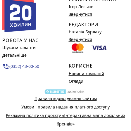
Ігор Леськів
Звернутися
РЕДАКТОРИ
Наталія Бурлаку
Звернутися
РОБОТА У НАС
Шукаєм таланти
Детальніше
КОРИСНЕ
phone_in_talk
(0352) 43-00-50
Новини компаній
Огляди
Правила користування сайтом
Умови і правила надання платного доступу
Рекламна політика проєкту «Інтерактивна мапа локальних
брендів»