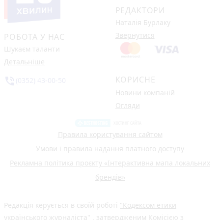
РЕДАКТОРИ
Наталія Бурлаку
Звернутися
РОБОТА У НАС
Шукаєм таланти
Детальніше
КОРИСНЕ
phone_in_talk
(0352) 43-00-50
Новини компаній
Огляди
Правила користування сайтом
Умови і правила надання платного доступу
Рекламна політика проєкту «Інтерактивна мапа локальних
брендів»
Редакція керується в своїй роботі
"Кодексом етики
українського журналіста"
, затвердженим Комісією з