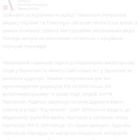
Здійснено за підтримки Асоціації “Незалежні регіональні
видавці України” та Foreningen Ukrainian Media Fund Nordic в
рамках реалізації проєкту Хаб підтримки регіональних медіа.
Погляди авторів не обов'язково збігаються з офіційною
позицією партнерів
Незалежний новинний портал з оперативним висвітленням
подій у Тернополі та області. Сайт новин №1 у Тернополі за
розміром аудиторії. Новини створюються для Вас
мультимедійною редакцією RIA та 20minut.ua. Ми
висвітлюємо важливі та цікаві події, людей, життя
Тернополя. Редакція запрошує читачів додавати власні
новини в розділ "Від читачів". Сайт 20minut.ua входить до
видавничої групи RIA Media, яка також є частиною Медіа
корпорації RIA © 20minut.ua. Усі права захищені. Будь-яка
публiкацiя, передрук чи наступне поширення матеріалів