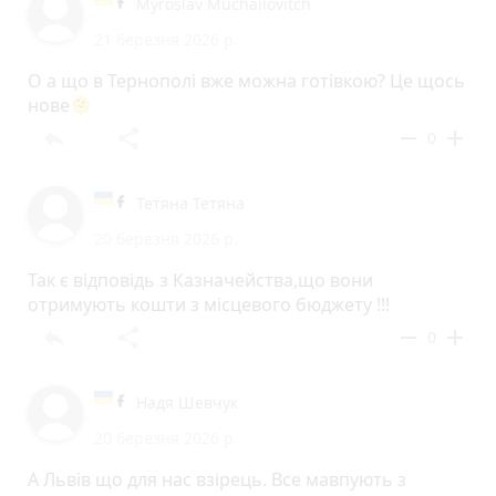
Myroslav Muchailovitch
21 березня 2026 р.
О а що в Тернополі вже можна готівкою? Це щось
нове🫠
reply
share
remove
add
0
Тетяна Тетяна
20 березня 2026 р.
Так є відповідь з Казначейства,що вони
отримують кошти з місцевого бюджету !!!
reply
share
remove
add
0
Надя Шевчук
20 березня 2026 р.
А Львів що для нас взірець. Все мавпують з