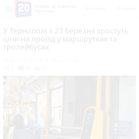
Пишеш ти! Коментує
Всі новини
Обговорен
Тернопіль
У Тернополі з 23 березня зростуть
ціни на проїзд у маршрутках та
тролейбусах
20 березня 2026 р.
Ольга Турчак
chat_bubble
share
visibility
3
32
4537