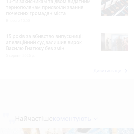
13-ти захисникам та двом видатним
тернополянам присвоїли звання
почесних громадян міста
Вчора о 10:50
15 років за вбивство випускниці:
апеляційний суд залишив вирок
Василю Гнатюку без змін
5 серпня 2026 р.
keyboard_arrow_right
Дивитись ще
коментують
Найчастіше