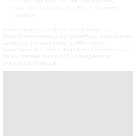
20 грн - при оплаті банківською карткою,
пристроєм з технологією NFC або разовим
квитком.
Учні та студенти й надалі користуватимуться
безкоштовним проїздом у тролейбусах і комунальних
автобусах, а також матимуть 50% знижки у
приватному транспорті. Збережено й безкоштовний
проїзд для пенсіонерів, осіб з інвалідністю та
учасників бойових дій.