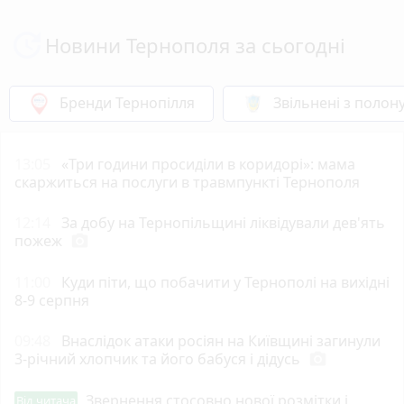
Новини Тернополя за сьогодні
Бренди Тернопілля
Звільнені з полон
13:05
«Три години просиділи в коридорі»: мама
скаржиться на послуги в травмпункті Тернополя
12:14
За добу на Тернопільщині ліквідували дев'ять
пожеж
photo_camera
11:00
Куди піти, що побачити у Тернополі на вихідні
8-9 серпня
09:48
Внаслідок атаки росіян на Київщині загинули
3-річний хлопчик та його бабуся і дідусь
photo_camera
Звернення стосовно нової розмітки і
Від читача