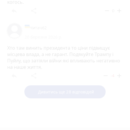
когось.
reply
share
remove
add
0
Читач62
20 березня 2026 р.
Хто там винить президента то ціни підвищує
місцева влада, а не гарант. Подякуйте Трампу і
Пуйлу, що затіяли війни які впливають негативно
на наше життя.
reply
share
remove
add
-4
Дивитись ще 28 відповідей