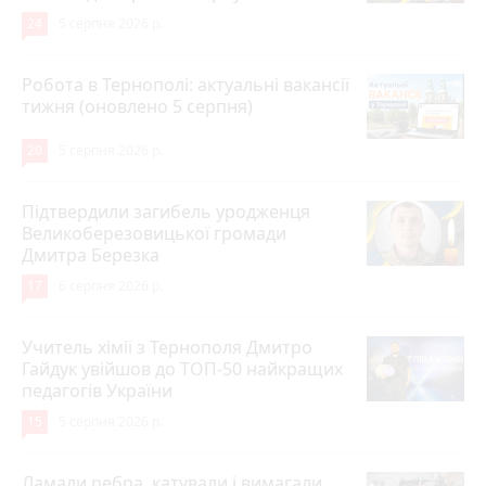
24
5 серпня 2026 р.
Робота в Тернополі: актуальні вакансії
тижня (оновлено 5 серпня)
20
5 серпня 2026 р.
Підтвердили загибель уродженця
Великоберезовицької громади
Дмитра Березка
17
6 серпня 2026 р.
Учитель хімії з Тернополя Дмитро
Гайдук увійшов до ТОП-50 найкращих
педагогів України
15
5 серпня 2026 р.
Ламали ребра, катували і вимагали