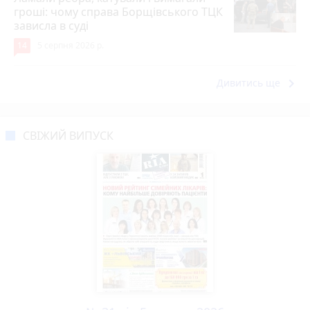
гроші: чому справа Борщівського ТЦК
зависла в суді
14
5 серпня 2026 р.
keyboard_arrow_right
Дивитись ще
СВІЖИЙ ВИПУСК