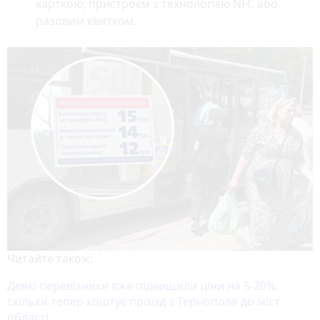
карткою, пристроєм з технологією NFC або
разовим квитком.
Читайте також:
Деякі перевізники вже підвищили ціни на 5-20%:
скільки тепер коштує проїзд з Тернополя до міст
області