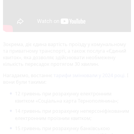
Зокрема, діє єдина вартість проїзду у комунальному
та приватному транспорті, а також послуга «Єдиний
квиток», яка дозволяє здійснювати необмежену
кількість пересадок протягом 30 хвилин.
Нагадаємо, востаннє
тарифи змінювали у 2024 році.
І
вони були такими:
12 гривень при розрахунку електронним
квитком «Соціальна карта Тернополянина»;
14 гривень при розрахунку неперсоніфікованим
електронним проїзним квитком;
15 гривень при розрахунку банківською