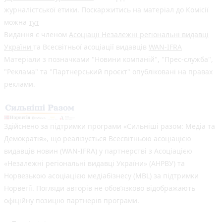
журналістської етики. Поскаржитись на матеріал до Комісії
можна
тут
Видання є членом
Асоціації Незалежні регіональні видавці
України
та Всесвітньої асоціації видавців
WAN-IFRA
Матеріали з позначками "Новини компаній", "Прес-служба",
"Реклама" та "Партнерський проєкт" опубліковані на правах
реклами.
Здійснено за підтримки програми «Сильніші разом: Медіа та
Демократія», що реалізується Всесвітньою асоціацією
видавців новин (WAN-IFRA) у партнерстві з Асоціацією
«Незалежні регіональні видавці України» (АНРВУ) та
Норвезькою асоціацією медіабізнесу (MBL) за підтримки
Норвегії. Погляди авторів не обов’язково відображають
офіційну позицію партнерів програми.