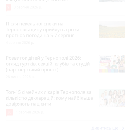
9
3 серпня 2026 р.
Після пекельної спеки на
Тернопільщину прийдуть грози:
прогноз погоди на 5-7 серпня
4 серпня 2026 р.
Розвиток дітей у Тернополі 2026:
огляд гуртків, секцій, клубів та студій
(партнерський проєкт)
28 липня 2026 р.
Топ-15 сімейних лікарів Тернополя за
кількістю декларацій: кому найбільше
довіряють пацієнти
30
1 серпня 2026 р.
keyboard_arrow_right
Дивитись ще