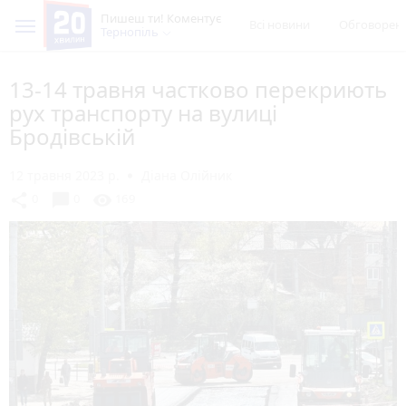
Пишеш ти! Коментує
Всі новини
Обговорен
Тернопіль
13-14 травня частково перекриють
рух транспорту на вулиці
Бродівській
12 травня 2023 р.
Діана Олійник
chat_bubble
share
visibility
0
0
169