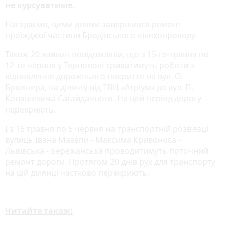
не курсуватиме.
Нагадаємо, цими днями завершився ремонт
проїжджої частини Бродівського шляхопроводу.
Також 20 хвилин повідомляли, що з 15-го травня по
12-те червня у Тернополі триватимуть роботи з
відновлення дорожнього покриття на вул. О.
Брюкнера, на ділянці від ТВЦ «Атріум» до вул. П.
Конашевича-Сагайдачного. На цей період дорогу
перекриють.
І з 15 травня по 5 червня на транспортній розв’язці
вулиць Івана Мазепи - Максима Кривоноса -
Львівська - Бережанська проводитимуть поточний
ремонт дороги. Протягом 20 днів рух для транспорту
на цій ділянці частково перекриють.
Читайте також: