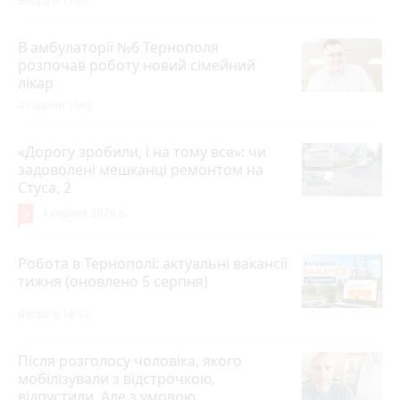
Вчора о 17:07
В амбулаторії №6 Тернополя
розпочав роботу новий сімейний
лікар
4 години тому
«Дорогу зробили, і на тому все»: чи
задоволені мешканці ремонтом на
Стуса, 2
5
4 серпня 2026 р.
Робота в Тернополі: актуальні вакансії
тижня (оновлено 5 серпня)
Вчора о 14:13
Після розголосу чоловіка, якого
мобілізували з відстрочкою,
відпустили. Але з умовою…