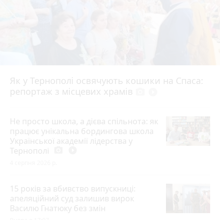
Як у Тернополі освячують кошики на Спаса:
репортаж з місцевих храмів
photo_camera
play_circle_filled
Не просто школа, а дієва спільнота: як
працює унікальна бордингова школа
Української академії лідерства у
Тернополі
photo_camera
play_circle_filled
4 серпня 2026 р.
15 років за вбивство випускниці:
апеляційний суд залишив вирок
Василю Гнатюку без змін