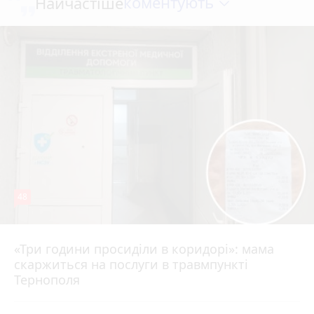
коментують
Найчастіше
48
«Три години просиділи в коридорі»: мама
8 серпня 2026 р.
скаржиться на послуги в травмпункті
Тернополя