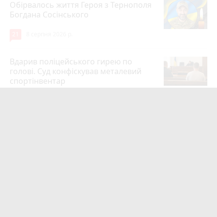
Обірвалось життя Героя з Тернополя
Богдана Сосінського
21
8 серпня 2026 р.
Вдарив поліцейського гирею по
голові. Суд конфіскував металевий
спортінвентар
16
8 серпня 2026 р.
Тернопільщина втратила Героїв
Андрія Іскоростенського та
Володимира Дичка
11
Вчора о 09:00
Тернопільщина втратила Героїв
Михайла Скоробогатого та Івана
Карабаника
10
7 серпня 2026 р.