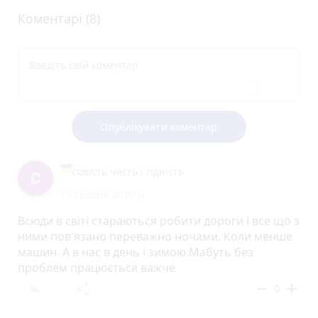
Коментарі (8)
Опублікувати коментар
совість честь і гідність
19 травня 2020 р.
Всюди в світі стараються робити дороги і все що з
ними пов'язано переважно ночами. Коли менше
машин. А в нас в день і зимою.Мабуть без
проблем працюється важче
reply
share
remove
add
0