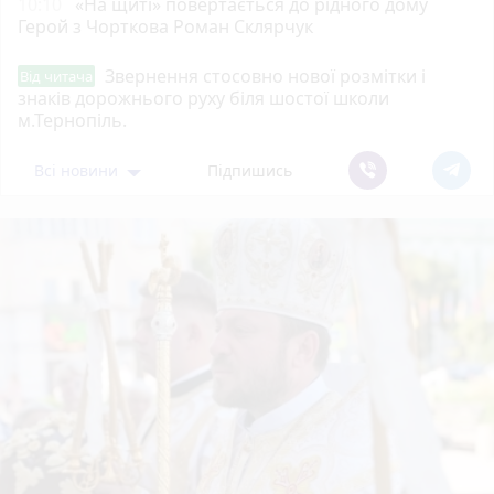
10:10
«На щиті» повертається до рідного дому
Герой з Чорткова Роман Склярчук
Звернення стосовно нової розмітки і
Від читача
знаків дорожнього руху біля шостої школи
м.Тернопіль.
Всі новини
Підпишись