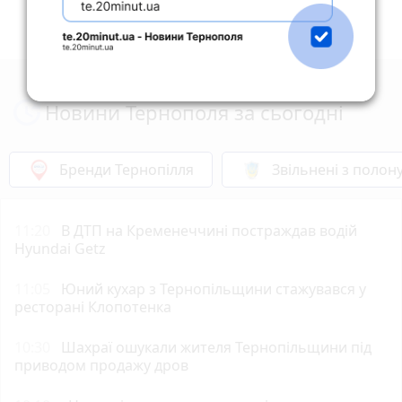
Новини Тернополя за сьогодні
Бренди Тернопілля
Звільнені з полон
11:20
В ДТП на Кременеччині постраждав водій
Hyundai Getz
11:05
Юний кухар з Тернопільщини стажувався у
ресторані Клопотенка
10:30
Шахраї ошукали жителя Тернопільщини під
приводом продажу дров