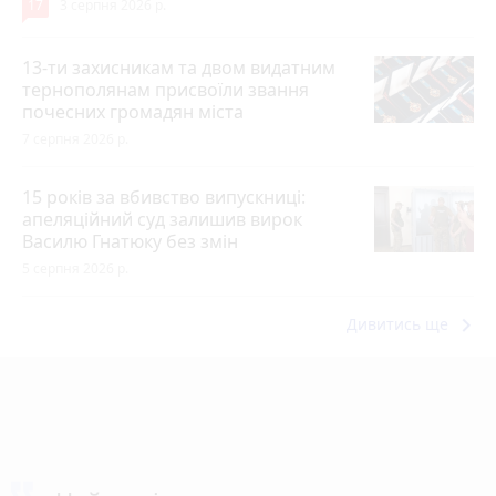
17
3 серпня 2026 р.
13-ти захисникам та двом видатним
тернополянам присвоїли звання
почесних громадян міста
7 серпня 2026 р.
15 років за вбивство випускниці:
апеляційний суд залишив вирок
Василю Гнатюку без змін
5 серпня 2026 р.
keyboard_arrow_right
Дивитись ще