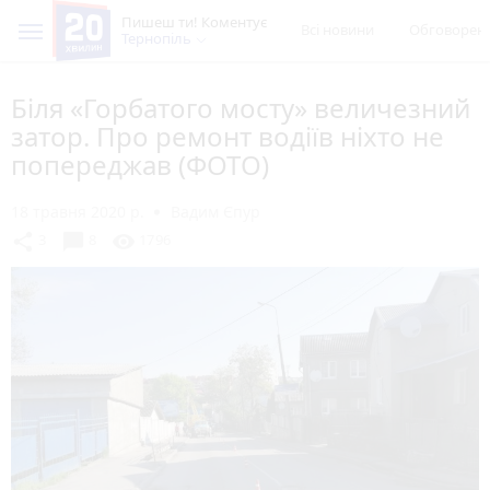
Пишеш ти! Коментує
Всі новини
Обговорен
Тернопіль
Біля «Горбатого мосту» величезний
затор. Про ремонт водіїв ніхто не
попереджав (ФОТО)
18 травня 2020 р.
Вадим Єпур
chat_bubble
share
visibility
3
8
1796