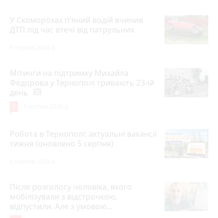
У Скоморохах п'яний водій вчинив
ДТП під час втечі від патрульних
8 серпня 2026 р.
Мітинги на підтримку Михайла
Федорова у Тернополі тривають 23-ій
день
photo_camera
7
7 серпня 2026 р.
Робота в Тернополі: актуальні вакансії
тижня (оновлено 5 серпня)
5 серпня 2026 р.
Після розголосу чоловіка, якого
мобілізували з відстрочкою,
відпустили. Але з умовою…