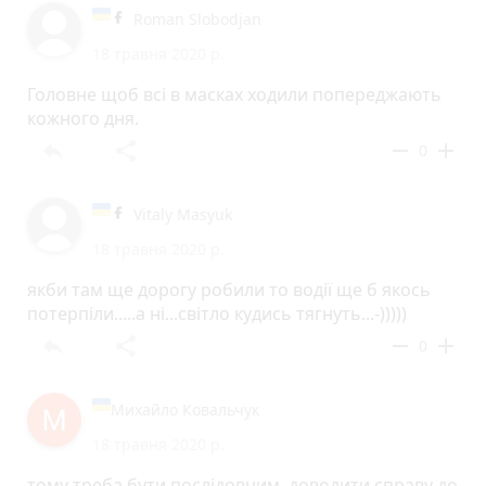
Roman Slobodjan
18 травня 2020 р.
Головне щоб всі в масках ходили попереджають
кожного дня.
reply
share
remove
add
0
Vitaly Masyuk
18 травня 2020 р.
якби там ще дорогу робили то водії ще б якось
потерпіли.....а ні...світло кудись тягнуть...-)))))
reply
share
remove
add
0
Михайло Ковальчук
18 травня 2020 р.
тому треба бути послідовним, доводити справу до