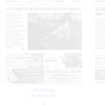
Ria №30 від
29 липня 2026
