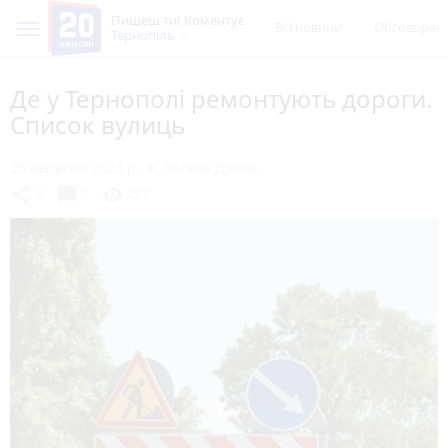
Пишеш ти! Коментує
Всі новини
Обговорен
Тернопіль
Де у Тернополі ремонтують дороги.
Список вулиць
25 вересня 2023 р.
Тетяна Дзяма
chat_bubble
share
visibility
0
0
297