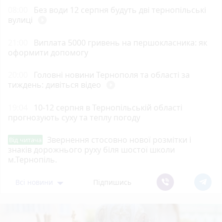
08:00
Без води 12 серпня будуть дві тернопільські
вулиці
play_circle_filled
21:00
Виплата 5000 гривень на першокласника: як
оформити допомогу
20:00
Головні новини Тернополя та області за
тиждень: дивіться відео
play_circle_filled
19:04
10-12 серпня в Тернопільській області
прогнозують суху та теплу погоду
Звернення стосовно нової розмітки і
Від читача
знаків дорожнього руху біля шостої школи
м.Тернопіль.
Всі новини
Підпишись