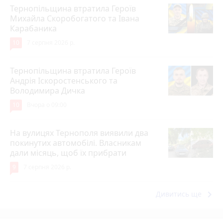
Тернопільщина втратила Героїв
Михайла Скоробогатого та Івана
Карабаника
10
7 серпня 2026 р.
Тернопільщина втратила Героїв
Андрія Іскоростенського та
Володимира Дичка
10
Вчора о 09:00
На вулицях Тернополя виявили два
покинутих автомобілі. Власникам
дали місяць, щоб їх прибрати
9
7 серпня 2026 р.
keyboard_arrow_right
Дивитись ще