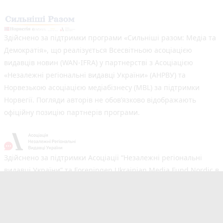
Здійснено за підтримки програми «Сильніші разом: Медіа та
Демократія», що реалізується Всесвітньою асоціацією
видавців новин (WAN-IFRA) у партнерстві з Асоціацією
«Незалежні регіональні видавці України» (АНРВУ) та
Норвезькою асоціацією медіабізнесу (MBL) за підтримки
Норвегії. Погляди авторів не обов’язково відображають
офіційну позицію партнерів програми.
Здійснено за підтримки Асоціації “Незалежні регіональні
видавці України” та Foreningen Ukrainian Media Fund Nordic в
рамках реалізації проєкту Хаб підтримки регіональних медіа.
Погляди авторів не обов'язково збігаються з офіційною
позицією партнерів