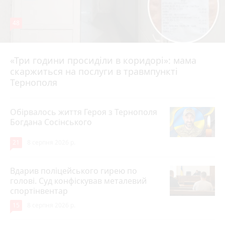
48
«Три години просиділи в коридорі»: мама
8 серпня 2026 р.
скаржиться на послуги в травмпункті
Тернополя
Обірвалось життя Героя з Тернополя
Богдана Сосінського
21
8 серпня 2026 р.
Вдарив поліцейського гирею по
голові. Суд конфіскував металевий
спортінвентар
15
8 серпня 2026 р.