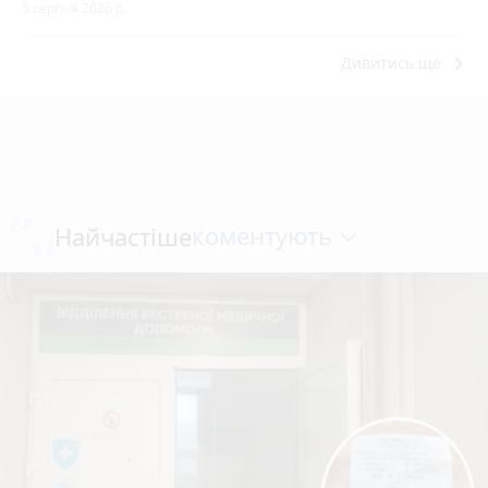
5 серпня 2026 р.
keyboard_arrow_right
Дивитись ще
коментують
Найчастіше