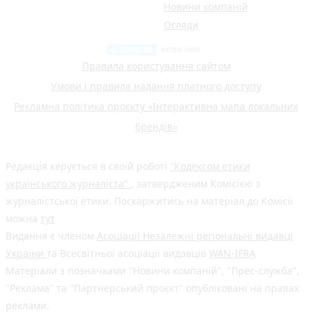
Новини компаній
Огляди
Правила користування сайтом
Умови і правила надання платного доступу
Рекламна політика проєкту «Інтерактивна мапа локальних
брендів»
Редакція керується в своїй роботі
"Кодексом етики
українського журналіста"
, затвердженим Комісією з
журналістської етики. Поскаржитись на матеріал до Комісії
можна
тут
Видання є членом
Асоціації Незалежні регіональні видавці
України
та Всесвітньої асоціації видавців
WAN-IFRA
Матеріали з позначками "Новини компаній", "Прес-служба",
"Реклама" та "Партнерський проєкт" опубліковані на правах
реклами.