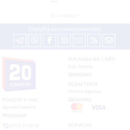
Всі номери >
Слідкуйте за нашими новинами
РЕКЛАМА НА САЙТІ
Ігор Леськів
Звернутися
РЕДАКТОРИ
Наталія Бурлаку
Звернутися
РОБОТА У НАС
Шукаєм таланти
Детальніше
КОРИСНЕ
phone_in_talk
(0352) 43-00-50