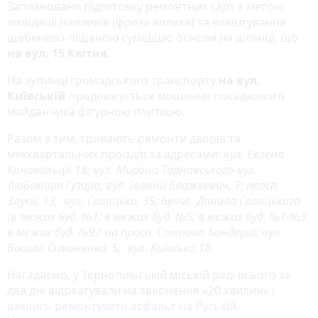
Заплановано підготовку ремонтних карт з метою
ліквідації напливів (фреза велика) та влаштування
щебенево-піщаною сумішшю основи на ділянці, що
на вул. 15 Квітня.
На зупинці громадського транспорту
на вул.
Київській
продовжується мощення посадкового
майданчика фігурною плиткою.
Разом з тим, тривають ремонти дворів та
міжквартальних проїздів за адресами:
вул. Євгена
Коновальця 18; вул. Мирона Тарнавського-вул.
Любомира Гузара; вул. Іванни Блажкевич, 7; просп.
Злуки, 13; вул. Галицька, 35; бульв. Данила Галицького
(в межах буд. №1; в межах буд. №5; в межах буд. №1-№3;
в межах буд. №92 на просп. Степана Бандери); вул.
Василя Симоненка, 5; вул. Київська,18.
Нагадаємо, у Тернопільській міській раді всього за
два дні відреагували на звернення «20 хвилин» і
взялись ремонтувати асфальт на Руській
.