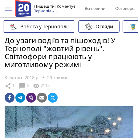
Пишеш ти! Коментує
Всі новини
Обговорен
Тернопіль
Робота у Тернополі!
Огляди
До уваги водіїв та пішоходів! У
Тернополі "жовтий рівень".
Світлофори працюють у
миготливому режимі
3 лютого 2018 р.
20 хвилин
chat_bubble
share
visibility
1
6
2115