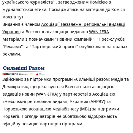
українського журналіста"
, затвердженим Комісією з
журналістської етики. Поскаржитись на матеріал до Комісії
можна
тут
Видання є членом
Асоціації Незалежні регіональні видавці
України
та Всесвітньої асоціації видавців
WAN-IFRA
Матеріали з позначками "Новини компаній", "Прес-служба",
"Реклама" та "Партнерський проєкт" опубліковані на правах
реклами.
Здійснено за підтримки програми «Сильніші разом: Медіа та
Демократія», що реалізується Всесвітньою асоціацією
видавців новин (WAN-IFRA) у партнерстві з Асоціацією
«Незалежні регіональні видавці України» (АНРВУ) та
Норвезькою асоціацією медіабізнесу (MBL) за підтримки
Норвегії. Погляди авторів не обов’язково відображають
офіційну позицію партнерів програми.