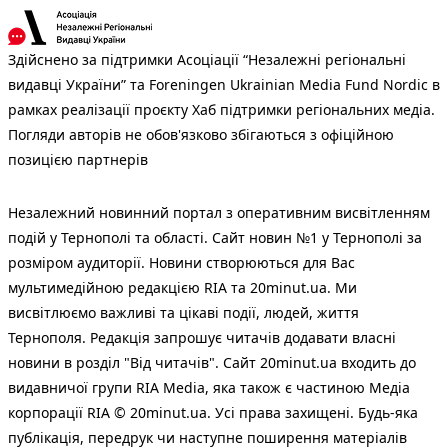
Здійснено за підтримки Асоціації “Незалежні регіональні
видавці України” та Foreningen Ukrainian Media Fund Nordic в
рамках реалізації проєкту Хаб підтримки регіональних медіа.
Погляди авторів не обов'язково збігаються з офіційною
позицією партнерів
Незалежний новинний портал з оперативним висвітленням
подій у Тернополі та області. Сайт новин №1 у Тернополі за
розміром аудиторії. Новини створюються для Вас
мультимедійною редакцією RIA та 20minut.ua. Ми
висвітлюємо важливі та цікаві події, людей, життя
Тернополя. Редакція запрошує читачів додавати власні
новини в розділ "Від читачів". Сайт 20minut.ua входить до
видавничої групи RIA Media, яка також є частиною Медіа
корпорації RIA © 20minut.ua. Усі права захищені. Будь-яка
публiкацiя, передрук чи наступне поширення матеріалів