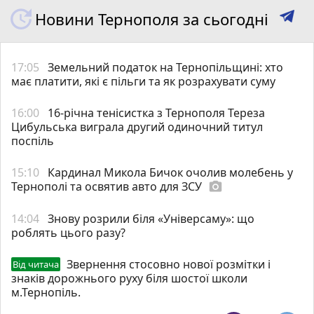
Новини Тернополя за сьогодні
17:05
Земельний податок на Тернопільщині: хто
має платити, які є пільги та як розрахувати суму
16:00
16-річна тенісистка з Тернополя Тереза
Цибульська виграла другий одиночний титул
поспіль
15:10
Кардинал Микола Бичок очолив молебень у
Тернополі та освятив авто для ЗСУ
photo_camera
14:04
Знову розрили біля «Універсаму»: що
роблять цього разу?
Звернення стосовно нової розмітки і
Від читача
знаків дорожнього руху біля шостої школи
м.Тернопіль.