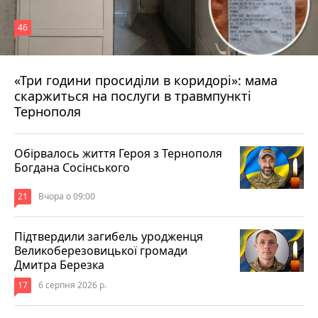
46
«Три години просиділи в коридорі»: мама
Вчора о 13:05
скаржиться на послуги в травмпункті
Тернополя
Обірвалось життя Героя з Тернополя
Богдана Сосінського
21
Вчора о 09:00
Підтвердили загибель уродженця
Великоберезовицької громади
Дмитра Березка
17
6 серпня 2026 р.