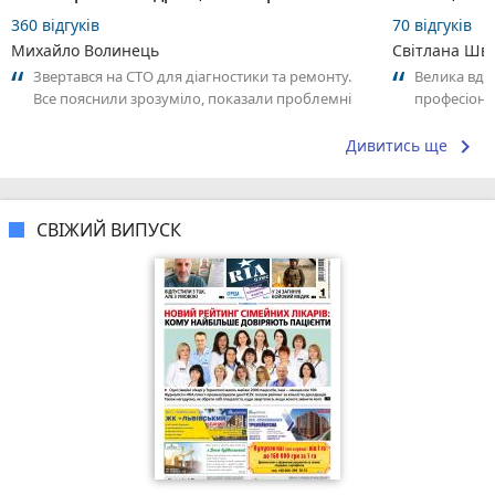
360 відгуків
70 відгуків
Михайло Волинець
Світлана Шв
Звертався на СТО для діагностики та ремонту.
Велика вдяч
Все пояснили зрозуміло, показали проблемні
професіона
місця та погодили роботи перед...
дуууже зад
keyboard_arrow_right
Дивитись ще
СВІЖИЙ ВИПУСК