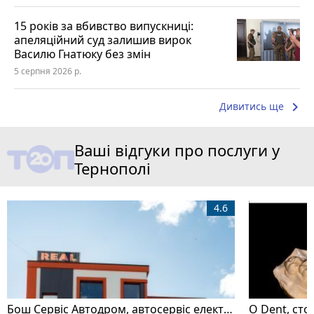
15 років за вбивство випускниці:
апеляційний суд залишив вирок
Василю Гнатюку без змін
5 серпня 2026 р.
keyboard_arrow_right
Дивитись ще
Ваші відгуки про послуги у
Тернополі
4.6
Бош Сервіс Автодром, автосервіс електромобілів
O Dent, сто