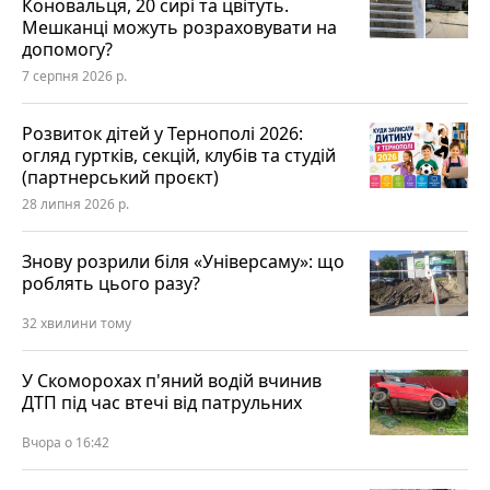
Коновальця, 20 сирі та цвітуть.
Мешканці можуть розраховувати на
допомогу?
7 серпня 2026 р.
Розвиток дітей у Тернополі 2026:
огляд гуртків, секцій, клубів та студій
(партнерський проєкт)
28 липня 2026 р.
Знову розрили біля «Універсаму»: що
роблять цього разу?
32 хвилини тому
У Скоморохах п'яний водій вчинив
ДТП під час втечі від патрульних
Вчора о 16:42