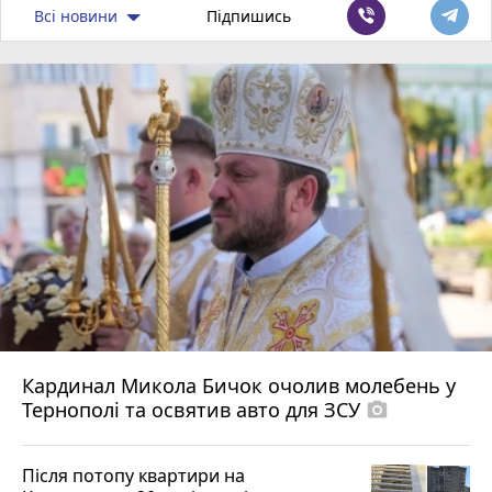
Всі новини
Підпишись
Кардинал Микола Бичок очолив молебень у
Тернополі та освятив авто для ЗСУ
photo_camera
Після потопу квартири на