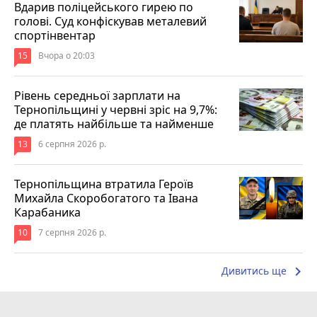
Вдарив поліцейського гирею по
голові. Суд конфіскував металевий
спортінвентар
15
Вчора о 20:03
Рівень середньої зарплати на
Тернопільщині у червні зріс на 9,7%:
де платять найбільше та найменше
13
6 серпня 2026 р.
Тернопільщина втратила Героїв
Михайла Скоробогатого та Івана
Карабаника
10
7 серпня 2026 р.
keyboard_arrow_right
Дивитись ще