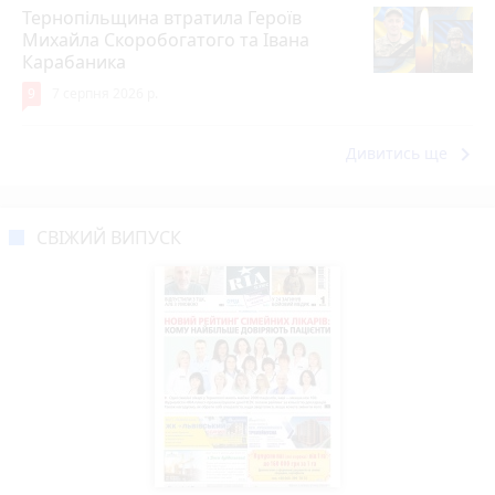
Тернопільщина втратила Героїв
Михайла Скоробогатого та Івана
Карабаника
9
7 серпня 2026 р.
keyboard_arrow_right
Дивитись ще
СВІЖИЙ ВИПУСК