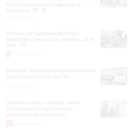
Української академії лідерства у
Тернополі
photo_camera
play_circle_filled
4 серпня 2026 р.
Мітинги на підтримку Михайла
Федорова у Тернополі тривають 23-ій
день
photo_camera
6
7 серпня 2026 р.
Робота в Тернополі: актуальні вакансії
тижня (оновлено 5 серпня)
5 серпня 2026 р.
Після розголосу чоловіка, якого
мобілізували з відстрочкою,
відпустили. Але з умовою…
16
3 серпня 2026 р.