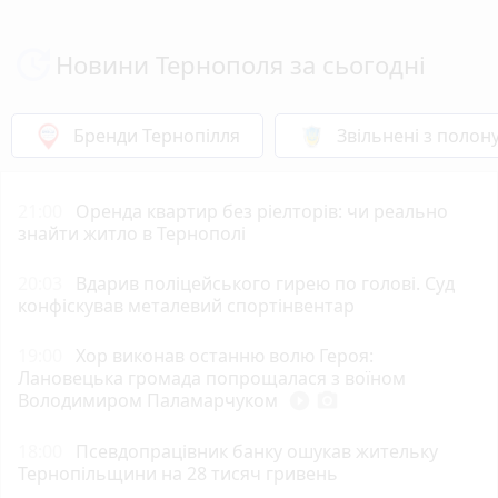
Новини Тернополя за сьогодні
Бренди Тернопілля
Звільнені з полон
21:00
Оренда квартир без ріелторів: чи реально
знайти житло в Тернополі
20:03
Вдарив поліцейського гирею по голові. Суд
конфіскував металевий спортінвентар
19:00
Хор виконав останню волю Героя:
Лановецька громада попрощалася з воїном
Володимиром Паламарчуком
play_circle_filled
photo_camera
18:00
Псевдопрацівник банку ошукав жительку
Тернопільщини на 28 тисяч гривень