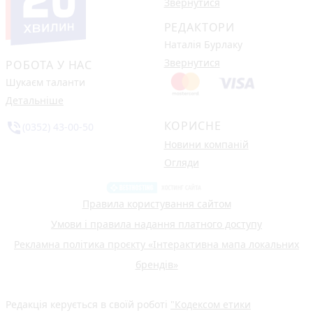
Звернутися
РЕДАКТОРИ
Наталія Бурлаку
Звернутися
РОБОТА У НАС
Шукаєм таланти
Детальніше
КОРИСНЕ
phone_in_talk
(0352) 43-00-50
Новини компаній
Огляди
Правила користування сайтом
Умови і правила надання платного доступу
Рекламна політика проєкту «Інтерактивна мапа локальних
брендів»
Редакція керується в своїй роботі
"Кодексом етики