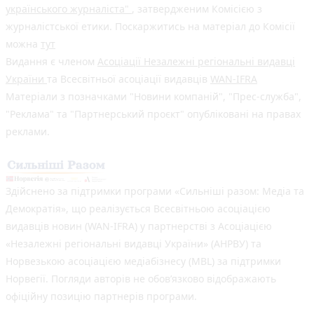
українського журналіста"
, затвердженим Комісією з
журналістської етики. Поскаржитись на матеріал до Комісії
можна
тут
Видання є членом
Асоціації Незалежні регіональні видавці
України
та Всесвітньої асоціації видавців
WAN-IFRA
Матеріали з позначками "Новини компаній", "Прес-служба",
"Реклама" та "Партнерський проєкт" опубліковані на правах
реклами.
Здійснено за підтримки програми «Сильніші разом: Медіа та
Демократія», що реалізується Всесвітньою асоціацією
видавців новин (WAN-IFRA) у партнерстві з Асоціацією
«Незалежні регіональні видавці України» (АНРВУ) та
Норвезькою асоціацією медіабізнесу (MBL) за підтримки
Норвегії. Погляди авторів не обов’язково відображають
офіційну позицію партнерів програми.