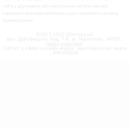
сайту у друкованих або електронних засобах масової
інформації можлива винятково у разі письмового дозволу
правовласника.
©2017-2025 20minut.ua
вул. Дубовецька, буд. 1-б, м. Тернопіль, 46001;
[email protected]
Cуб'єкт у сфері онлайн-медіа; ідентифікатор медіа
- R40-05634.