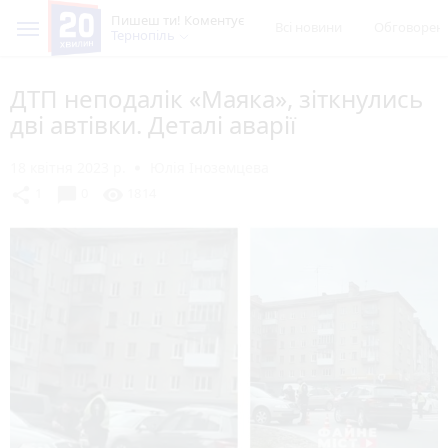
Пишеш ти! Коментує
Всі новини
Обговорен
Тернопіль
ДТП неподалік «Маяка», зіткнулись
дві автівки. Деталі аварії
18 квітня 2023 р.
Юлія Іноземцева
chat_bubble
share
visibility
1
0
1814