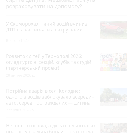
розраховувати на допомогу?
У Скоморохах п'яний водій вчинив
ДТП під час втечі від патрульних
Вчора о 16:42
Розвиток дітей у Тернополі 2026:
огляд гуртків, секцій, клубів та студій
(партнерський проєкт)
28 липня 2026 р.
Потрійна аварія в селі Колодне:
одного з водіїв заблокувало всередині
авто, серед постраждалих — дитина
7 серпня 2026 р.
Не просто школа, а дієва спільнота: як
працює унікальна бордингова школа