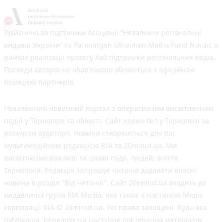
Здійснено за підтримки Асоціації “Незалежні регіональні
видавці України” та Foreningen Ukrainian Media Fund Nordic в
рамках реалізації проєкту Хаб підтримки регіональних медіа.
Погляди авторів не обов'язково збігаються з офіційною
позицією партнерів
Незалежний новинний портал з оперативним висвітленням
подій у Тернополі та області. Сайт новин №1 у Тернополі за
розміром аудиторії. Новини створюються для Вас
мультимедійною редакцією RIA та 20minut.ua. Ми
висвітлюємо важливі та цікаві події, людей, життя
Тернополя. Редакція запрошує читачів додавати власні
новини в розділ "Від читачів". Сайт 20minut.ua входить до
видавничої групи RIA Media, яка також є частиною Медіа
корпорації RIA © 20minut.ua. Усі права захищені. Будь-яка
публiкацiя, передрук чи наступне поширення матеріалів