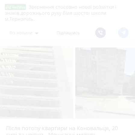
Звернення стосовно нової розмітки і
Від читача
знаків дорожнього руху біля шостої школи
м.Тернопіль.
Всі новини
Підпишись
Після потопу квартири на Коновальця, 20
сирі та цвітуть. Мешканці можуть