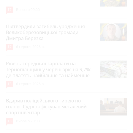
17
Вчора о 09:00
Підтвердили загибель уродженця
Великоберезовицької громади
Дмитра Березка
17
6 серпня 2026 р.
Рівень середньої зарплати на
Тернопільщині у червні зріс на 9,7%:
де платять найбільше та найменше
13
6 серпня 2026 р.
Вдарив поліцейського гирею по
голові. Суд конфіскував металевий
спортінвентар
13
Вчора о 20:03