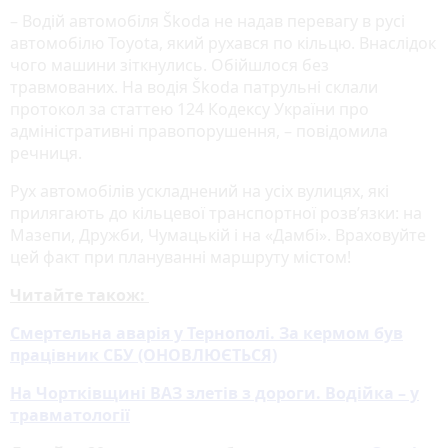
– Водій автомобіля Škoda не надав перевагу в русі
автомобілю Toyota, який рухався по кільцю. Внаслідок
чого машини зіткнулись. Обійшлося без
травмованих. На водія Škoda патрульні склали
протокол за статтею 124 Кодексу України про
адміністративні правопорушення, – повідомила
речниця.
Рух автомобілів ускладнений на усіх вулицях, які
прилягають до кільцевої транспортної розв’язки: на
Мазепи, Дружби, Чумацькій і на «Дамбі». Враховуйте
цей факт при плануванні маршруту містом!
Читайте також:
Смертельна аварія у Тернополі. За кермом був
працівник СБУ (ОНОВЛЮЄТЬСЯ)
На Чортківщині ВАЗ злетів з дороги. Водійка – у
травматології