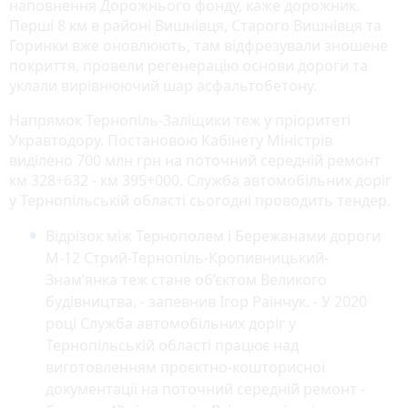
наповнення Дорожнього фонду, каже дорожник.
Перші 8 км в районі Вишнівця, Старого Вишнівця та
Горинки вже оновлюють, там відфрезували зношене
покриття, провели регенерацію основи дороги та
уклали вирівнюючий шар асфальтобетону.
Напрямок Тернопіль-Заліщики теж у пріоритеті
Укравтодору. Постановою Кабінету Міністрів
виділено 700 млн грн на поточний середній ремонт
км 328+632 - км 395+000. Служба автомобільних доріг
у Тернопільській області сьогодні проводить тендер.
Відрізок між Тернополем і Бережанами дороги
М-12 Стрий-Тернопіль-Кропивницький-
Знам’янка теж стане об’єктом Великого
будівництва, - запевнив Ігор Раїнчук. - У 2020
році Служба автомобільних доріг у
Тернопільській області працює над
виготовленням проєктно-кошторисної
документації на поточний середній ремонт -