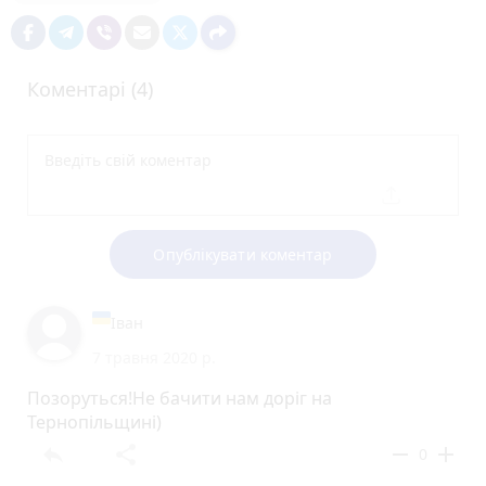
Коментарі (4)
Опублікувати коментар
Іван
7 травня 2020 р.
Позоруться!Не бачити нам доріг на
Тернопільщині)
reply
share
remove
add
0