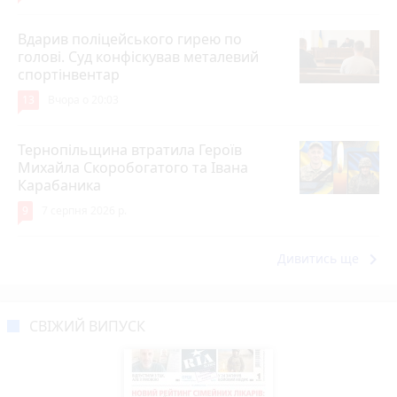
Вдарив поліцейського гирею по
голові. Суд конфіскував металевий
спортінвентар
13
Вчора о 20:03
Тернопільщина втратила Героїв
Михайла Скоробогатого та Івана
Карабаника
9
7 серпня 2026 р.
keyboard_arrow_right
Дивитись ще
СВІЖИЙ ВИПУСК