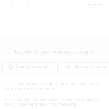
reply
share
remove
add
0
Новини Тернополя за сьогодні
Бренди Тернопілля
Звільнені з полон
21:00
Оренда квартир без ріелторів: чи реально
знайти житло в Тернополі
20:03
Вдарив поліцейського гирею по голові. Суд
конфіскував металевий спортінвентар