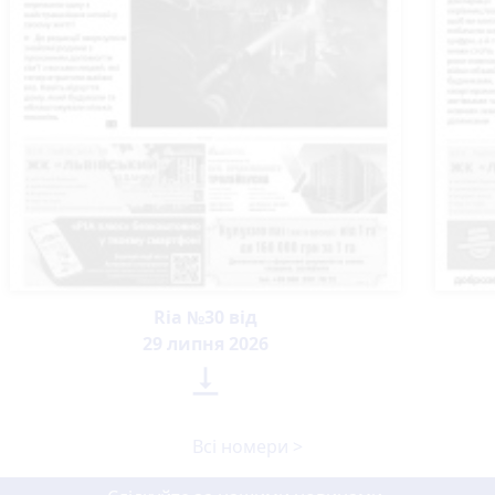
Ria №30 від
29 липня 2026

Всі номери >