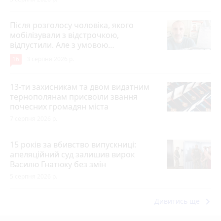
Після розголосу чоловіка, якого
мобілізували з відстрочкою,
відпустили. Але з умовою…
16
3 серпня 2026 р.
13-ти захисникам та двом видатним
тернополянам присвоїли звання
почесних громадян міста
7 серпня 2026 р.
15 років за вбивство випускниці:
апеляційний суд залишив вирок
Василю Гнатюку без змін
5 серпня 2026 р.
keyboard_arrow_right
Дивитись ще