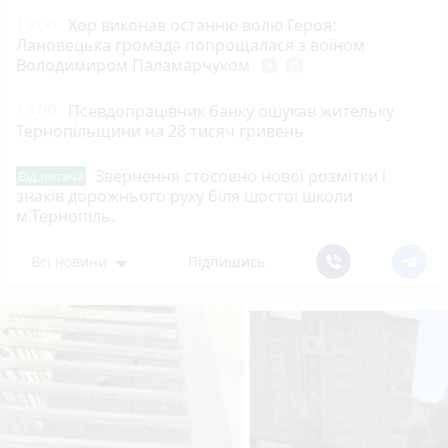
19:00
Хор виконав останню волю Героя:
Лановецька громада попрощалася з воїном
Володимиром Паламарчуком
play_circle_filled
photo_camera
18:00
Псевдопрацівник банку ошукав жительку
Тернопільщини на 28 тисяч гривень
Звернення стосовно нової розмітки і
Від читача
знаків дорожнього руху біля шостої школи
м.Тернопіль.
Всі новини
Підпишись