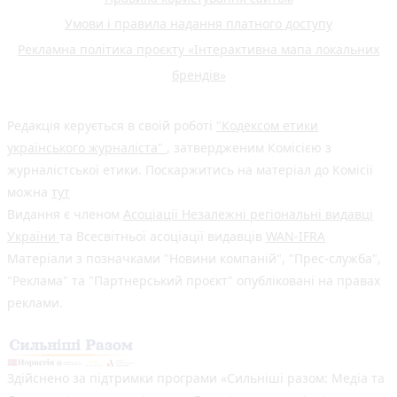
Умови і правила надання платного доступу
Рекламна політика проєкту «Інтерактивна мапа локальних
брендів»
Редакція керується в своїй роботі
"Кодексом етики
українського журналіста"
, затвердженим Комісією з
журналістської етики. Поскаржитись на матеріал до Комісії
можна
тут
Видання є членом
Асоціації Незалежні регіональні видавці
України
та Всесвітньої асоціації видавців
WAN-IFRA
Матеріали з позначками "Новини компаній", "Прес-служба",
"Реклама" та "Партнерський проєкт" опубліковані на правах
реклами.
Здійснено за підтримки програми «Сильніші разом: Медіа та