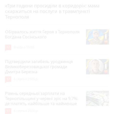
«Три години просиділи в коридорі»: мама
Вчора о 13:05
скаржиться на послуги в травмпункті
Тернополя
Обірвалось життя Героя з Тернополя
Богдана Сосінського
17
Вчора о 09:00
Підтвердили загибель уродженця
Великоберезовицької громади
Дмитра Березка
17
6 серпня 2026 р.
Рівень середньої зарплати на
Тернопільщині у червні зріс на 9,7%:
де платять найбільше та найменше
13
6 серпня 2026 р.