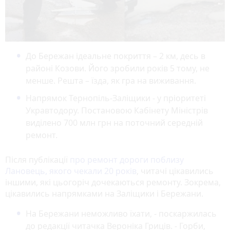
До Бережан ідеальне покриття – 2 км, десь в
районі Козови. Його зробили років 5 тому, не
менше. Решта – їзда, як гра на виживання.
Напрямок Тернопіль-Заліщики - у пріоритеті
Укравтодору. Постановою Кабінету Міністрів
виділено 700 млн грн на поточний середній
ремонт.
Після публікації
про ремонт дороги поблизу
Лановець, якого чекали 20 років
, читачі цікавились
іншими, які цьогоріч дочекаються ремонту. Зокрема,
цікавились напрямками на Заліщики і Бережани.
На Бережани неможливо їхати, - поскаржилась
до редакції читачка Вероніка Гриців. - Горби,