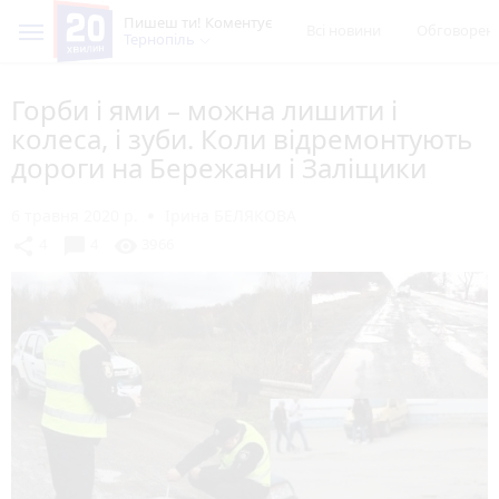
Пишеш ти! Коментує
Всі новини
Обговорен
Тернопіль
Горби і ями – можна лишити і
колеса, і зуби. Коли відремонтують
дороги на Бережани і Заліщики
6 травня 2020 р.
Ірина БЕЛЯКОВА
chat_bubble
share
visibility
4
4
3966