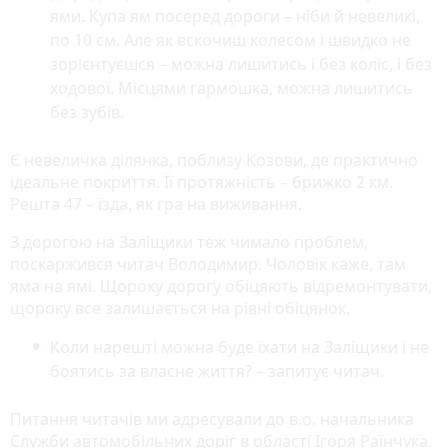
ями. Купа ям посеред дороги – ніби й невеликі,
по 10 см. Але як вскочиш колесом і швидко не
зорієнтуєшся – можна лишитись і без коліс, і без
ходової. Місцями гармошка, можна лишитись
без зубів.
Є невеличка ділянка, поблизу Козови, де практично
ідеальне покриття. Її протяжність – брижко 2 км.
Решта 47 – їзда, як гра на виживання.
З дорогою на Заліщики теж чимало проблем,
поскаржився читач Володимир. Чоловік каже, там
яма на ямі. Щороку дорогу обіцяють відремонтувати,
щороку все залишається на рівні обіцянок.
Коли нарешті можна буде їхати на Заліщики і не
боятись за власне життя? – запитує читач.
Питання читачів ми адресували до в.о. начальника
Служби автомобільних доріг в області Ігоря Раїнчука.