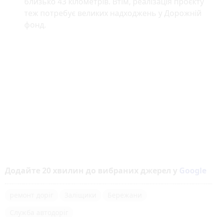
близько 43 кілометрів. Втім, реалізація проєкту
теж потребує великих надходжень у Дорожній
фонд.
Додайте 20 хвилин до вибраних джерел у
Google
ремонт доріг
Заліщики
Бережани
Служба автодоріг