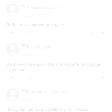
Марія Голубович
7 травня 2020 р.
Добре що лодку купив надал!
reply
share
remove
add
0
Надія Даців
6 травня 2020 р.
Вони нічого не шукають а показують які страшні
ями в нас ....
reply
share
remove
add
0
Василь Янішевський
6 травня 2020 р.
Придурки, шо вони шукають у тій калюжі.