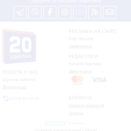
Слідкуйте за нашими новинами
РЕКЛАМА НА САЙТІ
Ігор Леськів
Звернутися
РЕДАКТОРИ
Наталія Бурлаку
Звернутися
РОБОТА У НАС
Шукаєм таланти
Детальніше
КОРИСНЕ
phone_in_talk
(0352) 43-00-50
Новини компаній
Огляди
Правила користування сайтом