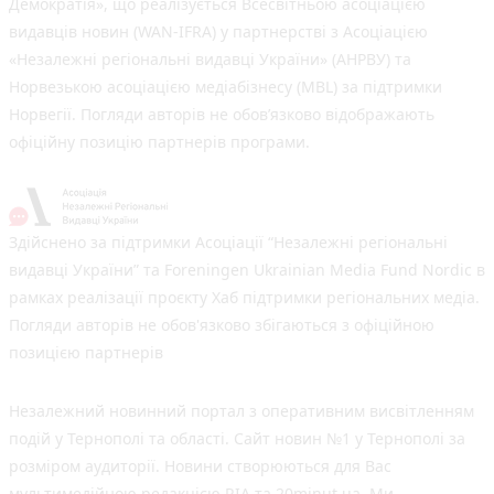
Демократія», що реалізується Всесвітньою асоціацією
видавців новин (WAN-IFRA) у партнерстві з Асоціацією
«Незалежні регіональні видавці України» (АНРВУ) та
Норвезькою асоціацією медіабізнесу (MBL) за підтримки
Норвегії. Погляди авторів не обов’язково відображають
офіційну позицію партнерів програми.
Здійснено за підтримки Асоціації “Незалежні регіональні
видавці України” та Foreningen Ukrainian Media Fund Nordic в
рамках реалізації проєкту Хаб підтримки регіональних медіа.
Погляди авторів не обов'язково збігаються з офіційною
позицією партнерів
Незалежний новинний портал з оперативним висвітленням
подій у Тернополі та області. Сайт новин №1 у Тернополі за
розміром аудиторії. Новини створюються для Вас
мультимедійною редакцією RIA та 20minut.ua. Ми