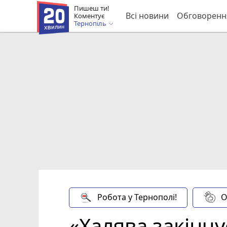
Пишеш ти!
Всі новини
Обговоренн
Коментує
Тернопіль
Робота у Тернополі!
О
«Халява закінчу