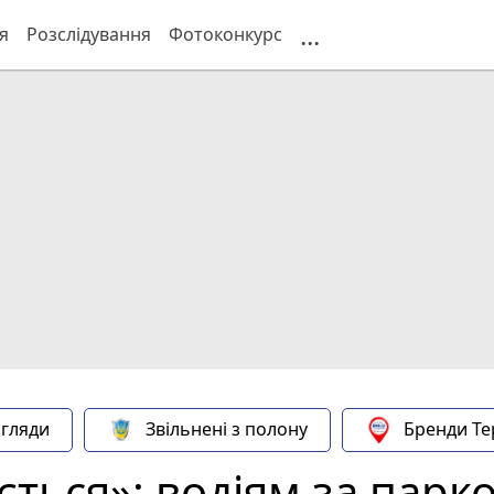
...
я
Розслідування
Фотоконкурс
гляди
Звільнені з полону
Бренди Те
ється»: водіям за парк