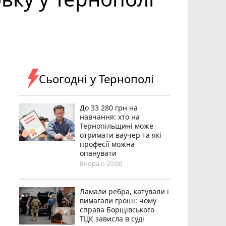
Сьогодні у Тернополі
До 33 280 грн на
навчання: хто на
Тернопільщині може
отримати ваучер та які
професії можна
опанувати
Вчора о 20:00
Ламали ребра, катували і
вимагали гроші: чому
справа Борщівського
ТЦК зависла в суді