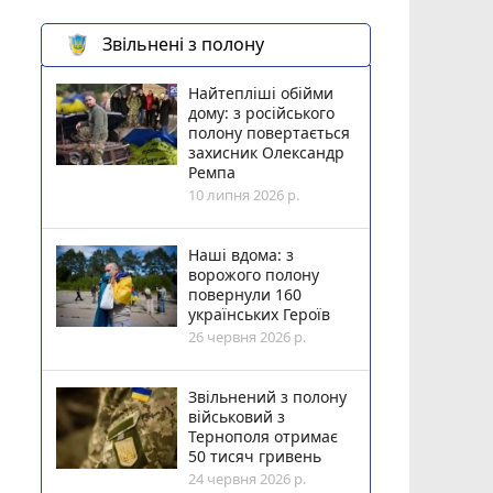
Звільнені з полону
Найтепліші обійми
дому: з російського
полону повертається
захисник Олександр
Ремпа
10 липня 2026 р.
Наші вдома: з
ворожого полону
повернули 160
українських Героїв
26 червня 2026 р.
Звільнений з полону
військовий з
Тернополя отримає
50 тисяч гривень
24 червня 2026 р.