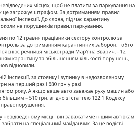
невідведених місцях, щоб не платити за паркування на
к це загрожує штрафом. За дотриманням правил
льної інспекції. До слова, під час карантину
токоли на порушників правил паркування.
езня по 12 травня працівники сектору контролю за
онтроль за дотриманням карантинних заборон, тобто
пояснює речниця міської ради Мар’яна Зварич. - 12
енням карантину та збільшенням кількості порушень,
нов відновили.
й інспекції, за стоянку і зупинку в недозволеному
рн на перший раз і 680 грн у разі
ягом року. А якщо ваше авто заважає руху машин або
більшим – 510 грн, згідно зі статтею 122.1 Кодексу
і правопорушення.
 невідведеному місці і він заважатиме іншим автівкам
 забрати на спеціальний майданчик. За це водієві