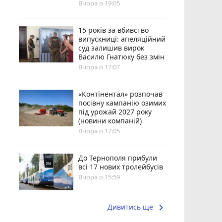
Вчора о 19:05
15 років за вбивство
випускниці: апеляційний
суд залишив вирок
Василю Гнатюку без змін
Вчора о 17:07
«Контінентал» розпочав
посівну кампанію озимих
під урожай 2027 року
(новини компаній)
Вчора о 17:05
До Тернополя прибули
всі 17 нових тролейбусів
Вчора о 15:59
keyboard_arrow_right
Дивитись ще