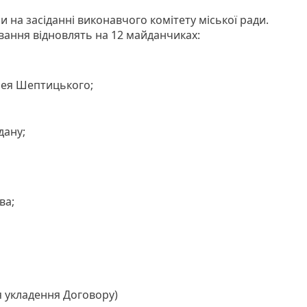
 на засіданні виконавчого комітету міської ради.
вання відновлять на 12 майданчиках:
рея Шептицького;
дану;
ва;
ля укладення Договору)