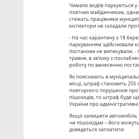
Чимало водіїв паркуються у 
платних майданчикам, одна
стежать працівники муніципа
інспектори не складали про
- На час карантину з 18 бер
паркуванням здійснювали к
постанови не виписували, - 
травня, в зв’язку з послабл
роботу по винесенню поста
Як пояснюють в муніципальні
місці, штраф становить 255 г
повторного порушення прот
пішоходів, то штраф буде ще 
України про адміністративн
Якщо залишити автомобіль у
чи пішоходам – його можуть
доведеться заплатити: