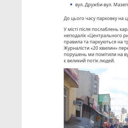
вул. Дружби-вул. Мазеп
До цього часу парковку на 
У місті після послаблень ка
неподалік «Центрального ри
правила та паркуються на тр
Журналісти «20 хвилин» пере
порушень ми помітили на в
є великий потік людей.