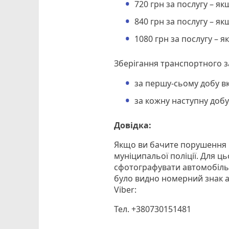
720 грн за послугу – я
840 грн за послугу – як
1080 грн за послугу – я
Зберігання транспортного з
за першу-сьому добу вк
за кожну наступну добу
Довідка:
Якщо ви бачите порушення п
муніципальої поліції. Для ц
сфотографувати автомобіль 
було видно номерний знак а
Viber:
Тел. +380730151481