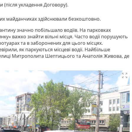
и (після укладення Договору).
цих майданчиках здійснювали безкоштовно.
рантину значно побільшало водіїв. На парковках
нку» важко знайти вільні місця. Часто водії порушують
отуарах та в заборонених для цього місцях.
вірили, як паркуються місцеві водії. Найбільше
улиці Митрополита Шептицього та Анатолія Живова, де
