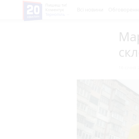
Пишеш ти!
Всі новини
Обговоренн
Коментує
Тернопіль
Ма
скл
16 січня 