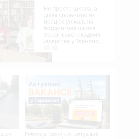
ий
Не просто школа, а
дієва спільнота: як
дин
працює унікальна
бордингова школа
Української академії
лідерства у Тернополі
photo_camera
play_circle_filled
 все»:
Робота в Тернополі: актуальні