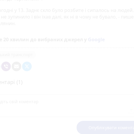
огодні у 13. Заднє скло було розбите і сипалось на людей.
 не зупинило і він їхав далі, як ні в чому не бувало, - пише
лянин.
е 20 хвилин до вибраних джерел у
Google
ький транспорт
нтарі (1)
Опублікувати комент