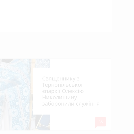
Після роз
мобілізув
відпусти
Священнику з
Тернопільської
єпархії Олексію
Николишину
заборонили служіння
mode_comment
36