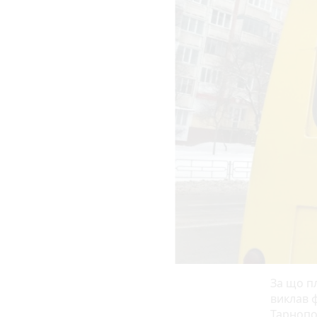
За що п
виклав ф
Тарнопо