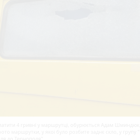
латити 4 гривні у маршрутці, обурюється Адам Шминдюк
ото маршрутки, у якої було розбите заднє скло, у групу "
ля до Тернополя".