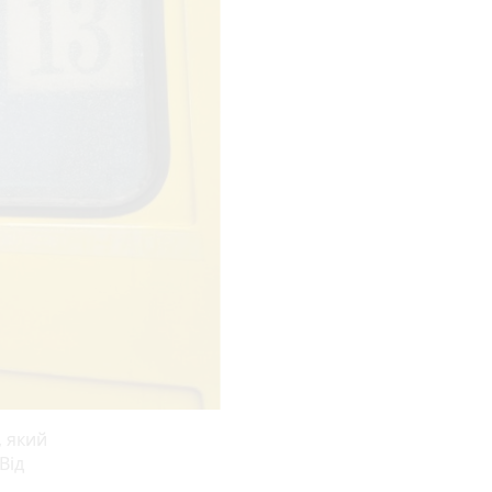
, який
Від