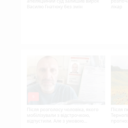
апеляційний суд залишив вирок
розпоч
Василю Гнатюку без змін
лікар
альні
 5
mode_comment
9
Після розголосу чоловіка, якого
Після п
мобілізували з відстрочкою,
Терноп
відпустили. Але з умовою…
прогноз