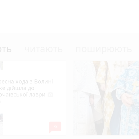
ють
читають
поширюють
ресна хода з Волині
же дійшла до
очаївської лаври
photo_camera
lled
mode_comment
78