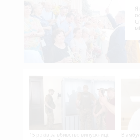
Концерти, зірки «МастерШеф» та ярмарок
22:01
Я
фестиваль
о
В Україні запустили застосунок «БЕЗ МЕЖ»
21:00
С
м
До 33 280 грн на навчання: хто на Терн
20:00
опанувати
Ламали ребра, катували і вимагали гро
19:05
З 1 серпня в Укренерго оновили тариф на
18:00
15 років за вбивство випускниці:
В амбу