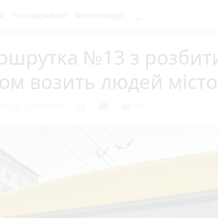
...
я
Розслідування
Фотоконкурс
ршрутка №13 з розбит
ом возить людей міст
2017 р.
20 хвилин
chat_bubble
share
visibility
1
1
840