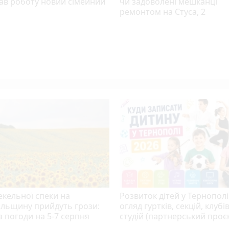
ав роботу новий сімейний
чи задоволені мешканці
ремонтом на Стуса, 2
екельної спеки на
Розвиток дітей у Тернополі
ільщину прийдуть грози:
огляд гуртків, секцій, клубів
 погоди на 5-7 серпня
студій (партнерський проє