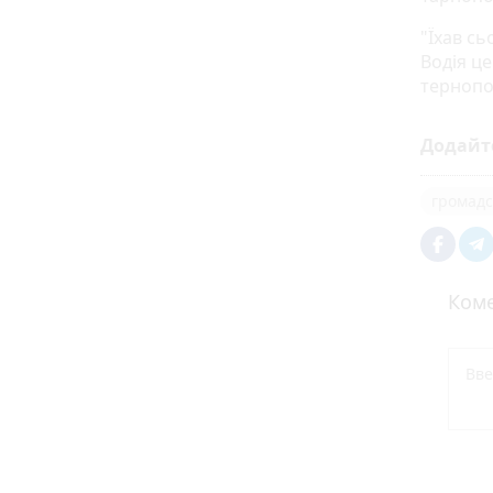
"Їхав сь
Водія це
тернопо
Додайт
громадс
Коме