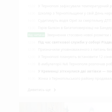
У Тернополі зафіксували температурний 
15:02
Школяр з Тернопільщини у свій День на
14:30
Судитимуть водія Opel за смертельну ДТП
14:00
Горів балкон в багатоповерхівці на Банде
13:30
Від читача
Звернення стосовно нової розмітки і
Під час святкової служби у соборі Різ
12:54
Призначили уповноваженого з питань безб
12:30
У Тернополі планують встановити 12 соняч
12:00
В амбулаторії №6 Тернополя розпочав роб
11:29
У Кременці зіткнулися дві автівки — по
10:44
Жінка з Тернопільського району продавала
10:30
Ветеранський бізнес може отримати по 1 
10:00
keyboard_arrow_right
Дивитись ще
Як у Тернополі освячують кошики на Сп
09:30
Підтвердили загибель уродженця Вели
09:00
Яблучний спас або Преображення Господнє
08:00