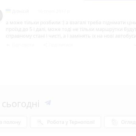
Діонісій
16 січня 2017 р.
а може тільки розбили :) а взагалі треба піднімати цін
проїзд до 5 і далі, може тоді не тільки маршрутки буду
справному стані і чисті, а і замінять їх на нові автобуси
Відповісти
Поділитися
reply
share
rem
 сьогодні
 з полону
Робота у Тернополі!
Огляд