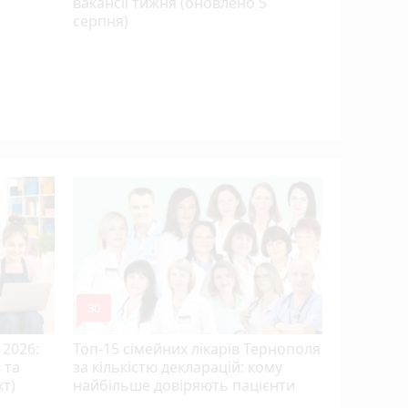
вакансії тижня (оновлено 5
серпня)
15 років 
апеляцій
Василю Г
mode_comment
mode_comment
30
9
 2026:
Топ-15 сімейних лікарів Тернополя
 та
за кількістю декларацій: кому
кт)
найбільше довіряють пацієнти