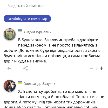
Опублікувати коментар
Андрій Гурневич
В буцигарню. За злочин треба відповідати
перед законом, а не просто звільнятись з
роботи. Допоки не буде відповідальності за скоєне
будуть мінятися тільки прізвища, а сама проблема
доріг нікуди не зникне.
reply
share
remove
add
3
Олександр Зазуляк
Хай спочатку зроблять то що мають. І не
тільки по місту, а й по області. То жахіття а не
дороги. А потому і під три чорти тих дорожників.
Вони бабло крадуть і бруківочки напевно собі на