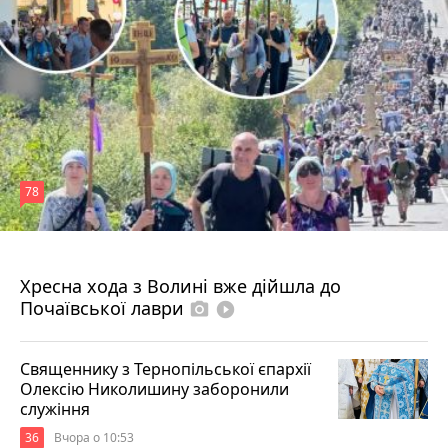
78
4 серпня 2026 р.
Хресна хода з Волині вже дійшла до
Почаївської лаври
photo_camera
play_circle_filled
Священнику з Тернопільської єпархії
Олексію Николишину заборонили
служіння
36
Вчора о 10:53