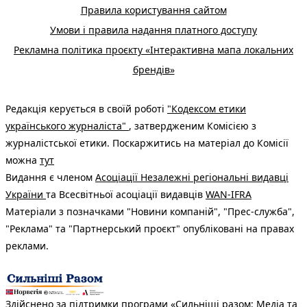
Правила користування сайтом
Умови і правила надання платного доступу
Рекламна політика проєкту «Інтерактивна мапа локальних
брендів»
Редакція керується в своїй роботі
"Кодексом етики
українського журналіста"
, затвердженим Комісією з
журналістської етики. Поскаржитись на матеріал до Комісії
можна
тут
Видання є членом
Асоціації Незалежні регіональні видавці
України
та Всесвітньої асоціації видавців
WAN-IFRA
Матеріали з позначками "Новини компаній", "Прес-служба",
"Реклама" та "Партнерський проєкт" опубліковані на правах
реклами.
Здійснено за підтримки програми «Сильніші разом: Медіа та