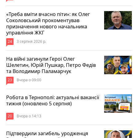
«Треба вміти вчасно піти»: як Олег
Соколовський прокоментував
призначення нового начальника
управління ЖКГ
24
3 серпня 2026 р.
На війні загинули Герої Олег
Шелетин, Юрій Пушкар, Петро Федів
та Володимир Паламарчук
23
Вчора о 09:00
Робота в Тернополі: актуальні вакансії
тижня (оновлено 5 серпня)
20
Вчора о 14:13
Підтвердили загибель уродженця