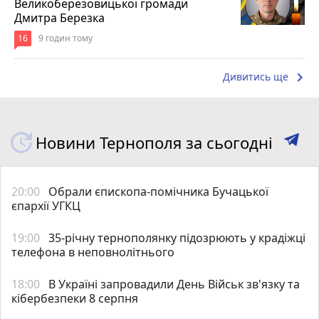
Великоберезовицької громади
Дмитра Березка
16
9 годин тому
keyboard_arrow_right
Дивитись ще
Новини Тернополя за сьогодні
20:00
Обрали єпископа-помічника Бучацької
єпархії УГКЦ
19:00
35-річну тернополянку підозрюють у крадіжці
телефона в неповнолітнього
18:00
В Україні запровадили День Військ зв'язку та
кібербезпеки 8 серпня