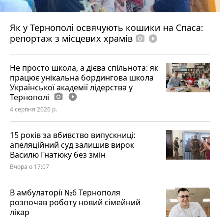
Як у Тернополі освячують кошики на Спаса:
репортаж з місцевих храмів
photo_camera
play_circle_filled
Не просто школа, а дієва спільнота: як
працює унікальна бордингова школа
Української академії лідерства у
Тернополі
photo_camera
play_circle_filled
4 серпня 2026 р.
15 років за вбивство випускниці:
апеляційний суд залишив вирок
Василю Гнатюку без змін
Вчора о 17:07
В амбулаторії №6 Тернополя
розпочав роботу новий сімейний
лікар