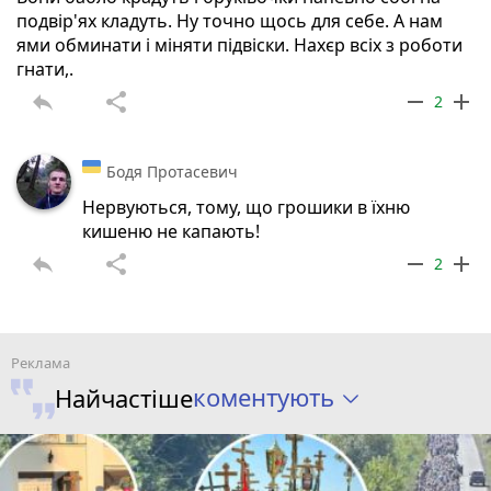
подвір'ях кладуть. Ну точно щось для себе. А нам
ями обминати і міняти підвіски. Нахєр всіх з роботи
гнати,.
reply
share
remove
add
2
Бодя Протасевич
Нервуються, тому, що грошики в їхню
кишеню не капають!
reply
share
remove
add
2
коментують
Найчастіше