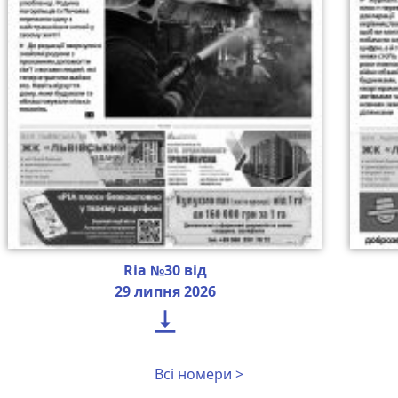
Ria №30 від
29 липня 2026

Всі номери >