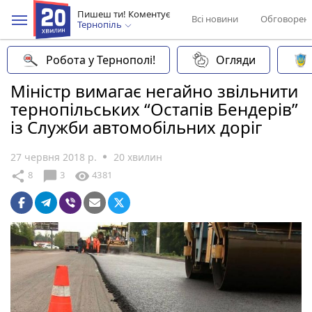
Пишеш ти! Коментує
Всі новини
Обговорен
Тернопіль
Робота у Тернополі!
Огляди
Міністр вимагає негайно звільнити
тернопільських “Остапів Бендерів”
із Служби автомобільних доріг
27 червня 2018 р.
20 хвилин
chat_bubble
share
visibility
8
3
4381