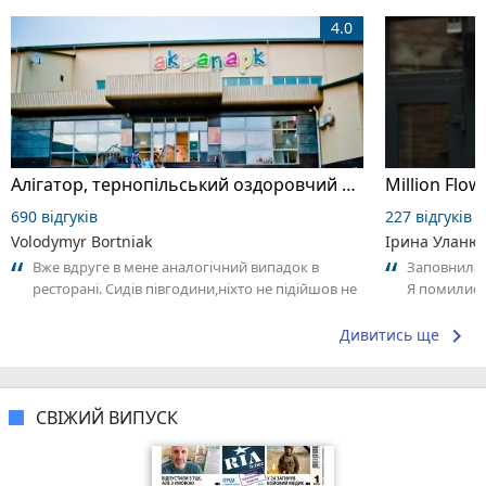
4.0
Алігатор, тернопільський оздоровчий комплекс
Million Flow
690 відгуків
227 відгуків
Volodymyr Bortniak
Ірина Уланю
Вже вдруге в мене аналогічний випадок в
Заповнила б
ресторані. Сидів півгодини,ніхто не підійшов не
Я помились
взяв замовлення. На наступний раз...
трохи затри
keyboard_arrow_right
Дивитись ще
СВІЖИЙ ВИПУСК