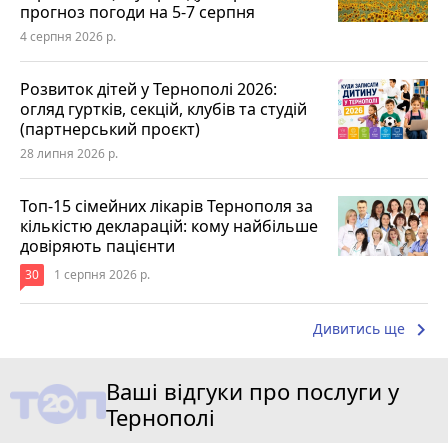
прогноз погоди на 5-7 серпня
4 серпня 2026 р.
Розвиток дітей у Тернополі 2026:
огляд гуртків, секцій, клубів та студій
(партнерський проєкт)
28 липня 2026 р.
Топ-15 сімейних лікарів Тернополя за
кількістю декларацій: кому найбільше
довіряють пацієнти
30
1 серпня 2026 р.
keyboard_arrow_right
Дивитись ще
Ваші відгуки про послуги у
Тернополі