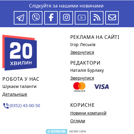
Слідкуйте за нашими новинами
РЕКЛАМА НА САЙТІ
Ігор Леськів
Звернутися
РЕДАКТОРИ
Наталія Бурлаку
Звернутися
РОБОТА У НАС
Шукаєм таланти
Детальніше
КОРИСНЕ
phone_in_talk
(0352) 43-00-50
Новини компаній
Огляди