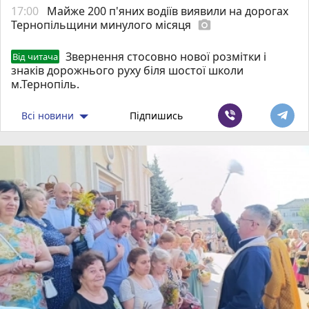
17:00
Майже 200 п'яних водіїв виявили на дорогах
Тернопільщини минулого місяця
photo_camera
Звернення стосовно нової розмітки і
Від читача
знаків дорожнього руху біля шостої школи
м.Тернопіль.
Всі новини
Підпишись