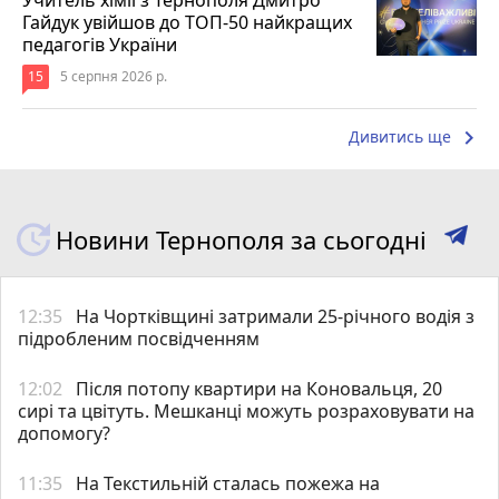
Гайдук увійшов до ТОП-50 найкращих
педагогів України
15
5 серпня 2026 р.
keyboard_arrow_right
Дивитись ще
Новини Тернополя за сьогодні
12:35
На Чортківщині затримали 25-річного водія з
підробленим посвідченням
12:02
Після потопу квартири на Коновальця, 20
сирі та цвітуть. Мешканці можуть розраховувати на
допомогу?
11:35
На Текстильній сталась пожежа на