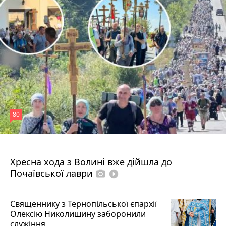
80
4 серпня 2026 р.
Хресна хода з Волині вже дійшла до
Почаївської лаври
photo_camera
play_circle_filled
Священнику з Тернопільської єпархії
Олексію Николишину заборонили
служіння