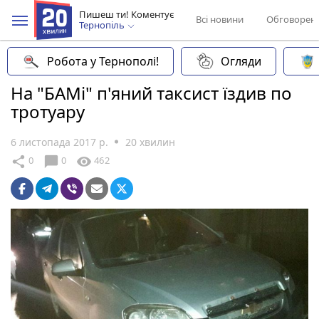
Пишеш ти! Коментує
Всі новини
Обговорен
Тернопіль
Робота у Тернополі!
Огляди
На "БАМі" п'яний таксист їздив по
тротуару
6 листопада 2017 р.
20 хвилин
chat_bubble
share
visibility
0
0
462