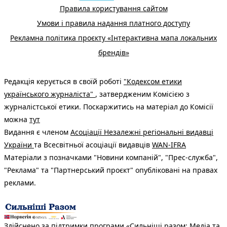
Правила користування сайтом
Умови і правила надання платного доступу
Рекламна політика проєкту «Інтерактивна мапа локальних
брендів»
Редакція керується в своїй роботі
"Кодексом етики
українського журналіста"
, затвердженим Комісією з
журналістської етики. Поскаржитись на матеріал до Комісії
можна
тут
Видання є членом
Асоціації Незалежні регіональні видавці
України
та Всесвітньої асоціації видавців
WAN-IFRA
Матеріали з позначками "Новини компаній", "Прес-служба",
"Реклама" та "Партнерський проєкт" опубліковані на правах
реклами.
Здійснено за підтримки програми «Сильніші разом: Медіа та