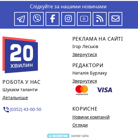
Слідкуйте за нашими новинами
РЕКЛАМА НА САЙТІ
Ігор Леськів
Звернутися
РЕДАКТОРИ
Наталія Бурлаку
Звернутися
РОБОТА У НАС
Шукаєм таланти
Детальніше
КОРИСНЕ
phone_in_talk
(0352) 43-00-50
Новини компаній
Огляди