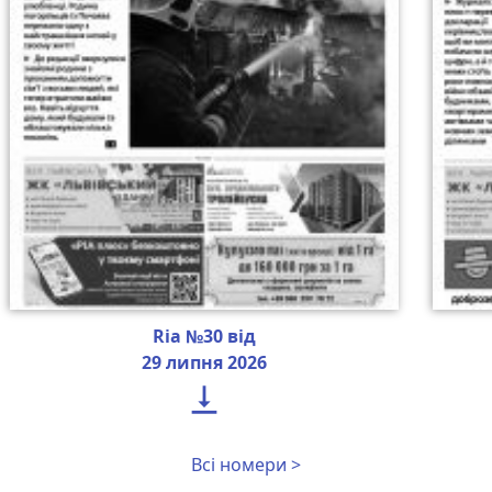
Ria №30 від
29 липня 2026

Всі номери >