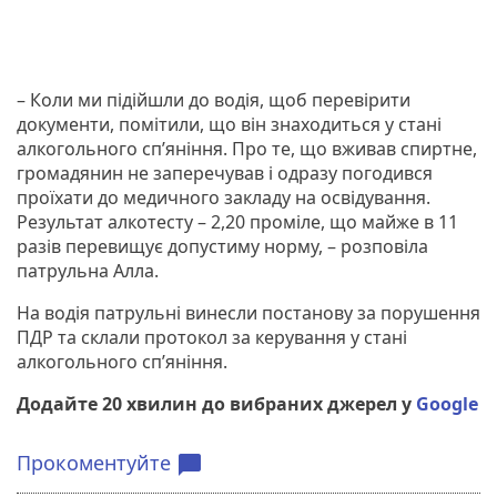
– Коли ми підійшли до водія, щоб перевірити
документи, помітили, що він знаходиться у стані
алкогольного сп’яніння. Про те, що вживав спиртне,
громадянин не заперечував і одразу погодився
проїхати до медичного закладу на освідування.
Результат алкотесту – 2,20 проміле, що майже в 11
разів перевищує допустиму норму, – розповіла
патрульна Алла.
На водія патрульні винесли постанову за порушення
ПДР та склали протокол за керування у стані
алкогольного сп’яніння.
Додайте 20 хвилин до вибраних джерел у
Google
Прокоментуйте
chat_bubble