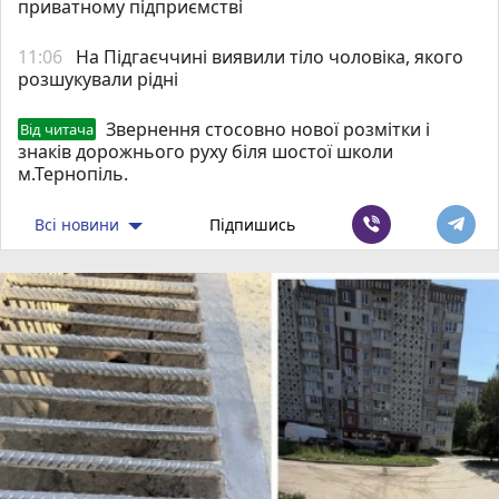
приватному підприємстві
11:06
На Підгаєччині виявили тіло чоловіка, якого
розшукували рідні
Звернення стосовно нової розмітки і
Від читача
знаків дорожнього руху біля шостої школи
м.Тернопіль.
Всі новини
Підпишись