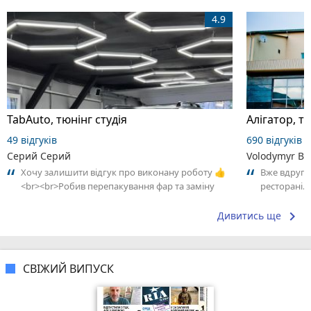
4.9
TabAuto, тюнінг студія
49 відгуків
690 відгуків
Серий Серий
Volodymyr Bo
Хочу залишити відгук про виконану роботу 👍
Вже вдруге
<br><br>Робив перепакування фар та заміну
ресторані. 
скла на BMW X5 E70. Результатом дуже...
взяв замовл
keyboard_arrow_right
Дивитись ще
СВІЖИЙ ВИПУСК