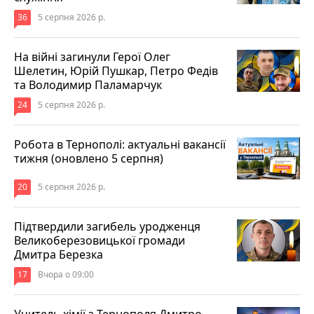
36
5 серпня 2026 р.
На війні загинули Герої Олег
Шелетин, Юрій Пушкар, Петро Федів
та Володимир Паламарчук
24
5 серпня 2026 р.
Робота в Тернополі: актуальні вакансії
тижня (оновлено 5 серпня)
20
5 серпня 2026 р.
Підтвердили загибель уродженця
Великоберезовицької громади
Дмитра Березка
17
Вчора о 09:00
Учитель хімії з Тернополя Дмитро