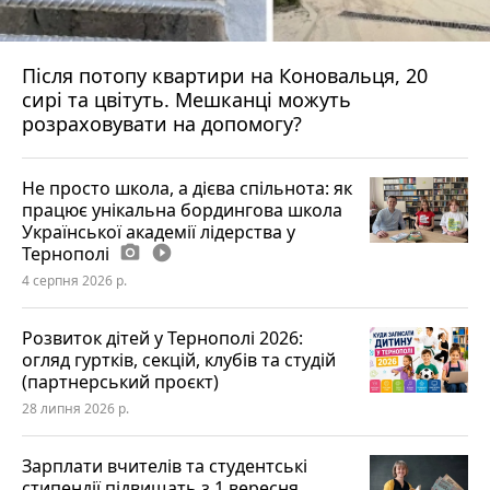
Після потопу квартири на Коновальця, 20
сирі та цвітуть. Мешканці можуть
розраховувати на допомогу?
Не просто школа, а дієва спільнота: як
працює унікальна бордингова школа
Української академії лідерства у
Тернополі
photo_camera
play_circle_filled
4 серпня 2026 р.
Розвиток дітей у Тернополі 2026:
огляд гуртків, секцій, клубів та студій
(партнерський проєкт)
28 липня 2026 р.
Зарплати вчителів та студентські
стипендії підвищать з 1 вересня