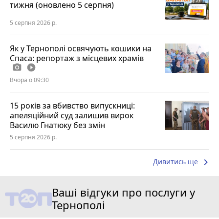
тижня (оновлено 5 серпня)
5 серпня 2026 р.
Як у Тернополі освячують кошики на
Спаса: репортаж з місцевих храмів
photo_camera
play_circle_filled
Вчора о 09:30
15 років за вбивство випускниці:
апеляційний суд залишив вирок
Василю Гнатюку без змін
5 серпня 2026 р.
keyboard_arrow_right
Дивитись ще
Ваші відгуки про послуги у
Тернополі