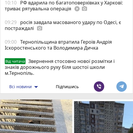
10:10
РФ вдарила по багатоповерхівках у Харкові:
триває рятувальна операція
play_circle_filled
photo_camera
09:29
росія завдала масованого удару по Одесі, є
постраждалі
photo_camera
09:00
Тернопільщина втратила Героїв Андрія
Іскоростенського та Володимира Дичка
Звернення стосовно нової розмітки і
Від читача
знаків дорожнього руху біля шостої школи
м.Тернопіль.
Всі новини
Підпишись