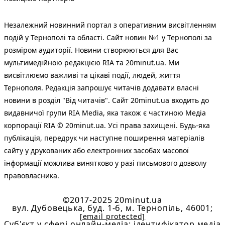
Незалежний новинний портал з оперативним висвітленням
подій у Тернополі та області. Сайт новин №1 у Тернополі за
розміром аудиторії. Новини створюються для Вас
мультимедійною редакцією RIA та 20minut.ua. Ми
висвітлюємо важливі та цікаві події, людей, життя
Тернополя. Редакція запрошує читачів додавати власні
новини в розділ "Від читачів". Сайт 20minut.ua входить до
видавничої групи RIA Media, яка також є частиною Медіа
корпорації RIA © 20minut.ua. Усі права захищені. Будь-яка
публiкацiя, передрук чи наступне поширення матеріалів
сайту у друкованих або електронних засобах масової
інформації можлива винятково у разі письмового дозволу
правовласника.
©2017-2025 20minut.ua
вул. Дубовецька, буд. 1-б, м. Тернопіль, 46001;
[email protected]
Cуб'єкт у сфері онлайн-медіа; ідентифікатор медіа