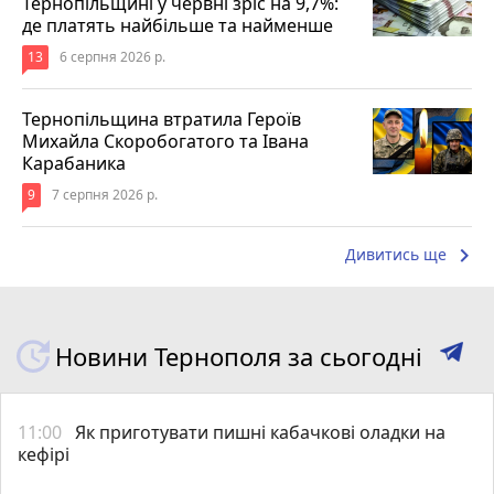
Тернопільщині у червні зріс на 9,7%:
де платять найбільше та найменше
13
6 серпня 2026 р.
Тернопільщина втратила Героїв
Михайла Скоробогатого та Івана
Карабаника
9
7 серпня 2026 р.
keyboard_arrow_right
Дивитись ще
Новини Тернополя за сьогодні
11:00
Як приготувати пишні кабачкові оладки на
кефірі