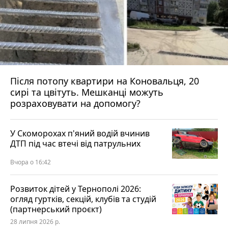
Після потопу квартири на Коновальця, 20
сирі та цвітуть. Мешканці можуть
розраховувати на допомогу?
У Скоморохах п'яний водій вчинив
ДТП під час втечі від патрульних
Вчора о 16:42
Розвиток дітей у Тернополі 2026:
огляд гуртків, секцій, клубів та студій
(партнерський проєкт)
28 липня 2026 р.