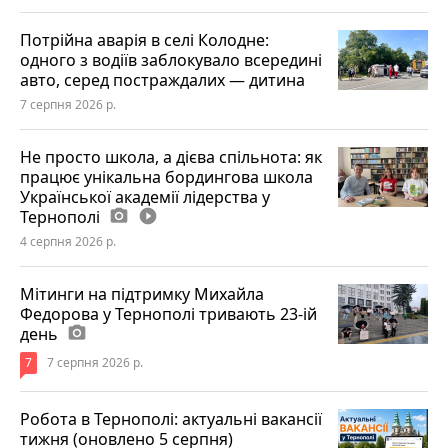
Потрійна аварія в селі Колодне:
одного з водіїв заблокувало всередині
авто, серед постраждалих — дитина
7 серпня 2026 р.
Не просто школа, а дієва спільнота: як
працює унікальна бордингова школа
Української академії лідерства у
Тернополі
photo_camera
play_circle_filled
4 серпня 2026 р.
Мітинги на підтримку Михайла
Федорова у Тернополі тривають 23-ій
день
photo_camera
7
7 серпня 2026 р.
Робота в Тернополі: актуальні вакансії
тижня (оновлено 5 серпня)