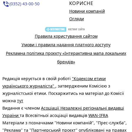
КОРИСНЕ
phone_in_talk
(0352) 43-00-50
Новини компаній
Огляди
Правила користування сайтом
Умови і правила надання платного доступу
Рекламна політика проєкту «Інтерактивна мапа локальних
брендів»
Редакція керується в своїй роботі
"Кодексом етики
українського журналіста"
, затвердженим Комісією з
журналістської етики. Поскаржитись на матеріал до Комісії
можна
тут
Видання є членом
Асоціації Незалежні регіональні видавці
України
та Всесвітньої асоціації видавців
WAN-IFRA
Матеріали з позначками "Новини компаній", "Прес-служба",
"Реклама" та "Партнерський проєкт" опубліковані на правах