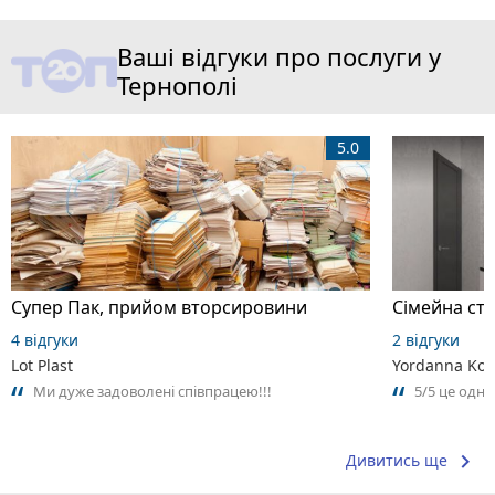
Ваші відгуки про послуги у
Тернополі
5.0
Супер Пак, прийом вторсировини
Сімейна сто
4 відгуки
2 відгуки
Lot Plast
Yordanna Kom
Ми дуже задоволені співпрацею!!!
5/5 це одн
keyboard_arrow_right
Дивитись ще