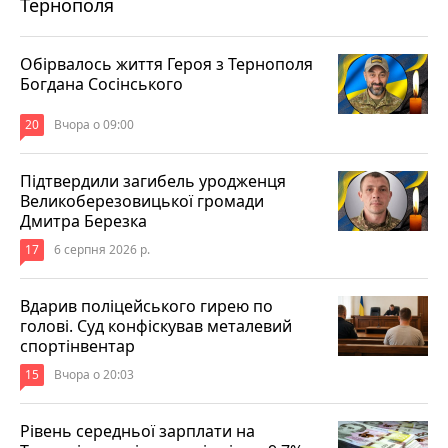
Тернополя
Обірвалось життя Героя з Тернополя
Богдана Сосінського
20
Вчора о 09:00
Підтвердили загибель уродженця
Великоберезовицької громади
Дмитра Березка
17
6 серпня 2026 р.
Вдарив поліцейського гирею по
голові. Суд конфіскував металевий
спортінвентар
15
Вчора о 20:03
Рівень середньої зарплати на