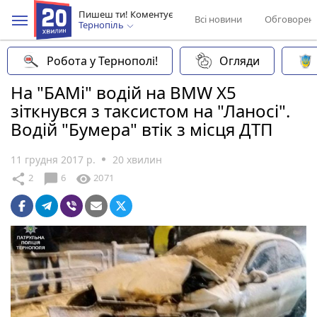
Пишеш ти! Коментує
Всі новини
Обговорен
Тернопіль
Робота у Тернополі!
Огляди
На "БАМі" водій на BMW Х5
зіткнувся з таксистом на "Ланосі".
Водій "Бумера" втік з місця ДТП
11 грудня 2017 р.
20 хвилин
chat_bubble
share
visibility
2
6
2071