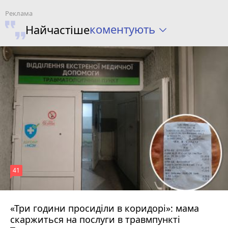
коментують
Найчастіше
41
«Три години просиділи в коридорі»: мама
Вчора о 13:05
скаржиться на послуги в травмпункті