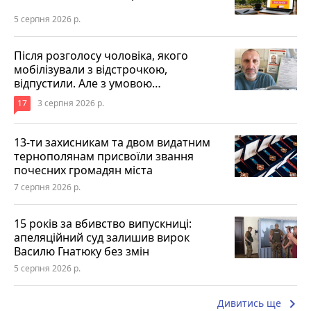
5 серпня 2026 р.
Після розголосу чоловіка, якого
мобілізували з відстрочкою,
відпустили. Але з умовою…
17
3 серпня 2026 р.
13-ти захисникам та двом видатним
тернополянам присвоїли звання
почесних громадян міста
7 серпня 2026 р.
15 років за вбивство випускниці:
апеляційний суд залишив вирок
Василю Гнатюку без змін
5 серпня 2026 р.
keyboard_arrow_right
Дивитись ще