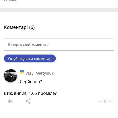
Коментарі (6)
Опублікувати коментар
Vasyl Martyniuk
Серйозно?
Втік, випив, 1,65 проміле?
reply
share
remove
add
0