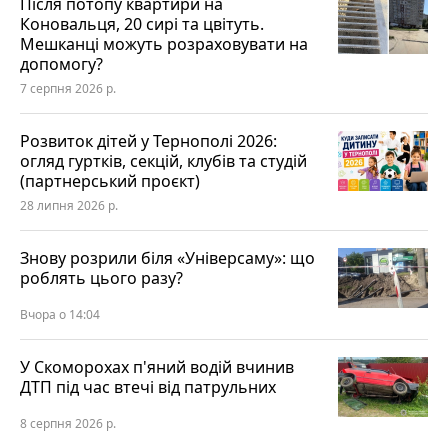
Після потопу квартири на
Коновальця, 20 сирі та цвітуть.
Мешканці можуть розраховувати на
допомогу?
7 серпня 2026 р.
Розвиток дітей у Тернополі 2026:
огляд гуртків, секцій, клубів та студій
(партнерський проєкт)
28 липня 2026 р.
Знову розрили біля «Універсаму»: що
роблять цього разу?
Вчора о 14:04
У Скоморохах п'яний водій вчинив
ДТП під час втечі від патрульних
8 серпня 2026 р.