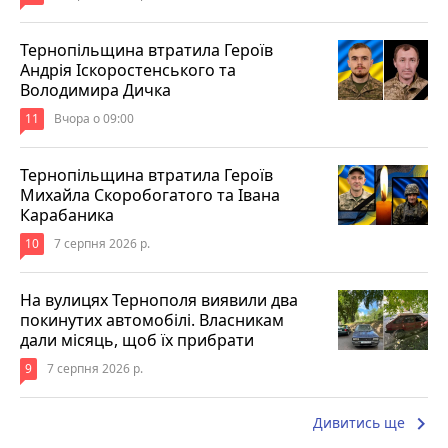
Тернопільщина втратила Героїв
Андрія Іскоростенського та
Володимира Дичка
11
Вчора о 09:00
Тернопільщина втратила Героїв
Михайла Скоробогатого та Івана
Карабаника
10
7 серпня 2026 р.
На вулицях Тернополя виявили два
покинутих автомобілі. Власникам
дали місяць, щоб їх прибрати
9
7 серпня 2026 р.
keyboard_arrow_right
Дивитись ще