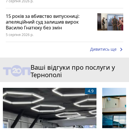
7 серпня 2026 р.
15 років за вбивство випускниці:
апеляційний суд залишив вирок
Василю Гнатюку без змін
5 серпня 2026 р.
keyboard_arrow_right
Дивитись ще
Ваші відгуки про послуги у
Тернополі
4.9