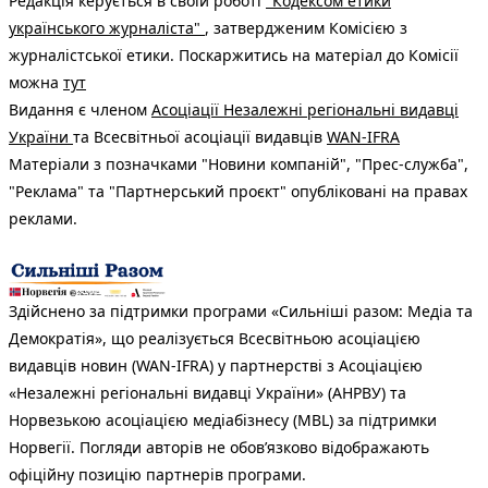
Редакція керується в своїй роботі
"Кодексом етики
українського журналіста"
, затвердженим Комісією з
журналістської етики. Поскаржитись на матеріал до Комісії
можна
тут
Видання є членом
Асоціації Незалежні регіональні видавці
України
та Всесвітньої асоціації видавців
WAN-IFRA
Матеріали з позначками "Новини компаній", "Прес-служба",
"Реклама" та "Партнерський проєкт" опубліковані на правах
реклами.
Здійснено за підтримки програми «Сильніші разом: Медіа та
Демократія», що реалізується Всесвітньою асоціацією
видавців новин (WAN-IFRA) у партнерстві з Асоціацією
«Незалежні регіональні видавці України» (АНРВУ) та
Норвезькою асоціацією медіабізнесу (MBL) за підтримки
Норвегії. Погляди авторів не обов’язково відображають
офіційну позицію партнерів програми.