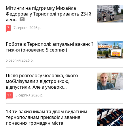
Мітинги на підтримку Михайла
Федорова у Тернополі тривають 23-ій
день
photo_camera
7
7 серпня 2026 р.
Робота в Тернополі: актуальні вакансії
тижня (оновлено 5 серпня)
5 серпня 2026 р.
Після розголосу чоловіка, якого
мобілізували з відстрочкою,
відпустили. Але з умовою…
17
3 серпня 2026 р.
13-ти захисникам та двом видатним
тернополянам присвоїли звання
почесних громадян міста