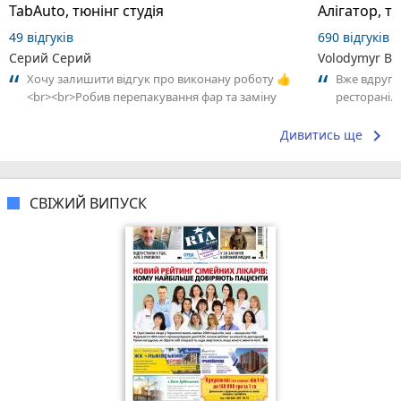
TabAuto, тюнінг студія
49 відгуків
690 відгуків
Серий Серий
Volodymyr Bo
Хочу залишити відгук про виконану роботу 👍
Вже вдруге
<br><br>Робив перепакування фар та заміну
ресторані. 
скла на BMW X5 E70. Результатом дуже...
взяв замовл
keyboard_arrow_right
Дивитись ще
СВІЖИЙ ВИПУСК