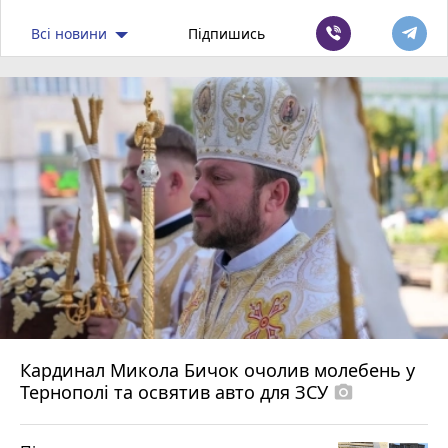
Всі новини
Підпишись
Кардинал Микола Бичок очолив молебень у
Тернополі та освятив авто для ЗСУ
photo_camera