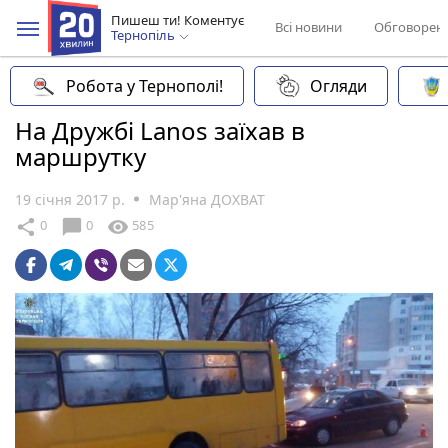
Пишеш ти! Коментує
Всі новини
Обговорен
Тернопіль
Робота у Тернополі!
Огляди
На Дружбі Lanos заїхав в
маршрутку
19 січня 2017 р.
Мар'яна ДОХВАТ
chat_bubble
share
visibility
0
0
585