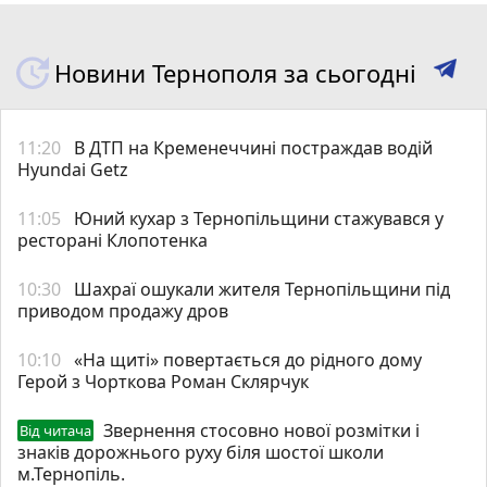
Новини Тернополя за сьогодні
11:20
В ДТП на Кременеччині постраждав водій
Hyundai Getz
11:05
Юний кухар з Тернопільщини стажувався у
ресторані Клопотенка
10:30
Шахраї ошукали жителя Тернопільщини під
приводом продажу дров
10:10
«На щиті» повертається до рідного дому
Герой з Чорткова Роман Склярчук
Звернення стосовно нової розмітки і
Від читача
знаків дорожнього руху біля шостої школи
м.Тернопіль.