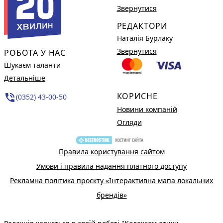
Звернутися
РЕДАКТОРИ
Наталія Бурлаку
Звернутися
РОБОТА У НАС
Шукаєм таланти
Детальніше
КОРИСНЕ
phone_in_talk
(0352) 43-00-50
Новини компаній
Огляди
Правила користування сайтом
Умови і правила надання платного доступу
Рекламна політика проєкту «Інтерактивна мапа локальних
брендів»