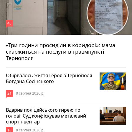
48
«Три години просиділи в коридорі»: мама
8 серпня 2026 р.
скаржиться на послуги в травмпункті
Тернополя
Обірвалось життя Героя з Тернополя
Богдана Сосінського
21
8 серпня 2026 р.
Вдарив поліцейського гирею по
голові. Суд конфіскував металевий
спортінвентар
16
8 серпня 2026 р.