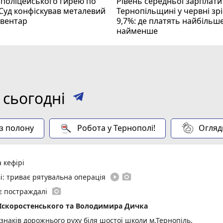
 поліцейського гирею по
Рівень середньої зарплати
 Суд конфіскував металевий
Тернопільщині у червні зрі
нвентар
9,7%: де платять найбільше
найменше
 сьогодні
 з полону
Робота у Тернополі!
Огляд
 кефірі
play_circle_filled
photo_camera
і: триває рятувальна операція
photo_camera
 є постраждалі
 Іскоростенського та Володимира Дичка
 знаків дорожнього руху біля шостої школи м.Тернопіль.