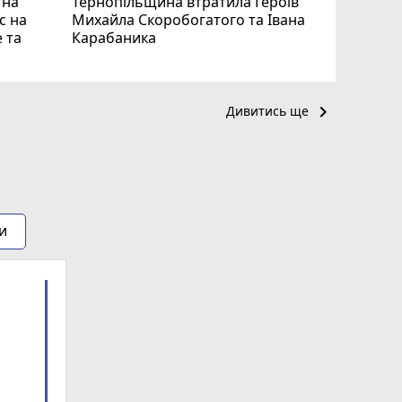
 на
Тернопільщина втратила Героїв
с на
Михайла Скоробогатого та Івана
 та
Карабаника
keyboard_arrow_right
Дивитись ще
и