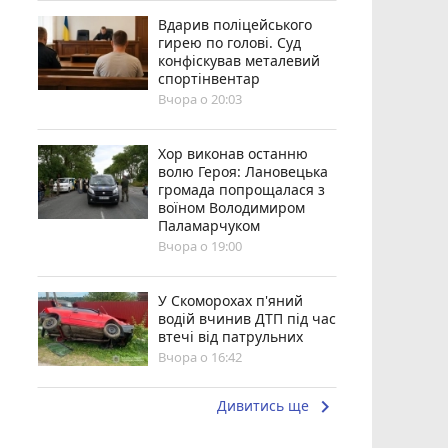
Вдарив поліцейського
гирею по голові. Суд
конфіскував металевий
спортінвентар
Вчора о 20:03
Хор виконав останню
волю Героя: Лановецька
громада попрощалася з
воїном Володимиром
Паламарчуком
Вчора о 19:00
У Скоморохах п'яний
водій вчинив ДТП під час
втечі від патрульних
Вчора о 16:42
keyboard_arrow_right
Дивитись ще