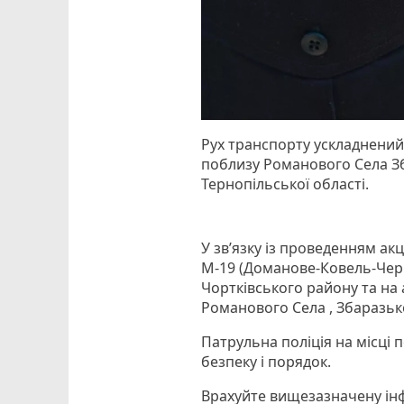
Рух транспорту ускладнений
поблизу Романового Села Зб
Тернопільської області.
У зв’язку із проведенням акц
М-19 (Доманове-Ковель-Черн
Чортківського району та на 
Романового Села , Збаразьк
Патрульна поліція на місці 
безпеку і порядок.
Врахуйте вищезазначену інф