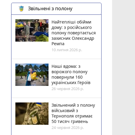
Звільнені з полону
Найтепліші обійми
дому: з російського
полону повертається
захисник Олександр
Ремпа
10 липня 2026 р.
Наші вдома: з
ворожого полону
повернули 160
українських Героїв
26 червня 2026 р.
Звільнений з полону
військовий з
Тернополя отримає
50 тисяч гривень
24 червня 2026 р.