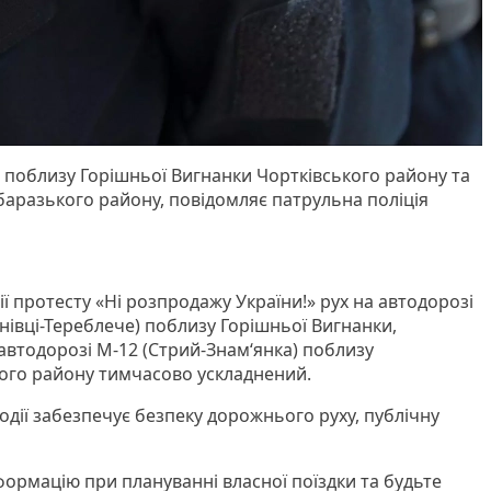
 поблизу Горішньої Вигнанки Чортківського району та
аразького району, повідомляє патрульна поліція
ії протесту «Ні розпродажу України!» рух на автодорозі
івці-Тереблече) поблизу Горішньої Вигнанки,
автодорозі М-12 (Стрий-Знам‘янка) поблизу
ого району тимчасово ускладнений.
події забезпечує безпеку дорожнього руху, публічну
ормацію при плануванні власної поїздки та будьте