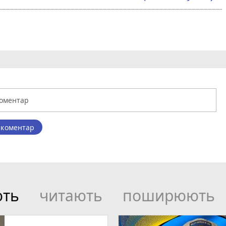
 коментар
ють
читають
поширюють