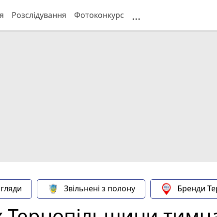
...
я
Розслідування
Фотоконкурс
гляди
Звільнені з полону
Бренди Те
х Тернопільщини тимч