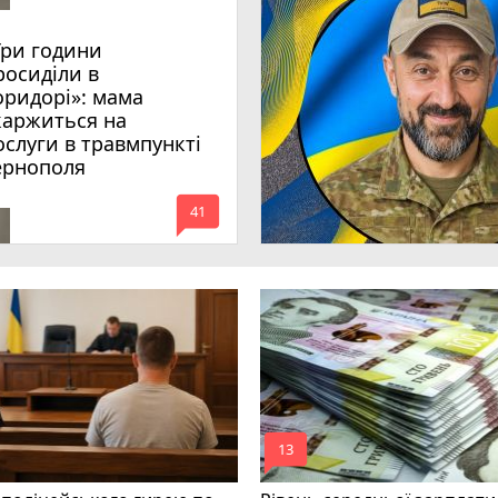
Три години
росиділи в
оридорі»: мама
каржиться на
ослуги в травмпункті
ернополя
mode_comment
41
mode_comment
13