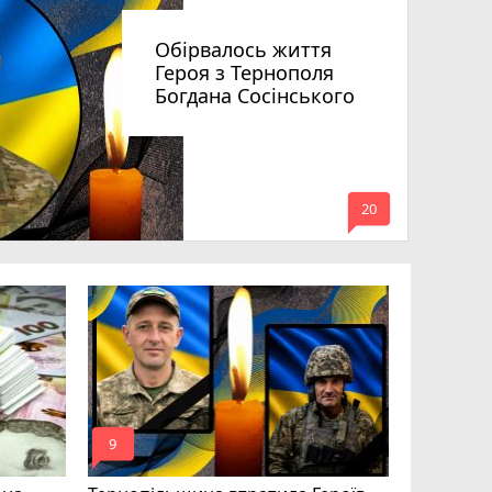
Обірвалось життя
Героя з Тернополя
Богдана Сосінського
mode_comment
20
Підтверд
Великобе
Дмитра Б
mode_comment
mode_comment
9
17