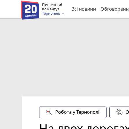
Пишеш ти!
Всі новини
Обговоренн
Коментує
Тернопіль
Робота у Тернополі!
О
На двох дорога