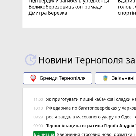
Підтвердили загибель уродженця
Вдарив
Великоберезовицької громади
голові.
Дмитра Березка
спорті
Новини Тернополя за
Бренди Тернопілля
Звільнені
Як приготувати пишні кабачкові оладки на
11:00
РФ вдарила по багатоповерхівках у Харков
10:10
росія завдала масованого удару по Одесі,
09:29
Тернопільщина втратила Героїв Андрія
09:00
Від читача
Звернення стосовно нової розмітки і