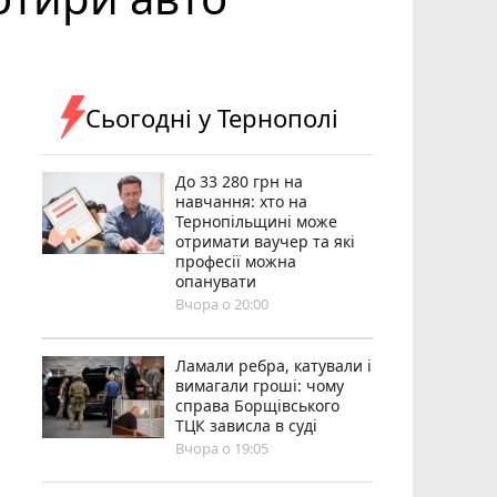
Сьогодні у Тернополі
До 33 280 грн на
навчання: хто на
Тернопільщині може
отримати ваучер та які
професії можна
опанувати
Вчора о 20:00
Ламали ребра, катували і
вимагали гроші: чому
справа Борщівського
ТЦК зависла в суді
Вчора о 19:05