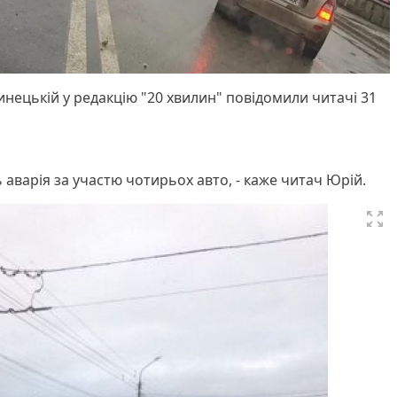
инецькій у редакцію "20 хвилин" повідомили читачі 31
 аварія за участю чотирьох авто, - каже читач Юрій.
