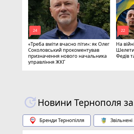
ишкевич
mode_comment
mode_comment
24
22
«Треба вміти вчасно піти»: як Олег
На війн
Соколовський прокоментував
Шелети
призначення нового начальника
Федів 
управління ЖКГ
Новини Тернополя за
Бренди Тернопілля
Звільнені