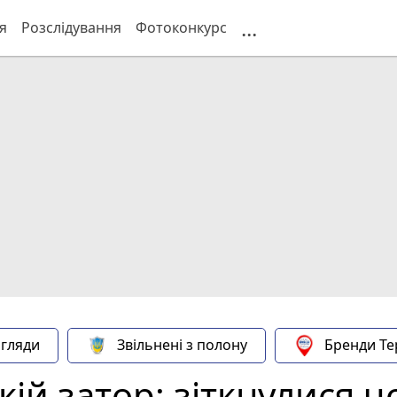
...
я
Розслідування
Фотоконкурс
гляди
Звільнені з полону
Бренди Те
ій затор: зіткнулися ч