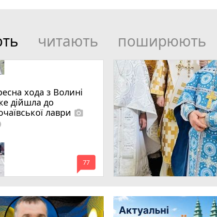
ють
читають
поширюють
ресна хода з Волині
же дійшла до
очаївської лаври
photo_camera
lled
mode_comment
77