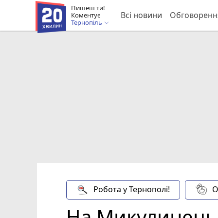
Пишеш ти!
Всі новини
Обговоренн
Коментує
Тернопіль
Робота у Тернополі!
О
На Микулинецьк