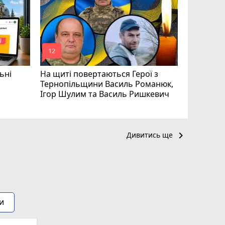
призначе
управлін
mode_comment
mode_comment
12
24
ьні
На щиті повертаються Герої з
Тернопільщини Василь Романюк,
Ігор Шулим та Василь Ришкевич
keyboard_arrow_right
Дивитись ще
и