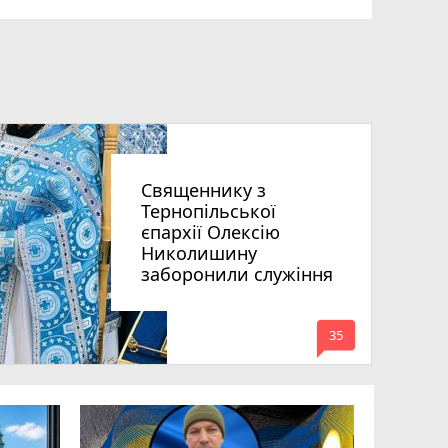
Священнику з
Тернопільської
єпархії Олексію
Николишину
заборонили служіння
mode_comment
35
«Треба вм
Соколовс