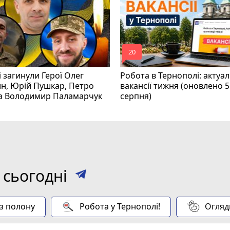
mode_comment
20
і загинули Герої Олег
Робота в Тернополі: актуал
н, Юрій Пушкар, Петро
вакансії тижня (оновлено 5
та Володимир Паламарчук
серпня)
 сьогодні
 з полону
Робота у Тернополі!
Огляд