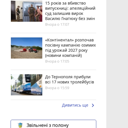
15 років за вбивство
випускниці: апеляційний
суд залишив вирок
Василю Гнатюку без змін
Вчора о 17:07
«Контінентал» розпочав
посівну кампанію озимих
під урожай 2027 року
(новини компаній)
Вчора о 17:05
До Тернополя прибули
всі 17 нових тролейбусів
Вчора о 15:59
keyboard_arrow_right
Дивитись ще
Звільнені з полону