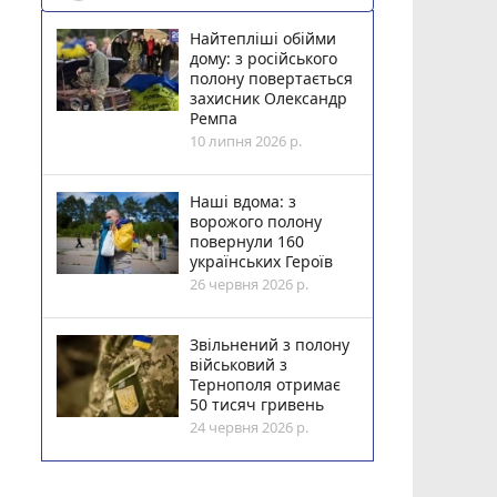
Найтепліші обійми
дому: з російського
полону повертається
захисник Олександр
Ремпа
10 липня 2026 р.
Наші вдома: з
ворожого полону
повернули 160
українських Героїв
26 червня 2026 р.
Звільнений з полону
військовий з
Тернополя отримає
50 тисяч гривень
24 червня 2026 р.