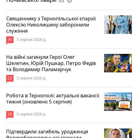
photo_camera
play_circle_filled
Священнику з Тернопільської єпархії
Олексію Николишину заборонили
служіння
36
5 серпня 2026 р.
На війні загинули Герої Олег
Шелетин, Юрій Пушкар, Петро Федів
та Володимир Паламарчук
23
5 серпня 2026 р.
Робота в Тернополі: актуальні вакансії
тижня (оновлено 5 серпня)
20
5 серпня 2026 р.
Підтвердили загибель уродженця
Великоберезовицької громади