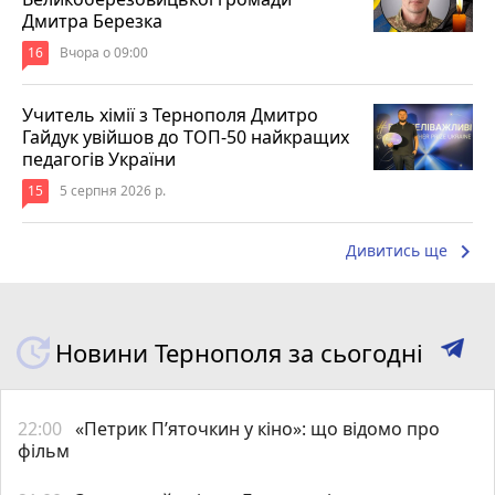
Дмитра Березка
16
Вчора о 09:00
Учитель хімії з Тернополя Дмитро
Гайдук увійшов до ТОП-50 найкращих
педагогів України
15
5 серпня 2026 р.
keyboard_arrow_right
Дивитись ще
Новини Тернополя за сьогодні
22:00
«Петрик П’яточкин у кіно»: що відомо про
фільм