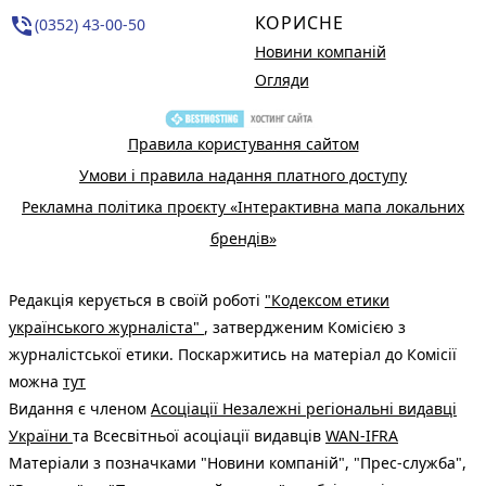
КОРИСНЕ
phone_in_talk
(0352) 43-00-50
Новини компаній
Огляди
Правила користування сайтом
Умови і правила надання платного доступу
Рекламна політика проєкту «Інтерактивна мапа локальних
брендів»
Редакція керується в своїй роботі
"Кодексом етики
українського журналіста"
, затвердженим Комісією з
журналістської етики. Поскаржитись на матеріал до Комісії
можна
тут
Видання є членом
Асоціації Незалежні регіональні видавці
України
та Всесвітньої асоціації видавців
WAN-IFRA
Матеріали з позначками "Новини компаній", "Прес-служба",