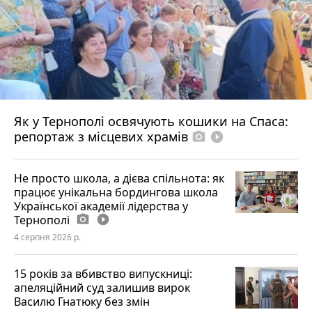
Як у Тернополі освячують кошики на Спаса:
репортаж з місцевих храмів
photo_camera
play_circle_filled
Не просто школа, а дієва спільнота: як
працює унікальна бордингова школа
Української академії лідерства у
Тернополі
photo_camera
play_circle_filled
4 серпня 2026 р.
15 років за вбивство випускниці:
апеляційний суд залишив вирок
Василю Гнатюку без змін