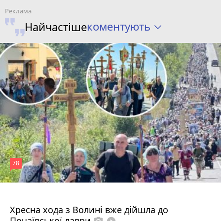
коментують
Найчастіше
78
4 серпня 2026 р.
Хресна хода з Волині вже дійшла до
Почаївської лаври