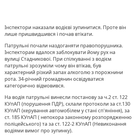
Інспектори наказали водієві зупинитися. Проте він
лише пришвидшився і почав втікати.
Патрульні почали наздоганяти правопорушника.
Інспекторам вдалося заблокувати йому рух на
вулиці Стадникової. При спілкуванні з водієм
патрульні зрозуміли чому він втікав, був
характерний різкий запах алкоголю з порожнини
рота. 34-річний громадянин освідуватися
категорично відмовився.
На водія патрульні винесли постанову за ч.2 ст. 122
КУпАП (порушення ПДР), склали протоколи за ст.130
КУпАП (керування автомобілем у стані сп'яніння), за
ст. 185 КУпАП ( непокора законному розпорядженню
поліцейського) та за ст. 122-2 КУпАП (Невиконання
водіями вимог про зупинку).