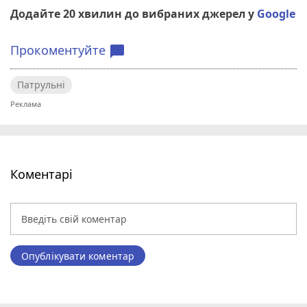
Додайте 20 хвилин до вибраних джерел у
Google
Прокоментуйте
chat_bubble
Патрульні
Коментарі
Опублікувати коментар