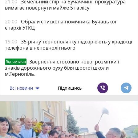
21:00
Земельний спір на Бучаччині: прокуратура
вимагає повернути майже 5 га лісу
20:00
Обрали єпископа-помічника Бучацької
єпархії УГКЦ
19:00
35-річну тернополянку підозрюють у крадіжці
телефона в неповнолітнього
Звернення стосовно нової розмітки і
Від читача
знаків дорожнього руху біля шостої школи
м.Тернопіль.
Всі новини
Підпишись