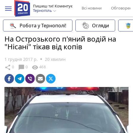
Пишеш ти! Коментує
Всі новини
Обговорен
Тернопіль
Робота у Тернополі!
Огляди
На Острозького п'яний водій на
"Нісані" тікав від копів
1 грудня 2017 р.
20 хвилин
chat_bubble
share
visibility
0
0
468