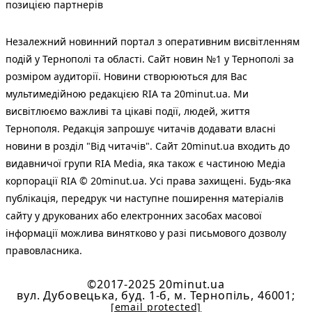
позицією партнерів
Незалежний новинний портал з оперативним висвітленням
подій у Тернополі та області. Сайт новин №1 у Тернополі за
розміром аудиторії. Новини створюються для Вас
мультимедійною редакцією RIA та 20minut.ua. Ми
висвітлюємо важливі та цікаві події, людей, життя
Тернополя. Редакція запрошує читачів додавати власні
новини в розділ "Від читачів". Сайт 20minut.ua входить до
видавничої групи RIA Media, яка також є частиною Медіа
корпорації RIA © 20minut.ua. Усі права захищені. Будь-яка
публiкацiя, передрук чи наступне поширення матеріалів
сайту у друкованих або електронних засобах масової
інформації можлива винятково у разі письмового дозволу
правовласника.
©2017-2025 20minut.ua
вул. Дубовецька, буд. 1-б, м. Тернопіль, 46001;
[email protected]