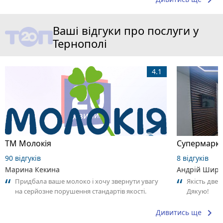
keyboard_arrow_right
Ваші відгуки про послуги у
Тернополі
4.1
ТМ Молокія
Супермарке
90 відгуків
8 відгуків
Марина Кекина
Андрій Широ
Придбала ваше молоко і хочу звернути увагу
Якість двер
на серйозне порушення стандартів якості.
Дякую!
Продукт має стійкий неприємний запах...
keyboard_arrow_right
Дивитись ще