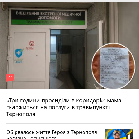
27
«Три години просиділи в коридорі»: мама
9 годин тому
скаржиться на послуги в травмпункті
Тернополя
Обірвалось життя Героя з Тернополя
Богдана Сосінського