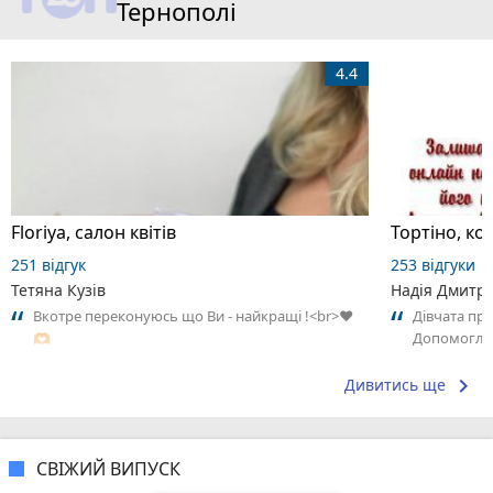
Тернополі
4.4
Floriya, салон квітів
Тортіно, к
251 відгук
253 відгуки
Тетяна Кузів
Надія Дмитрі
Вкотре переконуюсь що Ви - найкращі !<br>♥️
Дівчата пр
🫶🏻
Допомогли в
перемотати 
keyboard_arrow_right
Дивитись ще
СВІЖИЙ ВИПУСК