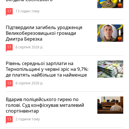
17
13 годин тому
Підтвердили загибель уродженця
Великоберезовицької громади
Дмитра Березка
17
6 серпня 2026 р.
Рівень середньої зарплати на
Тернопільщині у червні зріс на 9,7%:
де платять найбільше та найменше
13
6 серпня 2026 р.
Вдарив поліцейського гирею по
голові. Суд конфіскував металевий
спортінвентар
13
2 години тому