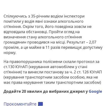
Спілкуючись з 35-річним водієм інспектори
помітили у водія явні ознаки алкогольного
сп’яніння. Окрім того, його поведінка зовсім не
відповідала обстановці. Пройти огляд на
визначення стану алкогольного сп’яніння
громадянин проводився на місці. Результат – 2,07
проміле, а це майже в 11 разів перевищує допустиму
норму.
На правопорушника полісмени склали протокол за
ст.130 КУпАП (керування автомобілем у стані
сп’яніння) та винесли постанову за ч. 2 ст. 126 КУпАП
(керування транспортним засобом особою, яка не
має права керування таким транспортним засобом)
Додайте 20 хвилин до вибраних джерел у
Google
Прокоментуйте
chat_bubble