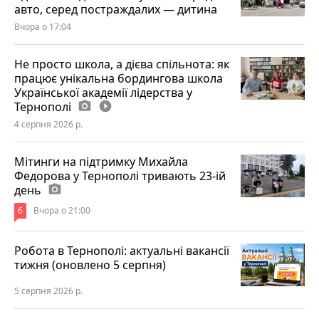
авто, серед постраждалих — дитина
Вчора о 17:04
Не просто школа, а дієва спільнота: як
працює унікальна бордингова школа
Української академії лідерства у
Тернополі
photo_camera
play_circle_filled
4 серпня 2026 р.
Мітинги на підтримку Михайла
Федорова у Тернополі тривають 23-ій
день
photo_camera
6
Вчора о 21:00
Робота в Тернополі: актуальні вакансії
тижня (оновлено 5 серпня)
5 серпня 2026 р.