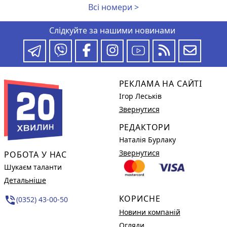
Всі номери >
Слідкуйте за нашими новинами
РЕКЛАМА НА САЙТІ
Ігор Леськів
Звернутися
РЕДАКТОРИ
Наталія Бурлаку
Звернутися
РОБОТА У НАС
Шукаєм таланти
Детальніше
КОРИСНЕ
phone_in_talk
(0352) 43-00-50
Новини компаній
Огляди