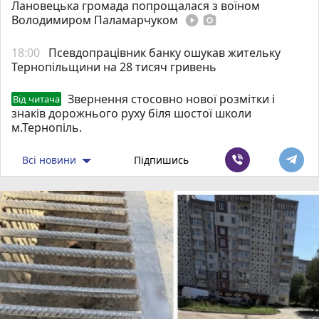
Лановецька громада попрощалася з воїном
Володимиром Паламарчуком
play_circle_filled
photo_camera
18:00
Псевдопрацівник банку ошукав жительку
Тернопільщини на 28 тисяч гривень
Звернення стосовно нової розмітки і
Від читача
знаків дорожнього руху біля шостої школи
м.Тернопіль.
Всі новини
Підпишись