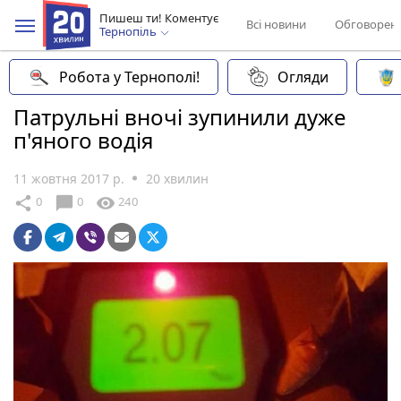
Пишеш ти! Коментує
Всі новини
Обговорен
Тернопіль
Робота у Тернополі!
Огляди
Патрульні вночі зупинили дуже
п'яного водія
11 жовтня 2017 р.
20 хвилин
chat_bubble
share
visibility
0
0
240