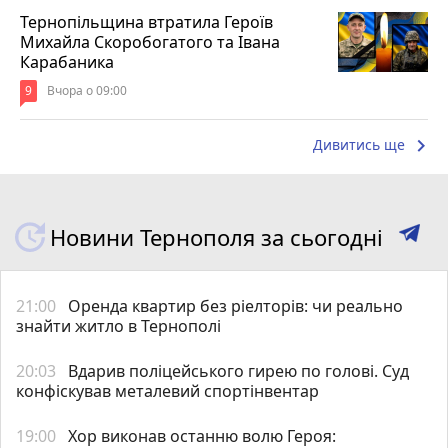
Тернопільщина втратила Героїв
Михайла Скоробогатого та Івана
Карабаника
9
Вчора о 09:00
keyboard_arrow_right
Дивитись ще
Новини Тернополя за сьогодні
21:00
Оренда квартир без ріелторів: чи реально
знайти житло в Тернополі
20:03
Вдарив поліцейського гирею по голові. Суд
конфіскував металевий спортінвентар
19:00
Хор виконав останню волю Героя: