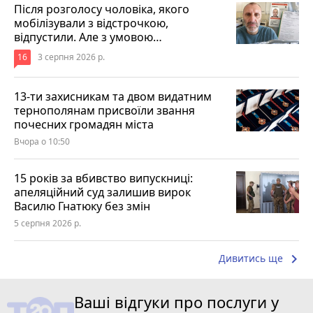
Після розголосу чоловіка, якого
мобілізували з відстрочкою,
відпустили. Але з умовою…
16
3 серпня 2026 р.
13-ти захисникам та двом видатним
тернополянам присвоїли звання
почесних громадян міста
Вчора о 10:50
15 років за вбивство випускниці:
апеляційний суд залишив вирок
Василю Гнатюку без змін
5 серпня 2026 р.
keyboard_arrow_right
Дивитись ще
Ваші відгуки про послуги у