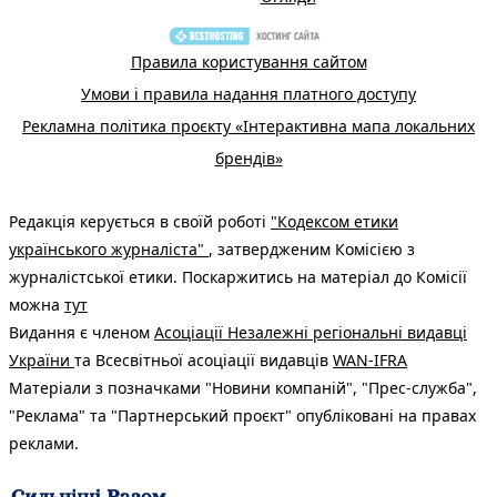
Правила користування сайтом
Умови і правила надання платного доступу
Рекламна політика проєкту «Інтерактивна мапа локальних
брендів»
Редакція керується в своїй роботі
"Кодексом етики
українського журналіста"
, затвердженим Комісією з
журналістської етики. Поскаржитись на матеріал до Комісії
можна
тут
Видання є членом
Асоціації Незалежні регіональні видавці
України
та Всесвітньої асоціації видавців
WAN-IFRA
Матеріали з позначками "Новини компаній", "Прес-служба",
"Реклама" та "Партнерський проєкт" опубліковані на правах
реклами.