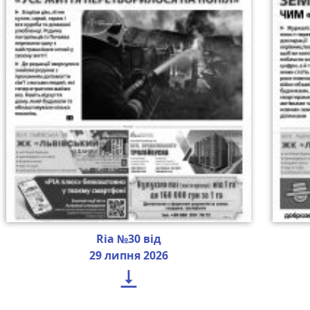
Ria №30 від
29 липня 2026
