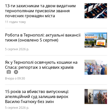
13-ти захисникам та двом видатним
тернополянам присвоїли звання
почесних громадян міста
11 годин тому
Робота в Тернополі: актуальні вакансії
тижня (оновлено 5 серпня)
5 серпня 2026 р.
Як у Тернополі освячують кошики на
Спаса: репортаж з місцевих храмів
photo_camera
play_circle_filled
Вчора о 09:30
15 років за вбивство випускниці:
апеляційний суд залишив вирок
Василю Гнатюку без змін
5 серпня 2026 р.