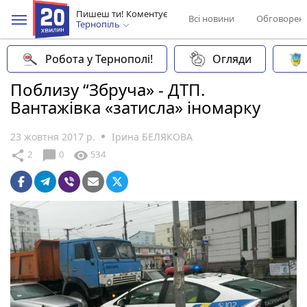
Пишеш ти! Коментує
Всі новини
Обговорен
Тернопіль
Робота у Тернополі!
Огляди
Поблизу “Збруча» - ДТП.
Вантажівка «затисла» іномарку
23 жовтня 2017 р.
Ірина БЕЛЯКОВА
chat_bubble
share
visibility
2
0
534