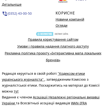
Детальніше
КОРИСНЕ
phone_in_talk
(0352) 43-00-50
Новини компаній
Огляди
Правила користування сайтом
Умови і правила надання платного доступу
Рекламна політика проєкту «Інтерактивна мапа локальних
брендів»
Редакція керується в своїй роботі
"Кодексом етики
українського журналіста"
, затвердженим Комісією з
журналістської етики. Поскаржитись на матеріал до Комісії
можна
тут
Видання є членом
Асоціації Незалежні регіональні видавці
України
та Всесвітньої асоціації видавців
WAN-IFRA