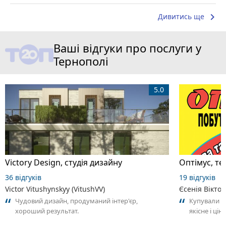
keyboard_arrow_right
Дивитись ще
Ваші відгуки про послуги у
Тернополі
5.0
Victory Design, студія дизайну
Оптімус, те
36 відгуків
19 відгуків
Victor Vitushynskyy (VitushVV)
Єсенія Вікто
Чудовий дизайн, продуманий інтер'єр,
Купували п
хороший результат.
якісне і ці
Дякую. Ре