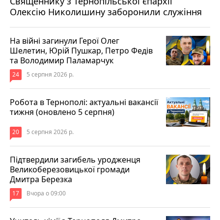
Священнику з Тернопільської єпархії
Олексію Николишину заборонили служіння
На війні загинули Герої Олег
Шелетин, Юрій Пушкар, Петро Федів
та Володимир Паламарчук
24
5 серпня 2026 р.
Робота в Тернополі: актуальні вакансії
тижня (оновлено 5 серпня)
20
5 серпня 2026 р.
Підтвердили загибель уродженця
Великоберезовицької громади
Дмитра Березка
17
Вчора о 09:00