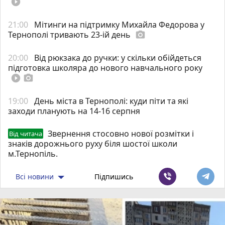
play_circle_filled
21:00
Мітинги на підтримку Михайла Федорова у
Тернополі тривають 23-ій день
photo_camera
20:00
Від рюкзака до ручки: у скільки обійдеться
підготовка школяра до нового навчального року
play_circle_filled
photo_camera
19:00
День міста в Тернополі: куди піти та які
заходи планують на 14-16 серпня
Звернення стосовно нової розмітки і
Від читача
знаків дорожнього руху біля шостої школи
м.Тернопіль.
Всі новини
Підпишись