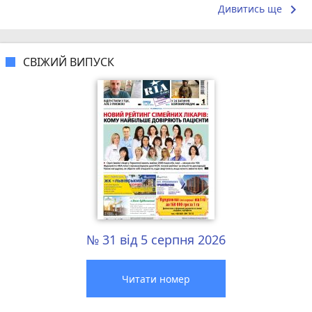
keyboard_arrow_right
Дивитись ще
СВІЖИЙ ВИПУСК
№ 31 від 5 серпня 2026
Читати номер