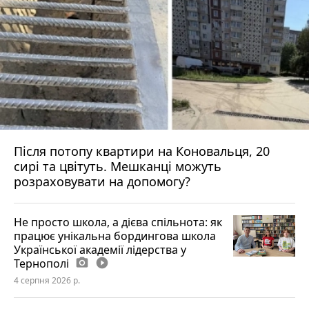
Після потопу квартири на Коновальця, 20
сирі та цвітуть. Мешканці можуть
розраховувати на допомогу?
Не просто школа, а дієва спільнота: як
працює унікальна бордингова школа
Української академії лідерства у
Тернополі
photo_camera
play_circle_filled
4 серпня 2026 р.