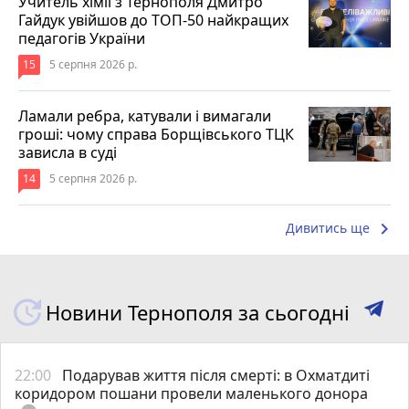
Учитель хімії з Тернополя Дмитро
Гайдук увійшов до ТОП-50 найкращих
педагогів України
15
5 серпня 2026 р.
Ламали ребра, катували і вимагали
гроші: чому справа Борщівського ТЦК
зависла в суді
14
5 серпня 2026 р.
keyboard_arrow_right
Дивитись ще
Новини Тернополя за сьогодні
22:00
Подарував життя після смерті: в Охматдиті
коридором пошани провели маленького донора