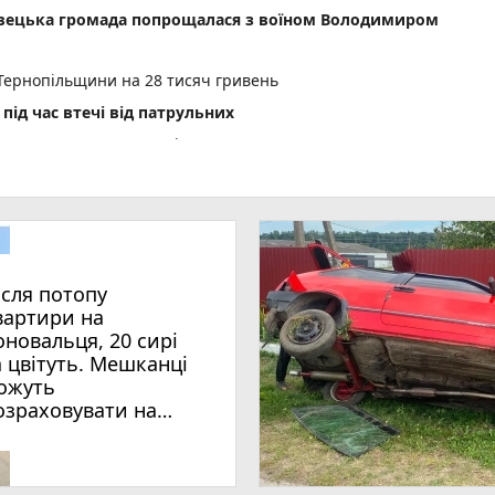
овецька громада попрощалася з воїном Володимиром
Тернопільщини на 28 тисяч гривень
під час втечі від патрульних
ових навчальних закладів продовжили до 20 серпня
пожежі — близько 80 кв. м
ій
20 калорій
 скаржиться на послуги в травмпункті Тернополя
ісля потопу
photo_camera
'ять пожеж
вартири на
оновальця, 20 сирі
а цвітуть. Мешканці
ожуть
озраховувати на
опомогу?