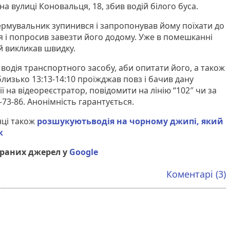
на вулиці Коновальця, 18, збив водій білого буса.
ермувальник зупинився і запропонував йому поїхати до
ся і попросив завезти його додому. Уже в помешканні
ой викликав швидку.
одія транспортного засобу, аби опитати його, а також
близько 13:13-14:10 проїжджав повз і бачив дану
ї на відеореєстратор, повідомити на лінію “102″ чи за
73-86. Анонімність гарантується.
нці також
розшукуютьводія на чорному джипі, який
к
браних джерел у
Google
Коментарі (3)