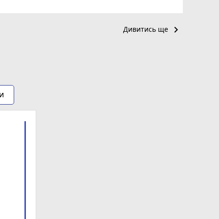
keyboard_arrow_right
Дивитись ще
и