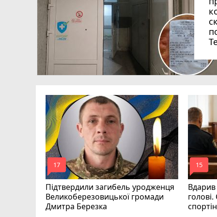
п
к
с
п
Т
 Героїв
а Івана
mode_comment
mode_comment
17
15
Підтвердили загибель уродженця
Вдарив
Великоберезовицької громади
голові.
Дмитра Березка
спорті