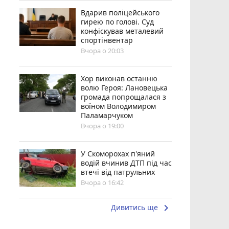
Вдарив поліцейського
гирею по голові. Суд
конфіскував металевий
спортінвентар
Вчора о 20:03
Хор виконав останню
волю Героя: Лановецька
громада попрощалася з
воїном Володимиром
Паламарчуком
Вчора о 19:00
У Скоморохах п'яний
водій вчинив ДТП під час
втечі від патрульних
Вчора о 16:42
keyboard_arrow_right
Дивитись ще