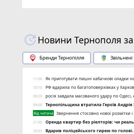
Новини Тернополя за
Бренди Тернопілля
Звільнені
Як приготувати пишні кабачкові оладки на
11:00
РФ вдарила по багатоповерхівках у Харков
10:10
росія завдала масованого удару по Одесі,
09:29
Тернопільщина втратила Героїв Андрія
09:00
Від читача
Звернення стосовно нової розмітки і
Оренда квартир без ріелторів: чи реал
21:00
Вдарив поліцейського гирею по голові.
20:03