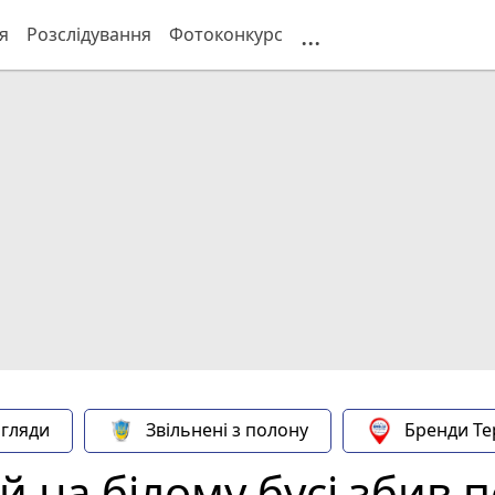
...
я
Розслідування
Фотоконкурс
гляди
Звільнені з полону
Бренди Те
ій на білому бусі збив 