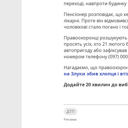
переході, навпроти будинку 
Пенсіонер розповідає, що к
лікарні. Проте він відмовив
чоловікові стало погано і т
Правоохоронці розшукують в
просять усіх, хто 21 лютого 
автопригоду або зафіксував ї
номером телефону (097) 000-
Нагадаємо, що правоохоро
на Злуки збив хлопця і вті
Додайте 20 хвилин до ви
ДТП