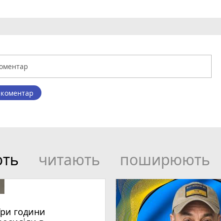
 коментар
ють
читають
поширюють
Три години