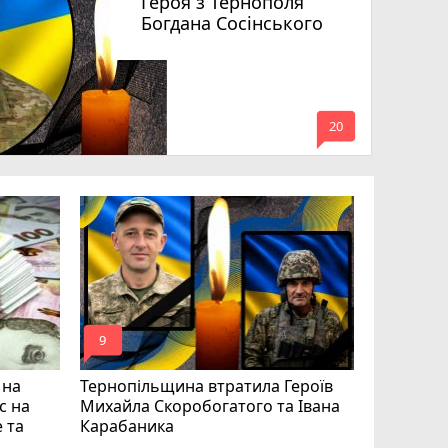
Героя з Тернополя
Богдана Сосінського
mode_comment
20
Підтверд
Великобе
Дмитра Б
mode_comment
mode_comment
9
17
 на
Тернопільщина втратила Героїв
с на
Михайла Скоробогатого та Івана
 та
Карабаника