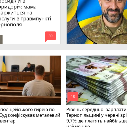
росиділи в
оридорі»: мама
каржиться на
ослуги в травмпункті
ернополя
mode_comment
39
mode_comment
13
 поліцейського гирею по
Рівень середньої зарплати
 Суд конфіскував металевий
Тернопільщині у червні зрі
нвентар
9,7%: де платять найбільше
найменше