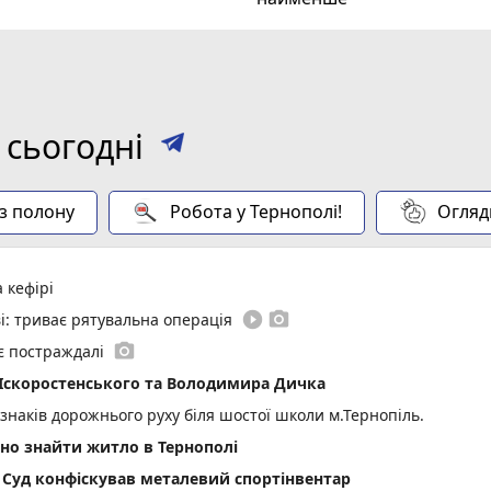
 сьогодні
 з полону
Робота у Тернополі!
Огляд
 кефірі
play_circle_filled
photo_camera
і: триває рятувальна операція
photo_camera
 є постраждалі
 Іскоростенського та Володимира Дичка
 знаків дорожнього руху біля шостої школи м.Тернопіль.
ьно знайти житло в Тернополі
 Суд конфіскував металевий спортінвентар