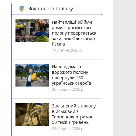
Звільнені з полону
Найтепліші обійми
дому: з російського
полону повертається
захисник Олександр
Ремпа
10 липня 2026 р.
Наші вдома: з
ворожого полону
повернули 160
українських Героїв
26 червня 2026 р.
Звільнений з полону
військовий з
Тернополя отримає
50 тисяч гривень
24 червня 2026 р.