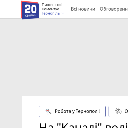
Пишеш ти!
Всі новини
Обговоренн
Коментує
Тернопіль
Робота у Тернополі!
О
На "Канаді" вод