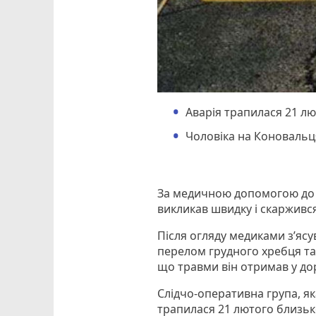
Аварія трапилася 21 лю
Чоловіка на Коновальця
За медичною допомогою до л
викликав швидку і скаржився 
Після огляду медиками з’ясу
перелом грудного хребця та
що травми він отримав у до
Слідчо-оперативна група, як
трапилася 21 лютого близьк