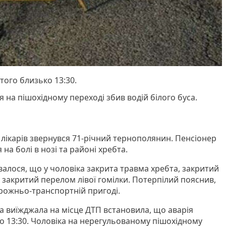
того близько 13:30.
 на пішохідному переході збив водій білого буса.
ікарів звернувся 71-річний тернополянин. Пенсіонер
на болі в нозі та районі хребта.
валося, що у чоловіка закрита травма хребта, закритий
 закритий перелом лівої гомілки. Потерпілий пояснив,
рожньо-транспортній пригоді.
а виїжджала на місце ДТП встановила, що аварія
о 13:30. Чоловіка на нерегульованому пішохідному