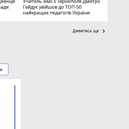
дженця
Учитель хімії з Тернополя Дмитро
мади
Гайдук увійшов до ТОП-50
найкращих педагогів України
keyboard_arrow_right
Дивитись ще
и