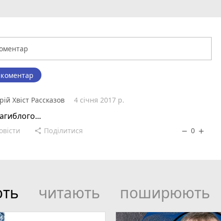
 коментар
рій Хвіст Рассказов
4 січня 2017 р.
агиблого...
овісти
Поділитися
0
share
remove
add
ють
читають
поширюють