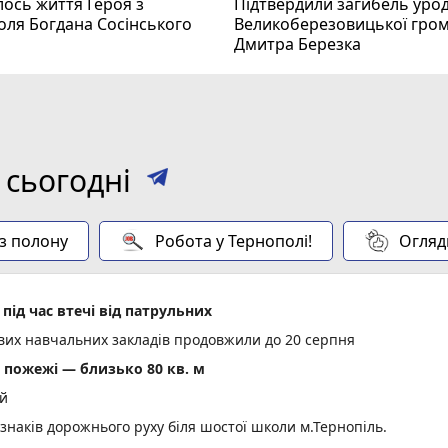
ось життя Героя з
Підтвердили загибель уро
оля Богдана Сосінського
Великоберезовицької гро
Дмитра Березка
 сьогодні
 з полону
Робота у Тернополі!
Огляд
під час втечі від патрульних
ових навчальних закладів продовжили до 20 серпня
пожежі — близько 80 кв. м
ій
 знаків дорожнього руху біля шостої школи м.Тернопіль.