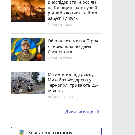
Внаслідок атаки росіян
на Київщині загинули 3-
річний хлопчик та його
бабуся і дідусь
5 годин тому
Обірвалось життя Героя
з Тернополя Богдана
Сосінського
6 годин тому
Мітинги на підтримку
Михайла Федорова у
Тернополі тривають 23-
ій день
Вчора о 21:00
keyboard_arrow_right
Дивитись ще
Звільнені з полону