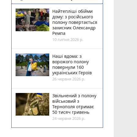
Найтепліші обійми
дому: з російського
полону повертається
захисник Олександр
Ремпа
10 липня 2026 р.
Наші вдома: з
ворожого полону
повернули 160
українських Героїв
26 червня 2026 р.
Звільнений з полону
військовий з
Тернополя отримає
50 тисяч гривень
24 червня 2026 р.