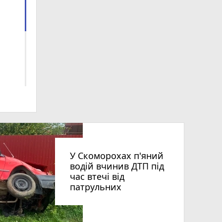
ra
У Скоморохах п'яний
водій вчинив ДТП під
час втечі від
патрульних