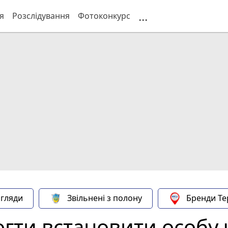
...
я
Розслідування
Фотоконкурс
гляди
Звільнені з полону
Бренди Те
гти встановити особу 