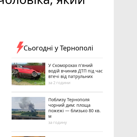
Сьогодні у Тернополі
У Скоморохах п'яний
водій вчинив ДТП під час
втечі від патрульних
за 2 години
Поблизу Тернополя
чорний дим: площа
пожежі — близько 80 кв.
м
за годину