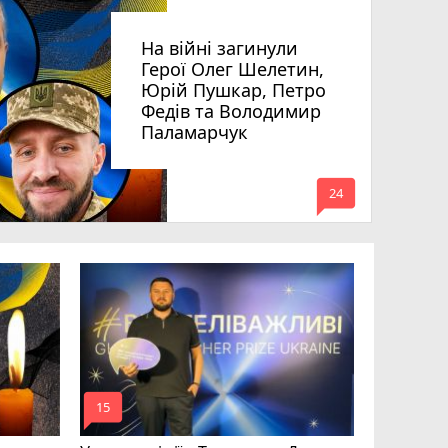
На війні загинули
Герої Олег Шелетин,
Юрій Пушкар, Петро
Федів та Володимир
Паламарчук
mode_comment
24
Робота в 
вакансії 
серпня)
mode_comment
mode_comment
15
20