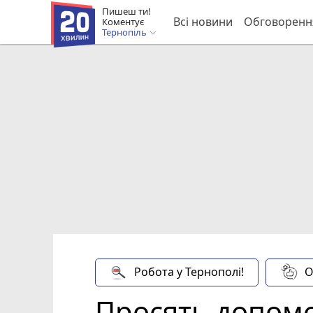
Пишеш ти!
Всі новини
Обговоренн
Коментує
Тернопіль
Робота у Тернополі!
О
Просять допомо