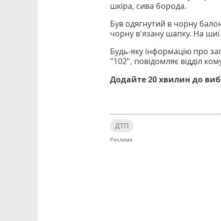
шкіра, сива борода.
Був одягнутий в чорну балон
чорну в'язану шапку. На шиї
Будь-яку інформацію про за
"102", повідомляє відділ ком
Додайте 20 хвилин до ви
ДТП