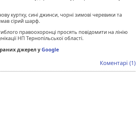
ову куртку, сині джинси, чорні зимові черевики та
 мав сірий шарф.
гиблого правоохоронці просять повідомити на лінію
унікації НП Тернопільської області.
браних джерел у
Google
Коментарі (1)