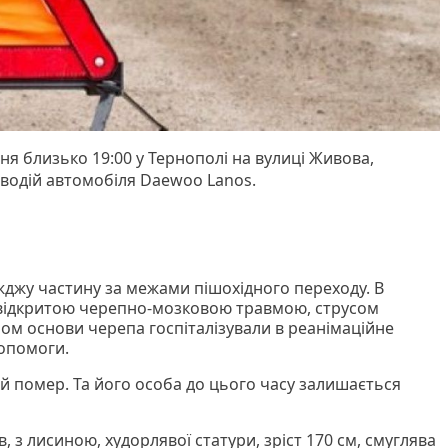
ня близько 19:00 у Тернополі на вулиці Живова,
 водій автомобіля Daewoo Lanos.
джу частину за межами пішохідного переходу. В
з відкритою черепно-мозковою травмою, струсом
ом основи черепа госпіталізували в реанімаційне
допомоги.
ий помер. Та його особа до цього часу залишається
, з лисиною, худорлявої статури, зріст 170 см, смуглява