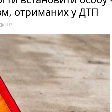
вм, отриманих у ДТП
sibility
1687