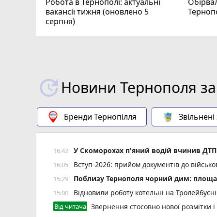
Робота в Тернополі: актуальні
Обірвал
вакансії тижня (оновлено 5
Терноп
серпня)
Новини Тернополя за
Бренди Тернопілля
Звільнені
У Скоморохах п'яний водій вчинив ДТП 
16:42
Вступ-2026: прийом документів до військ
16:05
Поблизу Тернополя чорний дим: площа 
15:29
Відновили роботу котельні на Тролейбусн
15:00
Від читача
Звернення стосовно нової розмітки і