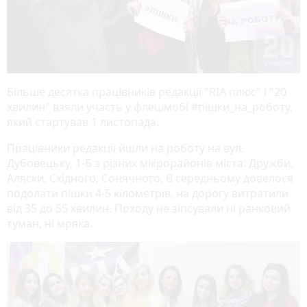
Більше десятка працівників редакції "RIA плюс" і "20
хвилин" взяли участь у флешмобі #пішки_на_роботу,
який стартував 1 листопада.
Працівники редакції йшли на роботу на вул.
Дубовецьку, 1-Б з різних мікрорайонів міста: Дружби,
Аляски, Східного, Сонячного. В середньому довелося
подолати пішки 4-5 кілометрів, на дорогу витратили
від 35 до 55 хвилин. Походу не зіпсували ні ранковий
туман, ні мряка.