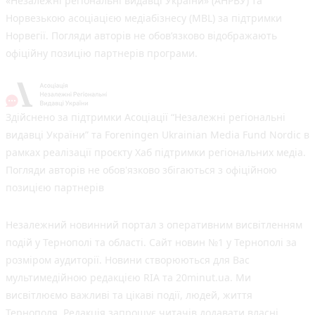
«Незалежні регіональні видавці України» (АНРВУ) та
Норвезькою асоціацією медіабізнесу (MBL) за підтримки
Норвегії. Погляди авторів не обов’язково відображають
офіційну позицію партнерів програми.
Здійснено за підтримки Асоціації “Незалежні регіональні
видавці України” та Foreningen Ukrainian Media Fund Nordic в
рамках реалізації проєкту Хаб підтримки регіональних медіа.
Погляди авторів не обов'язково збігаються з офіційною
позицією партнерів
Незалежний новинний портал з оперативним висвітленням
подій у Тернополі та області. Сайт новин №1 у Тернополі за
розміром аудиторії. Новини створюються для Вас
мультимедійною редакцією RIA та 20minut.ua. Ми
висвітлюємо важливі та цікаві події, людей, життя
Тернополя. Редакція запрошує читачів додавати власні