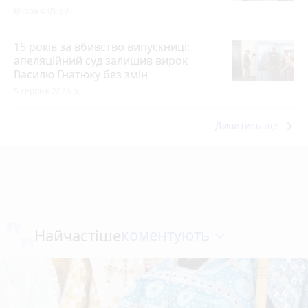
Вчора о 09:30
15 років за вбивство випускниці:
апеляційний суд залишив вирок
Василю Гнатюку без змін
5 серпня 2026 р.
keyboard_arrow_right
Дивитись ще
коментують
Найчастіше