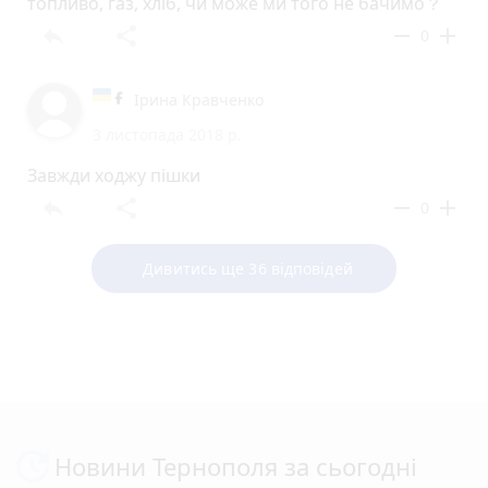
топливо, газ, хліб, чи може ми того не бачимо？
reply
share
remove
add
0
Ірина Кравченко
3 листопада 2018 р.
Завжди ходжу пішки
reply
share
remove
add
0
Дивитись ще 36 відповідей
Новини Тернополя за сьогодні