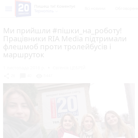
Пишеш ти! Коментує
Всі новини
Обговорен
Тернопіль
Ми прийшли #пішки_на_роботу!
Працівники RIA Media підтримали
флешмоб проти тролейбусів і
маршруток
1 листопада 2018 р.
Євгенія ЦЕБРІЙ
chat_bubble
share
visibility
26
40
5447