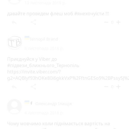
13 листопада 2018 р.
давайте проведем флеш моб #янехочуїсти !!!
reply
share
remove
add
0
Ternopil Brand
6 листопада 2018 р.
Приєднуйся у Viber до
#підвези_ближнього_Тернопіль
https://invite.viber.com/?
g2=AQBlyf93hOKe80i6gkkVxP%2FftnGESo9%2BPssySJ
reply
share
remove
add
0
Олександр Ілащук
4 листопада 2018 р.
Чому мовчимо коли піднімається вартість на