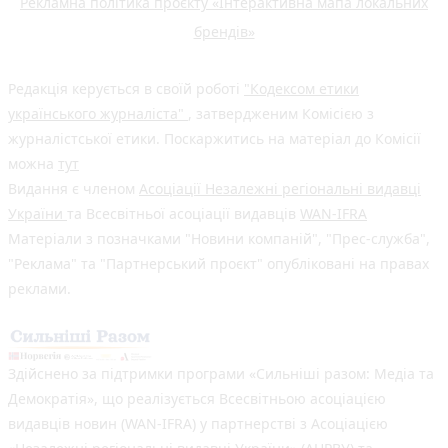
Рекламна політика проєкту «Інтерактивна мапа локальних
брендів»
Редакція керується в своїй роботі
"Кодексом етики
українського журналіста"
, затвердженим Комісією з
журналістської етики. Поскаржитись на матеріал до Комісії
можна
тут
Видання є членом
Асоціації Незалежні регіональні видавці
України
та Всесвітньої асоціації видавців
WAN-IFRA
Матеріали з позначками "Новини компаній", "Прес-служба",
"Реклама" та "Партнерський проєкт" опубліковані на правах
реклами.
Здійснено за підтримки програми «Сильніші разом: Медіа та
Демократія», що реалізується Всесвітньою асоціацією
видавців новин (WAN-IFRA) у партнерстві з Асоціацією