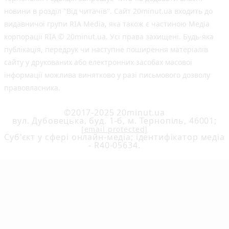
новини в розділ "Від читачів". Сайт 20minut.ua входить до
видавничої групи RIA Media, яка також є частиною Медіа
корпорації RIA © 20minut.ua. Усі права захищені. Будь-яка
публiкацiя, передрук чи наступне поширення матеріалів
сайту у друкованих або електронних засобах масової
інформації можлива винятково у разі письмового дозволу
правовласника.
©2017-2025 20minut.ua
вул. Дубовецька, буд. 1-б, м. Тернопіль, 46001;
[email protected]
Cуб'єкт у сфері онлайн-медіа; ідентифікатор медіа
- R40-05634.