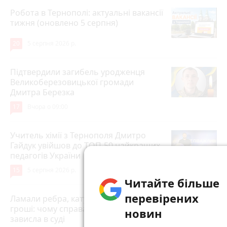
Робота в Тернополі: актуальні вакансії
тижня (оновлено 5 серпня)
20
5 серпня 2026 р.
Підтвердили загибель уродженця
Великоберезовицької громади
Дмитра Березка
17
Вчора о 09:00
Учитель хімії з Тернополя Дмитро
Гайдук увійшов до ТОП-50 найкращих
педагогів України
15
5 серпня 2026 р.
Читайте більше
перевірених
Ламали ребра, катували і вимагали
гроші: чому справа Борщівського ТЦК
новин
зависла в суді