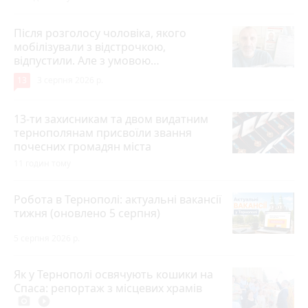
Після розголосу чоловіка, якого
мобілізували з відстрочкою,
відпустили. Але з умовою…
13
3 серпня 2026 р.
13-ти захисникам та двом видатним
тернополянам присвоїли звання
почесних громадян міста
11 годин тому
Робота в Тернополі: актуальні вакансії
тижня (оновлено 5 серпня)
5 серпня 2026 р.
Як у Тернополі освячують кошики на
Спаса: репортаж з місцевих храмів
photo_camera
play_circle_filled