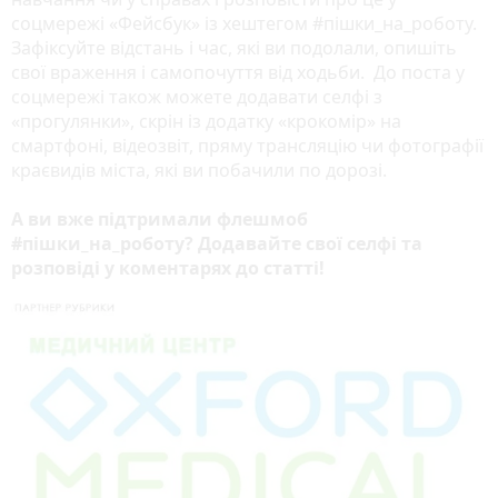
соцмережі «Фейсбук» із хештегом #пішки_на_роботу.
Зафіксуйте відстань і час, які ви подолали, опишіть
свої враження і самопочуття від ходьби. До поста у
соцмережі також можете додавати селфі з
«прогулянки», скрін із додатку «крокомір» на
смартфоні, відеозвіт, пряму трансляцію чи фотографії
краєвидів міста, які ви побачили по дорозі.
А ви вже підтримали флешмоб
#пішки_на_роботу? Додавайте свої селфі та
розповіді у коментарях до статті!