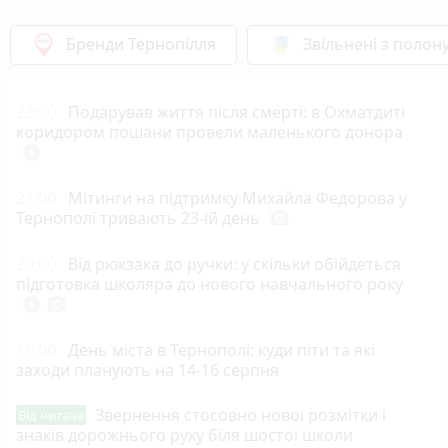
Бренди Тернопілля
Звільнені з полон
22:00
Подарував життя після смерті: в Охматдиті
коридором пошани провели маленького донора
play_circle_filled
21:00
Мітинги на підтримку Михайла Федорова у
Тернополі тривають 23-ій день
photo_camera
20:00
Від рюкзака до ручки: у скільки обійдеться
підготовка школяра до нового навчального року
play_circle_filled
photo_camera
19:00
День міста в Тернополі: куди піти та які
заходи планують на 14-16 серпня
Звернення стосовно нової розмітки і
Від читача
знаків дорожнього руху біля шостої школи