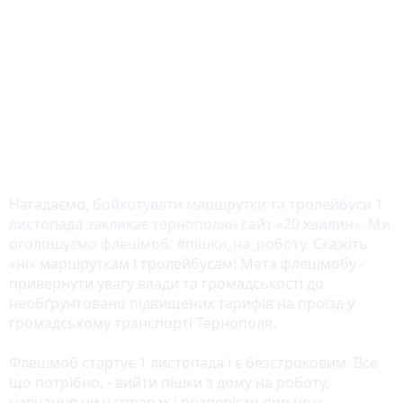
Нагадаємо,
бойкотувати маршрутки та тролейбуси 1
листопада закликає тернополян сайт «20 хвилин». Ми
оголошуємо флешмоб: #пішки_на_роботу.
Скажіть
«ні» маршруткам і тролейбусам! Мета флешмобу -
привернути увагу влади та громадськості до
необґрунтовано підвищених тарифів на проїзд у
громадському транспорті Тернополя.
Флешмоб стартує 1 листопада і є безстроковим. Все
що потрібно, - вийти пішки з дому на роботу,
навчання чи у справах і розповісти про це у