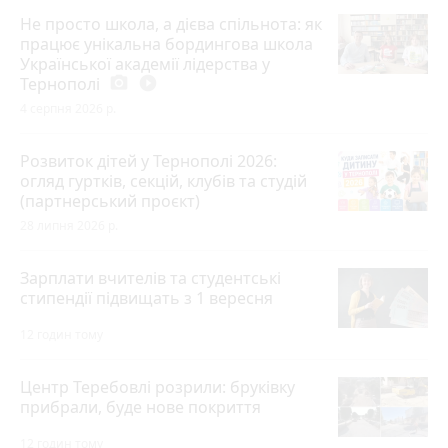
Не просто школа, а дієва спільнота: як
працює унікальна бордингова школа
Української академії лідерства у
Тернополі
photo_camera
play_circle_filled
4 серпня 2026 р.
Розвиток дітей у Тернополі 2026:
огляд гуртків, секцій, клубів та студій
(партнерський проєкт)
28 липня 2026 р.
Зарплати вчителів та студентські
стипендії підвищать з 1 вересня
12 годин тому
Центр Теребовлі розрили: бруківку
прибрали, буде нове покриття
12 годин тому