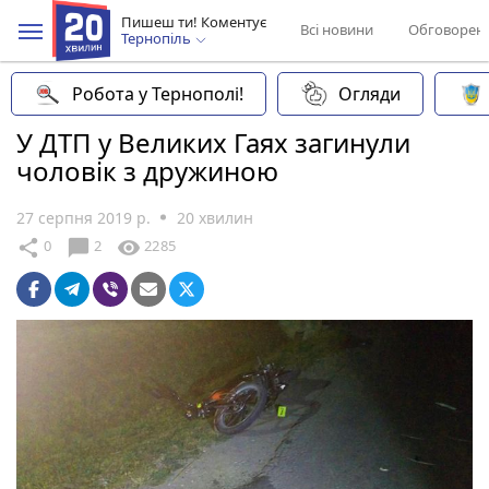
Пишеш ти! Коментує
Всі новини
Обговорен
Тернопіль
Робота у Тернополі!
Огляди
У ДТП у Великих Гаях загинули
чоловік з дружиною
27 серпня 2019 р.
20 хвилин
chat_bubble
share
visibility
0
2
2285