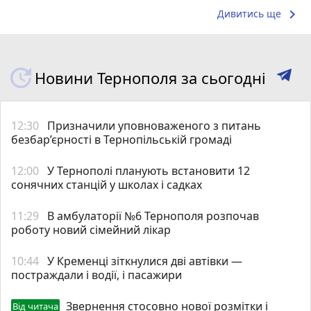
keyboard_arrow_right
Дивитись ще
Новини Тернополя за сьогодні
12:30
Призначили уповноваженого з питань
безбар’єрності в Тернопільській громаді
12:00
У Тернополі планують встановити 12
сонячних станцій у школах і садках
11:29
В амбулаторії №6 Тернополя розпочав
роботу новий сімейний лікар
10:44
У Кременці зіткнулися дві автівки —
постраждали і водії, і пасажири
Звернення стосовно нової розмітки і
Від читача