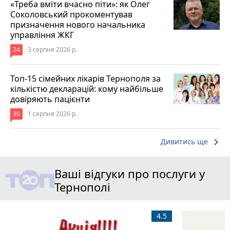
«Треба вміти вчасно піти»: як Олег
Соколовський прокоментував
призначення нового начальника
управління ЖКГ
24
3 серпня 2026 р.
Топ-15 сімейних лікарів Тернополя за
кількістю декларацій: кому найбільше
довіряють пацієнти
30
1 серпня 2026 р.
keyboard_arrow_right
Дивитись ще
Ваші відгуки про послуги у
Тернополі
4.5