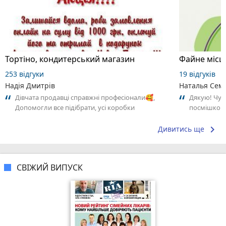
Тортіно, кондитерський магазин
Файне місце
253 відгуки
19 відгуків
Надія Дмитрів
Наталья Сем
Дівчата продавці справжні професіонали🥰,
Дякую! Чудо
Допомогли все підібрати, усі коробки
посмішкою.
перемотати плівкою, (їх було дуже багато).🥴
keyboard_arrow_right
Дивитись ще
СВІЖИЙ ВИПУСК