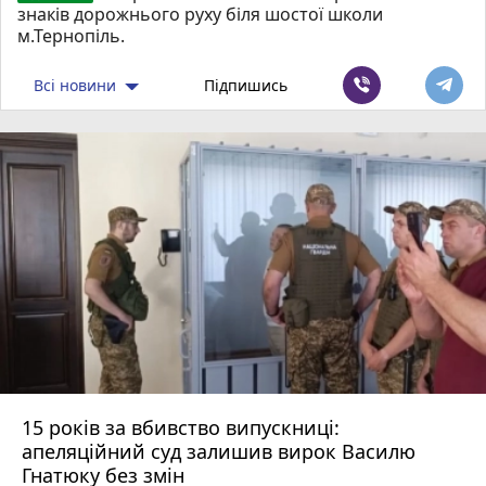
знаків дорожнього руху біля шостої школи
м.Тернопіль.
Всі новини
Підпишись
15 років за вбивство випускниці:
апеляційний суд залишив вирок Василю
Гнатюку без змін