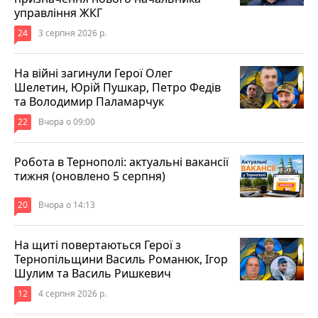
управління ЖКГ
24
3 серпня 2026 р.
На війні загинули Герої Олег
Шелетин, Юрій Пушкар, Петро Федів
та Володимир Паламарчук
22
Вчора о 09:00
Робота в Тернополі: актуальні вакансії
тижня (оновлено 5 серпня)
20
Вчора о 14:13
На щиті повертаються Герої з
Тернопільщини Василь Романюк, Ігор
Шулим та Василь Ришкевич
12
4 серпня 2026 р.