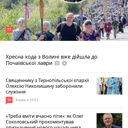
77
4 серпня 2026 р.
Хресна хода з Волині вже дійшла до
Почаївської лаври
photo_camera
play_circle_filled
Священнику з Тернопільської єпархії
Олексію Николишину заборонили
служіння
36
Вчора о 10:53
«Треба вміти вчасно піти»: як Олег
Соколовський прокоментував
призначення нового начальника