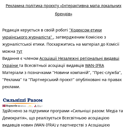
Рекламна політика проєкту «Інтерактивна мапа локальних
брендів»
Редакція керується в своїй роботі
"Кодексом етики
українського журналіста"
, затвердженим Комісією з
журналістської етики. Поскаржитись на матеріал до Комісії
можна
тут
Видання є членом
Асоціації Незалежні регіональні видавці
України
та Всесвітньої асоціації видавців
WAN-IFRA
Матеріали з позначками "Новини компаній", "Прес-служба",
"Реклама" та "Партнерський проєкт" опубліковані на правах
реклами.
Здійснено за підтримки програми «Сильніші разом: Медіа та
Демократія», що реалізується Всесвітньою асоціацією
видавців новин (WAN-IFRA) у партнерстві з Асоціацією