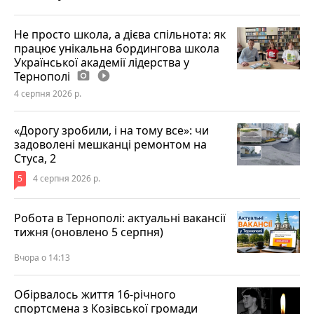
Не просто школа, а дієва спільнота: як
працює унікальна бордингова школа
Української академії лідерства у
Тернополі
photo_camera
play_circle_filled
4 серпня 2026 р.
«Дорогу зробили, і на тому все»: чи
задоволені мешканці ремонтом на
Стуса, 2
5
4 серпня 2026 р.
Робота в Тернополі: актуальні вакансії
тижня (оновлено 5 серпня)
Вчора о 14:13
Обірвалось життя 16-річного
спортсмена з Козівської громади