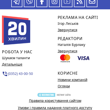
РЕКЛАМА НА САЙТІ
Ігор Леськів
Звернутися
РЕДАКТОРИ
Наталія Бурлаку
Звернутися
РОБОТА У НАС
Шукаєм таланти
Детальніше
КОРИСНЕ
phone_in_talk
(0352) 43-00-50
Новини компаній
Огляди
Правила користування сайтом
Умови і правила надання платного доступу