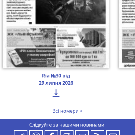
Ria №30 від
29 липня 2026

Всі номери >
Слідкуйте за нашими новинами