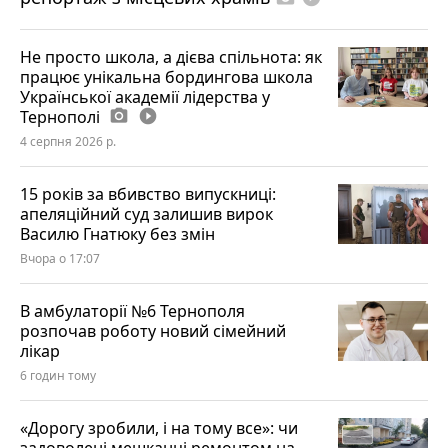
Не просто школа, а дієва спільнота: як
працює унікальна бордингова школа
Української академії лідерства у
Тернополі
photo_camera
play_circle_filled
4 серпня 2026 р.
15 років за вбивство випускниці:
апеляційний суд залишив вирок
Василю Гнатюку без змін
Вчора о 17:07
В амбулаторії №6 Тернополя
розпочав роботу новий сімейний
лікар
6 годин тому
«Дорогу зробили, і на тому все»: чи