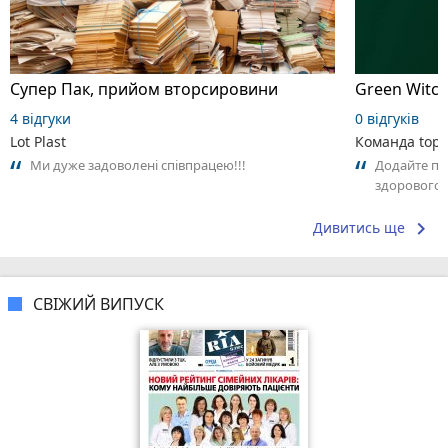
Супер Пак, прийом вторсировини
Green Witch
4 відгуки
0 відгуків
Lot Plast
Команда top2
Ми дуже задоволені співпрацею!!!
Додайте пер
здорового в
що Вам спод
keyboard_arrow_right
Дивитись ще
СВІЖИЙ ВИПУСК