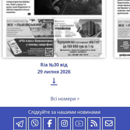
Ria №30 від
29 липня 2026

Всі номери >
Слідкуйте за нашими новинами