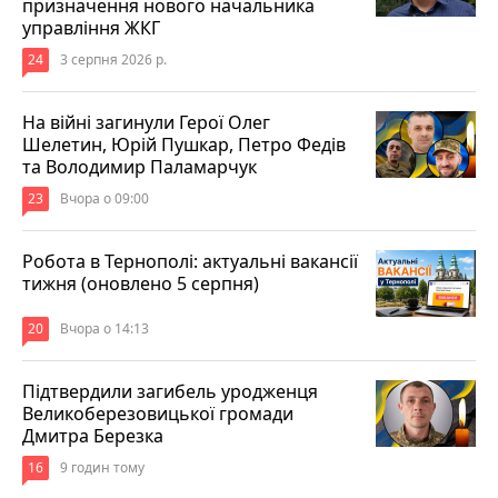
призначення нового начальника
управління ЖКГ
24
3 серпня 2026 р.
На війні загинули Герої Олег
Шелетин, Юрій Пушкар, Петро Федів
та Володимир Паламарчук
23
Вчора о 09:00
Робота в Тернополі: актуальні вакансії
тижня (оновлено 5 серпня)
20
Вчора о 14:13
Підтвердили загибель уродженця
Великоберезовицької громади
Дмитра Березка
16
9 годин тому