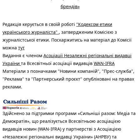
брендів»
Редакція керується в своїй роботі
"Кодексом етики
українського журналіста"
, затвердженим Комісією з
журналістської етики. Поскаржитись на матеріал до Комісії
можна
тут
Видання є членом
Асоціації Незалежні регіональні видавці
України
та Всесвітньої асоціації видавців
WAN-IFRA
Матеріали з позначками "Новини компаній", "Прес-служба",
"Реклама" та "Партнерський проєкт" опубліковані на правах
реклами.
Здійснено за підтримки програми «Сильніші разом: Медіа та
Демократія», що реалізується Всесвітньою асоціацією
видавців новин (WAN-IFRA) у партнерстві з Асоціацією
«Незалежні регіональні видавці України» (АНРВУ) та