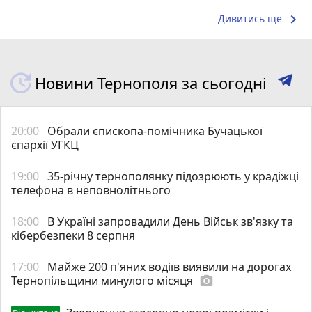
keyboard_arrow_right
Дивитись ще
Новини Тернополя за сьогодні
20:00
Обрали єпископа-помічника Бучацької
єпархії УГКЦ
19:00
35-річну тернополянку підозрюють у крадіжці
телефона в неповнолітнього
18:00
В Україні запровадили День Військ зв'язку та
кібербезпеки 8 серпня
17:00
Майже 200 п'яних водіїв виявили на дорогах
Тернопільщини минулого місяця
photo_camera