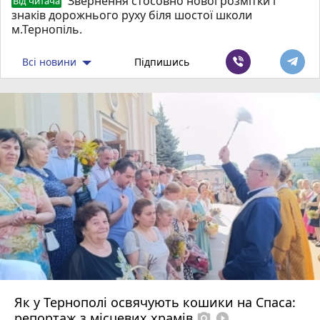
Звернення стосовно нової розмітки і
Від читача
знаків дорожнього руху біля шостої школи
м.Тернопіль.
Всі новини
Підпишись
Як у Тернополі освячують кошики на Спаса:
репортаж з місцевих храмів
photo_camera
play_circle_filled