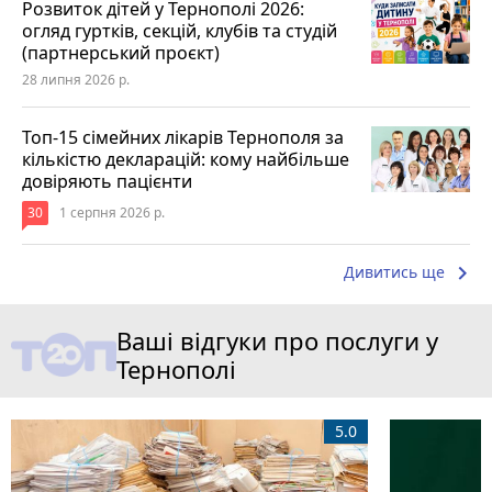
Розвиток дітей у Тернополі 2026:
огляд гуртків, секцій, клубів та студій
(партнерський проєкт)
28 липня 2026 р.
Топ-15 сімейних лікарів Тернополя за
кількістю декларацій: кому найбільше
довіряють пацієнти
30
1 серпня 2026 р.
keyboard_arrow_right
Дивитись ще
Ваші відгуки про послуги у
Тернополі
5.0