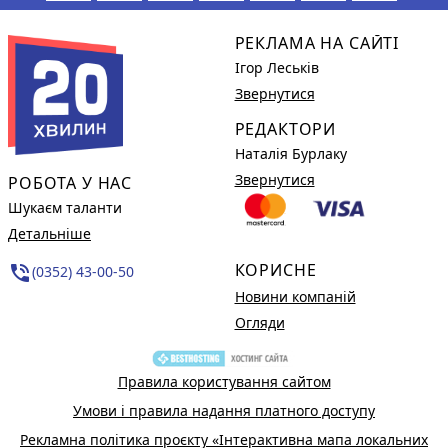
РЕКЛАМА НА САЙТІ
Ігор Леськів
Звернутися
РЕДАКТОРИ
Наталія Бурлаку
Звернутися
РОБОТА У НАС
Шукаєм таланти
Детальніше
КОРИСНЕ
phone_in_talk
(0352) 43-00-50
Новини компаній
Огляди
Правила користування сайтом
Умови і правила надання платного доступу
Рекламна політика проєкту «Інтерактивна мапа локальних