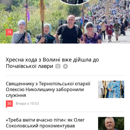
78
4 серпня 2026 р.
Хресна хода з Волині вже дійшла до
Почаївської лаври
photo_camera
play_circle_filled
Священнику з Тернопільської єпархії
Олексію Николишину заборонили
служіння
36
Вчора о 10:53
«Треба вміти вчасно піти»: як Олег
Соколовський прокоментував