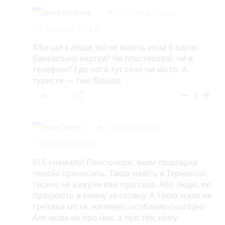
Діана Олійник
Світлана Луцька
reply
13 вересня 2024 р.
Хіба ще є люди, які не мають хоча б однієї
банківської картки? Чи пластикової, чи в
телефоні? І до чого тут село чи місто. А
туристи — тим більше
reply
share
remove
add
0
Teren Teren
Діана Олійник
reply
14 вересня 2024 р.
Є! Є і немало! Пенсіонери, яким поштарка
пенсію приносить. Таких навіть в Тернополі
тисячі, не кажучи вже про села. Або люди, які
працюють в темну за готівку. А таких мало не
третина міста, напевно, особливо сьогодні.
Але мова не про них. а про тих, кому