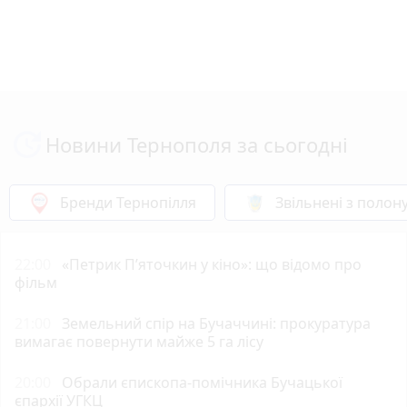
Новини Тернополя за сьогодні
Бренди Тернопілля
Звільнені з полон
22:00
«Петрик П’яточкин у кіно»: що відомо про
фільм
21:00
Земельний спір на Бучаччині: прокуратура
вимагає повернути майже 5 га лісу
20:00
Обрали єпископа-помічника Бучацької
єпархії УГКЦ