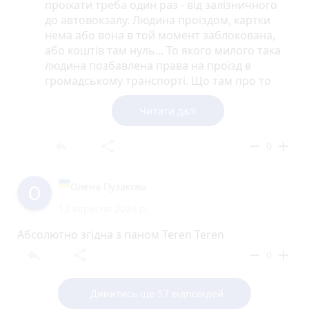
проїхати треба один раз - від залізничного
до автовокзалу. Людина проїздом, картки
нема або вона в той момент заблокована,
або коштів там нуль... То якого милого така
людина позбавлена права на проїзд в
громадському транспорті. Що там про то
Конституція каже і закони?
Читати далі
reply
share
remove
add
0
Олена Пузакова
12 вересня 2024 р.
Абсолютно згідна з паном Teren Teren
reply
share
remove
add
0
Дивитись ще 57 відповідей