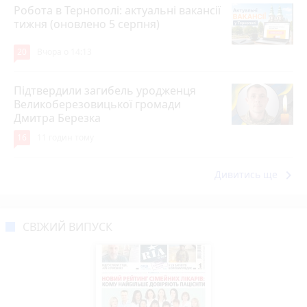
Робота в Тернополі: актуальні вакансії
тижня (оновлено 5 серпня)
20
Вчора о 14:13
Підтвердили загибель уродженця
Великоберезовицької громади
Дмитра Березка
16
11 годин тому
keyboard_arrow_right
Дивитись ще
СВІЖИЙ ВИПУСК