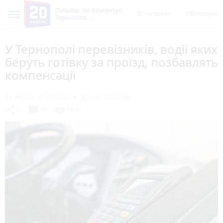
Пишеш ти! Коментує
Всі новини
Обговорен
Тернопіль
У Тернополі перевізників, водії яких
беруть готівку за проїзд, позбавлять
компенсації
11 вересня 2024 р.
Діана Олійник
chat_bubble
share
visibility
0
63
2400