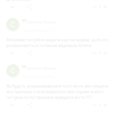
reply
share
remove
add
0
Світлана Луцька
13 вересня 2024 р.
Можливо потрібно видати картки водіям ,щоб хто
розраховується готівкою видавали білети.
reply
share
remove
add
0
Світлана Луцька
13 вересня 2024 р.
Як будуть розраховуватися гості міста або людина
яка приїхала з села вирішити свої справи в місті
чи туристи які приїхали відвідати місто ???
reply
share
remove
add
0