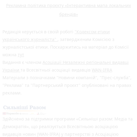
Рекламна політика проєкту «Інтерактивна мапа локальних
брендів»
Редакція керується в своїй роботі
"Кодексом етики
українського журналіста"
, затвердженим Комісією з
журналістської етики. Поскаржитись на матеріал до Комісії
можна
тут
Видання є членом
Асоціації Незалежні регіональні видавці
України
та Всесвітньої асоціації видавців
WAN-IFRA
Матеріали з позначками "Новини компаній", "Прес-служба",
"Реклама" та "Партнерський проєкт" опубліковані на правах
реклами.
Здійснено за підтримки програми «Сильніші разом: Медіа та
Демократія», що реалізується Всесвітньою асоціацією
видавців новин (WAN-IFRA) у партнерстві з Асоціацією