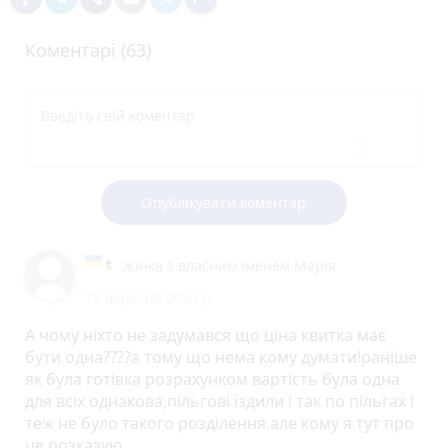
Коментарі (63)
Опублікувати коментар
Жінка з власним іменем Марія
13 вересня 2024 р.
А чому ніхто не задумався що ціна квитка має
бути одна????а тому що нема кому думати!раніше
як була готівка розрахунком вартість була одна
для всіх однакова,пільгові їздили і так по пільгах і
теж не було такого розділення.але кому я тут про
це розказую .