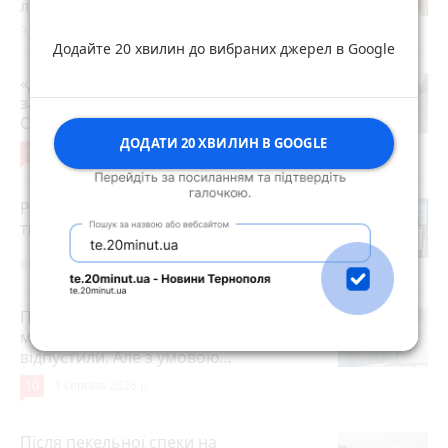
лікар
9 годин тому
Додайте 20 хвилин до вибраних джерел в Google
«Дорогу зробили, і на тому все»: чи
задоволені мешканці ремонтом на
Стуса, 2
ДОДАТИ 20 ХВИЛИН В GOOGLE
5
4 серпня 2026 р.
Робота в Тернополі: актуальні вакансії
тижня (оновлено 5 серпня)
Вчора о 14:13
Після розголосу чоловіка, якого
мобілізували з відстрочкою,
відпустили. Але з умовою…
10
3 серпня 2026 р.
Після пекельної спеки на