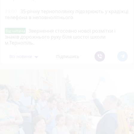
19:00
35-річну тернополянку підозрюють у крадіжці
телефона в неповнолітнього
Звернення стосовно нової розмітки і
Від читача
знаків дорожнього руху біля шостої школи
м.Тернопіль.
Всі новини
Підпишись