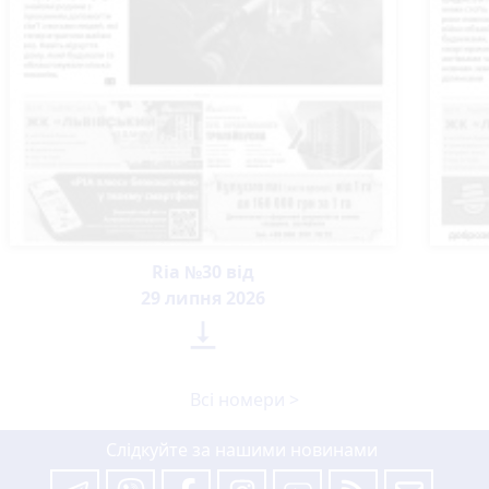
Ria №30 від
29 липня 2026

Всі номери >
Слідкуйте за нашими новинами