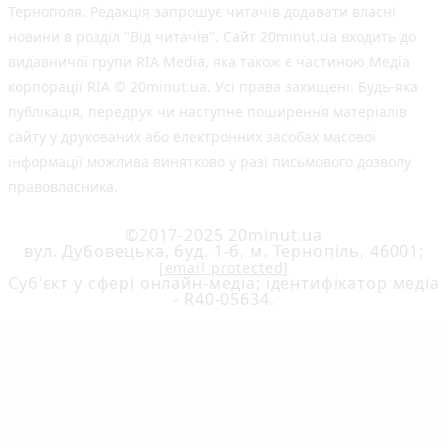
Тернополя. Редакція запрошує читачів додавати власні
новини в розділ "Від читачів". Сайт 20minut.ua входить до
видавничої групи RIA Media, яка також є частиною Медіа
корпорації RIA © 20minut.ua. Усі права захищені. Будь-яка
публiкацiя, передрук чи наступне поширення матеріалів
сайту у друкованих або електронних засобах масової
інформації можлива винятково у разі письмового дозволу
правовласника.
©2017-2025 20minut.ua
вул. Дубовецька, буд. 1-б, м. Тернопіль, 46001;
[email protected]
Cуб'єкт у сфері онлайн-медіа; ідентифікатор медіа
- R40-05634.