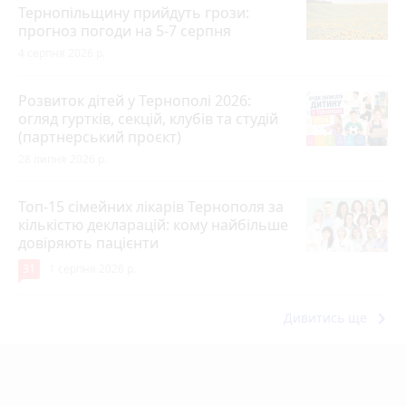
Тернопільщину прийдуть грози:
прогноз погоди на 5-7 серпня
4 серпня 2026 р.
Розвиток дітей у Тернополі 2026:
огляд гуртків, секцій, клубів та студій
(партнерський проєкт)
28 липня 2026 р.
Топ-15 сімейних лікарів Тернополя за
кількістю декларацій: кому найбільше
довіряють пацієнти
31
1 серпня 2026 р.
keyboard_arrow_right
Дивитись ще