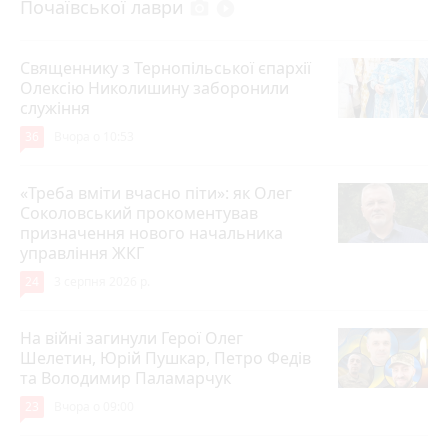
Почаївської лаври
photo_camera
play_circle_filled
Священнику з Тернопільської єпархії
Олексію Николишину заборонили
служіння
36
Вчора о 10:53
«Треба вміти вчасно піти»: як Олег
Соколовський прокоментував
призначення нового начальника
управління ЖКГ
24
3 серпня 2026 р.
На війні загинули Герої Олег
Шелетин, Юрій Пушкар, Петро Федів
та Володимир Паламарчук
23
Вчора о 09:00