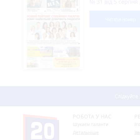
№ 31 від 5 серпня
Читати номер
Слідкуйте
РОБОТА У НАС
Р
Шукаєм таланти
Іг
Детальніше
Зв