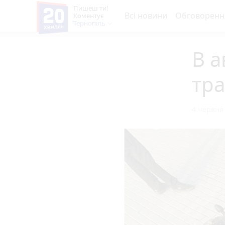
Пишеш ти!
Всі новини
Обговоренн
Коментує
Тернопіль
В а
тра
4 червня 