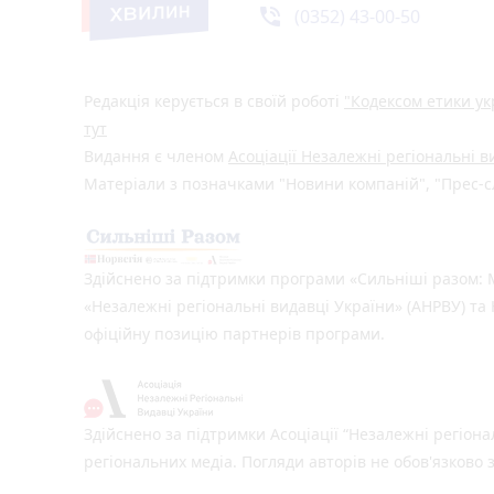
phone_in_talk
(0352) 43-00-50
Редакція керується в своїй роботі
"Кодексом етики ук
тут
Видання є членом
Асоціації Незалежні регіональні 
Матеріали з позначками "Новини компаній", "Прес-сл
Здійснено за підтримки програми «Сильніші разом: М
«Незалежні регіональні видавці України» (АНРВУ) та 
офіційну позицію партнерів програми.
Здійснено за підтримки Асоціації “Незалежні регіона
регіональних медіа. Погляди авторів не обов'язково