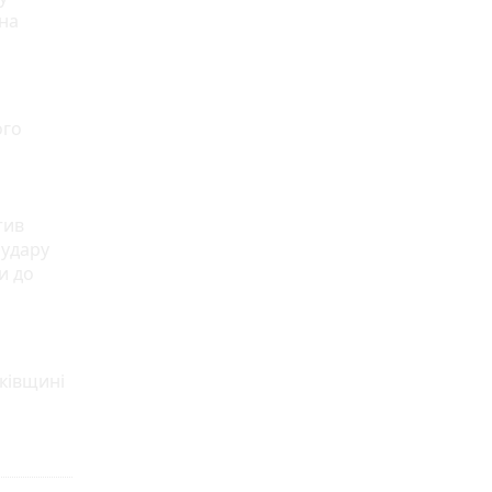
 на
ого
тив
 удару
и до
тківщині