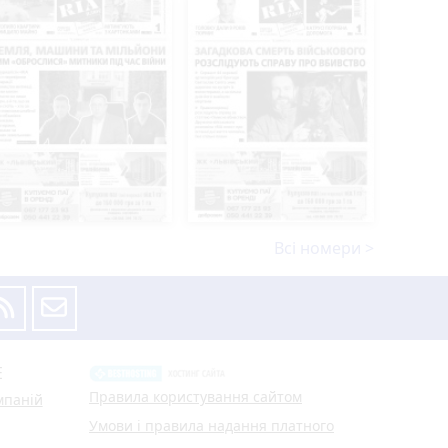
Всі номери >
Е
Правила користування сайтом
мпаній
Умови і правила надання платного