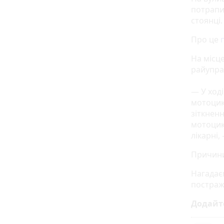
потрапи
стоянці.
Про це
На місц
райуправ
— У ход
мотоцик
зіткненн
мотоцик
лікарні,
Причини
Нагадає
постраж
Додайт