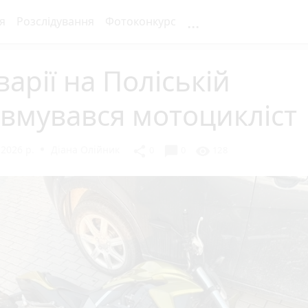
...
я
Розслідування
Фотоконкурс
варії на Поліській
вмувався мотоцикліст
2026 р.
Діана Олійник
chat_bubble
share
visibility
0
0
128