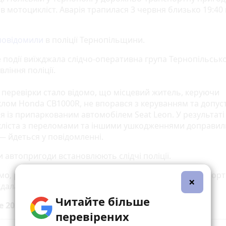
в мотоцикліст. Аварія трапилася 3 червня близько 19:40
повідомили
в поліції Тернопільщини.
е події виїжджала слідчо-оперативна група Тернопільськ
ління поліції.
і перевірки стало відомо, що місцевий житель, керуючи
лом Honda CB1000R, не впорався з керуванням та допус
я із припаркованим автомобілем Seat Leon. У результаті
ліста з переломами та іншими ушкодженнями доправил
 — йдеться у повідомленні.
 автопригоди встановлюють слідчі поліції.
мо, раніше «20 хвилин»
повідомляли
, що в аварії на Чор
×
дала 16-річна дівчина.
Читайте більше
е 20 хвилин до вибраних джерел у
Google
перевірених