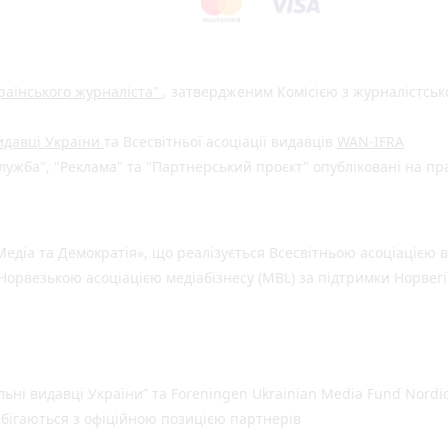
раїнського журналіста"
, затвердженим Комісією з журналістськ
видавці України
та Всесвітньої асоціації видавців
WAN-IFRA
ужба", "Реклама" та "Партнерський проєкт" опубліковані на пр
едіа та Демократія», що реалізується Всесвітньою асоціацією в
Норвезькою асоціацією медіабізнесу (MBL) за підтримки Норвегі
льні видавці України” та Foreningen Ukrainian Media Fund Nordic
 збігаються з офіційною позицією партнерів