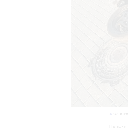
Фото пол
На вули