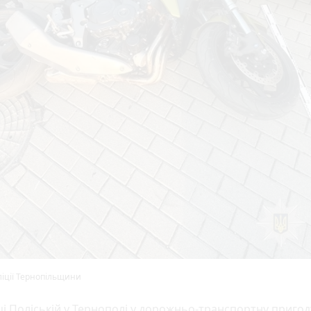
іції Тернопільщини
ці Поліській у Тернополі у дорожньо-транспортну пригод