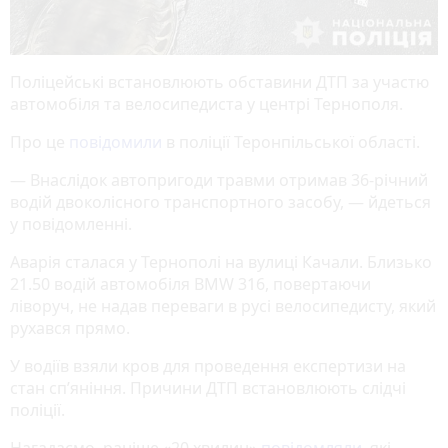
Поліцейські встановлюють обставини ДТП за участю
автомобіля та велосипедиста у центрі Тернополя.
Про це
повідомили
в поліції Теронпільської області.
— Внаслідок автопригоди травми отримав 36-річний
водій двоколісного транспортного засобу, — йдеться
у повідомленні.
Аварія сталася у Тернополі на вулиці Качали. Близько
21.50 водій автомобіля BMW 316, повертаючи
ліворуч, не надав переваги в русі велосипедисту, який
рухався прямо.
У водіїв взяли кров для проведення експертизи на
стан сп’яніння. Причини ДТП встановлюють слідчі
поліції.
Нагадаємо, раніше «20 хвилин»
повідомляли
, які