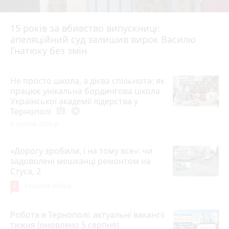
15 років за вбивство випускниці:
апеляційний суд залишив вирок Василю
Гнатюку без змін
Не просто школа, а дієва спільнота: як
працює унікальна бордингова школа
Української академії лідерства у
Тернополі
photo_camera
play_circle_filled
4 серпня 2026 р.
«Дорогу зробили, і на тому все»: чи
задоволені мешканці ремонтом на
Стуса, 2
5
4 серпня 2026 р.
Робота в Тернополі: актуальні вакансії
тижня (оновлено 5 серпня)