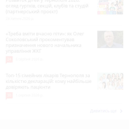
огляд гуртків, секцій, клубів та студій
(партнерський проєкт)
28 липня 2026 р.
«Треба вміти вчасно піти»: як Олег
Соколовський прокоментував
призначення нового начальника
управління ЖКГ
24
3 серпня 2026 р.
Топ-15 сімейних лікарів Тернополя за
кількістю декларацій: кому найбільше
довіряють пацієнти
30
1 серпня 2026 р.
keyboard_arrow_right
Дивитись ще