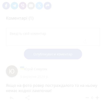
Коментарі (1)
Опублікувати коментар
Юрій Самуляк
5 вересня 2024 р.
Якщо на фото ровер постраждалого то на ньому
немає жодної лампочки!
reply
share
remove
add
0