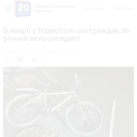
Пишеш ти! Коментує
Всі новини
Обговорен
Тернопіль
В аварії у Тернополі постраждав 36-
річний велосипедист
5 вересня 2024 р.
Діана Олійник
chat_bubble
share
visibility
0
1
411