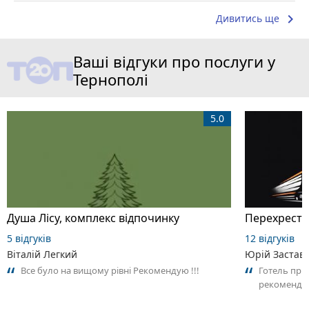
keyboard_arrow_right
Дивитись ще
Ваші відгуки про послуги у
Тернополі
5.0
Душа Лісу, комплекс відпочинку
Перехрестя
5 відгуків
12 відгуків
Віталій Легкий
Юрій Застав
Все було на вищому рівні Рекомендую !!!
Готель приє
рекоменду