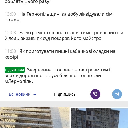
роблять цього разу?
13:00
На Тернопільщині за добу ліквідували сім
пожеж
12:03
Електромонтер впав із шестиметрової висоти
й ледь вижив: як суд покарав його майстра
11:00
Як приготувати пишні кабачкові оладки на
кефірі
Звернення стосовно нової розмітки і
Від читача
знаків дорожнього руху біля шостої школи
м.Тернопіль.
Всі новини
Підпишись