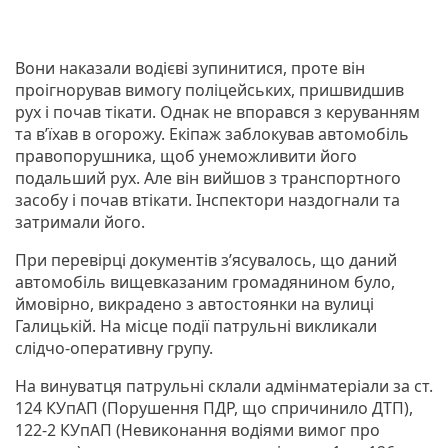
Вони наказали водієві зупинитися, проте він
проігнорував вимогу поліцейських, пришвидшив
рух і почав тікати. Однак не впорався з керуванням
та в’їхав в огорожу. Екіпаж заблокував автомобіль
правопорушника, щоб унеможливити його
подальший рух. Але він вийшов з транспортного
засобу і почав втікати. Інспектори наздогнали та
затримали його.
При перевірці документів з’ясувалось, що даний
автомобіль вищевказаним громадянином було,
ймовірно, викрадено з автостоянки на вулиці
Галицькій. На місце події патрульні викликали
слідчо-оперативну групу.
На винуватця патрульні склали адмінматеріали за ст.
124 КУпАП (Порушення ПДР, що спричинило ДТП),
122-2 КУпАП (Невиконання водіями вимог про