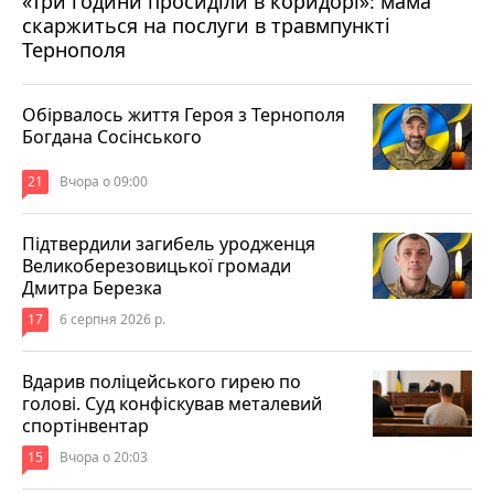
«Три години просиділи в коридорі»: мама
скаржиться на послуги в травмпункті
Тернополя
Обірвалось життя Героя з Тернополя
Богдана Сосінського
21
Вчора о 09:00
Підтвердили загибель уродженця
Великоберезовицької громади
Дмитра Березка
17
6 серпня 2026 р.
Вдарив поліцейського гирею по
голові. Суд конфіскував металевий
спортінвентар
15
Вчора о 20:03