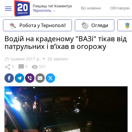
Пишеш ти! Коментує
Всі новини
Обговорен
Тернопіль
Робота у Тернополі!
Огляди
Водій на краденому "ВАЗі" тікав від
патрульних і в’їхав в огорожу
25 травня 2017 р.
20 хвилин
chat_bubble
share
visibility
0
0
525