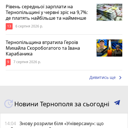
Рівень середньої зарплати на
Тернопільщині у червні зріс на 9,7%:
де платять найбільше та найменше
13
6 серпня 2026 р.
Тернопільщина втратила Героїв
Михайла Скоробогатого та Івана
Карабаника
9
7 серпня 2026 р.
keyboard_arrow_right
Дивитись ще
Новини Тернополя за сьогодні
14:04
Знову розрили біля «Універсаму»: що