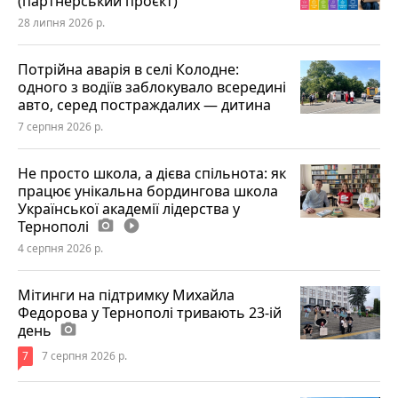
(партнерський проєкт)
28 липня 2026 р.
Потрійна аварія в селі Колодне:
одного з водіїв заблокувало всередині
авто, серед постраждалих — дитина
7 серпня 2026 р.
Не просто школа, а дієва спільнота: як
працює унікальна бордингова школа
Української академії лідерства у
Тернополі
photo_camera
play_circle_filled
4 серпня 2026 р.
Мітинги на підтримку Михайла
Федорова у Тернополі тривають 23-ій
день
photo_camera
7
7 серпня 2026 р.