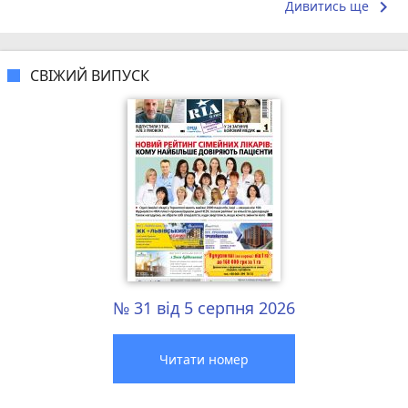
keyboard_arrow_right
Дивитись ще
СВІЖИЙ ВИПУСК
№ 31 від 5 серпня 2026
Читати номер