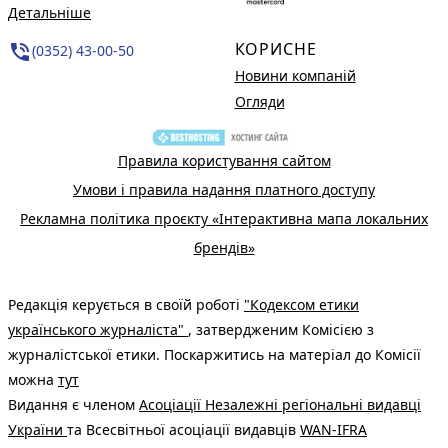
Детальніше
КОРИСНЕ
phone_in_talk
(0352) 43-00-50
Новини компаній
Огляди
Правила користування сайтом
Умови і правила надання платного доступу
Рекламна політика проєкту «Інтерактивна мапа локальних
брендів»
Редакція керується в своїй роботі
"Кодексом етики
українського журналіста"
, затвердженим Комісією з
журналістської етики. Поскаржитись на матеріал до Комісії
можна
тут
Видання є членом
Асоціації Незалежні регіональні видавці
України
та Всесвітньої асоціації видавців
WAN-IFRA