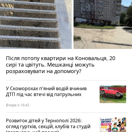
Після потопу квартири на Коновальця, 20
сирі та цвітуть. Мешканці можуть
розраховувати на допомогу?
У Скоморохах п'яний водій вчинив
ДТП під час втечі від патрульних
Вчора о 16:42
Розвиток дітей у Тернополі 2026:
огляд гуртків, секцій, клубів та студій