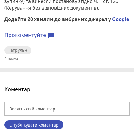
зупинку) та винесли постанову згідно ч. 1 ст. 126
(Керування без відповідних документів).
Додайте 20 хвилин до вибраних джерел у
Google
Прокоментуйте
chat_bubble
Патрульні
Коментарі
Опублікувати коментар