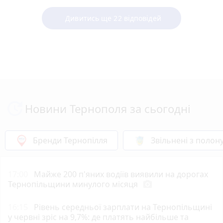
Дивитись ще 22 відповідей
Новини Тернополя за сьогодні
Бренди Тернопілля
Звільнені з полон
17:00
Майже 200 п'яних водіїв виявили на дорогах
Тернопільщини минулого місяця
photo_camera
16:15
Рівень середньої зарплати на Тернопільщині
у червні зріс на 9,7%: де платять найбільше та