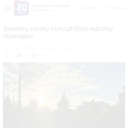
Пишеш ти! Коментує
Всі новини
Обговорен
Тернопіль
Змінять назву кільця біля масиву
«Канада»
27 травня 2026 р.
Діана Олійник
chat_bubble
share
visibility
6
27
1126