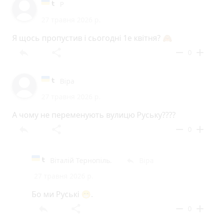
Р
27 травня 2026 р.
Я щось пропустив і сьогодні 1е квітня? 🙈
reply
share
remove
add
0
Віра
27 травня 2026 р.
А чому не переменують вулицю Руську????
reply
share
remove
add
0
Віталій Тернопіль.
Віра
reply
27 травня 2026 р.
Бо ми Руські 😁.
reply
share
remove
add
0