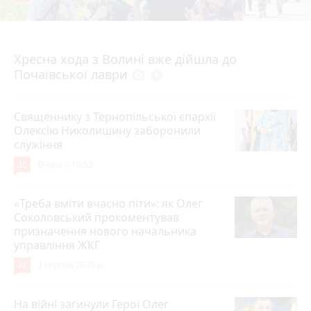
4 серпня 2026 р.
Хресна хода з Волині вже дійшла до
Почаївської лаври
photo_camera
play_circle_filled
Священнику з Тернопільської єпархії
Олексію Николишину заборонили
служіння
36
Вчора о 10:53
«Треба вміти вчасно піти»: як Олег
Соколовський прокоментував
призначення нового начальника
управління ЖКГ
24
3 серпня 2026 р.
На війні загинули Герої Олег