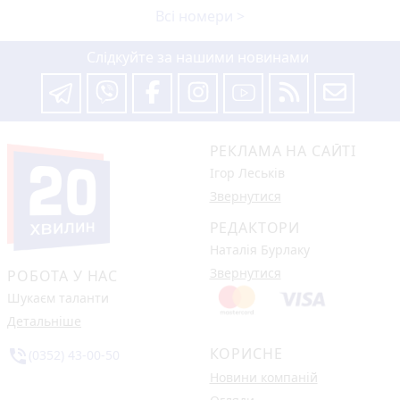
Всі номери >
Слідкуйте за нашими новинами
РЕКЛАМА НА САЙТІ
Ігор Леськів
Звернутися
РЕДАКТОРИ
Наталія Бурлаку
Звернутися
РОБОТА У НАС
Шукаєм таланти
Детальніше
КОРИСНЕ
phone_in_talk
(0352) 43-00-50
Новини компаній