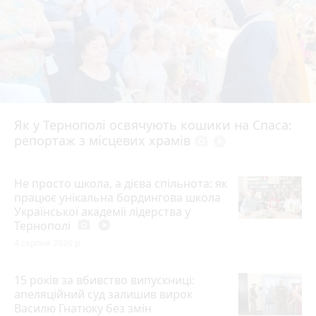
Як у Тернополі освячують кошики на Спаса:
репортаж з місцевих храмів
photo_camera
play_circle_filled
Не просто школа, а дієва спільнота: як
працює унікальна бордингова школа
Української академії лідерства у
Тернополі
photo_camera
play_circle_filled
4 серпня 2026 р.
15 років за вбивство випускниці:
апеляційний суд залишив вирок
Василю Гнатюку без змін