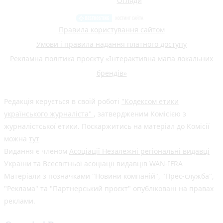
Огляди
Правила користування сайтом
Умови і правила надання платного доступу
Рекламна політика проєкту «Інтерактивна мапа локальних
брендів»
Редакція керується в своїй роботі
"Кодексом етики
українського журналіста"
, затвердженим Комісією з
журналістської етики. Поскаржитись на матеріал до Комісії
можна
тут
Видання є членом
Асоціації Незалежні регіональні видавці
України
та Всесвітньої асоціації видавців
WAN-IFRA
Матеріали з позначками "Новини компаній", "Прес-служба",
"Реклама" та "Партнерський проєкт" опубліковані на правах
реклами.