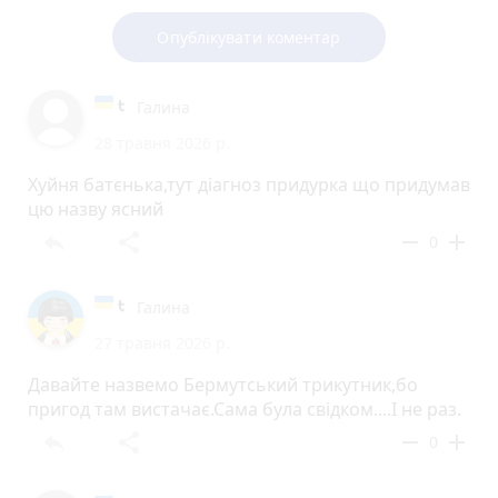
Опублікувати коментар
Галина
28 травня 2026 р.
Хуйня батєнька,тут діагноз придурка що придумав
цю назву ясний
reply
share
remove
add
0
Галина
27 травня 2026 р.
Давайте назвемо Бермутський трикутник,бо
пригод там вистачає.Сама була свідком....І не раз.
reply
share
remove
add
0