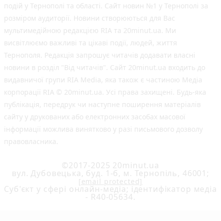
подій у Тернополі та області. Сайт новин №1 у Тернополі за
розміром аудиторії. Новини створюються для Вас
мультимедійною редакцією RIA та 20minut.ua. Ми
висвітлюємо важливі та цікаві події, людей, життя
Тернополя. Редакція запрошує читачів додавати власні
новини в розділ "Від читачів". Сайт 20minut.ua входить до
видавничої групи RIA Media, яка також є частиною Медіа
корпорації RIA © 20minut.ua. Усі права захищені. Будь-яка
публiкацiя, передрук чи наступне поширення матеріалів
сайту у друкованих або електронних засобах масової
інформації можлива винятково у разі письмового дозволу
правовласника.
©2017-2025 20minut.ua
вул. Дубовецька, буд. 1-б, м. Тернопіль, 46001;
[email protected]
Cуб'єкт у сфері онлайн-медіа; ідентифікатор медіа
- R40-05634.