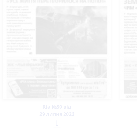
Ria №30 від
29 липня 2026
