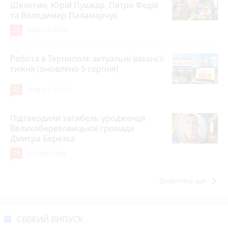
Шелетин, Юрій Пушкар, Петро Федів
та Володимир Паламарчук
23
Вчора о 09:00
Робота в Тернополі: актуальні вакансії
тижня (оновлено 5 серпня)
20
Вчора о 14:13
Підтвердили загибель уродженця
Великоберезовицької громади
Дмитра Березка
15
6 годин тому
keyboard_arrow_right
Дивитись ще
СВІЖИЙ ВИПУСК