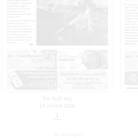
Ria №30 від
29 липня 2026

Всі номери >