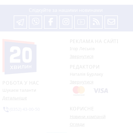
Слідкуйте за нашими новинами
РЕКЛАМА НА САЙТІ
Ігор Леськів
Звернутися
РЕДАКТОРИ
Наталія Бурлаку
Звернутися
РОБОТА У НАС
Шукаєм таланти
Детальніше
КОРИСНЕ
phone_in_talk
(0352) 43-00-50
Новини компаній
Огляди