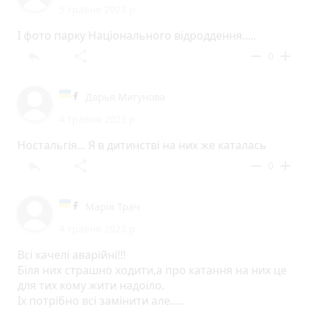
5 травня 2023 р.
І фото парку Національного відроддення.....
reply
share
remove
add
0
Дарья Мигунова
4 травня 2023 р.
Ностальгія... Я в дитинстві на них же каталась
reply
share
remove
add
0
Марія Трач
4 травня 2023 р.
Всі качелі аварійні!!!
Біля них страшно ходити,а про катання на них це
для тих кому жити надоїло.
Їх потрібно всі замінити але.....