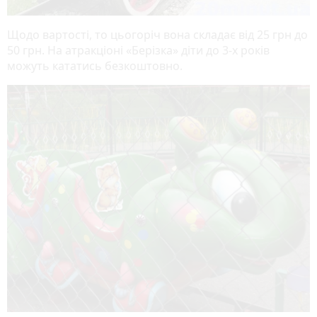
Щодо вартості, то цьогоріч вона складає від 25 грн до
50 грн. На атракціоні «Берізка» діти до 3-х років
можуть кататись безкоштовно.