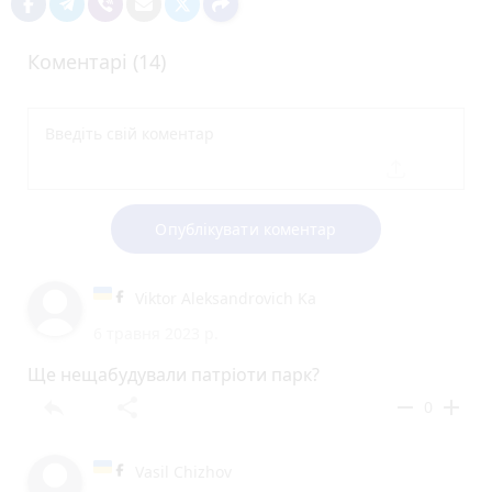
Коментарі (14)
Опублікувати коментар
Viktor Aleksandrovich Ka
6 травня 2023 р.
Ще нещабудували патріоти парк?
reply
share
remove
add
0
Vasil Chizhov