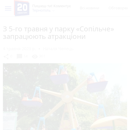
Пишеш ти! Коментує
Всі новини
Обговорен
Тернопіль
З 5-го травня у парку «Сопільче»
запрацюють атракціони
4 травня 2023 р.
Наталя Чепець
chat_bubble
share
visibility
0
14
301