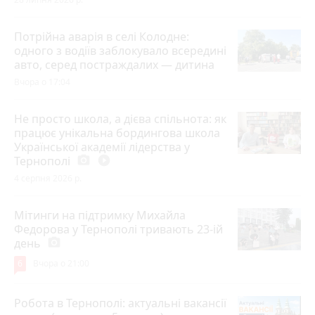
Потрійна аварія в селі Колодне:
одного з водіїв заблокувало всередині
авто, серед постраждалих — дитина
Вчора о 17:04
Не просто школа, а дієва спільнота: як
працює унікальна бордингова школа
Української академії лідерства у
Тернополі
photo_camera
play_circle_filled
4 серпня 2026 р.
Мітинги на підтримку Михайла
Федорова у Тернополі тривають 23-ій
день
photo_camera
6
Вчора о 21:00
Робота в Тернополі: актуальні вакансії