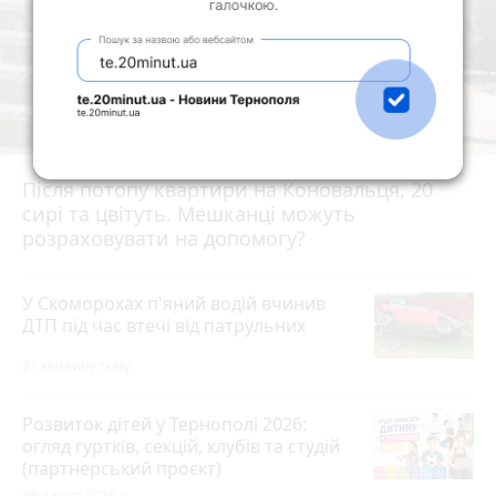
Після потопу квартири на Коновальця, 20
сирі та цвітуть. Мешканці можуть
розраховувати на допомогу?
У Скоморохах п'яний водій вчинив
ДТП під час втечі від патрульних
21 хвилину тому
Розвиток дітей у Тернополі 2026:
огляд гуртків, секцій, клубів та студій
(партнерський проєкт)
28 липня 2026 р.