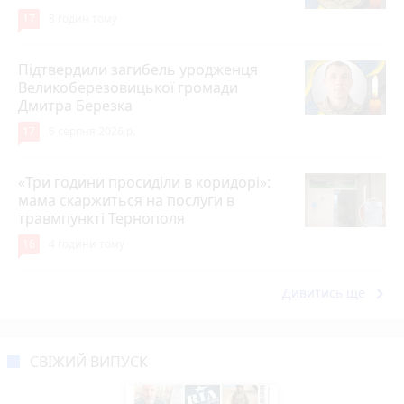
17
8 годин тому
Підтвердили загибель уродженця
Великоберезовицької громади
Дмитра Березка
17
6 серпня 2026 р.
«Три години просиділи в коридорі»:
мама скаржиться на послуги в
травмпункті Тернополя
16
4 години тому
keyboard_arrow_right
Дивитись ще
СВІЖИЙ ВИПУСК