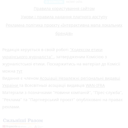
Правила користування сайтом
Умови і правила надання платного доступу
Рекламна політика проєкту «Інтерактивна мапа локальних
брендів»
Редакція керується в своїй роботі
"Кодексом етики
українського журналіста"
, затвердженим Комісією з
журналістської етики. Поскаржитись на матеріал до Комісії
можна
тут
Видання є членом
Асоціації Незалежні регіональні видавці
України
та Всесвітньої асоціації видавців
WAN-IFRA
Матеріали з позначками "Новини компаній", "Прес-служба",
"Реклама" та "Партнерський проєкт" опубліковані на правах
реклами.