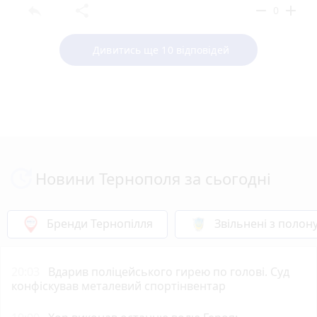
reply
share
remove
add
0
Дивитись ще 10 відповідей
Новини Тернополя за сьогодні
Бренди Тернопілля
Звільнені з полон
20:03
Вдарив поліцейського гирею по голові. Суд
конфіскував металевий спортінвентар