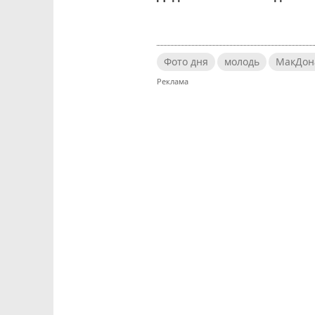
Фото дня
молодь
МакДон