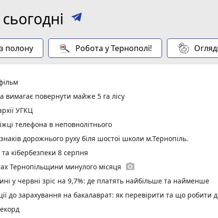
 сьогодні
 з полону
Робота у Тернополі!
Огляд
 фільм
а вимагає повернути майже 5 га лісу
рхії УГКЦ
іжці телефона в неповнолітнього
 знаків дорожнього руху біля шостої школи м.Тернопіль.
у та кібербезпеки 8 серпня
photo_camera
гах Тернопільщини минулого місяця
ині у червні зріс на 9,7%: де платять найбільше та найменше
ї до зарахування на бакалаврат: як перевірити та що робити д
рекорд