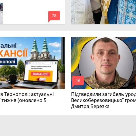
mode_comment
78
mode_comment
16
в Тернополі: актуальні
Підтвердили загибель уро
ї тижня (оновлено 5
Великоберезовицької гро
)
Дмитра Березка