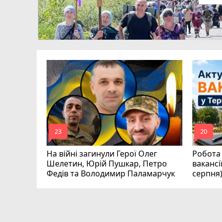
ля Дмитро
0
аїни
mode_comment
mode_comment
23
20
На війні загинули Герої Олег
Робота 
Шелетин, Юрій Пушкар, Петро
вакансі
Федів та Володимир Паламарчук
серпня