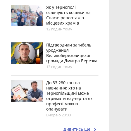
Як у Тернополі
освячують кошики на
Спаса: репортаж з
місцевих храмів
12 годин тому
Підтвердили загибель
уродженця
Великоберезовицької
громади Дмитра Березка
13 годин тому
До 33 280 грн на
навчання: хто на
Тернопільщині може
отримати ваучер та які
професії можна
опанувати
Вчора о 20:00
keyboard_arrow_right
Дивитись ще