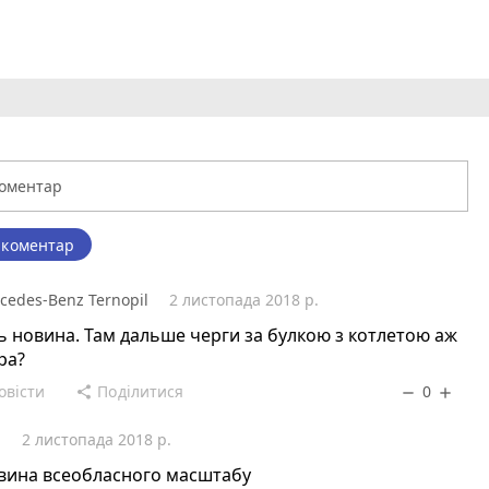
 коментар
cedes-Benz Ternopil
2 листопада 2018 р.
ь новина. Там дальше черги за булкою з котлетою аж
ра?
овісти
Поділитися
0
share
remove
add
р
2 листопада 2018 р.
овина всеобласного масштабу