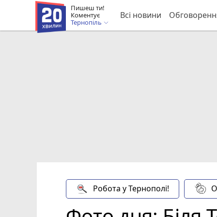
Пишеш ти!
Всі новини
Обговоренн
Коментує
Тернопіль
Робота у Тернополі!
О
Фото дня: Біля 