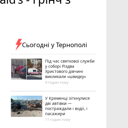
Сьогодні у Тернополі
Під час святкової служби
у соборі Різдва
Христового дівчині
викликали «швидку»
9 годин тому
У Кременці зіткнулися
дві автівки —
постраждали і водії, і
пасажири
11 годин тому