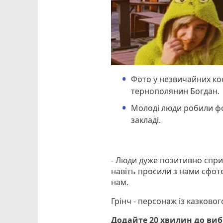
Фото у незвичайних ко
тернополянин Богдан.
Молоді люди робили фот
закладі.
- Люди дуже позитивно сприй
навіть просили з нами сфо
нам.
Грінч - персонаж із казковог
Додайте 20 хвилин до ви