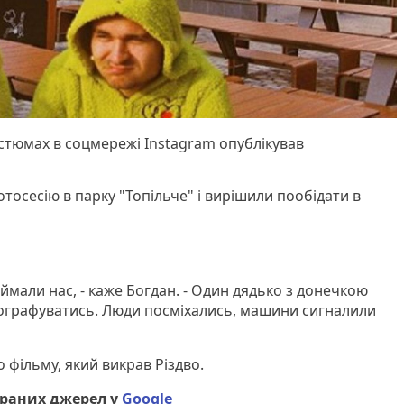
стюмах в соцмережі Instagram опублікував
осесію в парку "Топільче" і вирішили пообідати в
мали нас, - каже Богдан. - Один дядько з донечкою
тографуватись. Люди посміхались, машини сигналили
о фільму, який викрав Різдво.
браних джерел у
Google