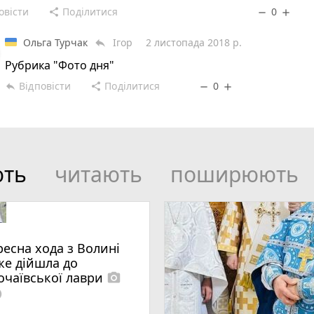
овісти
Поділитися
0
share
remove
add
Ольга Турчак
Ігор
2 листопада 2018 р.
reply
Рубрика "Фото дня"
Відповісти
Поділитися
0
reply
share
remove
add
ють
читають
поширюють
ресна хода з Волині
же дійшла до
очаївської лаври
photo_camera
lled