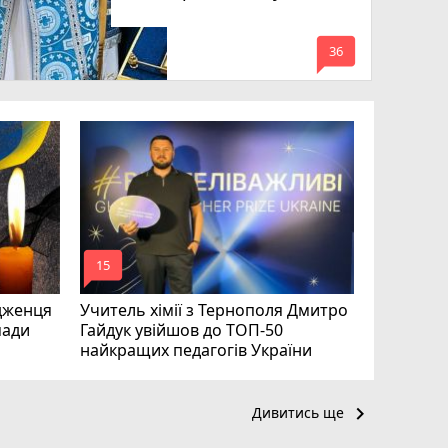
mode_comment
36
На війні 
Шелетин,
Федів та
mode_comment
mode_comment
15
23
дженця
Учитель хімії з Тернополя Дмитро
мади
Гайдук увійшов до ТОП-50
найкращих педагогів України
keyboard_arrow_right
Дивитись ще