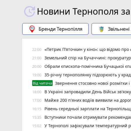
Новини Тернополя за
Бренди Тернопілля
Звільнені
«Петрик П’яточкин у кіно»: що відомо про
22:00
Земельний спір на Бучаччині: прокуратур
21:00
Обрали єпископа-помічника Бучацької єпа
20:00
35-річну тернополянку підозрюють у крад
19:00
Від читача
Звернення стосовно нової розмітки і
В Україні запровадили День Військ зв'язк
18:00
Майже 200 п'яних водіїв виявили на доро
17:00
Рівень середньої зарплати на Тернопільщ
16:15
Вступники почали отримувати рекомендаці
15:35
У Тернополі зафіксували температурний 
15:02