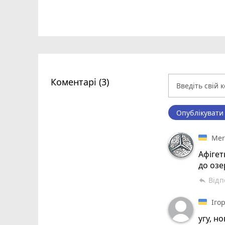
Коментарі (3)
Опублікувати
Mer
Афігет
до озе
Відп
reply
Іго
угу, н