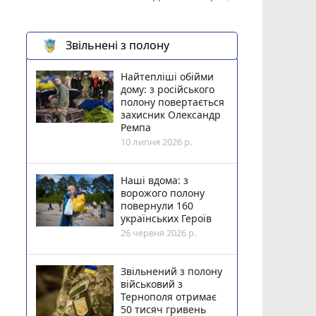
Звільнені з полону
Найтепліші обійми
дому: з російського
полону повертається
захисник Олександр
Ремпа
10 липня 2026 р.
Наші вдома: з
ворожого полону
повернули 160
українських Героїв
26 червня 2026 р.
Звільнений з полону
військовий з
Тернополя отримає
50 тисяч гривень