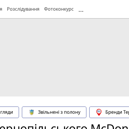
...
я
Розслідування
Фотоконкурс
гляди
Звільнені з полону
Бренди Те
Тернопільського McDonal