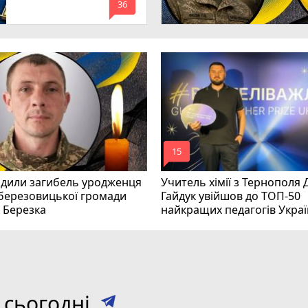
mode_comment
36
mode_comment
15
рдили загибель уродженця
Учитель хімії з Тернополя
березовицької громади
Гайдук увійшов до ТОП-50
 Березка
найкращих педагогів Укра
 сьогодні