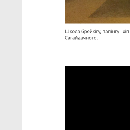
Школа брейкігу, папінгу і хі
Сагайдачного.