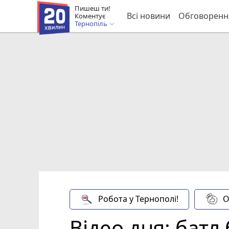
Пишеш ти!
Всі новини
Обговоренн
Коментує
Тернопіль
Робота у Тернополі!
О
Відео дня: батл