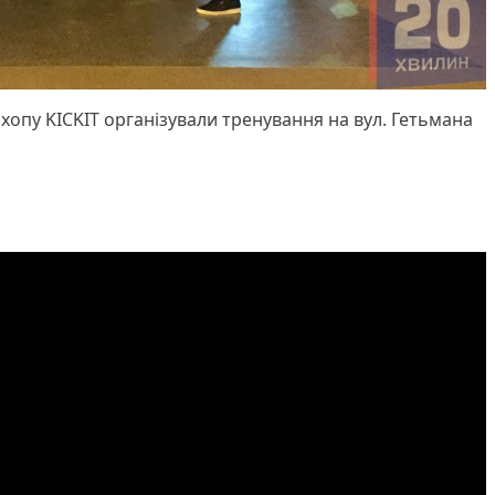
п хопу KICKIT організували тренування на вул. Гетьмана