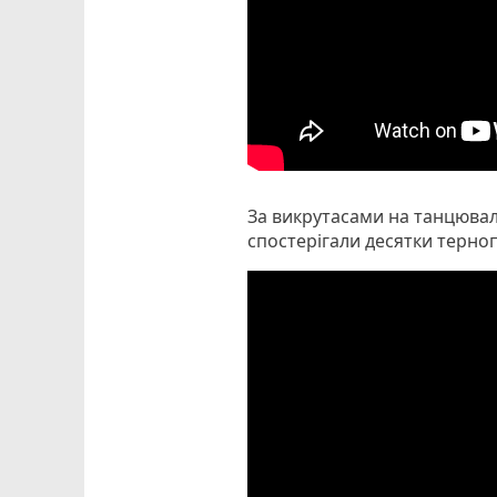
За викрутасами на танцюва
спостерігали десятки терно