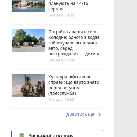
планують на 14-16
серпня
Вчора о 19:00
Потрійна аварія в селі
Колодне: одного з водіїв
заблокувало всередині
авто, серед
постраждалих — дитина
Вчора о 17:04
Культура військової
справи: що варто знати
перед вступом
(пресслужба)
Вчора о 16:30
keyboard_arrow_right
Дивитись ще
Звільнені з полону