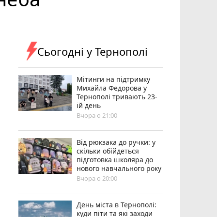
Сьогодні у Тернополі
Мітинги на підтримку
Михайла Федорова у
Тернополі тривають 23-
ій день
Вчора о 21:00
Від рюкзака до ручки: у
скільки обійдеться
підготовка школяра до
нового навчального року
Вчора о 20:00
День міста в Тернополі:
куди піти та які заходи