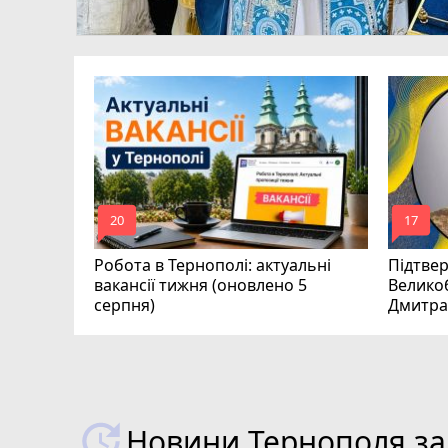
рава
 в суді
mode_comment
mode_comment
20
17
Робота в Тернополі: актуальні
Підтве
вакансії тижня (оновлено 5
Велико
серпня)
Дмитра
Новини Тернополя за