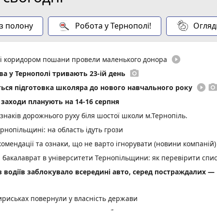
 з полону
Робота у Тернополі!
Огляд
play_circle_filled
иті коридором пошани провели маленького донора
photo_camera
а у Тернополі тривають 23-ій день
play_circle_filled
photo_came
еться підготовка школяра до нового навчального року
і заходи планують на 14-16 серпня
 знаків дорожнього руху біля шостої школи м.Тернопіль.
нопільщині: на область ідуть грози
омендації та ознаки, що не варто ігнорувати (новини компаній)
а бакалаврат в університети Тернопільщини: як перевірити спи
 з водіїв заблокувало всередині авто, серед постраждалих —
ириськах повернули у власність держави
знати перед вступом (пресслужба)