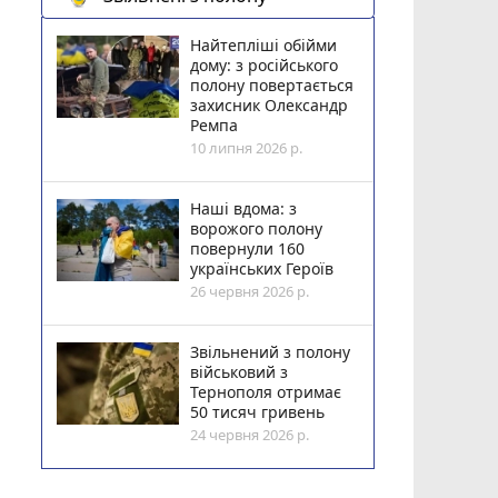
Найтепліші обійми
дому: з російського
полону повертається
захисник Олександр
Ремпа
10 липня 2026 р.
Наші вдома: з
ворожого полону
повернули 160
українських Героїв
26 червня 2026 р.
Звільнений з полону
військовий з
Тернополя отримає
50 тисяч гривень
24 червня 2026 р.