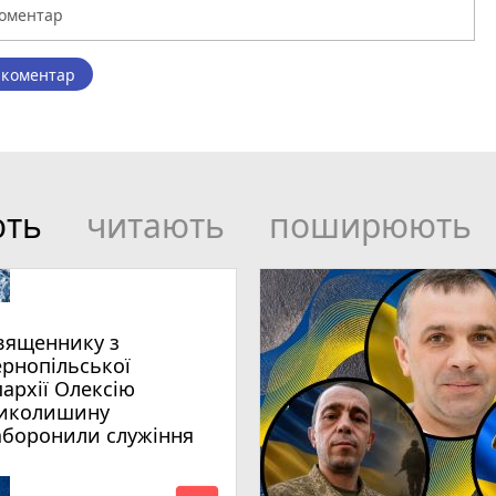
 коментар
ють
читають
поширюють
вященнику з
ернопільської
пархії Олексію
иколишину
аборонили служіння