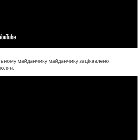
льному майданчику майданчику зацікавлено
полян.