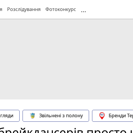
...
я
Розслідування
Фотоконкурс
гляди
Звільнені з полону
Бренди Те
 брейкдансерів просто