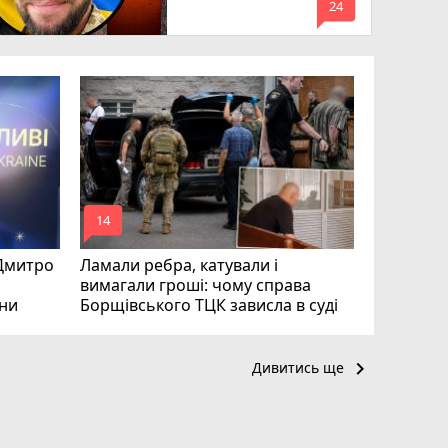
mode_comment
24
Робота в 
вакансії 
серпня)
mode_comment
mode_comment
14
20
 Дмитро
Ламали ребра, катували і
вимагали гроші: чому справа
їни
Борщівського ТЦК зависла в суді
keyboard_arrow_right
Дивитись ще