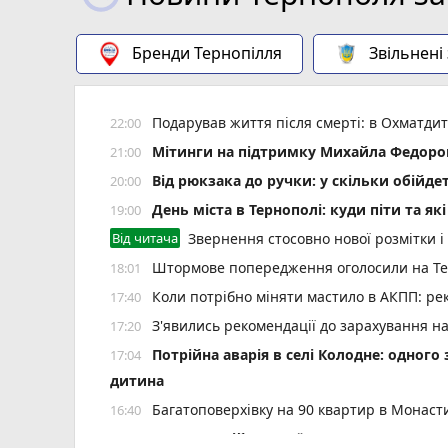
Бренди Тернопілля
Звільнені
Подарував життя після смерті: в Охматд
22:00
Мітинги на підтримку Михайла Федоров
21:00
Від рюкзака до ручки: у скільки обійд
20:00
День міста в Тернополі: куди піти та як
19:00
Від читача
Звернення стосовно нової розмітки і
Штормове попередження оголосили на Тер
18:01
Коли потрібно міняти мастило в АКПП: рек
17:40
З'явились рекомендації до зарахування н
17:20
Потрійна аварія в селі Колодне: одного
17:04
дитина
Багатоповерхівку на 90 квартир в Монаст
16:40
Культура військової справи: що варто 
16:30