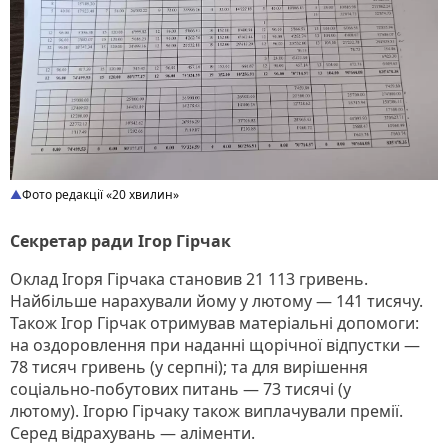
Фото редакції «20 хвилин»
Секретар ради Ігор Гірчак
Оклад Ігоря Гірчака становив 21 113 гривень.
Найбільше нарахували йому у лютому — 141 тисячу.
Також Ігор Гірчак отримував матеріальні допомоги:
на оздоровлення при наданні щорічної відпустки —
78 тисяч гривень (у серпні); та для вирішення
соціально-побутових питань — 73 тисячі (у
лютому). Ігорю Гірчаку також виплачували премії.
Серед відрахувань — аліменти.