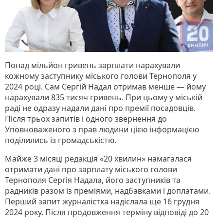
Понад мільйон гривень зарплати нарахували
кожному заступнику міського голови Тернополя у
2024 році. Сам Сергій Надал отримав менше — йому
нарахували 835 тисяч гривень. При цьому у міській
раді не одразу надали дані про премії посадовців.
Після трьох запитів і одного звернення до
Уповноваженого з прав людини цією інформацією
поділились із громадськістю.
Майже 3 місяці редакція «20 хвилин» намагалася
отримати дані про зарплату міського голови
Тернополя Сергія Надала, його заступників та
радників разом із преміями, надбавками і доплатами.
Перший запит журналістка надіслала ще 16 грудня
2024 року. Після продовження терміну відповіді до 20