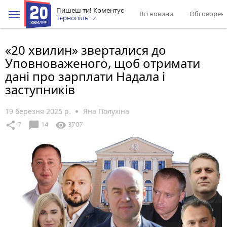
Пишеш ти! Коментує
Всі новини
Обговорен
Тернопіль
«20 хвилин» зверталися до
Уповноваженого, щоб отримати
дані про зарплати Надала і
заступників
19 березня 2025 р.
Яна Полухіна
chat_bubble
share
visibility
7
14
3707