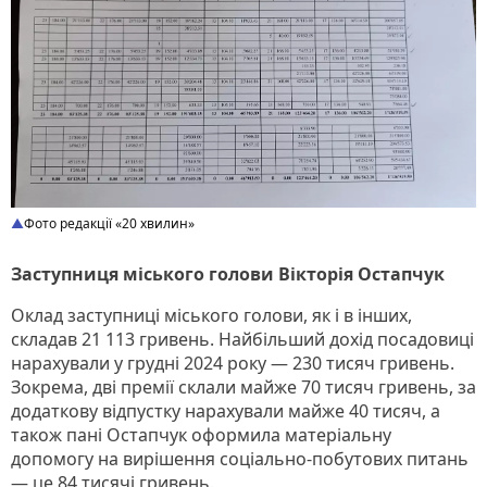
Фото редакції «20 хвилин»
Заступниця міського голови Вікторія Остапчук
Оклад заступниці міського голови, як і в інших,
складав 21 113 гривень. Найбільший дохід посадовиці
нарахували у грудні 2024 року — 230 тисяч гривень.
Зокрема, дві премії склали майже 70 тисяч гривень, за
додаткову відпустку нарахували майже 40 тисяч, а
також пані Остапчук оформила матеріальну
допомогу на вирішення соціально-побутових питань
— це 84 тисячі гривень.