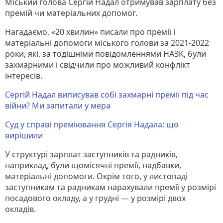
Міський голова Сергій Надал отримував зарплату без
премій чи матеріальних допомог.
Нагадаємо, «20 хвилин» писали про премії і
матеріальні допомоги міського голови за 2021-2022
роки, які, за тодішніми повідомленнями НАЗК, були
захмарними і свідчили про можливий конфлікт
інтересів.
Сергій Надал виписував собі захмарні премії під час
війни? Ми запитали у мера
Суд у справі преміювання Сергія Надала: що
вирішили
У структурі зарплат заступників та радників,
наприклад, були щомісячні премії, надбавки,
матеріальні допомоги. Окрім того, у листопаді
заступникам та радникам нарахували премії у розмірі
посадового окладу, а у грудні — у розмірі двох
окладів.