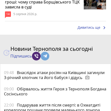
гроші: чому справа Борщівського ТЦК
зависла в суді
14
5 серпня 2026 р.
keyboard_arrow_right
Дивитись ще
Новини Тернополя за сьогодні
Підпишись
09:48
Внаслідок атаки росіян на Київщині загинули
3-річний хлопчик та його бабуся і дідусь
photo_camera
09:00
Обірвалось життя Героя з Тернополя Богдана
Сосінського
22:00
Подарував життя після смерті: в Охматдиті
коридором пошани провели маленького донора