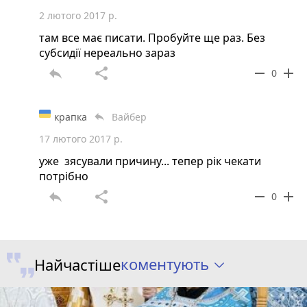
2 лютого 2017 р.
там все має писати. Пробуйте ще раз. Без
=======================
субсидії нереально зараз
reply
share
remove
add
0
У випадку централізованого опалення до
крапка
Вайбер
reply
бюджету повертається уся сума переплати
17 лютого 2017 р.
уже зясували причину... тепер рік чекати
потрібно
reply
share
remove
add
0
коментують
Найчастіше