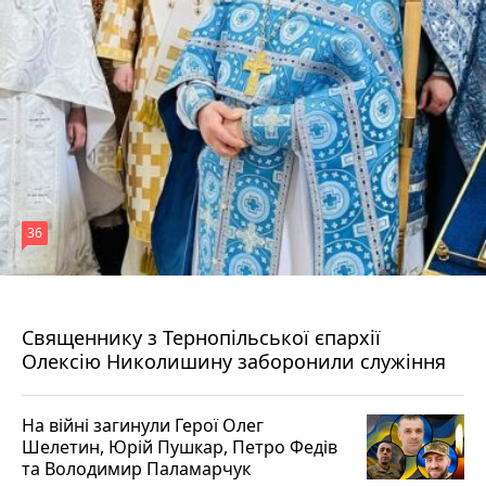
36
5 серпня 2026 р.
Священнику з Тернопільської єпархії
Олексію Николишину заборонили служіння
На війні загинули Герої Олег
Шелетин, Юрій Пушкар, Петро Федів
та Володимир Паламарчук