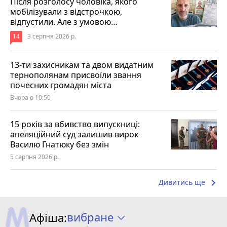
Після розголосу чоловіка, якого
мобілізували з відстрочкою,
відпустили. Але з умовою…
14
3 серпня 2026 р.
13-ти захисникам та двом видатним
тернополянам присвоїли звання
почесних громадян міста
Вчора о 10:50
15 років за вбивство випускниці:
апеляційний суд залишив вирок
Василю Гнатюку без змін
5 серпня 2026 р.
keyboard_arrow_right
Дивитись ще
вибране
Афіша: