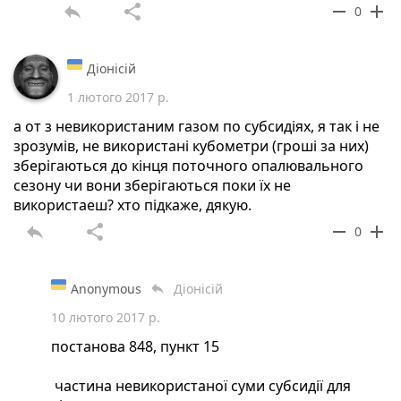
reply
share
remove
add
0
Діонісій
1 лютого 2017 р.
а от з невикористаним газом по субсидіях, я так і не
зрозумів, не використані кубометри (гроші за них)
зберігаються до кінця поточного опалювального
сезону чи вони зберігаються поки їх не
використаеш? хто підкаже, дякую.
reply
share
remove
add
0
Anonymous
Діонісій
reply
10 лютого 2017 р.
постанова 848, пункт 15
частина невикористаної суми субсидії для