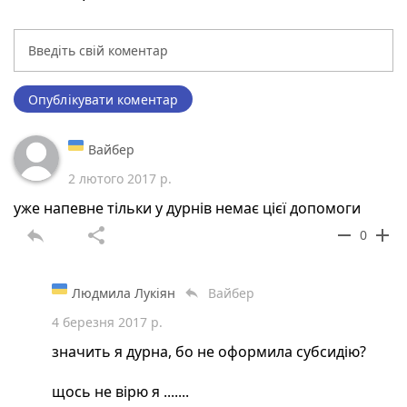
Опублікувати коментар
Вайбер
2 лютого 2017 р.
уже напевне тільки у дурнів немає цієї допомоги
reply
share
remove
add
0
Людмила Лукіян
Вайбер
reply
4 березня 2017 р.
значить я дурна, бо не оформила субсидію?
щось не вірю я .......