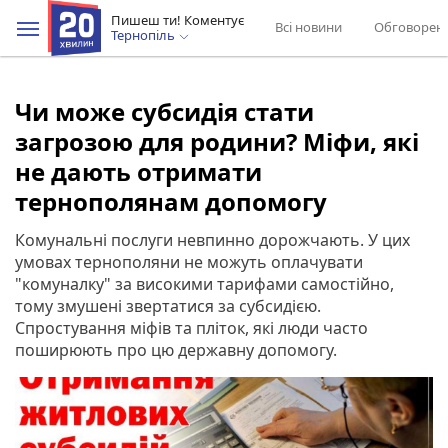
Пишеш ти! Коментує
Всі новини
Обговорен
Тернопіль
Чи може субсидія стати
загрозою для родини? Міфи, які
не дають отримати
тернополянам допомогу
Комунальні послуги невпинно дорожчають. У цих
умовах тернополяни не можуть оплачувати
"комуналку" за високими тарифами самостiйно,
тому змушенi звертатися за субсидiєю.
Спростування міфів та пліток, які люди часто
поширюють про цю державну допомогу.