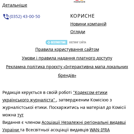
Детальніше
КОРИСНЕ
phone_in_talk
(0352) 43-00-50
Новини компаній
Огляди
Правила користування сайтом
Умови і правила надання платного доступу
Рекламна політика проєкту «Інтерактивна мапа локальних
брендів»
Редакція керується в своїй роботі
"Кодексом етики
українського журналіста"
, затвердженим Комісією з
журналістської етики. Поскаржитись на матеріал до Комісії
можна
тут
Видання є членом
Асоціації Незалежні регіональні видавці
України
та Всесвітньої асоціації видавців
WAN-IFRA