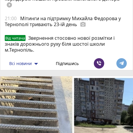
play_circle_filled
21:00
Мітинги на підтримку Михайла Федорова у
Тернополі тривають 23-ій день
photo_camera
Звернення стосовно нової розмітки і
Від читача
знаків дорожнього руху біля шостої школи
м.Тернопіль.
Всі новини
Підпишись