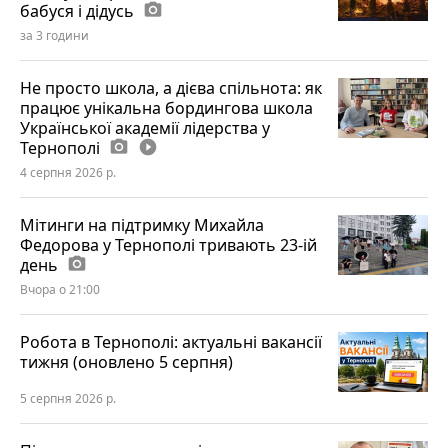
бабуся і дідусь
photo_camera
за 3 години
Не просто школа, а дієва спільнота: як
працює унікальна бордингова школа
Української академії лідерства у
Тернополі
photo_camera
play_circle_filled
4 серпня 2026 р.
Мітинги на підтримку Михайла
Федорова у Тернополі тривають 23-ій
день
photo_camera
Вчора о 21:00
Робота в Тернополі: актуальні вакансії
тижня (оновлено 5 серпня)
5 серпня 2026 р.