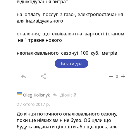
відшкодування витрат
на оплату послуг з газо-, електропостачання
для індивідуального
опалення, що еквівалентна вартості (станом
на 1 травня нового
неопалювального сезону) 100 куб. метрів
природного газу або
Читати далі
вартості 150 кВт•г електричної енергії (в разі
reply
share
remove
add
0
використання
природного газу/електричної енергії для
Oleg Kolisnyk
Діонісій
reply
індивідуального опалення),
2 лютого 2017 р.
зараховується виконавцем/виробником як
До кінця поточного опалювального сезону,
оплата послуг з газо-,
поки ще ніяких змін не було. Обіцяли що
будуть видавати ці кошти або ще щось, але
електропостачання, у тому числі