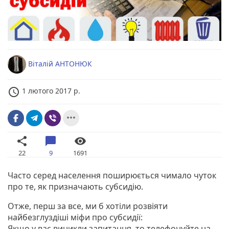
Віталій АНТОНЮК
access_time
1 лютого 2017 р.
more_horiz
share
chat_bubble
visibility
22
9
1691
Часто серед населення поширюється чимало чуток
про те, як призначають субсидiю.
Отже, перш за все, ми б хотіли розвіяти
найбезглуздіші міфи про субсидії:
Якщо у вас виникли запитання, то телефонуйте на