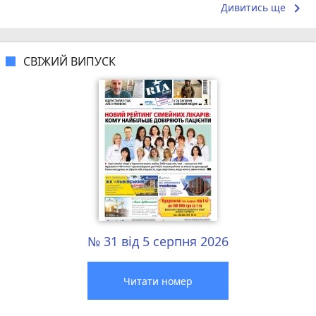
keyboard_arrow_right
Дивитись ще
СВІЖИЙ ВИПУСК
№ 31 від 5 серпня 2026
Читати номер