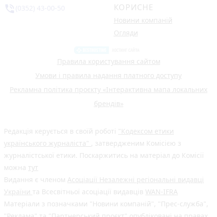
КОРИСНЕ
phone_in_talk
(0352) 43-00-50
Новини компаній
Огляди
Правила користування сайтом
Умови і правила надання платного доступу
Рекламна політика проєкту «Інтерактивна мапа локальних
брендів»
Редакція керується в своїй роботі
"Кодексом етики
українського журналіста"
, затвердженим Комісією з
журналістської етики. Поскаржитись на матеріал до Комісії
можна
тут
Видання є членом
Асоціації Незалежні регіональні видавці
України
та Всесвітньої асоціації видавців
WAN-IFRA
Матеріали з позначками "Новини компаній", "Прес-служба",
"Реклама" та "Партнерський проєкт" опубліковані на правах