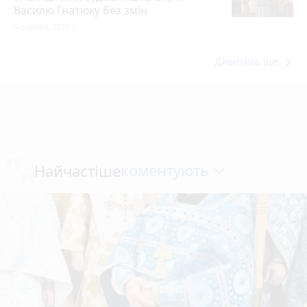
Василю Гнатюку без змін
5 серпня 2026 р.
keyboard_arrow_right
Дивитись ще
коментують
Найчастіше