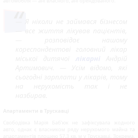
автомобіля — ані власного, ані орендованого.
— Я ніколи не займався бізнесом
— все життя лікував пацієнтів,
— розповідає нашому
кореспондентові головний лікар
міської дитячої
лікарні
Андрій
Артимович. — Усім відомо, які
сьогодні зарплати у лікарів, тому
на нерухомість так і не
назбирав.
Апартаменти в Трускавці
Свободівка Марія Баб’юк не зафіксувала жодного
авто, однак є власником ряду нерухомого майна та
апартаментів площею 57,3 кв. м у Трускавці. Зокрема,