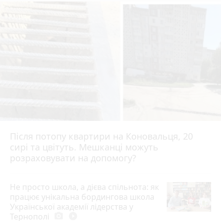
Після потопу квартири на Коновальця, 20
сирі та цвітуть. Мешканці можуть
розраховувати на допомогу?
Не просто школа, а дієва спільнота: як
працює унікальна бордингова школа
Української академії лідерства у
Тернополі
photo_camera
play_circle_filled