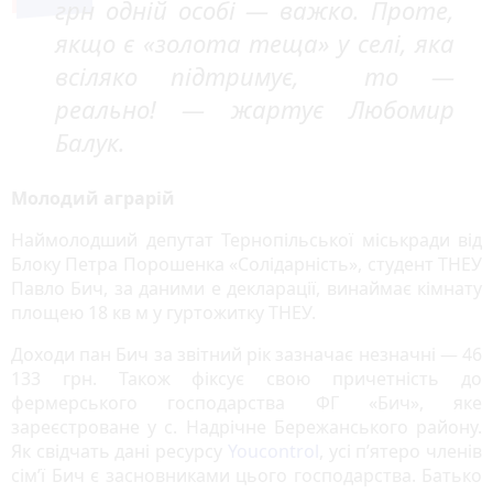
грн одній особі — важко. Проте,
якщо є «золота теща» у селі, яка
всіляко підтримує, то —
реально! — жартує Любомир
Балук.
Молодий аграрій
Наймолодший депутат Тернопільської міськради від
Блоку Петра Порошенка «Солідарність», студент ТНЕУ
Павло Бич, за даними е декларації, винаймає кімнату
площею 18 кв м у гуртожитку ТНЕУ.
Доходи пан Бич за звітний рік зазначає незначні — 46
133 грн. Також фіксує свою причетність до
фермерського господарства ФГ «Бич», яке
зареєстроване у с. Надрічне Бережанського району.
Як свідчать дані ресурсу
Youcontrol
, усі п’ятеро членів
сім’ї Бич є засновниками цього господарства. Батько