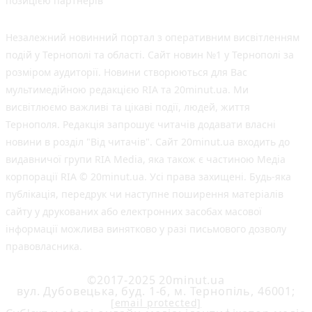
позицією партнерів
Незалежний новинний портал з оперативним висвітленням
подій у Тернополі та області. Сайт новин №1 у Тернополі за
розміром аудиторії. Новини створюються для Вас
мультимедійною редакцією RIA та 20minut.ua. Ми
висвітлюємо важливі та цікаві події, людей, життя
Тернополя. Редакція запрошує читачів додавати власні
новини в розділ "Від читачів". Сайт 20minut.ua входить до
видавничої групи RIA Media, яка також є частиною Медіа
корпорації RIA © 20minut.ua. Усі права захищені. Будь-яка
публiкацiя, передрук чи наступне поширення матеріалів
сайту у друкованих або електронних засобах масової
інформації можлива винятково у разі письмового дозволу
правовласника.
©2017-2025 20minut.ua
вул. Дубовецька, буд. 1-б, м. Тернопіль, 46001;
[email protected]