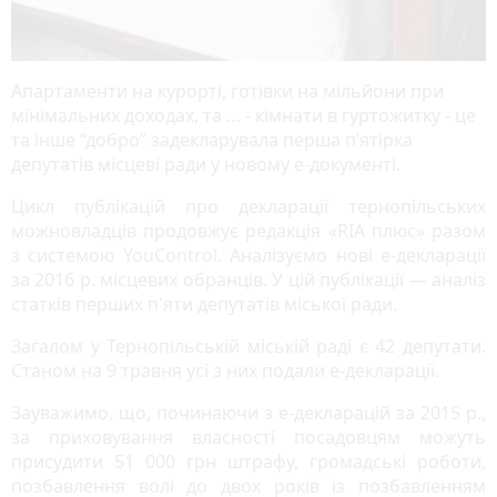
Апартаменти на курорті, готівки на мільйони при
мінімальних доходах, та … - кімнати в гуртожитку - це
та інше “добро” задекларувала перша п’ятірка
депутатів місцеві ради у новому е-документі.
Цикл публікацій про декларації тернопільських
можновладців продовжує редакція «RIA плюс» разом
з системою
YouControl
. Аналізуємо нові е-декларації
за 2016 р. місцевих обранців. У цій публікації — аналіз
статків перших п'яти депутатів міської ради.
Загалом у Тернопільській міській раді є 42 депутати.
Станом на 9 травня усі з них подали е-декларації.
Зауважимо, що, починаючи з е-декларацій за 2015 р.,
за приховування власності посадовцям можуть
присудити 51 000 грн штрафу, громадські роботи,
позбавлення волі до двох років із позбавленням