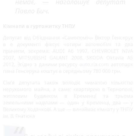
немає, — наголошує депутат
Павло Бич.
Кімнати в гуртожитку ТНПУ
Депутат від Об’єднання «Самопоміч» Віктор Генсерук
в е документі фіксує чотири автомобілі та два
причепи, зокрема: AUDI А6 1997, CHEVROLET NIVA
2007, MITSUBISHI GALANT 2008, SKODA Oktavia A5
2012. Згідно з даними ресурсу
auto.ria.com
автопарк
пана Генсерука коштує в середньому 780 000 грн.
Сім’я депутата також володіє чималою кількістю
нерухомого майна, а саме: квартирою в Тернополі,
житловим будинком в Кременці та трьома
земельними наділами — один у Кременці, два — у
Великому Ходачкові. А ще — винаймає кімнату у ТНПУ
ім. В. Гнатюка