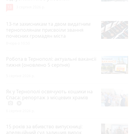
13
3 серпня 2026 р.
13-ти захисникам та двом видатним
тернополянам присвоїли звання
почесних громадян міста
Вчора о 10:50
Робота в Тернополі: актуальні вакансії
тижня (оновлено 5 серпня)
5 серпня 2026 р.
Як у Тернополі освячують кошики на
Спаса: репортаж з місцевих храмів
photo_camera
play_circle_filled
6 серпня 2026 р.
15 років за вбивство випускниці:
апеляційний суд залишив вирок