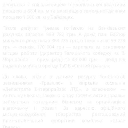
депутатка є співвласницею тернопільської квартири
площею в 88,4 кв. м та власницею земельної ділянки
площею 1 600 кв. м у Байківцях.
Також депутат тримає готівкою на банківських
рахунках загалом 888 782 грн. А дохід пані Баб’юк
минулого року склав 368 785 грн, в тому числі: 59 228
грн — пенсія, 170 004 грн — зарплата за основним
місцем роботи (директор Галицького коледжу ім. В.
Чорновола — прим. ред.) та 48 000 грн — дохід від
надання майна в оренду ТзОВ «Святий Грааль».
До слова, згідно з даними ресурсу
YouСontrol
,
засновником «Грааллю» є кіпрська компанія
«Деластрата Ентерпрайзес ЛТД», а власником —
Антоніоу Елеана, також із Кіпру. ТзОВ «Святий Грааль»
займається готельним бізнесом та організацією
відпочинку і розваг. За адресою офіційного
місцезнаходження товариства розташований
презентабельний курортний комплекс «Шале
Грааль».