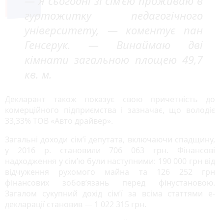
— Я сьогодні зі сім’єю проживаю в
гуртожитку педагогічного
університету, — коментує пан
Генсерук. — Винаймаю дві
кімнати загальною площею 49,7
кв. м.
Декларант також показує свою причетність до
комерційного підприємства і зазначає, що володіє
33,33% ТОВ «Авто драйвер».
Загальні доходи сім’ї депутата, включаючи спадщину,
у 2016 р. становили 706 063 грн. Фінансові
надходження у сім’ю були наступними: 190 000 грн від
відчуження рухомого майна та 126 252 грн
фінансових зобов’язань перед фінустановою.
Загалом сукупний дохід сім’ї за всіма статтями е-
декларації становив — 1 022 315 грн.