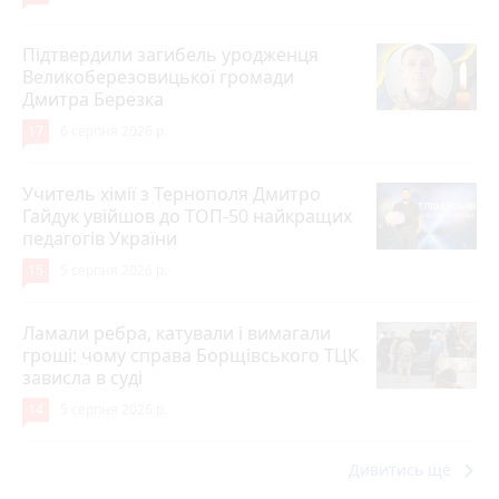
Підтвердили загибель уродженця
Великоберезовицької громади
Дмитра Березка
17
6 серпня 2026 р.
Учитель хімії з Тернополя Дмитро
Гайдук увійшов до ТОП-50 найкращих
педагогів України
15
5 серпня 2026 р.
Ламали ребра, катували і вимагали
гроші: чому справа Борщівського ТЦК
зависла в суді
14
5 серпня 2026 р.
keyboard_arrow_right
Дивитись ще