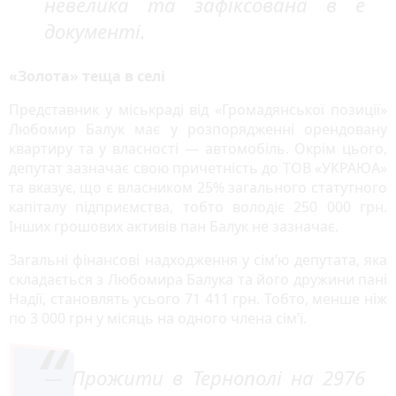
невелика та зафіксована в е
документі.
«Золота» теща в селі
Представник у міськраді від «Громадянської позиції»
Любомир Балук має у розпорядженні орендовану
квартиру та у власності — автомобіль. Окрім цього,
депутат зазначає свою причетність до ТОВ «УКРА­ЮА»
та вказує, що є власником 25% загального статутного
капіталу підприємства, тобто володіє 250 000 грн.
Інших грошових активів пан Балук не зазначає.
Загальні фінансові надходження у сім’ю депутата, яка
складається з Любомира Балука та його дружини пані
Надії, становлять усього 71 411 грн. Тобто, менше ніж
по 3 000 грн у місяць на одного члена сім’ї.
— Прожити в Тернополі на 2976