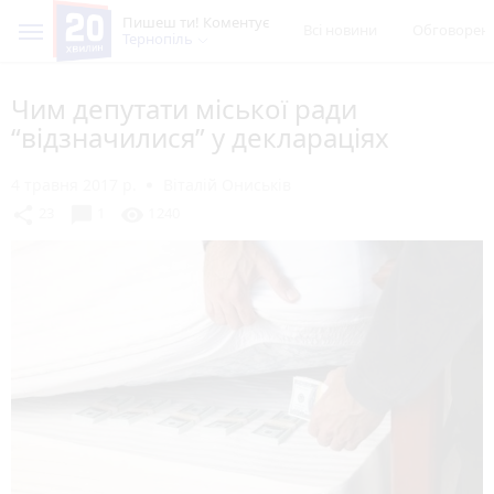
Пишеш ти! Коментує
Всі новини
Обговорен
Тернопіль
Чим депутати міської ради
“відзначилися” у деклараціях
4 травня 2017 р.
Віталій Ониськів
chat_bubble
share
visibility
23
1
1240