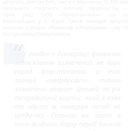
депутата, Дмитро Бич, також є власником 33,33% (від
загального статутного капіталу підприємства —
прим. ред.) ТзОВ «Тернопільчанка», що на
Бережанщині у с. Жуків. Також молодий депутат
зазначає у розділі «Фінансові зобов’язання» суму 26
552 грн перед Приватбанком.
— У розділі е декларації фінансові
зобов’язання зазначений не борг
перед фінустановою, а так
званий «овердрафт», тобто
зазначено оборот грошей за рік
по кредитній картці, який я взяв
та одразу ж повернув назад на
кредитку. Станом на зараз в
мене жодного боргу перед банком