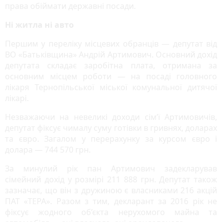
права обіймати державні посади.
Ні житла ні авто
Першим у переліку місцевих обранців — депутат від
ВО «Батьківщина» Андрій Артимович. Основний дохід
депутата складає заробітна плата, отримана за
основним місцем роботи — на посаді головного
лікаря Тернопільської міської комунальної дитячої
лікарі.
Незважаючи на невеликі доходи сім’ї Артимовичів,
депутат фіксує чималу суму готівки в гривнях, доларах
та євро. Загалом у перерахунку за курсом євро і
долара — 744 570 грн.
За минулий рік пан Артимович задекларував
сімейний дохід у розмірі 211 888 грн. Депутат також
зазначає, що він з дружиною є власниками 216 акцій
ПАТ «ТЕРА». Разом з тим, декларант за 2016 рік не
фіксує жодного об’єкта нерухомого майна та