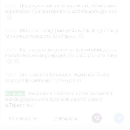
22:00
Подарував життя після смерті: в Охматдиті
коридором пошани провели маленького донора
play_circle_filled
21:00
Мітинги на підтримку Михайла Федорова у
Тернополі тривають 23-ій день
photo_camera
20:00
Від рюкзака до ручки: у скільки обійдеться
підготовка школяра до нового навчального року
play_circle_filled
photo_camera
19:00
День міста в Тернополі: куди піти та які
заходи планують на 14-16 серпня
Звернення стосовно нової розмітки і
Від читача
знаків дорожнього руху біля шостої школи
м.Тернопіль.
Всі новини
Підпишись