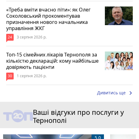
«Треба вміти вчасно піти»: як Олег
Соколовський прокоментував
призначення нового начальника
управління ЖКГ
24
3 серпня 2026 р.
Топ-15 сімейних лікарів Тернополя за
кількістю декларацій: кому найбільше
довіряють пацієнти
30
1 серпня 2026 р.
keyboard_arrow_right
Дивитись ще
Ваші відгуки про послуги у
Тернополі
5.0