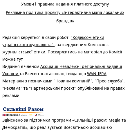
Умови і правила надання платного доступу
Рекламна політика проєкту «Інтерактивна мапа локальних
брендів»
Редакція керується в своїй роботі
"Кодексом етики
українського журналіста"
, затвердженим Комісією з
журналістської етики. Поскаржитись на матеріал до Комісії
можна
тут
Видання є членом
Асоціації Незалежні регіональні видавці
України
та Всесвітньої асоціації видавців
WAN-IFRA
Матеріали з позначками "Новини компаній", "Прес-служба",
"Реклама" та "Партнерський проєкт" опубліковані на правах
реклами.
Здійснено за підтримки програми «Сильніші разом: Медіа та
Демократія», що реалізується Всесвітньою асоціацією