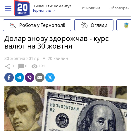
Пишеш ти! Коментує
Всі новини
Обговорен
Тернопіль
Робота у Тернополі!
Огляди
Долар знову здорожчав - курс
валют на 30 жовтня
30 жовтня 2017 р.
20 хвилин
chat_bubble
share
visibility
0
0
191