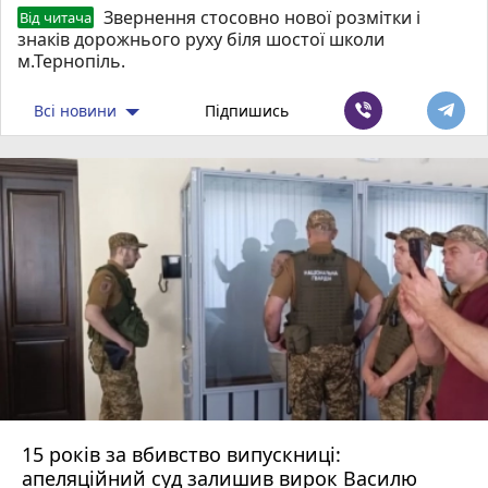
Звернення стосовно нової розмітки і
Від читача
знаків дорожнього руху біля шостої школи
м.Тернопіль.
Всі новини
Підпишись
15 років за вбивство випускниці:
апеляційний суд залишив вирок Василю