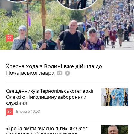
77
4 серпня 2026 р.
Хресна хода з Волині вже дійшла до
Почаївської лаври
photo_camera
play_circle_filled
Священнику з Тернопільської єпархії
Олексію Николишину заборонили
служіння
36
Вчора о 10:53
«Треба вміти вчасно піти»: як Олег