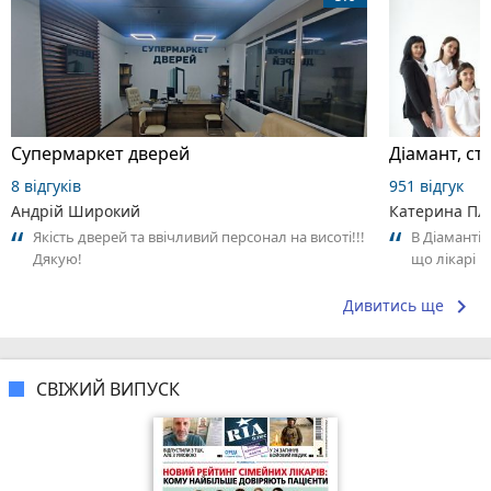
Супермаркет дверей
Діамант, ст
8 відгуків
951 відгук
Андрій Широкий
Катерина Пл
Якість дверей та ввічливий персонал на висоті!!!
В Діаманті 
Дякую!
що лікарі 
здерти біль
keyboard_arrow_right
Дивитись ще
СВІЖИЙ ВИПУСК