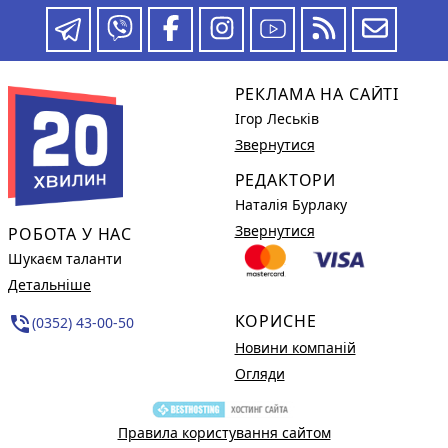
РЕКЛАМА НА САЙТІ
Ігор Леськів
Звернутися
РЕДАКТОРИ
Наталія Бурлаку
Звернутися
РОБОТА У НАС
Шукаєм таланти
Детальніше
КОРИСНЕ
phone_in_talk
(0352) 43-00-50
Новини компаній
Огляди
Правила користування сайтом