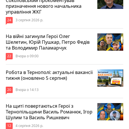
Соколовський прокоментував
призначення нового начальника
управління ЖКГ
24
3 серпня 2026 р.
На війні загинули Герої Олег
Шелетин, Юрій Пушкар, Петро Федів
та Володимир Паламарчук
22
Вчора о 09:00
Робота в Тернополі: актуальні вакансії
тижня (оновлено 5 серпня)
20
Вчора о 14:13
На щиті повертаються Герої з
Тернопільщини Василь Романюк, Ігор
Шулим та Василь Ришкевич
12
4 серпня 2026 р.