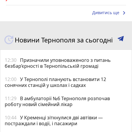
keyboard_arrow_right
Дивитись ще
Новини Тернополя за сьогодні
12:30
Призначили уповноваженого з питань
безбар’єрності в Тернопільській громаді
12:00
У Тернополі планують встановити 12
сонячних станцій у школах і садках
11:29
В амбулаторії №6 Тернополя розпочав
роботу новий сімейний лікар
10:44
У Кременці зіткнулися дві автівки —
постраждали і водії, і пасажири