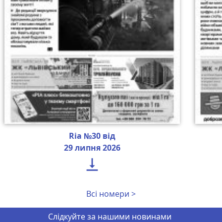
Ria №30 від
29 липня 2026

Всі номери >
Слідкуйте за нашими новинами