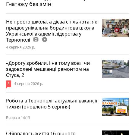
Гнатюку без змін
Не просто школа, а дієва спільнота: як
працює унікальна бордингова школа
Української академії лідерства у
Тернополі
photo_camera
play_circle_filled
4 серпня 2026 р.
«Дорогу зробили, і на тому все»: чи
задоволені мешканці ремонтом на
Стуса, 2
5
4 серпня 2026 р.
Робота в Тернополі: актуальні вакансії
тижня (оновлено 5 серпня)
Вчора о 14:13
Обірвалось життя 16-річного