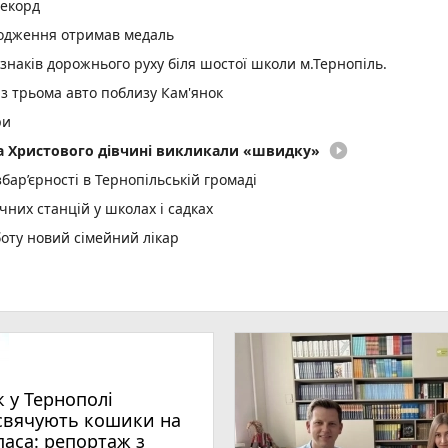
рекорд
родження отримав медаль
 знаків дорожнього руху біля шостої школи м.Тернопіль.
 з трьома авто поблизу Кам'янок
ри
play_circle_filled
два Христового дівчині викликали «швидку»
ар’єрності в Тернопільській громаді
них станцій у школах і садках
оту новий сімейний лікар
страждали і водії, і пасажири
 онлайн взуття і втратила понад 63 тисячі гривень
000 000 гривень на масштабування в межах програми «Траєктор
play_circle_filled
photo_camera
аса: репортаж з місцевих храмів
коберезовицької громади Дмитра Березка
к у Тернополі
: що сьогодні святкуємо, що освячуємо та які заборони
свячують кошики на
паса: репортаж з
: до Дня міста в парку Шевченка готують триденний благодійн