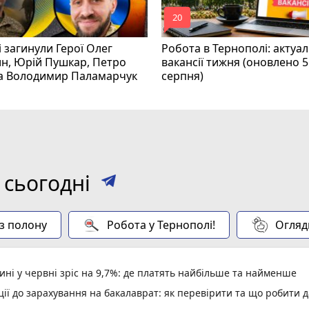
mode_comment
20
і загинули Герої Олег
Робота в Тернополі: актуал
н, Юрій Пушкар, Петро
вакансії тижня (оновлено 5
та Володимир Паламарчук
серпня)
 сьогодні
 з полону
Робота у Тернополі!
Огляд
ині у червні зріс на 9,7%: де платять найбільше та найменше
ї до зарахування на бакалаврат: як перевірити та що робити д