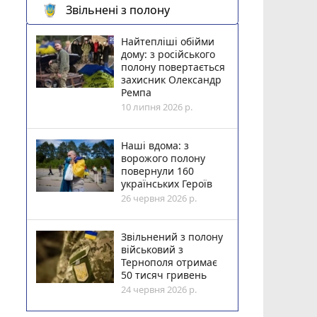
Звільнені з полону
Найтепліші обійми
дому: з російського
полону повертається
захисник Олександр
Ремпа
10 липня 2026 р.
Наші вдома: з
ворожого полону
повернули 160
українських Героїв
26 червня 2026 р.
Звільнений з полону
військовий з
Тернополя отримає
50 тисяч гривень
24 червня 2026 р.