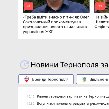
mode_comment
mode_comment
24
23
«Треба вміти вчасно піти»: як Олег
На війн
Соколовський прокоментував
Шелети
призначення нового начальника
Федів 
управління ЖКГ
Новини Тернополя за
Бренди Тернопілля
Звільнені
Рівень середньої зарплати на Тернопільщ
16:15
Вступники почали отримувати рекомендаці
15:35