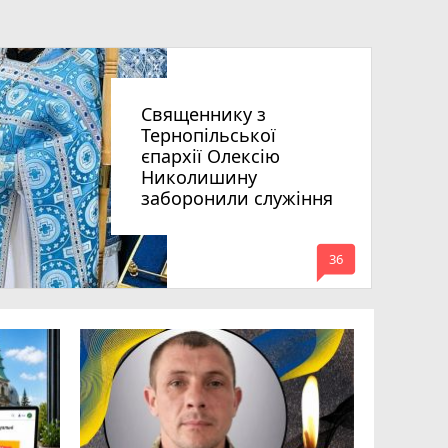
Священнику з
Тернопільської
єпархії Олексію
Николишину
заборонили служіння
mode_comment
36
«Треба вм
Соколовс
призначе
управлін