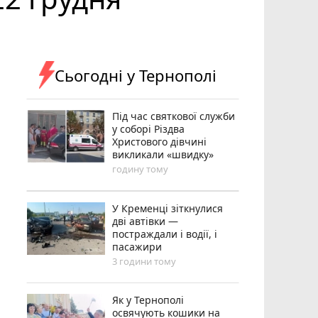
Сьогодні у Тернополі
Під час святкової служби
у соборі Різдва
Христового дівчині
викликали «швидку»
годину тому
У Кременці зіткнулися
дві автівки —
постраждали і водії, і
пасажири
3 години тому
Як у Тернополі
освячують кошики на