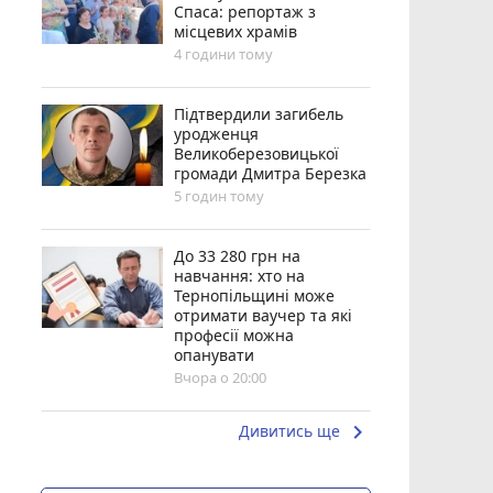
Спаса: репортаж з
місцевих храмів
4 години тому
Підтвердили загибель
уродженця
Великоберезовицької
громади Дмитра Березка
5 годин тому
До 33 280 грн на
навчання: хто на
Тернопільщині може
отримати ваучер та які
професії можна
опанувати
Вчора о 20:00
keyboard_arrow_right
Дивитись ще