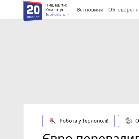
Пишеш ти!
Всі новини
Обговоренн
Коментує
Тернопіль
Робота у Тернополі!
О
Євро перевалив 