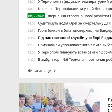
У Тернополі зафіксували температурний 
15:02
Школяр з Тернопільщини у свій День на
14:30
Від читача
Звернення стосовно нової розмітки і
Судитимуть водія Opel за смертельну ДТП
14:00
Горів балкон в багатоповерхівці на Банде
13:30
Під час святкової служби у соборі Різ
12:54
Призначили уповноваженого з питань безб
12:30
У Тернополі планують встановити 12 соняч
12:00
В амбулаторії №6 Тернополя розпочав роб
11:29
У Кременці зіткнулися дві автівки — по
10:44
keyboard_arrow_right
Дивитись ще
Жінка з Тернопільського району продавала
10:30
Ветеранський бізнес може отримати по 1 
10:00
Як у Тернополі освячують кошики на Сп
09:30
Підтвердили загибель уродженця Вели
09:00
Я
Яблучний спас або Преображення Господнє
08:00
о
С
Концерти, зірки «МастерШеф» та ярмарок
22:01