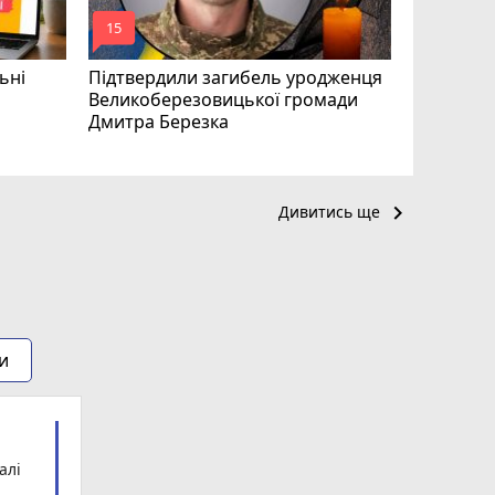
mode_comment
mode_comment
15
24
ьні
Підтвердили загибель уродженця
Великоберезовицької громади
Дмитра Березка
keyboard_arrow_right
Дивитись ще
и
алі