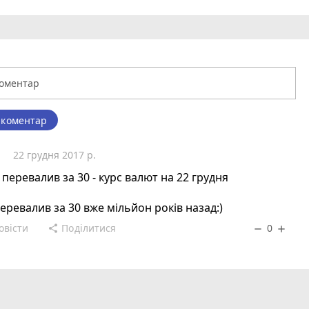
 коментар
р
22 грудня 2017 р.
 перевалив за 30 - курс валют на 22 грудня
еревалив за 30 вже мільйон років назад:)
овісти
Поділитися
0
share
remove
add