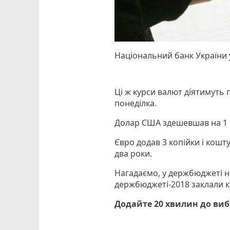
Національний банк України у
Ці ж курси валют діятимуть 
понеділка.
Долар США здешевшав на 1 ко
Євро додав 3 копійки і кошт
два роки.
Нагадаємо, у держбюджеті на
держбюджеті-2018 заклали ку
Додайте 20 хвилин до ви