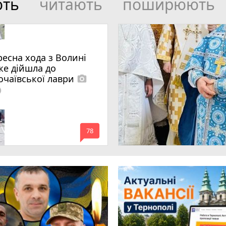
ють
читають
поширюють
ресна хода з Волині
же дійшла до
очаївської лаври
photo_camera
lled
mode_comment
78