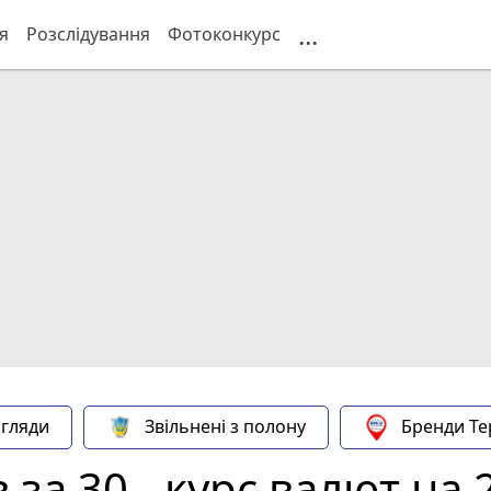
...
я
Розслідування
Фотоконкурс
гляди
Звільнені з полону
Бренди Те
за 30 - курс валют на 