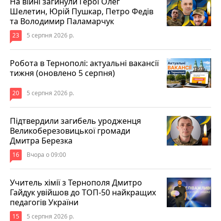
На війні загинули Герої Олег
Шелетин, Юрій Пушкар, Петро Федів
та Володимир Паламарчук
23
5 серпня 2026 р.
Робота в Тернополі: актуальні вакансії
тижня (оновлено 5 серпня)
20
5 серпня 2026 р.
Підтвердили загибель уродженця
Великоберезовицької громади
Дмитра Березка
16
Вчора о 09:00
Учитель хімії з Тернополя Дмитро
Гайдук увійшов до ТОП-50 найкращих
педагогів України
15
5 серпня 2026 р.