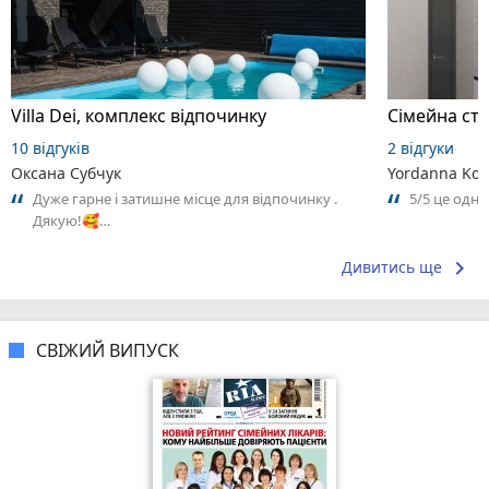
Villa Dei, комплекс відпочинку
Сімейна сто
10 відгуків
2 відгуки
Оксана Субчук
Yordanna Kom
Дуже гарне і затишне місце для відпочинку .
5/5 це одн
Дякую!🥰…
keyboard_arrow_right
Дивитись ще
СВІЖИЙ ВИПУСК