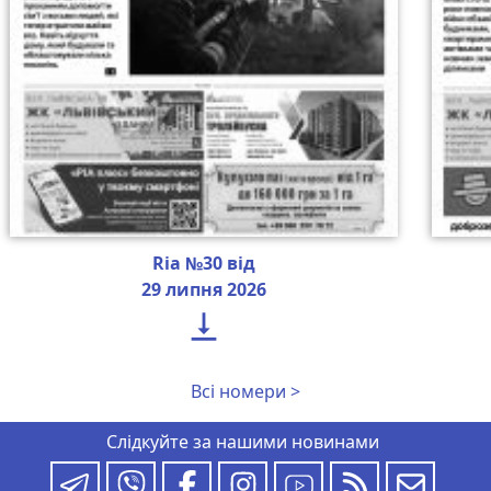
Ria №30 від
29 липня 2026

Всі номери >
Слідкуйте за нашими новинами