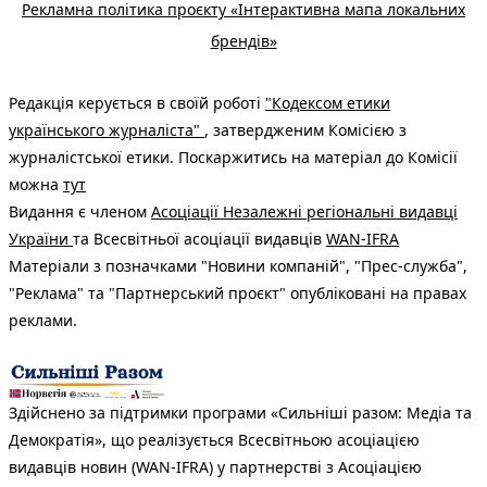
Рекламна політика проєкту «Інтерактивна мапа локальних
брендів»
Редакція керується в своїй роботі
"Кодексом етики
українського журналіста"
, затвердженим Комісією з
журналістської етики. Поскаржитись на матеріал до Комісії
можна
тут
Видання є членом
Асоціації Незалежні регіональні видавці
України
та Всесвітньої асоціації видавців
WAN-IFRA
Матеріали з позначками "Новини компаній", "Прес-служба",
"Реклама" та "Партнерський проєкт" опубліковані на правах
реклами.
Здійснено за підтримки програми «Сильніші разом: Медіа та
Демократія», що реалізується Всесвітньою асоціацією
видавців новин (WAN-IFRA) у партнерстві з Асоціацією