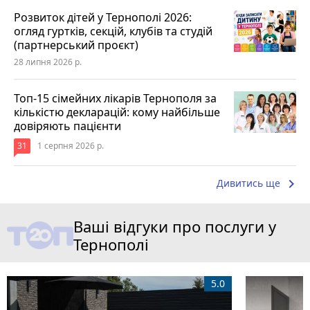
Розвиток дітей у Тернополі 2026:
огляд гуртків, секцій, клубів та студій
(партнерський проєкт)
28 липня 2026 р.
Топ-15 сімейних лікарів Тернополя за
кількістю декларацій: кому найбільше
довіряють пацієнти
31
1 серпня 2026 р.
keyboard_arrow_right
Дивитись ще
Ваші відгуки про послуги у
Тернополі
5.0