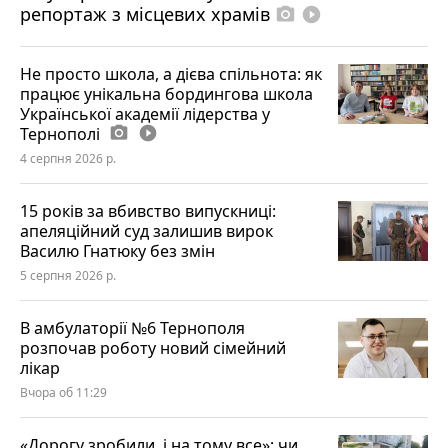
репортаж з місцевих храмів
photo_camera
play_circle_filled
Не просто школа, а дієва спільнота: як
працює унікальна бордингова школа
Української академії лідерства у
Тернополі
photo_camera
play_circle_filled
4 серпня 2026 р.
15 років за вбивство випускниці:
апеляційний суд залишив вирок
Василю Гнатюку без змін
5 серпня 2026 р.
В амбулаторії №6 Тернополя
розпочав роботу новий сімейний
лікар
Вчора об 11:29
«Дорогу зробили, і на тому все»: чи