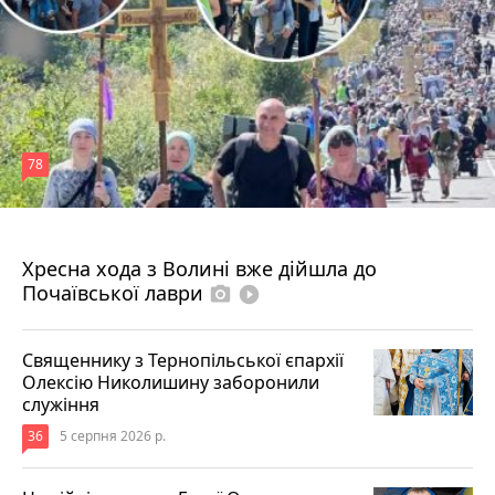
78
4 серпня 2026 р.
Хресна хода з Волині вже дійшла до
Почаївської лаври
photo_camera
play_circle_filled
Священнику з Тернопільської єпархії
Олексію Николишину заборонили
служіння
36
5 серпня 2026 р.