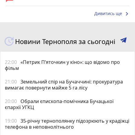
keyboard_arrow_right
Дивитись ще
Новини Тернополя за сьогодні
22:00
«Петрик П’яточкин у кіно»: що відомо про
фільм
21:00
Земельний спір на Бучаччині: прокуратура
вимагає повернути майже 5 га лісу
20:00
Обрали єпископа-помічника Бучацької
єпархії УГКЦ
19:00
35-річну тернополянку підозрюють у крадіжці
телефона в неповнолітнього