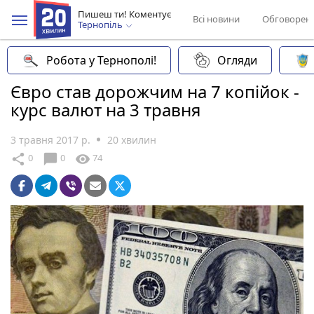
Пишеш ти! Коментує
Всі новини
Обговорен
Тернопіль
Робота у Тернополі!
Огляди
Євро став дорожчим на 7 копійок -
курс валют на 3 травня
3 травня 2017 р.
20 хвилин
chat_bubble
share
visibility
0
0
74