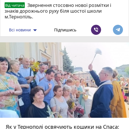
Звернення стосовно нової розмітки і
Від читача
знаків дорожнього руху біля шостої школи
м.Тернопіль.
Всі новини
Підпишись
Як у Тернополі освячують кошики на Спаса: