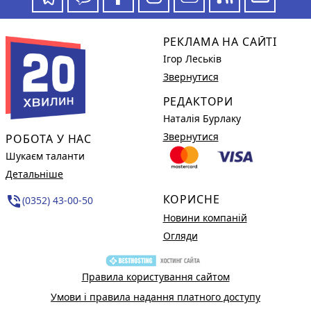
РЕКЛАМА НА САЙТІ
Ігор Леськів
Звернутися
РЕДАКТОРИ
Наталія Бурлаку
Звернутися
РОБОТА У НАС
Шукаєм таланти
Детальніше
КОРИСНЕ
phone_in_talk
(0352) 43-00-50
Новини компаній
Огляди
Правила користування сайтом
Умови і правила надання платного доступу