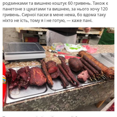
родзинками та вишнею коштує 60 гривень. Також є
панетоне з цукатами та вишнею, за нього хочу 120
гривень. Сирної паски в мене нема, бо вдома таку
ніхто не їсть, тому я і не готую, — каже пані.