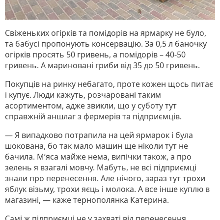
Свіженьких огірків та помідорів на ярмарку не було,
та бабусі пропонують консервацію. За 0,5 л баночку
огірків просять 50 гривень, а помідорів – 40-50
гривень. А мариновані гриби від 35 до 50 гривень.
Покупців на ринку небагато, проте кожен щось питає
і купує. Люди кажуть, розчаровані таким
асортиментом, адже звикли, що у суботу тут
справжній аншлаг з фермерів та підприємців.
— Я випадково потрапила на цей ярмарок і була
шокована, бо так мало машин ще ніколи тут не
бачила. М’яса майже нема, випічки також, а про
зелень я взагалі мовчу. Мабуть, не всі підприємці
знали про перенесення. Але нічого, зараз тут трохи
яблук візьму, трохи яєць і молока. А все інше куплю в
магазині, — каже тернополянка Катерина.
Самі ж підприємці не у захваті від перенесення