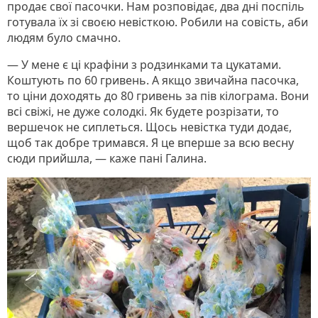
продає свої пасочки. Нам розповідає, два дні поспіль
готувала їх зі своєю невісткою. Робили на совість, аби
людям було смачно.
— У мене є ці крафіни з родзинками та цукатами.
Коштують по 60 гривень. А якщо звичайна пасочка,
то ціни доходять до 80 гривень за пів кілограма. Вони
всі свіжі, не дуже солодкі. Як будете розрізати, то
вершечок не сиплеться. Щось невістка туди додає,
щоб так добре тримався. Я це вперше за всю весну
сюди прийшла, — каже пані Галина.