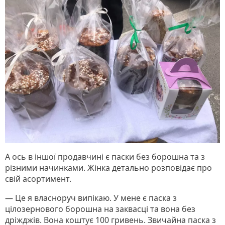
А ось в іншої продавчині є паски без борошна та з
різними начинками. Жінка детально розповідає про
свій асортимент.
— Це я власноруч випікаю. У мене є паска з
цілозернового борошна на заквасці та вона без
дріжджів. Вона коштує 100 гривень. Звичайна паска з