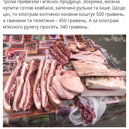
Трохи привезли і м’ясної продукції. Зокрема, можна
купити готові ковбаси, запечені рульки та інше. Щодо
цін, то кілограм копченої конини коштує 500 гривень,
а свинини та телятини – 450 гривень. А за кілограм
м’ясного рулету просять 340 гривень.