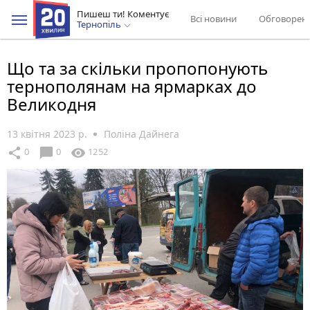
Пишеш ти! Коментує
Всі новини
Обговорен
Тернопіль
Що та за скільки пропопонують
тернополянам на ярмарках до
Великодня
13 квітня 2023 р.
Поліна Дайнега
chat_bubble
share
visibility
0
0
1252