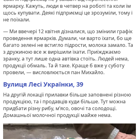
ярмарку. Кажуть, люди в четвер на роботі та коли їм
щось купувати. Деякі підприємці це зрозуміли, тому і
не поїхали.
— Ми ввечері 12 квітня дізналися, що змінили графік
проведення ярмарків. Думали, чи варто їхати, бо ще
багато зелені не встигло підрости, молока замало. Та
з дружиною все ж вирішили їхати. Приїжджаємо
зранку, а тут лише одна автівка стоїть. Людей нема,
продукції обмаль. Та й таке. Краще б вже у суботу
провели, — висловлюється пан Михайло.
Вулиця Лесі Українки, 39
На другій локації прилавки більше заповнені різною
продукцією, та і продавців куди більше. Тут можна
придбати різну рибу, м’ясо, овочі та солодощі.
Домашньої молочної продукції майже нема.