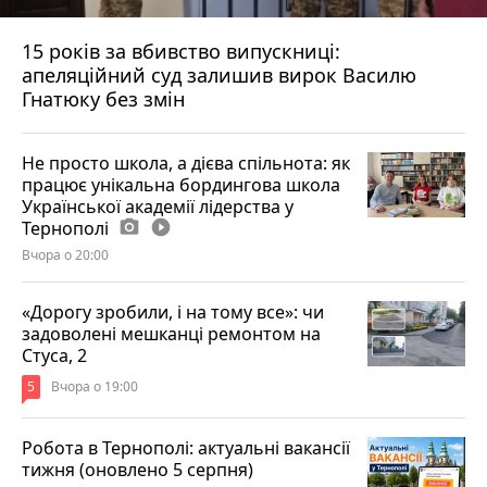
15 років за вбивство випускниці:
апеляційний суд залишив вирок Василю
Гнатюку без змін
Не просто школа, а дієва спільнота: як
працює унікальна бордингова школа
Української академії лідерства у
Тернополі
photo_camera
play_circle_filled
Вчора о 20:00
«Дорогу зробили, і на тому все»: чи
задоволені мешканці ремонтом на
Стуса, 2
5
Вчора о 19:00
Робота в Тернополі: актуальні вакансії
тижня (оновлено 5 серпня)