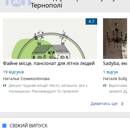
Тернополі
4.7
Файне місце, пансіонат для літніх людей
Sadyba, еко
19 відгуків
1 відгук
Наталья Семиколенова
Наталя Бобр
Дякую! Чудове місце! Чисто, затишно, все з
Відпочивала
посмішкою. Рекомендую! То тримати!
захваті! Ду
дровах та ч
бджолина..
keyboard_arrow_right
Дивитись ще
СВІЖИЙ ВИПУСК