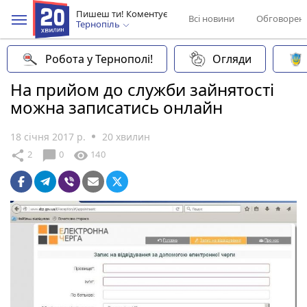
Пишеш ти! Коментує
Всі новини
Обговорен
Тернопіль
Робота у Тернополі!
Огляди
На прийом до служби зайнятості
можна записатись онлайн
18 січня 2017 р.
20 хвилин
chat_bubble
share
visibility
2
0
140