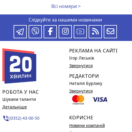
Всі номери >
Слідкуйте за нашими новинами
РЕКЛАМА НА САЙТІ
Ігор Леськів
Звернутися
РЕДАКТОРИ
Наталія Бурлаку
Звернутися
РОБОТА У НАС
Шукаєм таланти
Детальніше
КОРИСНЕ
phone_in_talk
(0352) 43-00-50
Новини компаній