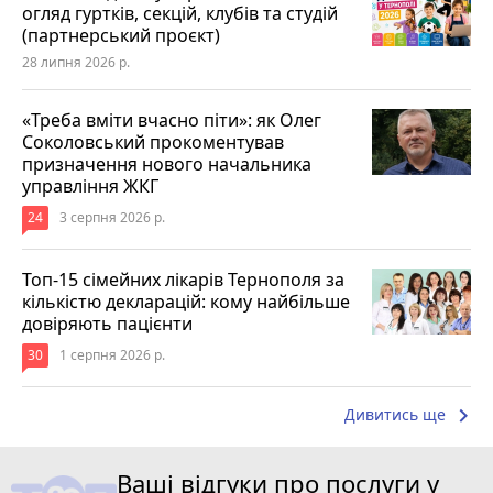
огляд гуртків, секцій, клубів та студій
(партнерський проєкт)
28 липня 2026 р.
«Треба вміти вчасно піти»: як Олег
Соколовський прокоментував
призначення нового начальника
управління ЖКГ
24
3 серпня 2026 р.
Топ-15 сімейних лікарів Тернополя за
кількістю декларацій: кому найбільше
довіряють пацієнти
30
1 серпня 2026 р.
keyboard_arrow_right
Дивитись ще
Ваші відгуки про послуги у