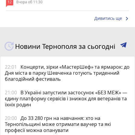
12
Вчора об 11:30
keyboard_arrow_right
Дивитись ще
Новини Тернополя за сьогодні
22:01
Концерти, зірки «МастерШеф» та ярмарок: до
Дня міста в парку Шевченка готують триденний
благодійний фестиваль
21:00
В Україні запустили застосунок «БЕЗ МЕЖ» —
єдину платформу сервісів і знижок для ветеранів та
їхніх родин
20:00
До 33 280 грн на навчання: хто на
Тернопільщині може отримати ваучер та які
професії можна опанувати