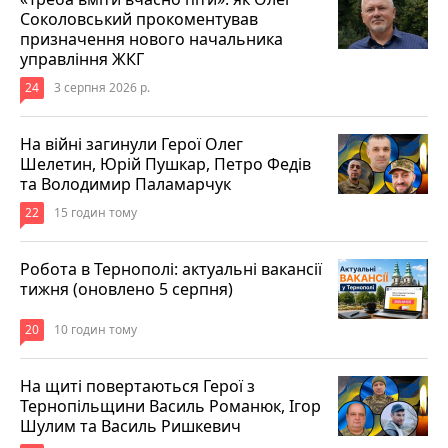
Соколовський прокоментував
призначення нового начальника
управління ЖКГ
24
3 серпня 2026 р.
На війні загинули Герої Олег
Шелетин, Юрій Пушкар, Петро Федів
та Володимир Паламарчук
22
15 годин тому
Робота в Тернополі: актуальні вакансії
тижня (оновлено 5 серпня)
20
10 годин тому
На щиті повертаються Герої з
Тернопільщини Василь Романюк, Ігор
Шулим та Василь Ришкевич