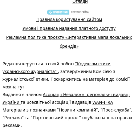
Огляди
Правила користування сайтом
Умови і правила надання платного доступу
Рекламна політика проєкту «Інтерактивна мапа локальних
брендів»
Редакція керується в своїй роботі
"Кодексом етики
українського журналіста"
, затвердженим Комісією з
журналістської етики. Поскаржитись на матеріал до Комісії
можна
тут
Видання є членом
Асоціації Незалежні регіональні видавці
України
та Всесвітньої асоціації видавців
WAN-IFRA
Матеріали з позначками "Новини компаній", "Прес-служба",
"Реклама" та "Партнерський проєкт" опубліковані на правах
реклами.