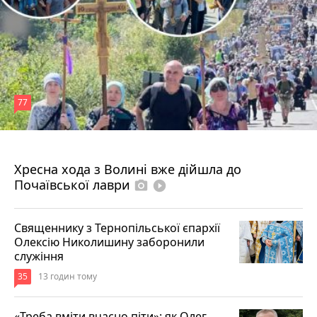
77
Вчора о 12:30
Хресна хода з Волині вже дійшла до
Почаївської лаври
photo_camera
play_circle_filled
Священнику з Тернопільської єпархії
Олексію Николишину заборонили
служіння
35
13 годин тому
«Треба вміти вчасно піти»: як Олег