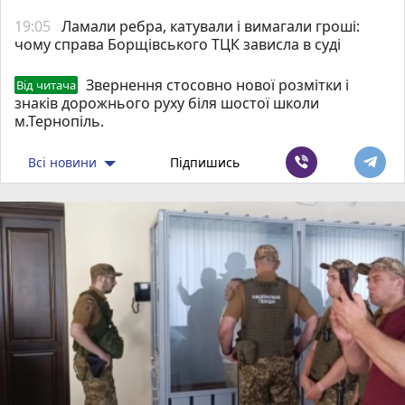
19:05
Ламали ребра, катували і вимагали гроші:
чому справа Борщівського ТЦК зависла в суді
Звернення стосовно нової розмітки і
Від читача
знаків дорожнього руху біля шостої школи
м.Тернопіль.
Всі новини
Підпишись