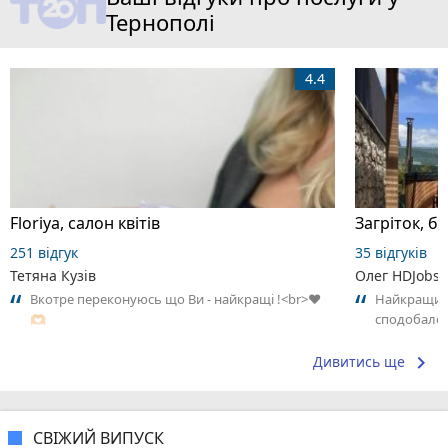
Тернополі
4.4
Floriya, салон квітів
Загріток, б
251 відгук
35 відгуків
Тетяна Кузів
Олег HDJobs
Вкотре переконуюсь що Ви - найкращі !<br>♥️
Найкращий 
🫶🏻
сподобало
keyboard_arrow_right
Дивитись ще
СВІЖИЙ ВИПУСК