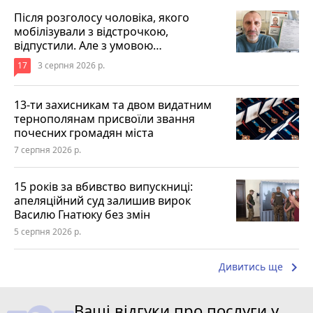
Після розголосу чоловіка, якого
мобілізували з відстрочкою,
відпустили. Але з умовою…
17
3 серпня 2026 р.
13-ти захисникам та двом видатним
тернополянам присвоїли звання
почесних громадян міста
7 серпня 2026 р.
15 років за вбивство випускниці:
апеляційний суд залишив вирок
Василю Гнатюку без змін
5 серпня 2026 р.
keyboard_arrow_right
Дивитись ще
Ваші відгуки про послуги у