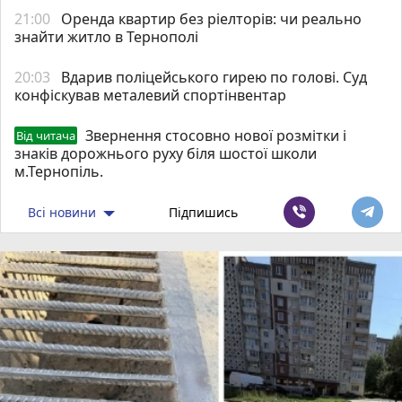
21:00
Оренда квартир без ріелторів: чи реально
знайти житло в Тернополі
20:03
Вдарив поліцейського гирею по голові. Суд
конфіскував металевий спортінвентар
Звернення стосовно нової розмітки і
Від читача
знаків дорожнього руху біля шостої школи
м.Тернопіль.
Всі новини
Підпишись