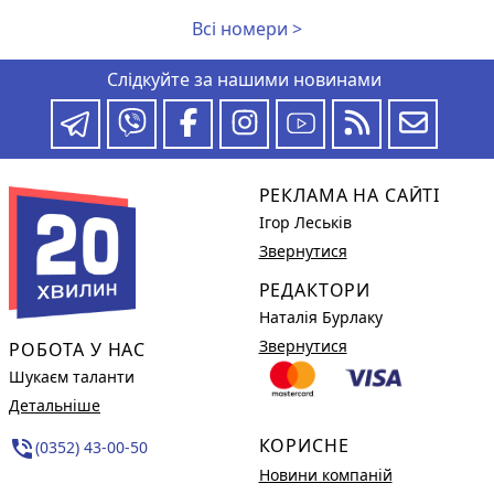
Всі номери >
Слідкуйте за нашими новинами
РЕКЛАМА НА САЙТІ
Ігор Леськів
Звернутися
РЕДАКТОРИ
Наталія Бурлаку
Звернутися
РОБОТА У НАС
Шукаєм таланти
Детальніше
КОРИСНЕ
phone_in_talk
(0352) 43-00-50
Новини компаній