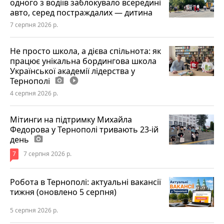
одного з водіїв заблокувало всередині
авто, серед постраждалих — дитина
7 серпня 2026 р.
Не просто школа, а дієва спільнота: як
працює унікальна бордингова школа
Української академії лідерства у
Тернополі
photo_camera
play_circle_filled
4 серпня 2026 р.
Мітинги на підтримку Михайла
Федорова у Тернополі тривають 23-ій
день
photo_camera
7
7 серпня 2026 р.
Робота в Тернополі: актуальні вакансії
тижня (оновлено 5 серпня)
5 серпня 2026 р.