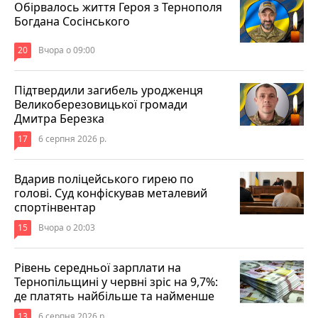
Обірвалось життя Героя з Тернополя
Богдана Сосінського
20
Вчора о 09:00
Підтвердили загибель уродженця
Великоберезовицької громади
Дмитра Березка
17
6 серпня 2026 р.
Вдарив поліцейського гирею по
голові. Суд конфіскував металевий
спортінвентар
15
Вчора о 20:03
Рівень середньої зарплати на
Тернопільщині у червні зріс на 9,7%:
де платять найбільше та найменше
13
6 серпня 2026 р.