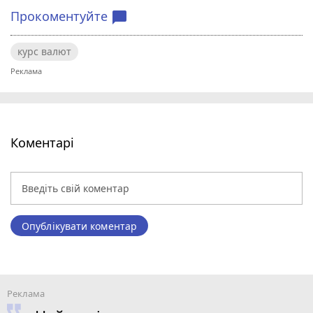
Прокоментуйте
chat_bubble
курс валют
Коментарі
Опублікувати коментар