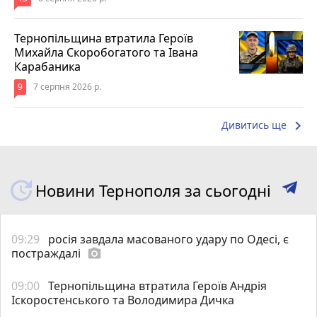
Тернопільщина втратила Героїв
Михайла Скоробогатого та Івана
Карабаника
9
7 серпня 2026 р.
keyboard_arrow_right
Дивитись ще
Новини Тернополя за сьогодні
09:29
росія завдала масованого удару по Одесі, є
постраждалі
photo_camera
09:00
Тернопільщина втратила Героїв Андрія
Іскоростенського та Володимира Дичка