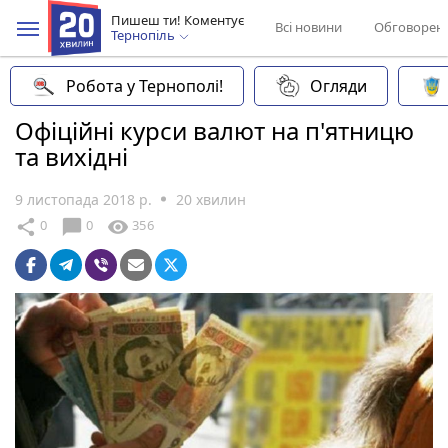
Пишеш ти! Коментує
Всі новини
Обговорен
Тернопіль
Робота у Тернополі!
Огляди
Офіційні курси валют на п'ятницю
та вихідні
9 листопада 2018 р.
20 хвилин
chat_bubble
share
visibility
0
0
356