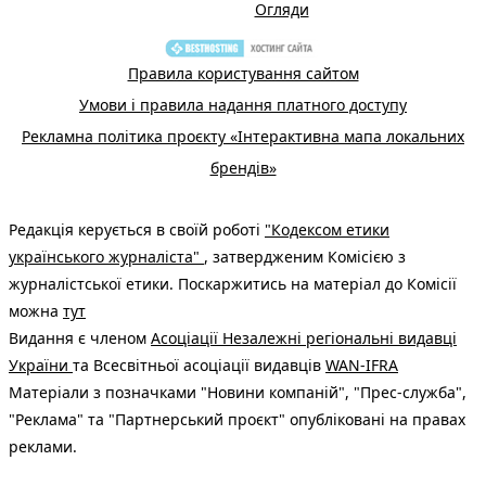
Огляди
Правила користування сайтом
Умови і правила надання платного доступу
Рекламна політика проєкту «Інтерактивна мапа локальних
брендів»
Редакція керується в своїй роботі
"Кодексом етики
українського журналіста"
, затвердженим Комісією з
журналістської етики. Поскаржитись на матеріал до Комісії
можна
тут
Видання є членом
Асоціації Незалежні регіональні видавці
України
та Всесвітньої асоціації видавців
WAN-IFRA
Матеріали з позначками "Новини компаній", "Прес-служба",
"Реклама" та "Партнерський проєкт" опубліковані на правах
реклами.