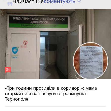
коментують
Найчастіше
34
«Три години просиділи в коридорі»: мама
Вчора о 13:05
скаржиться на послуги в травмпункті
Тернополя