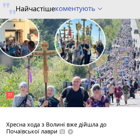
коментують
Найчастіше
77
4 серпня 2026 р.
Хресна хода з Волині вже дійшла до
Почаївської лаври
photo_camera
play_circle_filled