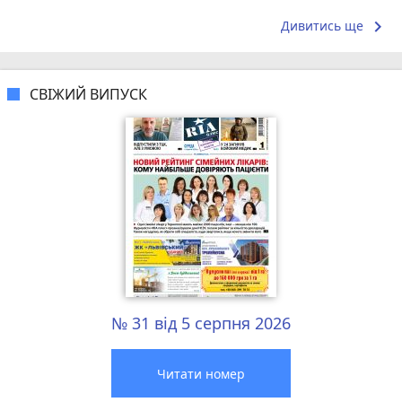
Продукт має
keyboard_arrow_right
Дивитись ще
СВІЖИЙ ВИПУСК
№ 31 від 5 серпня 2026
Читати номер