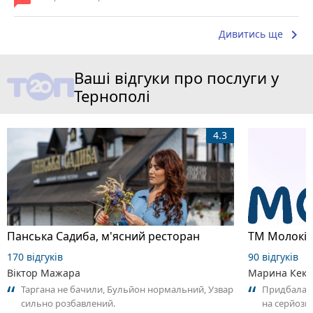
keyboard_arrow_right
Дивитись ще
Ваші відгуки про послуги у
Тернополі
4.3
Панська Садиба, м'ясний ресторан
ТМ Молокі
170 відгуків
90 відгуків
Віктор Мажара
Марина Кек
Таргана не бачили, Бульйон нормальний, Узвар
Придбала в
сильно розбавлений.
на серйозне