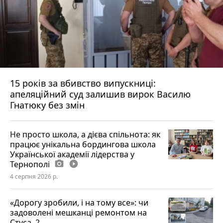
15 років за вбивство випускниці:
апеляційний суд залишив вирок Василю
Гнатюку без змін
Не просто школа, а дієва спільнота: як
працює унікальна бордингова школа
Української академії лідерства у
Тернополі
photo_camera
play_circle_filled
4 серпня 2026 р.
«Дорогу зробили, і на тому все»: чи
задоволені мешканці ремонтом на
Стуса, 2