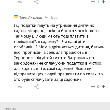
reply
share
remove
add
1
Таня Андраш
Ігор
reply
І ці податки підуть на утримання дитячих
садків, лікарень, шкіл та багато чого іншого...
Так чому ці люди мають тоді платити в
поліклініці?, в садочку? Чи ваші діти
особливіші? Чим відрізняється дитина, батьки
якої прописані в селі, але працюють в
Тернополі, від дітей тих хто батрачить по
закордонах (не сплачуючи податтки в місті!!!!),
але ходять в ті ж самі садочки? Якщо ви
відправите цих людей працювати по селах, то
хто буде сплачувати за ці садочки?
reply
share
remove
add
0