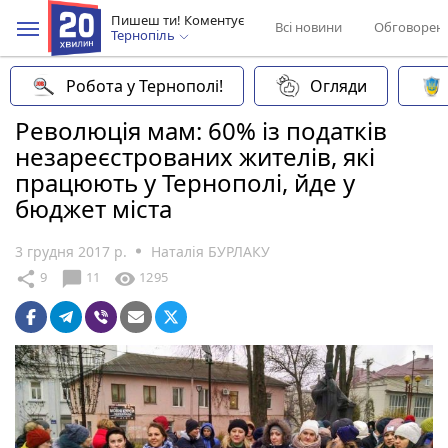
Пишеш ти! Коментує
Всі новини
Обговорен
Тернопіль
Робота у Тернополі!
Огляди
Революція мам: 60% із податків
незареєстрованих жителів, які
працюють у Тернополі, йде у
бюджет міста
3 грудня 2017 р.
Наталія БУРЛАКУ
chat_bubble
share
visibility
9
11
1295