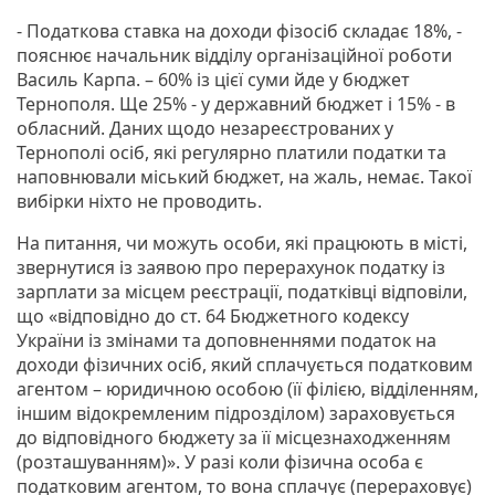
- Податкова ставка на доходи фізосіб складає 18%, -
пояснює начальник відділу організаційної роботи
Василь Карпа. – 60% із цієї суми йде у бюджет
Тернополя. Ще 25% - у державний бюджет і 15% - в
обласний. Даних щодо незареєстрованих у
Тернополі осіб, які регулярно платили податки та
наповнювали міський бюджет, на жаль, немає. Такої
вибірки ніхто не проводить.
На питання, чи можуть особи, які працюють в місті,
звернутися із заявою про перерахунок податку із
зарплати за місцем реєстрації, податківці відповіли,
що «відповідно до ст. 64 Бюджетного кодексу
України із змінами та доповненнями податок на
доходи фізичних осіб, який сплачується податковим
агентом – юридичною особою (її філією, відділенням,
іншим відокремленим підрозділом) зараховується
до відповідного бюджету за її місцезнаходженням
(розташуванням)». У разі коли фізична особа є
податковим агентом, то вона сплачує (перераховує)