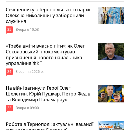
Священнику з Тернопільської єпархії
Олексію Николишину заборонили
служіння
35
Вчора о 10:53
«Треба вміти вчасно піти»: як Олег
Соколовський прокоментував
призначення нового начальника
управління ЖКГ
24
3 серпня 2026 р.
На війні загинули Герої Олег
Шелетин, Юрій Пушкар, Петро Федів
та Володимир Паламарчук
22
Вчора о 09:00
Робота в Тернополі: актуальні вакансії
тижня (оновлено 5 серпня)