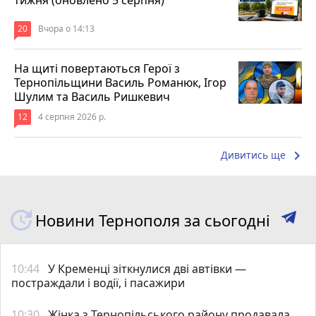
20
Вчора о 14:13
На щиті повертаються Герої з
Тернопільщини Василь Романюк, Ігор
Шулим та Василь Ришкевич
12
4 серпня 2026 р.
keyboard_arrow_right
Дивитись ще
Новини Тернополя за сьогодні
10:44
У Кременці зіткнулися дві автівки —
постраждали і водії, і пасажири
10:30
Жінка з Тернопільського району продавала