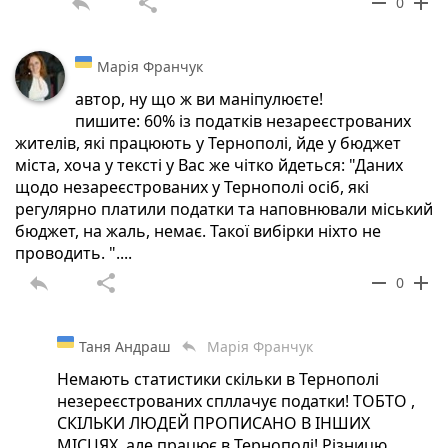
reply
share
remove
add
0
Марія Франчук
автор, ну що ж ви маніпулюєте!
пишите: 60% із податків незареєстрованих
жителів, які працюють у Тернополі, йде у бюджет
міста, хоча у тексті у Вас же чітко йдеться: "Даних
щодо незареєстрованих у Тернополі осіб, які
регулярно платили податки та наповнювали міський
бюджет, на жаль, немає. Такої вибірки ніхто не
проводить. "....
reply
share
remove
add
0
Таня Андраш
Марія Франчук
reply
Немають статистики скільки в Тернополі
незереєстрованих спллачує податки! ТОБТО ,
СКІЛЬКИ ЛЮДЕЙ ПРОПИСАНО В ІНШИХ
МІСЦЯХ, але працює в Тернополі! Різницю