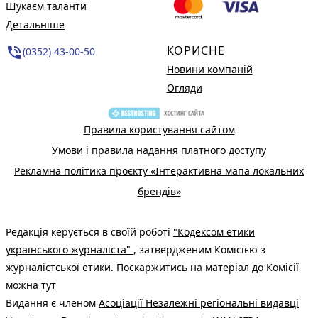
Шукаєм таланти
Детальніше
КОРИСНЕ
phone_in_talk
(0352) 43-00-50
Новини компаній
Огляди
Правила користування сайтом
Умови і правила надання платного доступу
Рекламна політика проєкту «Інтерактивна мапа локальних
брендів»
Редакція керується в своїй роботі
"Кодексом етики
українського журналіста"
, затвердженим Комісією з
журналістської етики. Поскаржитись на матеріал до Комісії
можна
тут
Видання є членом
Асоціації Незалежні регіональні видавці