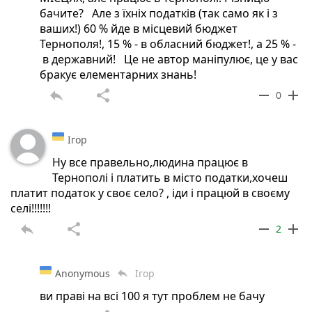
бачите? Але з їхніх податків (так само як і з
ваших!) 60 % йде в місцевий бюджет
Тернополя!, 15 % - в обласний бюджет!, а 25 % -
в державний! Це не автор маніпулює, це у вас
бракує елементарних знань!
reply
share
remove
add
0
Ігор
Ну все правельно,людина працює в
Тернополі і платить в місто податки,хочеш
платит податок у своє село? , іди і працюй в своєму
селі!!!!!!!
reply
share
remove
add
2
Anonymous
Ігор
reply
ви праві на всі 100 я тут проблем не бачу