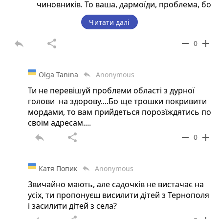
чиновників. То ваша, дармоїди, проблема, бо
ви самі утримуєтесь за рахунок праці тих
Читати далі
самих батьків! А якщо ви неспроможні
виконувати свої обов*язки, то йдіть зі своїх
reply
share
remove
add
0
теплих кабінетів, звільніть місце для тих, хто
буде спроможний то зробити. Адресу, куди
вам йти, знаєте, чи вказати?
Olga Tanina
Anonymous
reply
Ти не перевішуй проблеми області з дурної
голови на здорову....Бо ще трошки покривити
мордами, то вам прийдеться порозїждятись по
своїм адресам....
reply
share
remove
add
0
Катя Попик
Anonymous
reply
Звичайно мають, але садочків не вистачає на
усіх, ти пропонуєш висилити дітей з Тернополя
і засилити дітей з села?