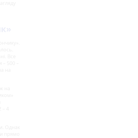
нагляду
ик»
ончику».
алось.
ні. Все
 – 500 –
на на
іж на
ликом»
и
 – 4
и. Однак
ти прямо