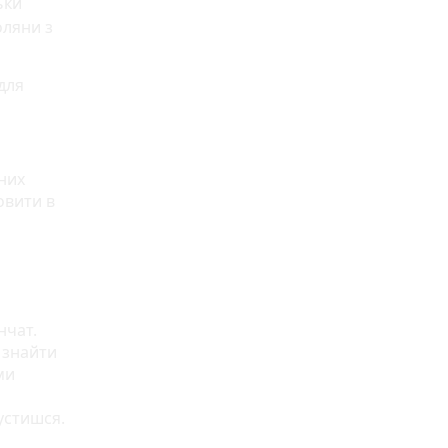
ьки
оляни з
для
йних
овити в
нчат.
 знайти
ми
пустишся.