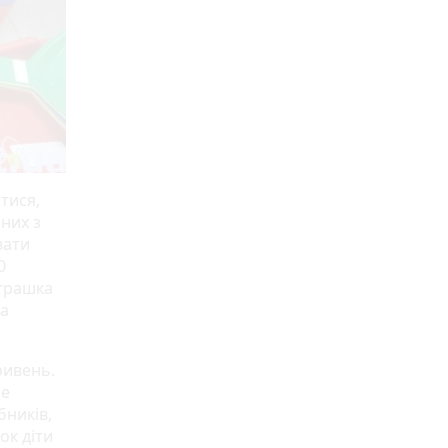
тися,
них з
вати
0
іграшка
на
ривень.
не
бників,
ок діти