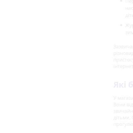
Пер
нас
діт
Жур
зим
Зазвичай
різнови
пристос
інтернет
Які 
У магаз
Вони ві
звичайні
дітьми.
прогулюв