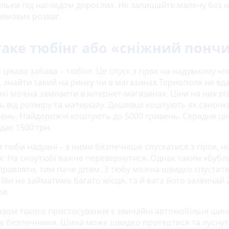
ільки під наглядом дорослих. Не залишайте малечу без 
зимових розваг.
аке тюбінг або «сніжний понч
цікава забава – тюбінг. Це спуск з гірок на надувному «п
, знайти такий на ринку чи в магазинах Тернополя не вд
кі можна замовити в інтернет-магазинах. Ціни на них різ
 від розміру та матеріалу. Дешевші коштують як саночки
вень. Найдорожчі коштують до 5000 гривень. Середня ці
адає 1500 грн.
 тюби надувні – з ними безпечніше спускатися з гірок, н
х. На сноутюбі важче перевернутися. Однак таким «буб
правляти, тим паче дітям. З тюбу можна швидко спустит
 Він не займатиме багато місця, та й вага його зазвичай 2
ми.
зом такого пристосування є звичайні автомобільні шин
 є безпечними. Шина може швидко протертися та лусну