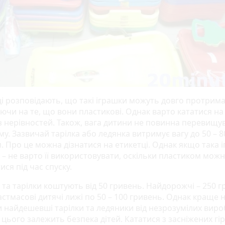
і розповідають, що такі іграшки можуть довго протрима
ючи на те, що вони пластикові. Однак варто кататися на 
ез нерівностей. Також, вага дитини не повинна перевищу
у. Зазвичай тарілка або ледянка витримує вагу до 50 – 8
. Про це можна дізнатися на етикетці. Однак якщо така 
 – не варто її використовувати, оскільки пластиком мож
ся під час спуску.
та тарілки коштують від 50 гривень. Найдорожчі – 250 г
стмасові дитячі лижі по 50 – 100 гривень. Однак краще 
и найдешевші тарілки та ледяники від незрозумілих виро
 цього залежить безпека дітей. Кататися з засніжених гір