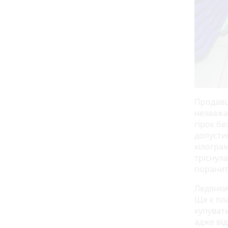
Продавц
незважа
гірок б
допустим
кілограм
тріснула
поранити
Ледянки 
Ще є пла
купуват
адже від