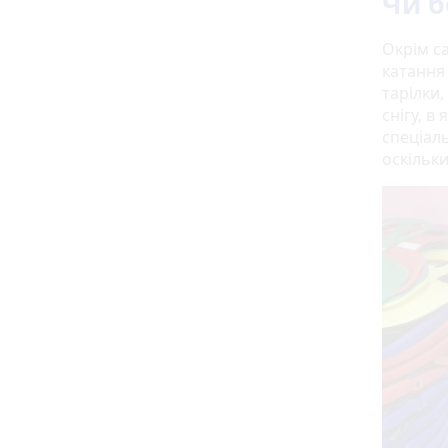
Чи б
Окрім с
катання 
тарілки
снігу, в
спеціаль
оскільки