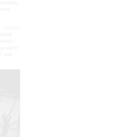
товарів,
тися.
 – Часто
івній
можна і
им мати
 такі,