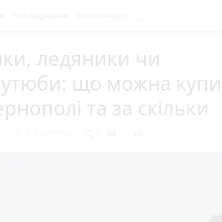
...
я
Розслідування
Фотоконкурс
ки, ледяники чи
оутюби: що можна купи
ернополі та за скільки
2020 р.
Вадим Єпур
chat_bubble
share
visibility
0
13
524