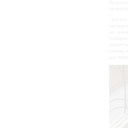
Як розп
не важл
- Багато
неправи
на санка
поверхні
покаліч
голову н
що прив