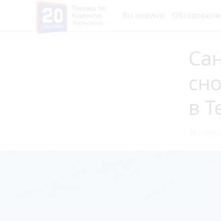
Пишеш ти!
Всі новини
Обговоренн
Коментує
Тернопіль
Сан
сн
в Т
18 січня 