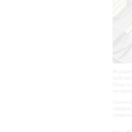
Як ради
щоб кат
Якщо ж с
ненароко
Санчата 
середньо
гривень.