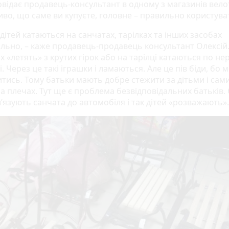
овідає продавець-консультант в одному з магазинів вело
иво, що саме ви купуєте, головне – правильно користува
 дітей катаються на санчатах, тарілках та інших засобах
льно, – каже продавець-продавець консультант Олексій.
х «летять» з крутих гірок або на тарілці катаються по нер
. Через це такі іграшки і ламаються. Але це пів біди, бо 
итись. Тому батьки мають добре стежити за дітьми і сам
а плечах. Тут ще є проблема безвідповідальних батьків. Є
’язують санчата до автомобіля і так дітей «розважають».