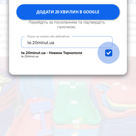
езпечна пластикова атрибутик
ДОДАТИ 20 ХВИЛИН В GOOGLE
анчат можна придбати і більш дешеві та незвичні іграшк
з гірок. Вони виготовлені з пластику. Це переважно спец
, та ледянки. Ледянки нагадують звичайні лопати для чи
 які сідають діти. Вони мають невелику ручку. Тарілки та
ні ручки. З ними зазвичай спускаються з засніжених гіро
 пластик добре ковзає.