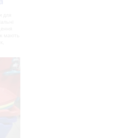
а
и для
іальні
щення
кож мають
к,