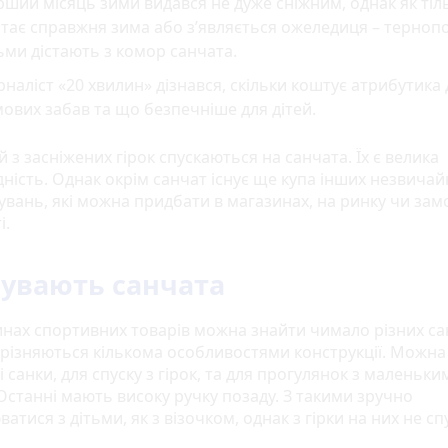
ший місяць зими видався не дуже сніжним, однак як тіл
тає справжня зима або з’являється ожеледиця – терноп
ьми дістають з комор санчата.
наліст «20 хвилин» дізнався, скільки коштує атрибутика 
ових забав та що безпечніше для дітей.
 з засніжених гірок спускаються на санчата. Їх є велика
дність. Однак окрім санчат існує ще купа інших незвича
увань, які можна придбати в магазинах, на ринку чи зам
і.
бувають санчата
инах спортивних товарів можна знайти чимало різних са
дрізняються кількома особливостями конструкції. Можна
 санки, для спуску з гірок, та для прогулянок з маленьки
 Останні мають високу ручку позаду. З такими зручно
атися з дітьми, як з візочком, однак з гірки на них не с