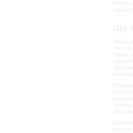
мають т
під час 
Що т
Ще одна 
На жаль
Однак та
залежить
600 гри
них скл
Оскільки
саночка
важче у
повітря.
кілогра
Праобра
вони не