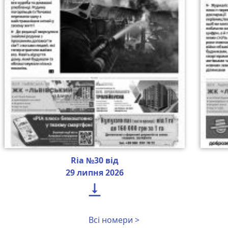
Ria №30 від
29 липня 2026

Всі номери >