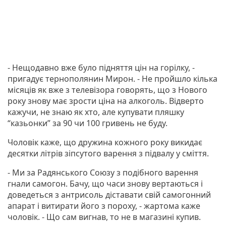
- Нещодавно вже було підняття цін на горілку, -
пригадує тернополянин Мирон. - Не пройшло кілька
місяців як вже з телевізора говорять, що з Нового
року знову має зрости ціна на алкоголь. Відверто
кажучи, не знаю як хто, але купувати пляшку
“казьонки” за 90 чи 100 гривень не буду.
Чоловік каже, що дружина кожного року викидає
десятки літрів зіпсутого варення з підвалу у сміття.
- Ми за Радянського Союзу з подібного варення
гнали самогон. Бачу, що часи знову вертаються і
доведеться з антрисоль діставати свій самогонний
апарат і витирати його з пороху, - жартома каже
чоловік. - Що сам вигнав, то не в магазині купив.