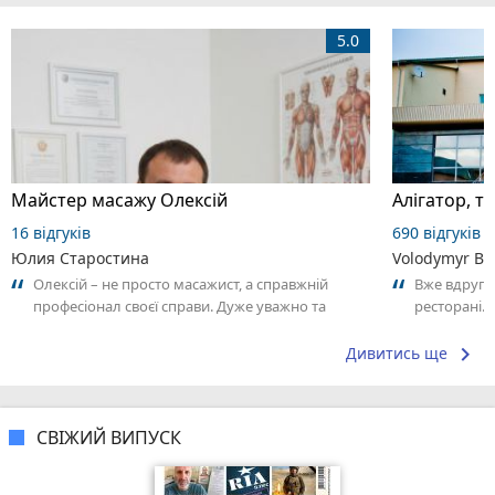
5.0
Майстер масажу Олексій
16 відгуків
690 відгуків
Юлия Старостина
Volodymyr Bo
Олексій – не просто масажист, а справжній
Вже вдруге
професіонал своєї справи. Дуже уважно та
ресторані. 
відповідально підходить до роботи,
взяв замовл
відчувається...
keyboard_arrow_right
Дивитись ще
СВІЖИЙ ВИПУСК