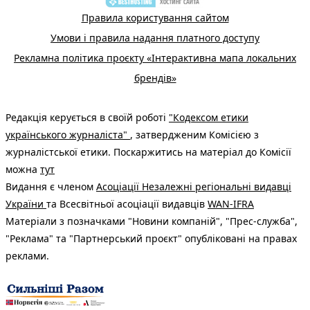
Правила користування сайтом
Умови і правила надання платного доступу
Рекламна політика проєкту «Інтерактивна мапа локальних
брендів»
Редакція керується в своїй роботі
"Кодексом етики
українського журналіста"
, затвердженим Комісією з
журналістської етики. Поскаржитись на матеріал до Комісії
можна
тут
Видання є членом
Асоціації Незалежні регіональні видавці
України
та Всесвітньої асоціації видавців
WAN-IFRA
Матеріали з позначками "Новини компаній", "Прес-служба",
"Реклама" та "Партнерський проєкт" опубліковані на правах
реклами.