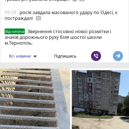
09:29
росія завдала масованого удару по Одесі, є
постраждалі
photo_camera
Звернення стосовно нової розмітки і
Від читача
знаків дорожнього руху біля шостої школи
м.Тернопіль.
Всі новини
Підпишись