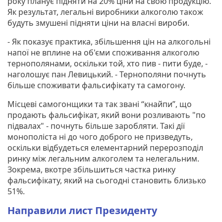
року планує підняти на 20% ціни на свою продукцію.
Як результат, легальні виробники алкоголю також
будуть змушені підняти ціни на власні вироби.
- Як показує практика, збільшення цін на алкогольні
напої не вплине на об'єми споживання алкоголю
тернополянами, оскільки той, хто пив - пити буде, -
наголошує пан Левицький. - Тернополяни почнуть
більше споживати фальсифікату та самогону.
Місцеві самогонщики та так звані “кнайпи”, що
продають фальсифікат, який вони розливають "по
підвалах" - почнуть більше заробляти. Такі дії
монополіста ні до чого доброго не призведуть,
оскільки відбудеться елементарний перерозподіл
ринку між легальним алкоголем та нелегальним.
Зокрема, вкотре збільшиться частка ринку
фальсифікату, який на сьогодні становить близько
51%.
Направили лист Президенту