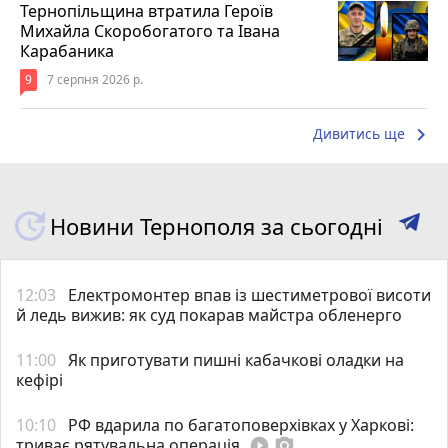
Тернопільщина втратила Героїв
Михайла Скоробогатого та Івана
Карабаника
9
7 серпня 2026 р.
keyboard_arrow_right
Дивитись ще
Новини Тернополя за сьогодні
12:03
Електромонтер впав із шестиметрової висоти
й ледь вижив: як суд покарав майстра обленерго
11:00
Як приготувати пишні кабачкові оладки на
кефірі
10:10
РФ вдарила по багатоповерхівках у Харкові:
триває рятувальна операція
play_circle_filled
photo_camera