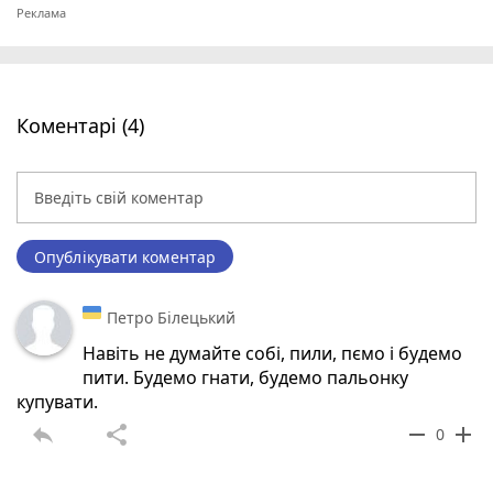
Коментарі (4)
Опублікувати коментар
Петро Білецький
Навіть не думайте собі, пили, пємо і будемо
пити. Будемо гнати, будемо пальонку
купувати.
reply
share
remove
add
0