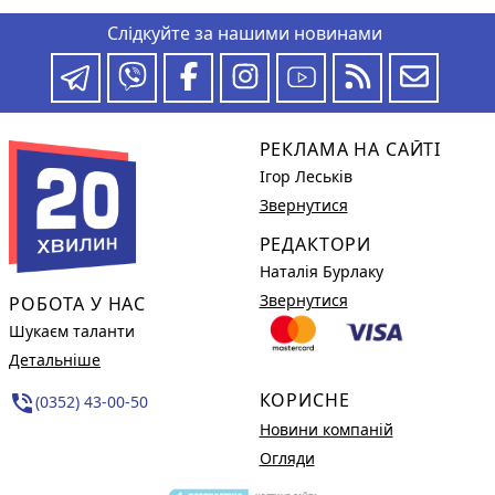
Слідкуйте за нашими новинами
РЕКЛАМА НА САЙТІ
Ігор Леськів
Звернутися
РЕДАКТОРИ
Наталія Бурлаку
Звернутися
РОБОТА У НАС
Шукаєм таланти
Детальніше
КОРИСНЕ
phone_in_talk
(0352) 43-00-50
Новини компаній
Огляди