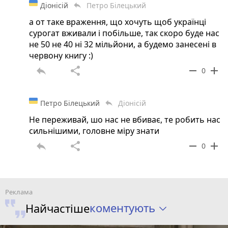
Діонісій
Петро Білецький
reply
а от таке враження, що хочуть щоб українці
сурогат вживали і побільше, так скоро буде нас
не 50 не 40 ні 32 мільйони, а будемо занесені в
червону книгу :)
reply
share
remove
add
0
Петро Білецький
Діонісій
reply
Не переживай, шо нас не вбиває, те робить нас
сильнішими, головне міру знати
reply
share
remove
add
0
коментують
Найчастіше