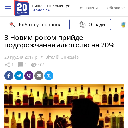
Пишеш ти! Коментує
Всі новини
Обговорен
Тернопіль
Робота у Тернополі!
Огляди
З Новим роком прийде
подорожчання алкоголю на 20%
20 грудня 2017 р.
Віталій Ониськів
chat_bubble
share
visibility
1
4
437