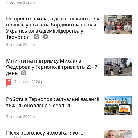
7 серпня 2026 р.
Не просто школа, а дієва спільнота: як
працює унікальна бордингова школа
Української академії лідерства у
Тернополі
photo_camera
play_circle_filled
4 серпня 2026 р.
Мітинги на підтримку Михайла
Федорова у Тернополі тривають 23-ій
день
photo_camera
7
7 серпня 2026 р.
Робота в Тернополі: актуальні вакансії
тижня (оновлено 5 серпня)
5 серпня 2026 р.
Після розголосу чоловіка, якого