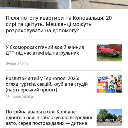
Після потопу квартири на Коновальця, 20
сирі та цвітуть. Мешканці можуть
розраховувати на допомогу?
У Скоморохах п'яний водій вчинив
ДТП під час втечі від патрульних
Вчора о 16:42
Розвиток дітей у Тернополі 2026:
огляд гуртків, секцій, клубів та студій
(партнерський проєкт)
28 липня 2026 р.
Потрійна аварія в селі Колодне:
одного з водіїв заблокувало всередині
авто, серед постраждалих — дитина