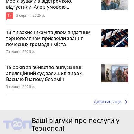
мобілізували з відстрочкою,
відпустили. Але з умовою…
17
3 серпня 2026 р.
13-ти захисникам та двом видатним
тернополянам присвоїли звання
почесних громадян міста
7 серпня 2026 р.
15 років за вбивство випускниці:
апеляційний суд залишив вирок
Василю Гнатюку без змін
5 серпня 2026 р.
keyboard_arrow_right
Дивитись ще
Ваші відгуки про послуги у
Тернополі