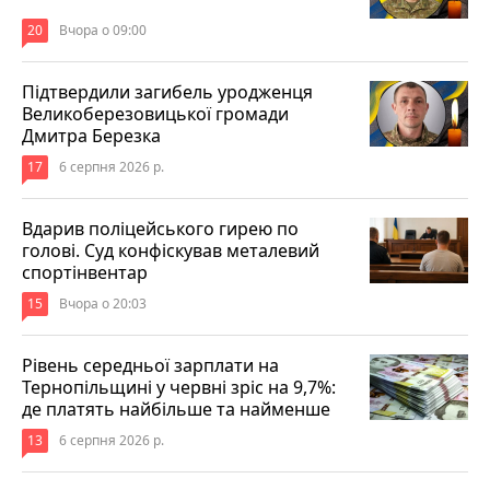
20
Вчора о 09:00
Підтвердили загибель уродженця
Великоберезовицької громади
Дмитра Березка
17
6 серпня 2026 р.
Вдарив поліцейського гирею по
голові. Суд конфіскував металевий
спортінвентар
15
Вчора о 20:03
Рівень середньої зарплати на
Тернопільщині у червні зріс на 9,7%:
де платять найбільше та найменше
13
6 серпня 2026 р.