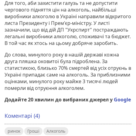
Для того, аби захистити галузь та не допустити
чергового підняття цін на алкоголь, найбільші
виробники алкоголю в Україні направили відкритого
листа Президенту і Прем'єр-міністру. У листі
зазначили, що від дій ДП "Укрспирт" постраждають
легальні виробники алкоголю, споживачі та бюджет.
В той час як хтось на цьому добряче заробить.
До слова, минулого року в нашій державі кожна
друга пляшка оковитої була підроблена. За
статистикою, близько 70% смертей від усіх отруєнь в
Україні припадає саме на алкоголь. За приблизними
оцінками, минулого року майже 3 тисячі людей
померли від отруєння алкоголем.
Додайте 20 хвилин до вибраних джерел у
Google
Коментарі (4)
ринок
Гроші
Алкоголь