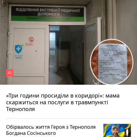
42
«Три години просиділи в коридорі»: мама
Вчора о 13:05
скаржиться на послуги в травмпункті
Тернополя
Обірвалось життя Героя з Тернополя
Богдана Сосінського