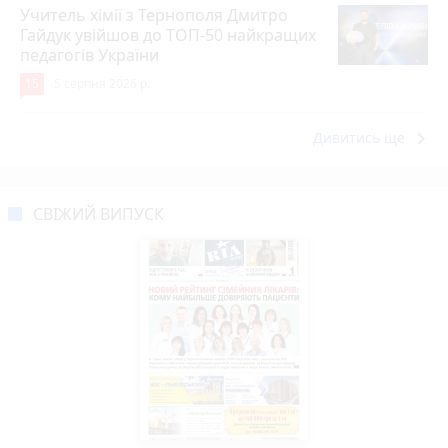
Учитель хімії з Тернополя Дмитро
Гайдук увійшов до ТОП-50 найкращих
педагогів України
15
5 серпня 2026 р.
keyboard_arrow_right
Дивитись ще
СВІЖИЙ ВИПУСК