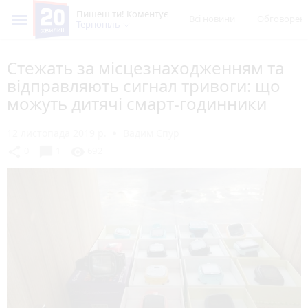
Пишеш ти! Коментує
Всі новини
Обговорен
Тернопіль
Стежать за місцезнаходженням та
відправляють сигнал тривоги: що
можуть дитячі смарт-годинники
12 листопада 2019 р.
Вадим Єпур
chat_bubble
share
visibility
0
1
692