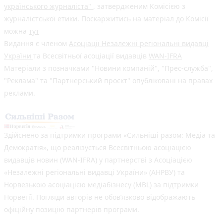
українського журналіста"
, затвердженим Комісією з
журналістської етики. Поскаржитись на матеріал до Комісії
можна
тут
Видання є членом
Асоціації Незалежні регіональні видавці
України
та Всесвітньої асоціації видавців
WAN-IFRA
Матеріали з позначками "Новини компаній", "Прес-служба",
"Реклама" та "Партнерський проєкт" опубліковані на правах
реклами.
Здійснено за підтримки програми «Сильніші разом: Медіа та
Демократія», що реалізується Всесвітньою асоціацією
видавців новин (WAN-IFRA) у партнерстві з Асоціацією
«Незалежні регіональні видавці України» (АНРВУ) та
Норвезькою асоціацією медіабізнесу (MBL) за підтримки
Норвегії. Погляди авторів не обов’язково відображають
офіційну позицію партнерів програми.