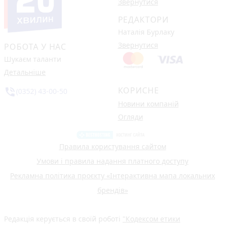
Звернутися
РЕДАКТОРИ
Наталія Бурлаку
Звернутися
РОБОТА У НАС
Шукаєм таланти
Детальніше
КОРИСНЕ
phone_in_talk
(0352) 43-00-50
Новини компаній
Огляди
Правила користування сайтом
Умови і правила надання платного доступу
Рекламна політика проєкту «Інтерактивна мапа локальних
брендів»
Редакція керується в своїй роботі
"Кодексом етики