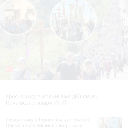
81
4 серпня 2026 р.
Хресна хода з Волині вже дійшла до
Почаївської лаври
photo_camera
play_circle_filled
Священнику з Тернопільської єпархії
Олексію Николишину заборонили