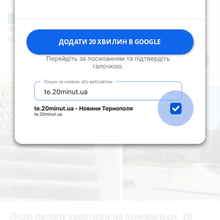
Звернення стосовно нової розмітки і
Від читача
знаків дорожнього руху біля шостої школи
м.Тернопіль.
ДОДАТИ 20 ХВИЛИН В GOOGLE
Всі новини
Підпишись
Після потопу квартири на Коновальця, 20