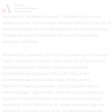
Здійснено за підтримки Асоціації “Незалежні регіональні
видавці України” та Foreningen Ukrainian Media Fund Nordic в
рамках реалізації проєкту Хаб підтримки регіональних медіа.
Погляди авторів не обов'язково збігаються з офіційною
позицією партнерів
Незалежний новинний портал з оперативним висвітленням
подій у Тернополі та області. Сайт новин №1 у Тернополі за
розміром аудиторії. Новини створюються для Вас
мультимедійною редакцією RIA та 20minut.ua. Ми
висвітлюємо важливі та цікаві події, людей, життя
Тернополя. Редакція запрошує читачів додавати власні
новини в розділ "Від читачів". Сайт 20minut.ua входить до
видавничої групи RIA Media, яка також є частиною Медіа
корпорації RIA © 20minut.ua. Усі права захищені. Будь-яка
публiкацiя, передрук чи наступне поширення матеріалів