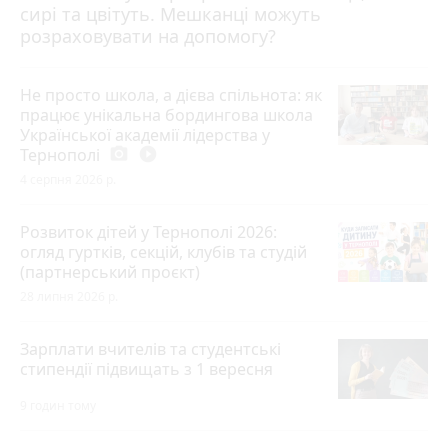
сирі та цвітуть. Мешканці можуть
розраховувати на допомогу?
Не просто школа, а дієва спільнота: як
працює унікальна бордингова школа
Української академії лідерства у
Тернополі
photo_camera
play_circle_filled
4 серпня 2026 р.
Розвиток дітей у Тернополі 2026:
огляд гуртків, секцій, клубів та студій
(партнерський проєкт)
28 липня 2026 р.
Зарплати вчителів та студентські
стипендії підвищать з 1 вересня
9 годин тому