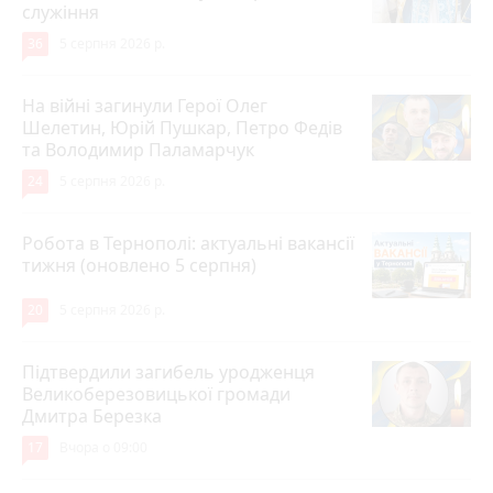
служіння
36
5 серпня 2026 р.
На війні загинули Герої Олег
Шелетин, Юрій Пушкар, Петро Федів
та Володимир Паламарчук
24
5 серпня 2026 р.
Робота в Тернополі: актуальні вакансії
тижня (оновлено 5 серпня)
20
5 серпня 2026 р.
Підтвердили загибель уродженця
Великоберезовицької громади
Дмитра Березка
17
Вчора о 09:00