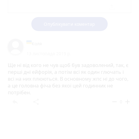
Опублікувати коментар
Коля
13 листопада 2019 р.
Ще ні від кого не чув щоб був задоволений, так, є
перші дні ейфорія, а потім всі як один глючать і
всі на них плюються. В основному жпс ні до чого,
а це головна фіча без якої цей годинник не
потрібен.
reply
share
remove
add
0