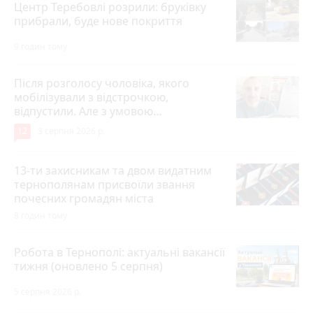
Центр Теребовлі розрили: бруківку
прибрали, буде нове покриття
9 годин тому
Після розголосу чоловіка, якого
мобілізували з відстрочкою,
відпустили. Але з умовою…
12
3 серпня 2026 р.
13-ти захисникам та двом видатним
тернополянам присвоїли звання
почесних громадян міста
8 годин тому
Робота в Тернополі: актуальні вакансії
тижня (оновлено 5 серпня)
5 серпня 2026 р.