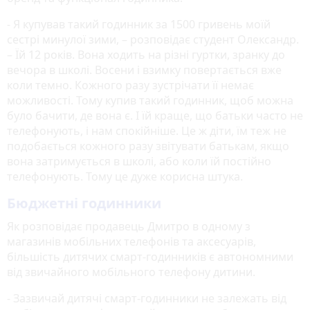
- Я купував такий годинник за 1500 гривень моїй
сестрі минулої зими, – розповідає студент Олександр.
– Їй 12 років. Вона ходить на різні гуртки, зранку до
вечора в школі. Восени і взимку повертається вже
коли темно. Кожного разу зустрічати її немає
можливості. Тому купив такий годинник, щоб можна
було бачити, де вона є. І їй краще, що батьки часто не
телефонують, і нам спокійніше. Це ж діти, їм теж не
подобається кожного разу звітувати батькам, якщо
вона затримується в школі, або коли їй постійно
телефонують. Тому це дуже корисна штука.
Бюджетні годинники
Як розповідає продавець Дмитро в одному з
магазинів мобільних телефонів та аксесуарів,
більшість дитячих смарт-годинників є автономними
від звичайного мобільного телефону дитини.
- Зазвичай дитячі смарт-годинники не залежать від