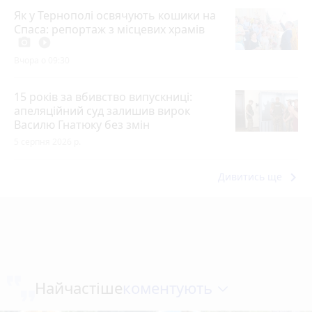
Як у Тернополі освячують кошики на
Спаса: репортаж з місцевих храмів
photo_camera
play_circle_filled
Вчора о 09:30
15 років за вбивство випускниці:
апеляційний суд залишив вирок
Василю Гнатюку без змін
5 серпня 2026 р.
keyboard_arrow_right
Дивитись ще
коментують
Найчастіше