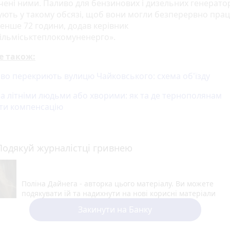
чені ними. Паливо для бензинових і дизельних генерато
ують у такому обсязі, щоб вони могли безперервно пра
нше 72 години, додав керівник
ільміськтеплокомуненерго».
е також:
во перекриють вулицю Чайковського: схема об'їзду
за літніми людьми або хворими: як та де тернополянам
ти компенсацію
Подякуй журналістці гривнею
Поліна Дайнега - авторка цього матеріалу. Ви можете
подякувати їй та надихнути на нові корисні матеріали
Закинути на Банку