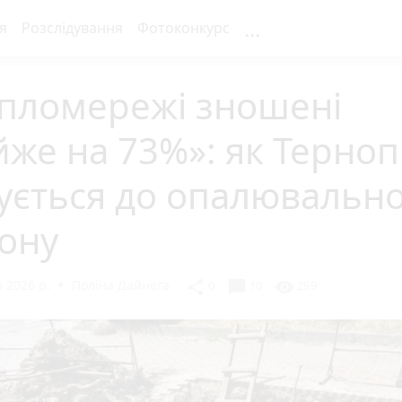
...
я
Розслідування
Фотоконкурс
епломережі зношені
же на 73%»: як Терноп
ується до опалювальн
ону
 2026 р.
Поліна Дайнега
chat_bubble
share
visibility
0
10
299