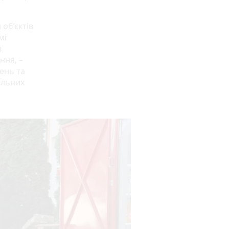
об’єктів
мі
в
ння, –
ень та
альних