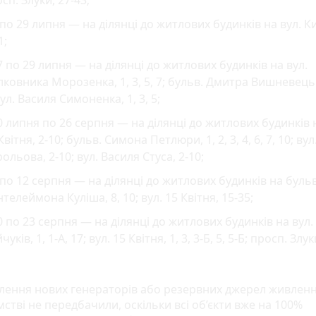
сп. Злуки, 27-43;
 по 29 липня — на ділянці до житлових будинків на вул. Ки
1;
7 по 29 липня — на ділянці до житлових будинків на вул.
ковника Морозенка, 1, 3, 5, 7; бульв. Дмитра Вишневецьк
вул. Василя Симоненка, 1, 3, 5;
0 липня по 26 серпня — на ділянці до житлових будинків н
Квітня, 2-10; бульв. Симона Петлюри, 1, 2, 3, 4, 6, 7, 10; вул
ольова, 2-10; вул. Василя Стуса, 2-10;
 по 12 серпня — на ділянці до житлових будинків на бульв
телеймона Куліша, 8, 10; вул. 15 Квітня, 15-35;
0 по 23 серпня — на ділянці до житлових будинків на вул.
чуків, 1, 1-А, 17; вул. 15 Квітня, 1, 3, 3-Б, 5, 5-Б; просп. Злук
лення нових генераторів або резервних джерел живленн
стві не передбачили, оскільки всі об’єкти вже на 100%