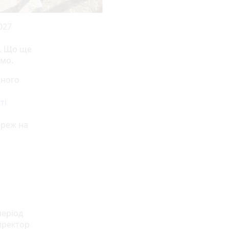
027
. Що ще
ємо.
ьного
ті
»
ереж на
період
иректор