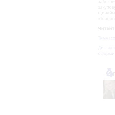
забезпе
закупов
щонайме
«Терноп
Читайт
Тимчасо
Догляд 
оформи