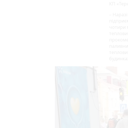
КП «Тер
– Наразі
підприє
чотири 
теплови
прокоме
паливни
теплових
будинка