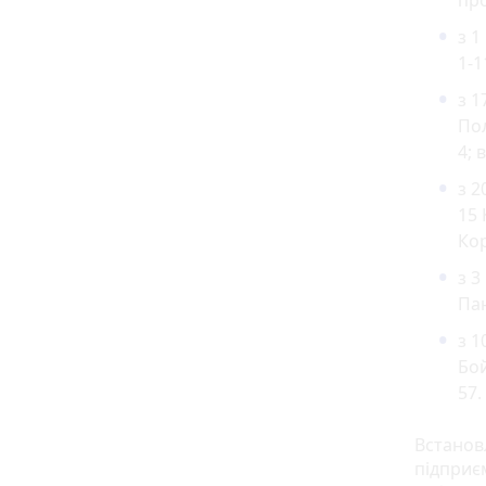
про
з 1
1-1
з 1
Пол
4; 
з 2
15 
Кор
з 3
Пан
з 1
Бой
57.
Встанов
підприєм