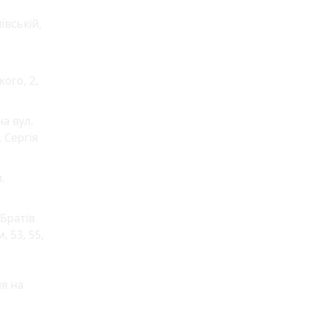
ївській,
ого, 2,
а вул.
. Сергія
.
 Братів
и, 53, 55,
я на