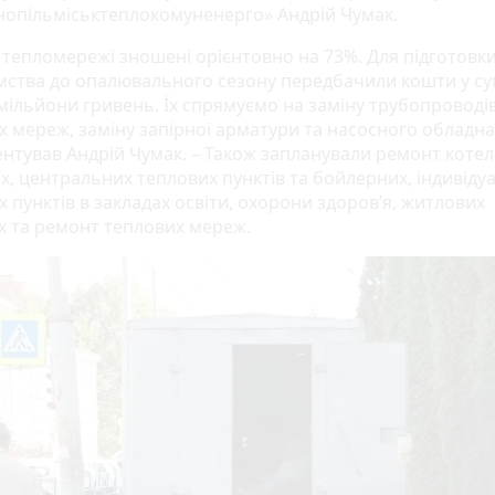
нопільміськтеплокомуненерго» Андрій Чумак.
 тепломережі зношені орієнтовно на 73%. Для підготовки 
мства до опалювального сезону передбачили кошти у су
мільйони гривень. Їх спрямуємо на заміну трубопроводі
х мереж, заміну запірної арматури та насосного обладна
нтував Андрій Чумак. – Також запланували ремонт котел
х, центральних теплових пунктів та бойлерних, індивіду
 пунктів в закладах освіти, охорони здоров’я, житлових
х та ремонт теплових мереж.