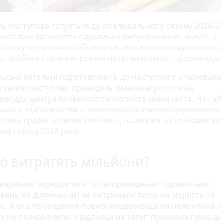
ль поступово готується до опалювального сезону 2026-2
 місті вже проводять гідравлічні випробування, кажуть у
ьному підприємстві «Тернопільміськтеплокомуненерго»
ь зробити і скільки грошей на це витратять – розповіда
льські котельні підготовлюють до наступного опалювал
 а також поступово проводять ремонтні роботи на
оводах централізованого теплопостачання міста.
На сай
ьного підприємства «Тернопільміськтеплокомуненерго
нили графік зупинок котелень, паливних та теплових м
ий період 2026 року.
о витратять мільйони?
аварійних передбачили після проведення гідравлічних
ань на ділянках, які не витримали тиску на міцність та
ть. А ось проведення повної модернізації на ремонтний 
ку не передбачили, у відповіді на запит прокоментував д