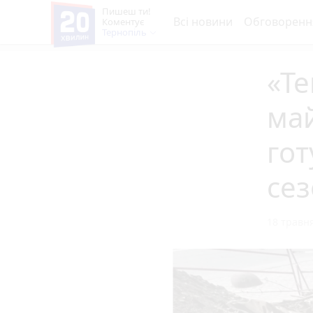
Пишеш ти!
Всі новини
Обговоренн
Коментує
Тернопіль
«Т
май
гот
сез
18 травня