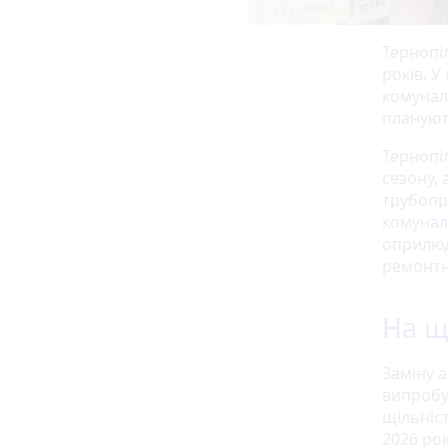
Тернопі
років. У
комунал
плануют
Тернопі
сезону,
трубопр
комунал
оприлюд
ремонтн
На щ
Заміну 
випробув
щільніс
2026 ро