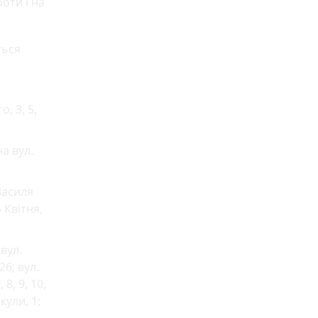
оти і на
ться
, 3, 5,
а вул.
Василя
 Квітня,
вул.
26; вул.
8, 9, 10,
кули, 1;