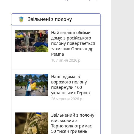
Звільнені з полону
Найтепліші обійми
дому: з російського
полону повертається
захисник Олександр
Ремпа
10 липня 2026 р.
Наші вдома: з
ворожого полону
повернули 160
українських Героїв
26 червня 2026 р.
Звільнений з полону
військовий з
Тернополя отримає
50 тисяч гривень