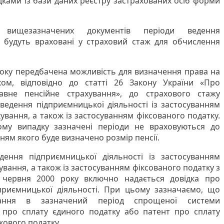
відками із бази даних реєстру застрахованих осіб форми
 вищезазначених документів періоди ведення
і будуть враховані у страховий стаж для обчислення
року передбачена можливість для визначення права на
ком, відповідно до статті 26 Закону України «Про
авне пенсійне страхування», до страхового стажу
ведення підприємницької діяльності із застосуванням
вання, а також із застосуванням фіксованого податку.
му випадку зазначені періоди не враховуються до
ням якого буде визначено розмір пенсії.
дення підприємницької діяльності із застосуванням
вання, а також із застосуванням фіксованого податку з
 червня 2000 року включно надається довідка про
дприємницької діяльності. При цьому зазначаємо, що
ування в зазначений період спрощеної системи
 про сплату єдиного податку або патент про сплату
кового податку.