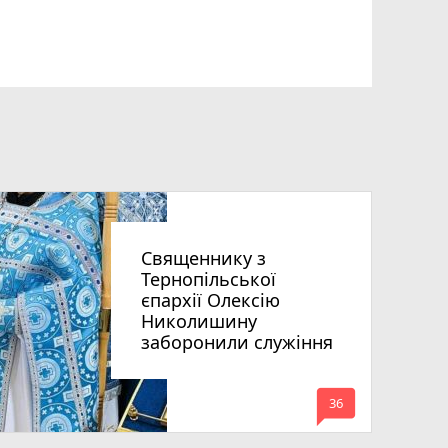
Священнику з
Тернопільської
єпархії Олексію
Николишину
заборонили служіння
mode_comment
36