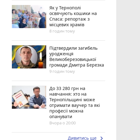
Як у Тернополі
освячують кошики на
Спаса: репортаж з
місцевих храмів
8 годин тому
Підтвердили загибель
уродженця
Великоберезовицької
громади Дмитра Березка
9 годин тому
До 33 280 грн на
навчання: хто на
Тернопільщині може
отримати ваучер та які
професії можна
опанувати
Вчора о 20:00
keyboard_arrow_right
Дивитись ще