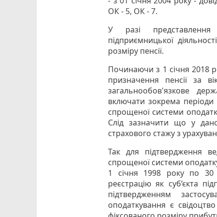
- з 01 січня 2004 року - до
ОК - 5, ОК - 7.
У разі представлення
підприємницької діяльност
розміру пенсії.
Починаючи з 1 січня 2018 
призначення пенсії за ві
загальнообов'язкове держ
включати зокрема періоди 
спрощеної системи оподатку
Слід зазначити що у дано
страхового стажу з урахуван
Так для підтвердження ве
спрощеної системи оподатку
1 січня 1998 року по 30
реєстрацію як суб’єкта пі
підтвердженням застос
оподаткування є свідоцтво
фіксованого розміру прибут