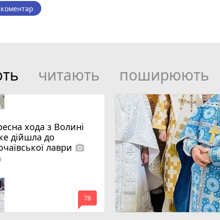
 коментар
ють
читають
поширюють
ресна хода з Волині
же дійшла до
очаївської лаври
photo_camera
lled
mode_comment
78