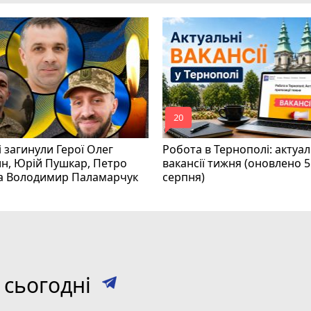
mode_comment
20
і загинули Герої Олег
Робота в Тернополі: актуал
н, Юрій Пушкар, Петро
вакансії тижня (оновлено 5
та Володимир Паламарчук
серпня)
 сьогодні