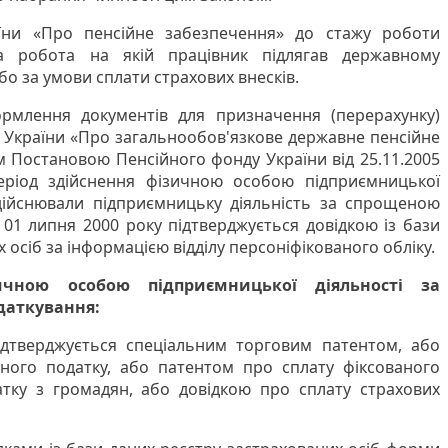
аїни «Про пенсійне забезпечення» до стажу роботи
а робота на якій працівник підлягав державному
о за умови сплати страхових внесків.
млення документів для призначення (перерахунку)
у України «Про загальнообов'язкове державне пенсійне
 Постановою Пенсійного фонду України від 25.11.2005
ріод здійснення фізичною особою підприємницької
 здійснювали підприємницьку діяльність за спрощеною
01 липня 2000 року підтверджується довідкою із бази
 осіб за інформацією відділу персоніфікованого обліку.
ичною особою підприємницької діяльності за
даткування:
ідтверджується спеціальним торговим патентом, або
ного податку, або патентом про сплату фіксованого
тку з громадян, або довідкою про сплату страхових