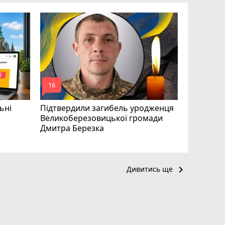
«Треба вм
Соколовс
призначе
управлін
mode_comment
mode_comment
16
24
ьні
Підтвердили загибель уродженця
Великоберезовицької громади
Дмитра Березка
keyboard_arrow_right
Дивитись ще