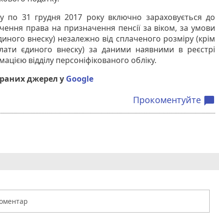
у по 31 грудня 2017 року включно зараховується до
чення права на призначення пенсії за віком, за умови
диного внеску) незалежно від сплаченого розміру (крім
плати єдиного внеску) за даними наявними в реєстрі
мацією відділу персоніфікованого обліку.
браних джерел у
Google
Прокоментуйте
chat_bubble