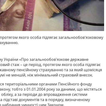
, протягом якого особа підлягає загальнообов'язковому
ахуванню.
ону України «Про загальнообов'язкове державне
овий стаж – це період, протягом якого особа підлягає
жавному пенсійному страхуванню та за який щомісяця
сумі не меншій, ніж мінімальний страховий внесок.
ся територіальними органами Пенсійного фонду
акону, тобто з 01.01.2004 року за даними, що містяться
 обліку, а за періоди до впровадження системи
на підставі документів та в порядку, визначеному
о набрання чинності цим Законом.