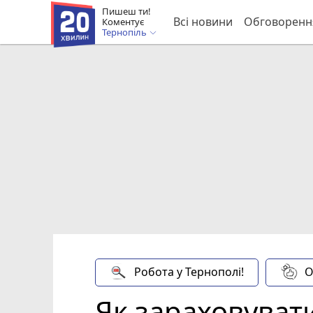
Пишеш ти!
Всі новини
Обговоренн
Коментує
Тернопіль
Робота у Тернополі!
О
Як зараховуват