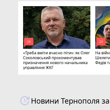
родженця
омади
mode_comment
mode_comment
24
23
«Треба вміти вчасно піти»: як Олег
На війн
Соколовський прокоментував
Шелети
призначення нового начальника
Федів 
управління ЖКГ
Новини Тернополя за