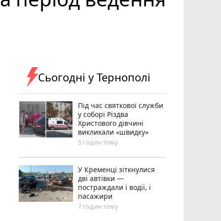
Сьогодні у Тернополі
Під час святкової служби
у соборі Різдва
Христового дівчині
викликали «швидку»
5 годин тому
У Кременці зіткнулися
дві автівки —
постраждали і водії, і
пасажири
7 годин тому