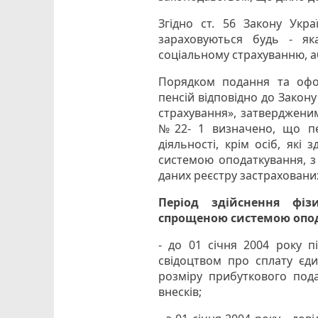
Згідно ст. 56 Закону Укр
зараховуються будь - як
соціальному страхуванню, аб
Порядком подання та офор
пенсій відповідно до Закон
страхування», затвердженим
№22- 1 визначено, що пе
діяльності, крім осіб, які
системою оподаткування, з 
даних реєстру застрахованих
Період здійснення фіз
спрощеною системою опо
- до 01 січня 2004 року п
свідоцтвом про сплату єди
розміру прибуткового пода
внесків;