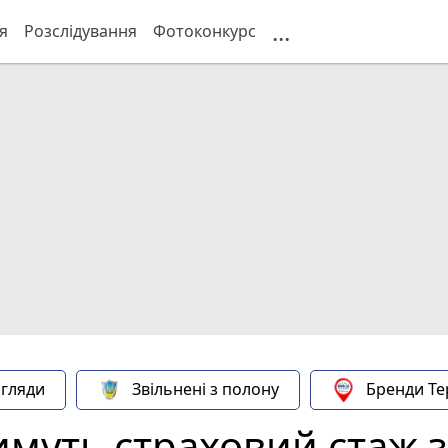
...
я
Розслідування
Фотоконкурс
гляди
Звільнені з полону
Бренди Те
имуть страховий стаж з