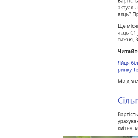
Вартіст
актуальн
яєць? Пр
Ще міся
яєць С1 
тижня, 3
Читайт
Яйця біл
ринку Т
Ми дізна
Сіль
Вартість
урахуван
квітня, 