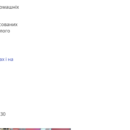
 домашніх
асованих
улого
х і на
 30