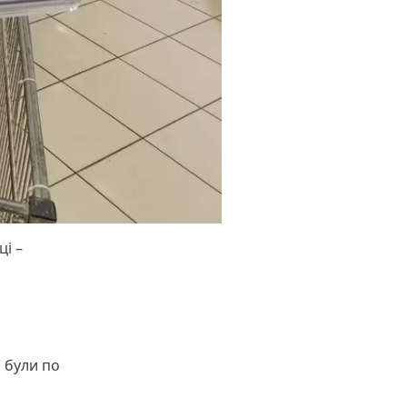
ці –
 були по