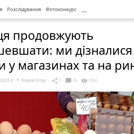
...
я
Розслідування
Фотоконкурс
ця продовжують
шевшати: ми дізналися
и у магазинах та на ри
2023 р.
Вадим Єпур
chat_bubble
share
visibility
1
16
1562