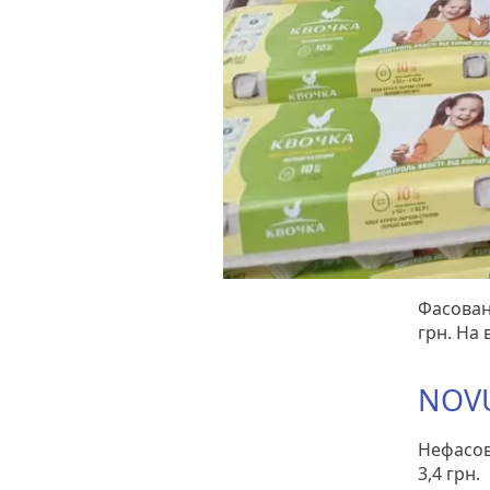
Фасовані
грн. На 
NOV
Нефасов
3,4 грн.