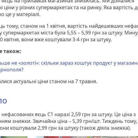
ь яєць на прилавках магазинах знизилась. Ми дізналися
і ціни у різних супермаркетах та на ринку. Яка вартість
о це у матеріалі.
ць тому, станом на 1 квітня, вартість найдешевших неф
у супермаркетах міста була 5,55 – 5,99 грн за штуку. Мин
0 квітня, вони вже коштували 3-4 грн за штуку.
е також:
ьше не «золоті»: скільки зараз коштує продукт у магазина
ернополя?
лися актуальні ціни станом на 7 травня.
по
 нефасованих яєць С1 наразі 2,59 грн за штуку. Це ціна з
ням знижки. Звичайна ціна – 5,39 грн/шт. Тиждень тому,
вони коштували 2,99 грн за штуку (також діяла знижка).