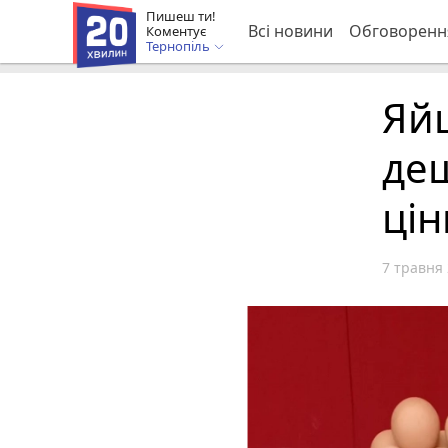
Пишеш ти!
Всі новини
Обговоренн
Коментує
Тернопіль
Яй
де
цін
7 травня 