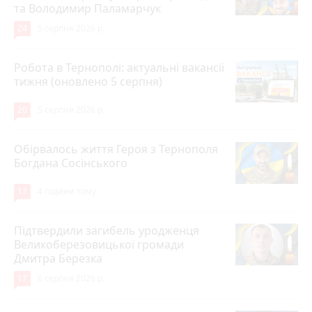
та Володимир Паламарчук
24
5 серпня 2026 р.
Робота в Тернополі: актуальні вакансії
тижня (оновлено 5 серпня)
20
5 серпня 2026 р.
Обірвалось життя Героя з Тернополя
Богдана Сосінського
17
4 години тому
Підтвердили загибель уродженця
Великоберезовицької громади
Дмитра Березка
17
6 серпня 2026 р.