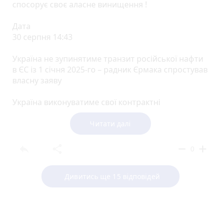
спосорує своє аласне винищення !
Дата
30 серпня 14:43
Україна не зупинятиме транзит російської нафти
в ЄС із 1 січня 2025-го – радник Єрмака спростував
власну заяву
Україна виконуватиме свої контрактні
зобовʼязання щодо транзиту російської нафти до
ЄС до дати їх завершення, йдеться в заяві радника
Читати далі
керівника Офісу президента Михайло Подоляка,
яка опублікована на сайті «Ми – Україна».
reply
share
remove
add
0
Тобто Україна продовжуватиме транзит нафти до
Дивитись ще 15 відповідей
Європи до кінця 2029-го. Раніше Подоляк заявив,
що транзит зупиниться з 1 січня 2025-го.
Деталі