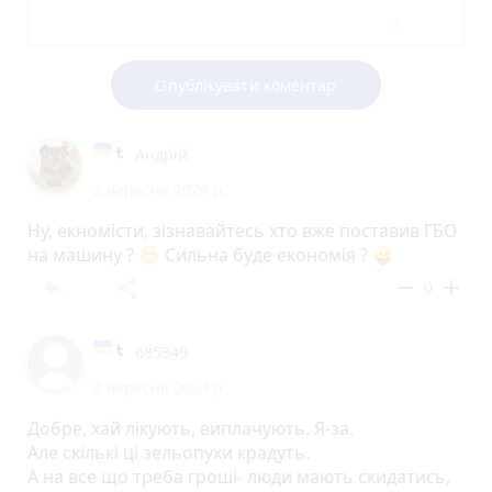
Опублікувати коментар
Андрій
2 вересня 2024 р.
Ну, екномісти, зізнавайтесь хто вже поставив ГБО
на машину ? 😁 Сильна буде економія ? 😛
reply
share
remove
add
0
685349
2 вересня 2024 р.
Добре, хай лікують, виплачують. Я-за.
Але скількі ці зельопухи крадуть.
А на все що треба гроші- люди мають скидатись,