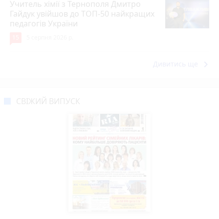
Учитель хімії з Тернополя Дмитро
Гайдук увійшов до ТОП-50 найкращих
педагогів України
15
5 серпня 2026 р.
keyboard_arrow_right
Дивитись ще
СВІЖИЙ ВИПУСК