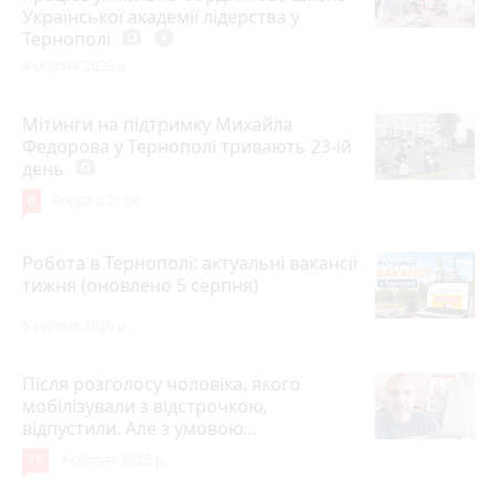
Української академії лідерства у
Тернополі
photo_camera
play_circle_filled
4 серпня 2026 р.
Мітинги на підтримку Михайла
Федорова у Тернополі тривають 23-ій
день
photo_camera
6
Вчора о 21:00
Робота в Тернополі: актуальні вакансії
тижня (оновлено 5 серпня)
5 серпня 2026 р.
Після розголосу чоловіка, якого
мобілізували з відстрочкою,
відпустили. Але з умовою…
15
3 серпня 2026 р.