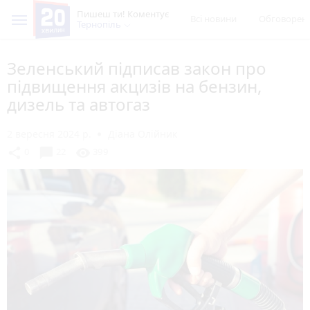
Пишеш ти! Коментує
Всі новини
Обговорен
Тернопіль
Зеленський підписав закон про
підвищення акцизів на бензин,
дизель та автогаз
2 вересня 2024 р.
Діана Олійник
chat_bubble
share
visibility
0
22
399