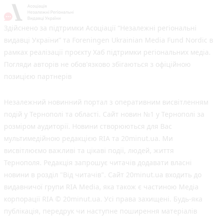
Здійснено за підтримки Асоціації “Незалежні регіональні
видавці України” та Foreningen Ukrainian Media Fund Nordic в
рамках реалізації проєкту Хаб підтримки регіональних медіа.
Погляди авторів не обов'язково збігаються з офіційною
позицією партнерів
Незалежний новинний портал з оперативним висвітленням
подій у Тернополі та області. Сайт новин №1 у Тернополі за
розміром аудиторії. Новини створюються для Вас
мультимедійною редакцією RIA та 20minut.ua. Ми
висвітлюємо важливі та цікаві події, людей, життя
Тернополя. Редакція запрошує читачів додавати власні
новини в розділ "Від читачів". Сайт 20minut.ua входить до
видавничої групи RIA Media, яка також є частиною Медіа
корпорації RIA © 20minut.ua. Усі права захищені. Будь-яка
публiкацiя, передрук чи наступне поширення матеріалів