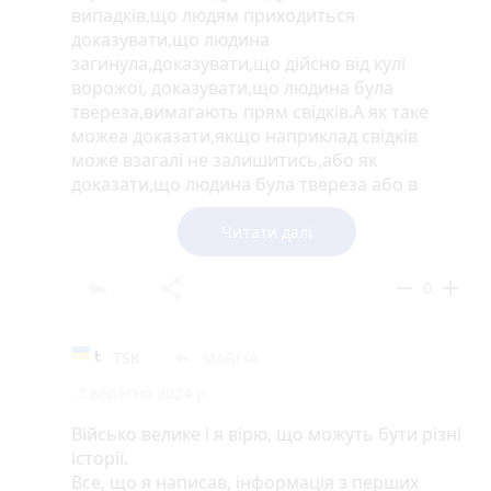
випадків,що людям приходиться
доказувати,що людина
загинула,доказувати,що дійсно від кулі
ворожої, доказувати,що людина була
твереза,вимагають прям свідків.А як таке
можеа доказати,якщо наприклад свідків
може взагалі не залишитись,або як
доказати,що людина була твереза або в
бронежелеті.Спеціально понаприймалм такі
закони і поправки,щоб люди незмогли
Читати далі
нічого доказати і відповідно ніяких виплат не
получити.Щось у вас все дуже гарно
reply
share
remove
add
0
звучить,два роки по 100 тисяч,15
мільйонів.Знаю випадок,що через що
подавали на суд,щоб получити хоч якісь
TSK
MARIYA
reply
виплати,бо чоловік рропав безвісти,дитина
3 вересня 2024 р.
маленька.І як би не вижили жва свідки,які
бачили що він загинув,ніяких виплат жінка
Військо велике і я вірю, що можуть бути різні
би не получала.
історії.
Все, що я написав, інформація з перших