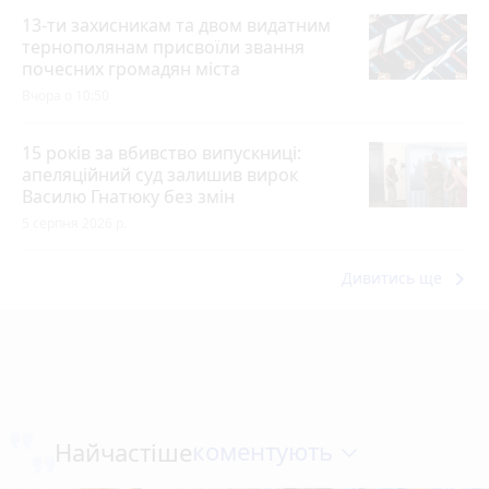
13-ти захисникам та двом видатним
тернополянам присвоїли звання
почесних громадян міста
Вчора о 10:50
15 років за вбивство випускниці:
апеляційний суд залишив вирок
Василю Гнатюку без змін
5 серпня 2026 р.
keyboard_arrow_right
Дивитись ще
коментують
Найчастіше