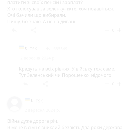
платити зі своїх пенсій і зарплат?
Хто голосував за зеленку- їжте, хоч подавіться.
Очі бачили що вибирали.
Пишу, бо знаю. А не на дивані
reply
share
remove
add
0
TSK
685349
reply
2 вересня 2024 р.
Крадуть на всіх рівнях. У війську теж саме.
Тут Зеленський чи Порошенко нідочого.
reply
share
remove
add
0
TSK
2 вересня 2024 р.
Війна дуже дорога річ.
В мене в сімʼї є зниклий безвісті. Два роки держава