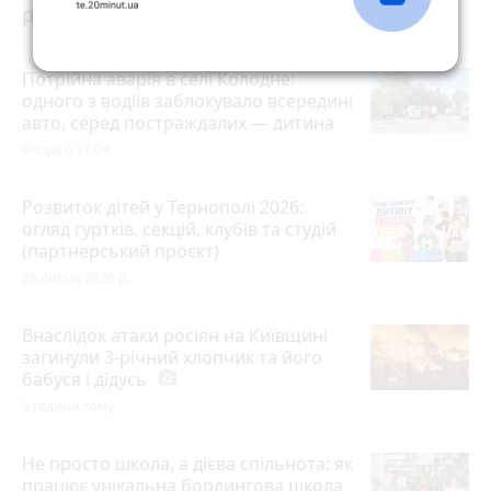
розраховувати на допомогу?
Потрійна аварія в селі Колодне:
одного з водіїв заблокувало всередині
авто, серед постраждалих — дитина
Вчора о 17:04
Розвиток дітей у Тернополі 2026:
огляд гуртків, секцій, клубів та студій
(партнерський проєкт)
28 липня 2026 р.
Внаслідок атаки росіян на Київщині
загинули 3-річний хлопчик та його
бабуся і дідусь
photo_camera
3 години тому
Не просто школа, а дієва спільнота: як
працює унікальна бордингова школа