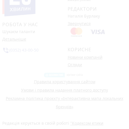
РЕДАКТОРИ
Наталія Бурлаку
Звернутися
РОБОТА У НАС
Шукаєм таланти
Детальніше
КОРИСНЕ
phone_in_talk
(0352) 43-00-50
Новини компаній
Огляди
Правила користування сайтом
Умови і правила надання платного доступу
Рекламна політика проєкту «Інтерактивна мапа локальних
брендів»
Редакція керується в своїй роботі
"Кодексом етики