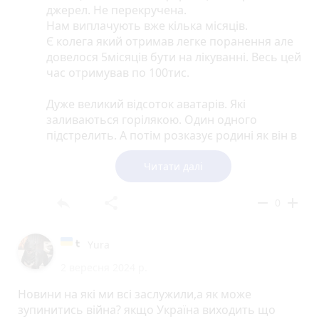
джерел. Не перекручена.
Нам виплачують вже кілька місяців.
Є колега який отримав легке поранення але
довелося 5місяців бути на лікуванні. Весь цей
час отримував по 100тис.
Дуже великий відсоток аватарів. Які
заливаються горілякою. Один одного
підстрелить. А потім розказує родині як він в
бою отримав поранення і поганий командир
не оформлює документи.
Читати далі
reply
share
remove
add
0
Yura
2 вересня 2024 р.
Новини на які ми всі заслужили,а як може
зупинитись війна? якщо Україна виходить що